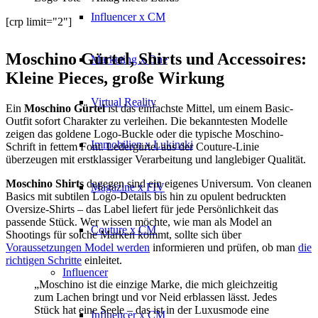
Influencer x CM
[crp limit="2"]
Moschino Gürtel, Shirts und Accessoires:
Marketing x One
Kleine Pieces, große Wirkung
Virtual Reality
Ein
Moschino Gürtel
ist das einfachste Mittel, um einem Basic-
Outfit sofort Charakter zu verleihen. Die bekanntesten Modelle
zeigen das goldene Logo-Buckle oder die typische Moschino-
Immobilien x Lukinski
Schrift in fettem Font. Ledergürtel aus der Couture-Linie
überzeugen mit erstklassiger Verarbeitung und langlebiger Qualität.
Moschino Shirts
dagegen sind ein eigenes Universum. Von cleanen
Magazine x FIV
Basics mit subtilen Logo-Details bis hin zu opulent bedruckten
Oversize-Shirts – das Label liefert für jede Persönlichkeit das
passende Stück. Wer wissen möchte, wie man als Model an
Couture x CM
Shootings für solche Marken kommt, sollte sich über
Voraussetzungen Model werden
informieren und prüfen, ob man
die
richtigen Schritte
einleitet.
Influencer
„Moschino ist die einzige Marke, die mich gleichzeitig
zum Lachen bringt und vor Neid erblassen lässt. Jedes
Stück hat eine Seele – das ist in der Luxusmode eine
Influencer x CM