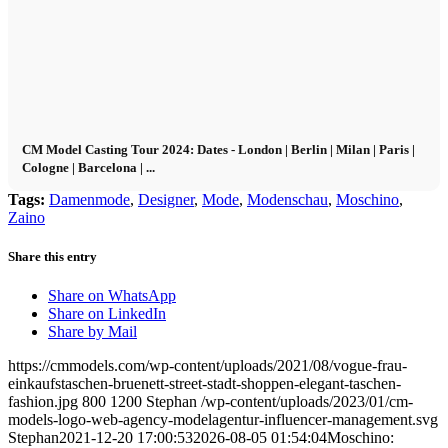
CM Model Casting Tour 2024: Dates - London | Berlin | Milan | Paris |
Cologne | Barcelona | ...
Tags:
Damenmode
,
Designer
,
Mode
,
Modenschau
,
Moschino
,
Zaino
Share this entry
Share on WhatsApp
Share on LinkedIn
Share by Mail
https://cmmodels.com/wp-content/uploads/2021/08/vogue-frau-
einkaufstaschen-bruenett-street-stadt-shoppen-elegant-taschen-
fashion.jpg
800
1200
Stephan
/wp-content/uploads/2023/01/cm-
models-logo-web-agency-modelagentur-influencer-management.svg
Stephan
2021-12-20 17:00:53
2026-08-05 01:54:04
Moschino: