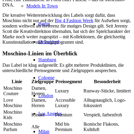
DNA.
Models In Town
Die kreative Weiterentwicklung des Labels sorgt dafür, dass
Moschino nicht nur auf der
Big 4 Fashion Week
für Aufsehen sorgt,
Berlin
sondern weltweit als Referenz für mutiges Design gilt. Seit Jeremy
Scott die Kreativdirektion übernahm, hat sich der Spielcharakter der
Marke noch weiter zugespitzt – mit Kollektionen, die gleichzeitig
Dusseldorf
Kunstinstallation und Trageprogramm sind.
Moschino-Linien im Überblick
Hamburg
Das Label ist klug aufgestellt: Es gibt mehrere Produktlinien, die
unterschiedliche Preissegmente und Zielgruppen ansprechen.
Cologne
Linie
Zielgruppe
Preissegment
Besonderheit
Moschino
Damen,
Luxury
Runway-Stücke, limitiert
Couture
Herren
London
Love
Damen,
Accessible
Alltagstauglich, Logo-
Moschino
Herren
Luxury
fokussiert
Moschino
Los Angeles
Kinder
Premium
Verspielt, farbenfroh
Kids
Moschino
Mid bis
Ikonische Flakons,
Alle
Parfum
Premium
Kultduft
Milan