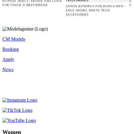
RUNWAY DEBUT: ARIANE AND LUISA
AM
FOR VOGUE X BREUNINGER
CO
ANTON KUNDRUS FOR BURGA MEN -
EDGY MODEL MEETS TECH
ACCESSORIES
CM Models
Booking
Apply
News
Women