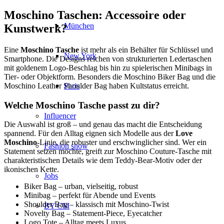
Moschino Taschen: Accessoire oder
München
Kunstwerk?
Eine
Moschino Tasche
ist mehr als ein Behälter für Schlüssel und
New York
Smartphone. Die Designs reichen von strukturierten Ledertaschen
mit goldenem Logo-Beschlag bis hin zu spielerischen Minibags in
Tier- oder Objektform. Besonders die Moschino Biker Bag und die
Paris
Moschino Leather Shoulder Bag haben Kultstatus erreicht.
Welche Moschino Tasche passt zu dir?
Influencer
Die Auswahl ist groß – und genau das macht die Entscheidung
spannend. Für den Alltag eignen sich Modelle aus der
Love
Moschino
-Linie, die robuster und erschwinglicher sind. Wer ein
Fashion show
Statement setzen möchte, greift zur Moschino Couture-Tasche mit
charakteristischen Details wie dem Teddy-Bear-Motiv oder der
ikonischen Kette.
Jobs
Biker Bag – urban, vielseitig, robust
Minibag – perfekt für Abende und Events
Shoulder Bag – klassisch mit Moschino-Twist
BY CM
Novelty Bag – Statement-Piece, Eyecatcher
Logo Tote – Alltag meets Luxus