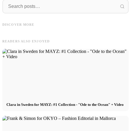
FAVELA
Model
FAVELA Clothing - new campaign
Model Management - International
DISCOVER MORE
with Basile Lafrej and Dohoo Kang
Booking - Praktikum, Köln, m/w/d
READERS ALSO ENJOYED
Clara in Sweden for MAYZ: #1 Collection - "Ode to the Ocean" + Video