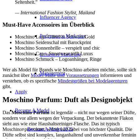
Seltenheit.”
— International Fashion Stylist, Mailand
Influencer Agency
Must-Have Accessoires im Überblick
Performance Marketing
Moschino Logo-Gürtel in Schwarz/Gold
Moschino Seidenschal mit Barockprint
Moschino Sonnenbrille – verspielt und chic
Moschino Cap – Streetwear trifft Luxus
Influencer Marketing
Moschino Schmuck – Logoanhänger, Ringe
Wer als Model für Brands wie Moschino arbeiten möchte, sollte sich
Management
zunächst über
Model Maße und Voraussetzungen
informieren und
verstehen, ob es spezifische
Mindestgrößen bei Modelagenturen
gibt.
Apply
Moschino Parfum: Duft als Designobjekt
Become A Model
Das
Moschino Parfum
ist legendär – nicht nur wegen seiner Düfte,
sondern vor allem wegen der Verpackung. Der bekannteste Flakon
sieht aus wie eine Haushaltsreiniger-Flasche. Das ist typisch
Become A Model 2026
Moschino: provokant, witzig und dabei von höchster Qualität. Die
Düfte selbst sind komplex, langanhaltend und unverkennbar feminin