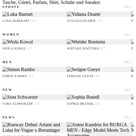
Tasche, Gürtel, Parfum, Shirt, Schuhe und Sneaker
UPDATE
ALL ›
LUKA IBARRART
YULIANA DUARTE
YO
190
179
WOMEN
ALL ›
WIOLA KOWAL
WIETSKE BOOTSMA
VA
177
177
MEN
ALL ›
SIMON RAMBO
SERIGNE GUEYE
RU
188
186
NEW
ALL ›
SORA SCHWARZER
SOPHIA BRANDL
SE
178
181
NEWS
ALL ›