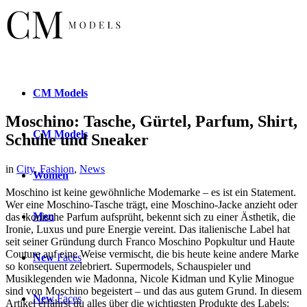
CM
Models
Moschino: Tasche, Gürtel, Parfum, Shirt,
CM
Models
Schuhe und Sneaker
in
City
,
Fashion
,
News
Women
Moschino ist keine gewöhnliche Modemarke – es ist ein Statement.
Wer eine Moschino-Tasche trägt, eine Moschino-Jacke anzieht oder
Men
das ikonische Parfum aufsprüht, bekennt sich zu einer Ästhetik, die
Ironie, Luxus und pure Energie vereint. Das italienische Label hat
seit seiner Gründung durch Franco Moschino Popkultur und Haute
Couture auf eine Weise vermischt, die bis heute keine andere Marke
New
Faces
so konsequent zelebriert. Supermodels, Schauspieler und
Musiklegenden wie Madonna, Nicole Kidman und Kylie Minogue
sind von Moschino begeistert – und das aus gutem Grund. In diesem
New
Faces
Artikel erfährst du alles über die wichtigsten Produkte des Labels: