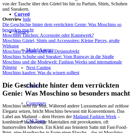
von der Tasche über den Gürtel bis hin zu Parfum, Shirts, Schuhen
und Sneakern.
Curved
Overview
hide
Die Geschichte hinter dem verrückten Genie: Was Moschino so
besonders macht
Agency
Moschino Taschen: Accessoire oder Kunstwerk?
Moschino Gürtel, Shirts und Accessoires: Kleine Pieces, große
Wirkung
Model Agency
Moschino Parfum: Duft als Designobjekt
Moschino Schuhe und Sneaker: Vom Runway in die Straße
Moschino und die Modewelt: Fashion Weeks und internationale
Präsenz
Next Casting
Moschino kaufen: Was du wissen solltest
Die Geschichte hinter dem verrückten
Creator
Genie: Was Moschino so besonders macht
Customers
Moschino steht für Mut. Während andere Luxusmarken auf zeitlose
Eleganz setzen, bricht Moschino bewusst mit Konventionen. Das
Label aus Mailand – dem Herzen der
Mailand Fashion Week
–
CM Team
kombiniert hochwertige Materialien mit provokanten, oft
humorvollen Motiven. Ein Kleid aus feinstem Satin mit Fast-Food-
Print, eine Handtasche in Form einer Flasche – das ist Moschino-