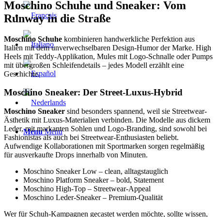
Moschino Schuhe und Sneaker: Vom
Runway in die Straße
Moschino Schuhe
kombinieren handwerkliche Perfektion aus
Italien mit dem unverwechselbaren Design-Humor der Marke. High
Heels mit Teddy-Applikation, Mules mit Logo-Schnalle oder Pumps
mit übergroßen Schleifendetails – jedes Modell erzählt eine
Geschichte.
Moschino Sneaker: Der Street-Luxus-Hybrid
Moschino Sneaker
sind besonders spannend, weil sie Streetwear-
Ästhetik mit Luxus-Materialien verbinden. Die Modelle aus dickem
Leder, mit markanten Sohlen und Logo-Branding, sind sowohl bei
Menu
Menu
Fashionistas als auch bei Streetwear-Enthusiasten beliebt.
Aufwendige Kollaborationen mit Sportmarken sorgen regelmäßig
für ausverkaufte Drops innerhalb von Minuten.
Moschino Sneaker Low – clean, alltagstauglich
Moschino Platform Sneaker – bold, Statement
Moschino High-Top – Streetwear-Appeal
Moschino Leder-Sneaker – Premium-Qualität
Wer für Schuh-Kampagnen gecastet werden möchte, sollte wissen,