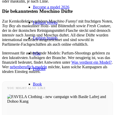
oder maskulin, je nach Linie.
Become a model 2026
Die bekanntesten Moschino Düfte
Zur Kernkollektion gehören
Moschino Funny!
mit fruchtigen Noten,
Fashion Weeks
Toy Boy
als maskuliner Holz- und Blütenduft sowie
Fresh Couture
,
der in der ikonischen Reinigungsmittel-Flasche steckt und dennoch
intensiv nach Jasmin und Moschus duftet. All diese Düfte wurden
Fashion brands
international mehrfach ausgezeichnet und sind sowohl in
Parfümerie-Fachgeschäften als auch online erhältlich.
Interessant für aufstrebende Models: Parfum-Shootings gehören zu
Wiki
den lukrativsten Aufträgen der Branche. Wer neugierig ist, was das
finanziell bedeutet, findet Antworten unter
Was verdient ein Model?
.
Wer
nebenberuflich modeln
möchte, kann solche Kampagnen als
Podcast
idealen Einstieg nutzen.
Book
YOU MIGHT ALSO LIKE
Peppa Of The Day
News