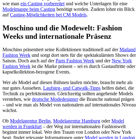
wie man
ein Casting vorbereitet
und welche Unterlagen für eine
Modelmappe beim Casting
benötigt werden. Zudem lohnt ein Blick
auf
Casting-Möglichkeiten bei CM Models
.
Moschino und die Modewelt: Fashion
Weeks und internationale Präsenz
Moschino präsentiert seine Kollektionen traditionell auf der
Mailand
Fashion Week
und sorgt dort stets für die spektakulärsten Shows der
Saison. Doch auch auf der
Paris Fashion Week
und der
New York
Fashion Week
ist die Marke präsent – sei es durch Gastauftritte oder
kapselkollektion-bezogene Events.
Wer als Model auf diesen Bühnen laufen möchte, braucht mehr als
nur gutes Aussehen.
Laufsteg- und Catwalk-Tipps
helfen dabei, die
Technik zu perfektionieren. Gleichzeitig sollten angehende Models
verstehen, wie
deutsche Modedesigner
die Branche national prägen
– und wie man als Model von nationalem auf internationales Niveau
wächst.
Ob
Modelagentur Berlin
,
Modelagentur Hamburg
oder
Model
werden in Frankfurt
– der Weg zur internationalen Fashionwelt
beginnt immer lokal. Wer den Traum von London oder New York
hegt, findet relevante Informationen unter
Model werden in London