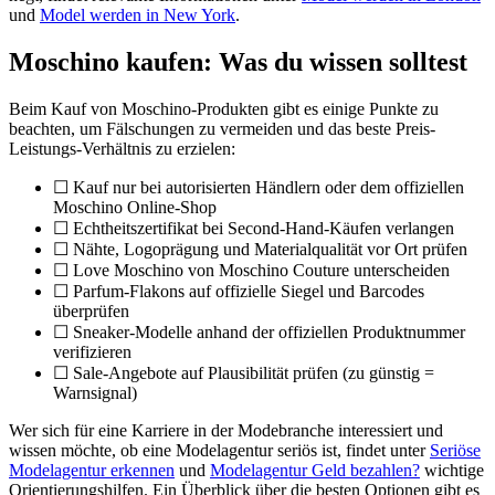
und
Model werden in New York
.
Moschino kaufen: Was du wissen solltest
Beim Kauf von Moschino-Produkten gibt es einige Punkte zu
beachten, um Fälschungen zu vermeiden und das beste Preis-
Leistungs-Verhältnis zu erzielen:
☐ Kauf nur bei autorisierten Händlern oder dem offiziellen
Moschino Online-Shop
☐ Echtheitszertifikat bei Second-Hand-Käufen verlangen
☐ Nähte, Logoprägung und Materialqualität vor Ort prüfen
☐ Love Moschino von Moschino Couture unterscheiden
☐ Parfum-Flakons auf offizielle Siegel und Barcodes
überprüfen
☐ Sneaker-Modelle anhand der offiziellen Produktnummer
verifizieren
☐ Sale-Angebote auf Plausibilität prüfen (zu günstig =
Warnsignal)
Wer sich für eine Karriere in der Modebranche interessiert und
wissen möchte, ob eine Modelagentur seriös ist, findet unter
Seriöse
Modelagentur erkennen
und
Modelagentur Geld bezahlen?
wichtige
Orientierungshilfen. Ein Überblick über die besten Optionen gibt es