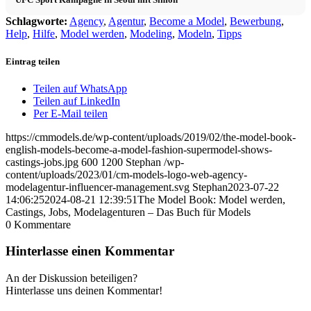
Schlagworte:
Agency
,
Agentur
,
Become a Model
,
Bewerbung
,
Help
,
Hilfe
,
Model werden
,
Modeling
,
Modeln
,
Tipps
Eintrag teilen
Teilen auf WhatsApp
Teilen auf LinkedIn
Per E-Mail teilen
https://cmmodels.de/wp-content/uploads/2019/02/the-model-book-
english-models-become-a-model-fashion-supermodel-shows-
castings-jobs.jpg
600
1200
Stephan
/wp-
content/uploads/2023/01/cm-models-logo-web-agency-
modelagentur-influencer-management.svg
Stephan
2023-07-22
14:06:25
2024-08-21 12:39:51
The Model Book: Model werden,
Castings, Jobs, Modelagenturen – Das Buch für Models
0
Kommentare
Hinterlasse einen Kommentar
An der Diskussion beteiligen?
Hinterlasse uns deinen Kommentar!