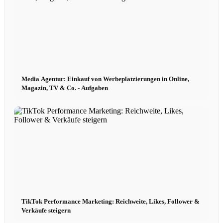
Couture x CM
Bewerben
Media Agentur: Einkauf von Werbeplatzierungen in Online,
Model werden
Magazin, TV & Co. - Aufgaben
Model werden 2026
Fashion Weeks
Modemarken
TikTok Performance Marketing: Reichweite, Likes, Follower &
Wiki
Verkäufe steigern