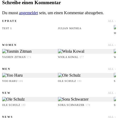
Schreibe einen Kommentar
Du musst
angemeldet
sein, um einen Kommentar abzugeben.
UPDATE
ALL ›
TEST 1
JULIAN MATHEA
MI
WOMEN
ALL ›
YASMIN ZITMAN
WIOLA KOWAL
WI
174
177
MEN
ALL ›
YOO HARU
OLE SCHULZ
SI
186
193
NEW
ALL ›
OLE SCHULZ
SORA SCHWARZER
SO
193
178
NEWS
ALL ›