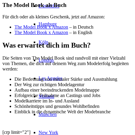
The Model Book als Buch
Düsseldorf
Für dich oder als kleines Geschenk, jetzt auf Amazon:
Hamburg
The Model Book x Amazon
– in Deutsch
The Model Book x Amazon
– in English
Köln
Was erwartet dich im Buch?
Die Seiten von The Model Book sind randvoll mit einer Vielzahl
London
von Themen, die dich auf deinem Weg zum Modelerfolg begleiten
werden:
Los Angeles
Die Bedeutung von mentaler Stärke und Ausstrahlung
Der Weg zur richtigen Modelagentur
Aufbau einer beeindruckenden Modelmappe
Erfolgreiche Teilnahme an Castings und Jobs
Mailand
Modelkarriere im In- und Ausland
Schönheitstipps und gesundes Wohlbefinden
Einblick in die dynamische Welt der Modebranche
München
[crp limit="2"]
New York