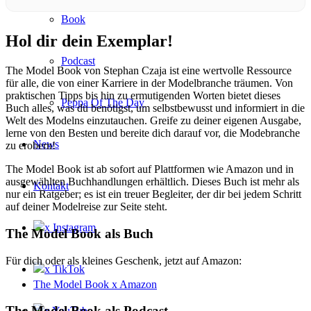
Book
Hol dir dein Exemplar!
Podcast
The Model Book von Stephan Czaja ist eine wertvolle Ressource
für alle, die von einer Karriere in der Modelbranche träumen. Von
praktischen Tipps bis hin zu ermutigenden Worten bietet dieses
Peppa Of The Day
Buch alles, was du benötigst, um selbstbewusst und informiert in die
Welt des Modelns einzutauchen. Greife zu deiner eigenen Ausgabe,
lerne von den Besten und bereite dich darauf vor, die Modebranche
News
zu erobern!
The Model Book ist ab sofort auf Plattformen wie Amazon und in
ausgewählten Buchhandlungen erhältlich. Dieses Buch ist mehr als
Kontakt
nur ein Ratgeber; es ist ein treuer Begleiter, der dir bei jedem Schritt
auf deiner Modelreise zur Seite steht.
x Instagram
The Model Book als Buch
Für dich oder als kleines Geschenk, jetzt auf Amazon:
x TikTok
The Model Book x Amazon
The Model Book als Podcast
x YouTube