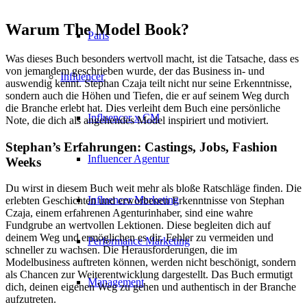
Warum The Model Book?
Paris
Was dieses Buch besonders wertvoll macht, ist die Tatsache, dass es
von jemandem geschrieben wurde, der das Business in- und
Influencer
auswendig kennt. Stephan Czaja teilt nicht nur seine Erkenntnisse,
sondern auch die Höhen und Tiefen, die er auf seinem Weg durch
die Branche erlebt hat. Dies verleiht dem Buch eine persönliche
Influencer x CM
Note, die dich als angehendes Model inspiriert und motiviert.
Stephan’s Erfahrungen: Castings, Jobs, Fashion
Influencer Agentur
Weeks
Du wirst in diesem Buch weit mehr als bloße Ratschläge finden. Die
Influencer Marketing
erlebten Geschichten und erworbenen Erkenntnisse von Stephan
Czaja, einem erfahrenen Agenturinhaber, sind eine wahre
Fundgrube an wertvollen Lektionen. Diese begleiten dich auf
deinem Weg und ermöglichen es dir, Fehler zu vermeiden und
Performance Marketing
schneller zu wachsen. Die Herausforderungen, die im
Modelbusiness auftreten können, werden nicht beschönigt, sondern
als Chancen zur Weiterentwicklung dargestellt. Das Buch ermutigt
Management
dich, deinen eigenen Weg zu gehen und authentisch in der Branche
aufzutreten.