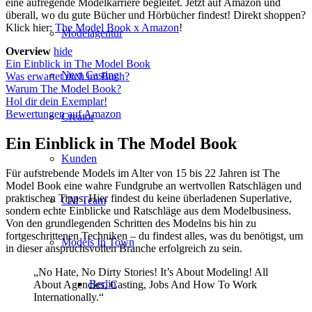
eine aufregende Modelkarriere begleitet. Jetzt auf Amazon und
überall, wo du gute Bücher und Hörbücher findest! Direkt shoppen?
Klick hier:
The Model Book x Amazon
!
Modelagentur
Overview
hide
Ein Einblick in The Model Book
Next Casting
Was erwartet dich im Buch?
Warum The Model Book?
Hol dir dein Exemplar!
Bewertungen auf Amazon
Creator
Ein Einblick in The Model Book
Kunden
Für aufstrebende Models im Alter von 15 bis 22 Jahren ist The
Model Book eine wahre Fundgrube an wertvollen Ratschlägen und
praktischen Tipps. Hier findest du keine überladenen Superlative,
CM Team
sondern echte Einblicke und Ratschläge aus dem Modelbusiness.
Von den grundlegenden Schritten des Modelns bis hin zu
fortgeschrittenen Techniken – du findest alles, was du benötigst, um
Models In Town
in dieser anspruchsvollen Branche erfolgreich zu sein.
„No Hate, No Dirty Stories! It’s About Modeling! All
Berlin
About Agencies, Casting, Jobs And How To Work
Internationally.“