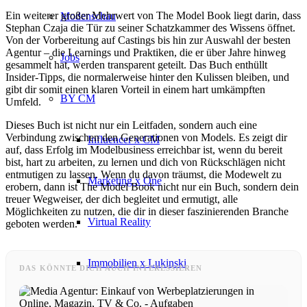
Ein weiterer großer Mehrwert von The Model Book liegt darin, dass
Modenschau
Stephan Czaja die Tür zu seiner Schatzkammer des Wissens öffnet.
Von der Vorbereitung auf Castings bis hin zur Auswahl der besten
Agentur – die Learnings und Praktiken, die er über Jahre hinweg
Jobs
gesammelt hat, werden transparent geteilt. Das Buch enthüllt
Insider-Tipps, die normalerweise hinter den Kulissen bleiben, und
gibt dir somit einen klaren Vorteil in einem hart umkämpften
BY CM
Umfeld.
Dieses Buch ist nicht nur ein Leitfaden, sondern auch eine
Verbindung zwischen den Generationen von Models. Es zeigt dir
Influencer x CM
auf, dass Erfolg im Modelbusiness erreichbar ist, wenn du bereit
bist, hart zu arbeiten, zu lernen und dich von Rückschlägen nicht
entmutigen zu lassen. Wenn du davon träumst, die Modewelt zu
Marketing x One
erobern, dann ist The Model Book nicht nur ein Buch, sondern dein
treuer Wegweiser, der dich begleitet und ermutigt, alle
Möglichkeiten zu nutzen, die dir in dieser faszinierenden Branche
Virtual Reality
geboten werden.
Immobilien x Lukinski
DAS KÖNNTE DICH AUCH INTERESSIEREN
Magazine x FIV