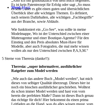
„Also ich bin grundsätzlich von dem Buch begeistert.
Es ist kein Patentrezept für Erfolg oder sagt „So muss
Menü
Menü
es sein“, aber es gibt einen guten und übersichtlichen
Überblick über alle wichtigen Themen. Es definiert,
nach seinem Dafürhalten, alle wichtigen „Fachbegriffe“
aus der Branche, sowie Abläufe.
Wie funktioniert ein „Go-See“, was sollte in meine
Modelmappe, Wo ist der Unterschied zwischen einer
Mutteragentur und einer Boutique-Agentur? Für den
Einstieg und den Preis absolutes Must-Have für
Modelle, aber auch Fotografen, die mal mehr wissen
wollen als nur den Unterschied zwischen P,A,S,M.“
5 Sterne von Theresia (danke!!):
Theresia: „super informativer, ausführlicher
Ratgeber zum Model werden
„Wie auch das andere Buch „Model werden“, hat mich
dieses von selbiger Qualität überzeugt. Dieses hier ist
noch ein bisschen ausführlicher geschrieben. Wolltest
du schon immer Model werden und hast von vorn
herein die perfekten Maße? Dann ist dieses Buch genau
das richtige für dich! Hier bekommst du einen prima
Leitfaden an die Hand, was du alles wissen musst, vom