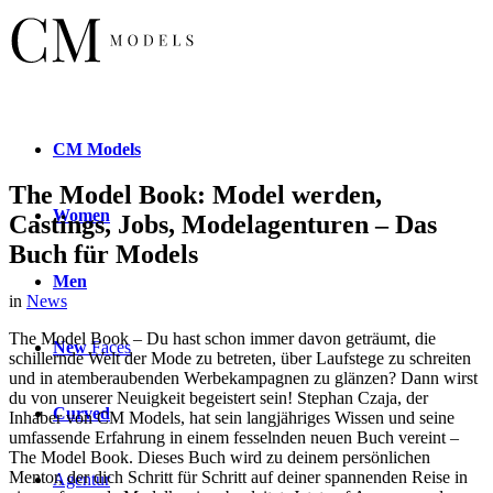
CM
Models
The Model Book: Model werden,
Women
Castings, Jobs, Modelagenturen – Das
Buch für Models
Men
in
News
The Model Book – Du hast schon immer davon geträumt, die
New
Faces
schillernde Welt der Mode zu betreten, über Laufstege zu schreiten
und in atemberaubenden Werbekampagnen zu glänzen? Dann wirst
du von unserer Neuigkeit begeistert sein! Stephan Czaja, der
Curved
Inhaber von CM Models, hat sein langjähriges Wissen und seine
umfassende Erfahrung in einem fesselnden neuen Buch vereint –
The Model Book. Dieses Buch wird zu deinem persönlichen
Mentor, der dich Schritt für Schritt auf deiner spannenden Reise in
Agentur