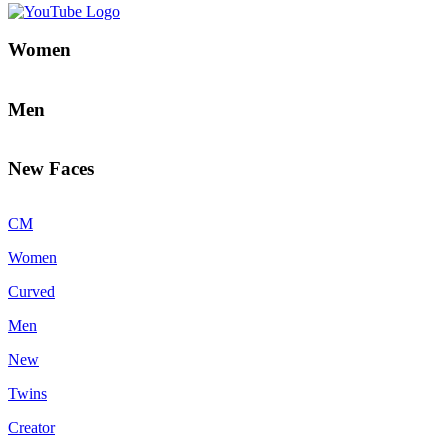
Women
Men
New Faces
CM
Women
Curved
Men
New
Twins
Creator