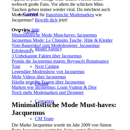
weltweit große Fans. Vor allem die schicken Mini-
Taschen gehen immer wieder viral. Du möchtest auch
Curved
Model werden für
französische Modemarken
wie
Jacquemus?
Bewirb dich
jetzt!
Overview
hide
Agency
Minimalistische Mode Must-haves: Jacquemus
Jacquemus Mode: Le Chiquito Tasche, Hüte & Kleider
Vom Bauernhof zum Modedesigner: Jacquemus
Model Agency
Erfolgsstory
3 Unbekannte Fakten über Jacquemus
Promis die Jacquemus tragen: Beyoncés Renaissance
Next Casting
Tour
Legendäre Modenshow von Jacquemus
Mehr Videos über Jacquemus
Häufig gestellte Fragen über Jacquemus
Creator
Marken wie Jacquemus: Louis Vuitton & Dior
Noch mehr Modemarken und Designer
Customers
Minimalistische Mode Must-haves:
Jacquemus
CM Team
Die Marke Jacquemus wurde im Jahr 2009 von Simon