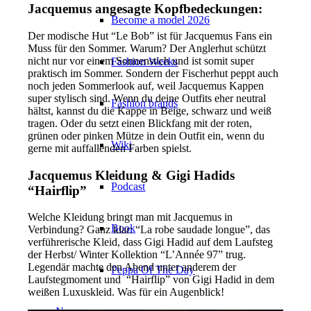
Jacquemus angesagte Kopfbedeckungen:
Become a model 2026
Der modische Hut “Le Bob” ist für Jacquemus Fans ein
Muss für den Sommer. Warum? Der Anglerhut schützt
nicht nur vor einem Sonnenstich und ist somit super
Fashion Weeks
praktisch im Sommer. Sondern der Fischerhut peppt auch
noch jeden Sommerlook auf, weil Jacquemus Kappen
super stylisch sind. Wenn du deine Outfits eher neutral
Fashion brands
hältst, kannst du die Kappe in Beige, schwarz und weiß
tragen. Oder du setzt einen Blickfang mit der roten,
grünen oder pinken Mütze in dein Outfit ein, wenn du
Wiki
gerne mit auffallenden Farben spielst.
Jacquemus Kleidung & Gigi Hadids
Podcast
“Hairflip”
Welche Kleidung bringt man mit Jacquemus in
Book
Verbindung? Ganz klar: “La robe saudade longue”, das
verführerische Kleid, dass Gigi Hadid auf dem Laufsteg
der Herbst/ Winter Kollektion “L’Année 97” trug.
Legendär machte den Abend unter anderem der
Peppa Of The Day
Laufstegmoment und “Hairflip” von Gigi Hadid in dem
weißen Luxuskleid. Was für ein Augenblick!