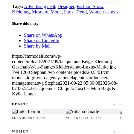
Tags:
Advertising deal
,
Designer
,
Fashion Show
,
Kleidung
,
Mestiere
,
Mode
,
Paris
,
Trend
,
Women's shoes
Share this entry
Share on WhatsApp
Share on LinkedIn
Share by Mail
https://cmmodels.com/wp-
content/uploads/2021/09/Jacquemus-Beige-Kleidung-
Geschaft-Weis-Stange-Kleiderstange-Luxus-Marke.jpg
799
1200
Stephan
/wp-content/uploads/2023/01/cm-
models-logo-web-agency-modelagentur-influencer-
management.svg
Stephan
2021-09-22 05:30:08
2026-08-
07 06:54:23
Jacquemus: Chiquito Tasche, Mini Bags &
Kylie Jenner
UPDATE
ALL ›
LUKA IBARRART
YULIANA DUARTE
YOO HA
190
179
WOMEN
ALL ›