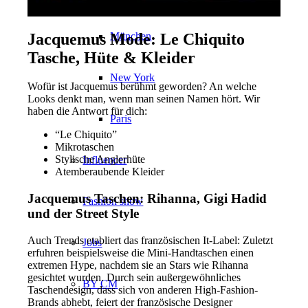
Jacquemus Mode: Le Chiquito
München
Tasche, Hüte & Kleider
New York
Wofür ist Jacquemus berühmt geworden? An welche
Looks denkt man, wenn man seinen Namen hört. Wir
haben die Antwort für dich:
Paris
“Le Chiquito”
Mikrotaschen
Stylische Anglerhüte
Influencer
Atemberaubende Kleider
Jacquemus Taschen: Rihanna, Gigi Hadid
Fashion show
und der Street Style
Auch Trends etabliert das französischen It-Label: Zuletzt
Jobs
erfuhren beispielsweise die Mini-Handtaschen einen
extremen Hype, nachdem sie an Stars wie Rihanna
gesichtet wurden. Durch sein außergewöhnliches
BY CM
Taschendesign, dass sich von anderen High-Fashion-
Brands abhebt, feiert der französische Designer