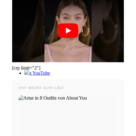
News
Contact
x Instagram
x TikTok
[crp limit="2"]
x YouTube
YOU MIGHT ALSO LIKE