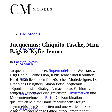
CM
Models
Jacquemus: Chiquito Tasche, Mini
CM
Models
Bags & Kylie Jenner
in
Fashion
,
News
Women
Jacquemus – Influencer,
Supermodels
und Weltstars wie
Gigi Hadid, Celine Dion, Kylie Jenner und Kourtney
Men
Kardashian lieben den französischen Modedesigner. Das
Credo des Designers, Simon Porte Jacquemus:
“Spontanität statt Strategie”, machte das Fashion-Label
schnell zu einem der erfolgreichsten
Luxusmarken
und
New
Faces
Modeunternehmen in
Paris.
Die Kombination aus
qualitativen Minimalismus, rebellischem Design,
asymmetrischen Silhouetten und unerwartetem Sex-
New
Faces
Appeal in jeder Menge Gute-Laune-Farben findet