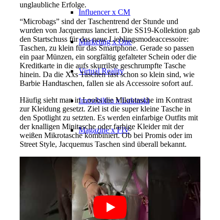
unglaubliche Erfolge.
Influencer x CM
“Microbags” sind der Taschentrend der Stunde und
wurden von Jacquemus lanciert. Die SS19-Kollektion gab
den Startschuss für das neue Lieblingsmodeaccessoire:
Marketing x One
Taschen, zu klein für das Smartphone. Gerade so passen
ein paar Münzen, ein sorgfältig gefalteter Schein oder die
Kreditkarte in die aufs skurrilste geschrumpfte Tasche
Virtual Reality
hinein. Da die Xxs Taschen fast schon so klein sind, wie
Barbie Handtaschen, fallen sie als Accessoire sofort auf.
Häufig sieht man in Looks die Mikrotasche im Kontrast
Immobilien x Lukinski
zur Kleidung gesetzt. Ziel ist die super kleine Tasche in
den Spotlight zu setzten. Es werden einfarbige Outfits mit
der knalligen Minitasche oder farbige Kleider mit der
Magazine x FIV
weißen Mikrotasche kombiniert. Ob bei Promis oder im
Street Style, Jacquemus Taschen sind überall bekannt.
Couture x CM
Influencer
Influencer x CM