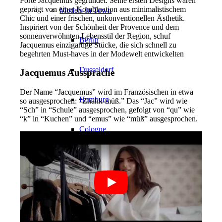
Porte Jacquemus gegründet. Seine ersten Designs waren
geprägt von einer Kombination aus minimalistischem
Models In Town
Chic und einer frischen, unkonventionellen Ästhetik.
Inspiriert von der Schönheit der Provence und dem
sonnenverwöhnten Lebensstil der Region, schuf
Berlin
Jacquemus einzigartige Stücke, die sich schnell zu
begehrten Must-haves in der Modewelt entwickelten
Dusseldorf
Jacquemus Aussprache
Der Name “Jacquemus” wird im Französischen in etwa
Hamburg
so ausgesprochen: “Zhahk-müß.” Das “Jac” wird wie
“Sch” in “Schule” ausgesprochen, gefolgt von “qu” wie
“k” in “Kuchen” und “emus” wie “müß” ausgesprochen.
Cologne
London
Los Angeles
Milan