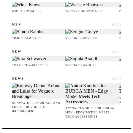
WIOLA KOWAL
WIETSKE BOOTSMA
VALERI
177
177
MEN
ALL ›
SIMON RAMBO
SERIGNE GUEYE
RUFUS 
188
186
NEW
ALL ›
SORA SCHWARZER
SOPHIA BRANDL
SERIGN
178
181
NEWS
ALL ›
AMIE BA
NEW CO
RUNWAY DEBUT: ARIANE AND
LUISA FOR VOGUE X
ANTON KUNDRUS FOR BURGA
BREUNINGER
MEN - EDGY MODEL MEETS
TECH ACCESSORIES