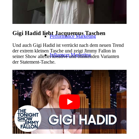
Influencer Agency
Gigi Hadid liebt Jacquemus Taschen
Performance Marketing
Und auch Gigi Hadid ist verrückt nach dem neuen Trend
der extrem kleinen Tasche und zeigt Jimmy Fallon in
Influencer Marketing
seiner Show allerlei kreative und blinkenden Varianten
der Statement-Tasche.
Management
Apply
Become A Model
Become A Model 2026