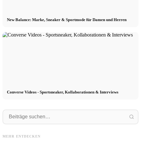
New Balance: Marke, Sneaker & Sportmode für Damen und Herren
Converse Videos - Sportsneaker, Kollaborationen & Interviews
Esprit
Under
Esprit Videos: Naturkampagne,
Under Armour: Hochwertige
Esprit-Sport, Kollaboration &
Sportbekleidung, Projekt Rock &
R
MEHR ENTDECKEN
Werbespot
Laufschuhe