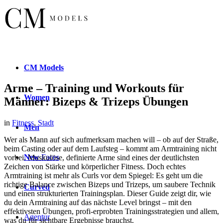
CM
Models
Arme – Training und Workouts für
Women
Männer: Bizeps & Trizeps Übungen
in
Fitness
,
Stadt
Men
Wer als Mann auf sich aufmerksam machen will – ob auf der Straße,
beim Casting oder auf dem Laufsteg – kommt am Armtraining nicht
New
Faces
vorbei. Muskulöse, definierte Arme sind eines der deutlichsten
Zeichen von Stärke und körperlicher Fitness. Doch echtes
Armtraining ist mehr als Curls vor dem Spiegel: Es geht um die
richtige Balance zwischen Bizeps und Trizeps, um saubere Technik
Curved
und einen strukturierten Trainingsplan. Dieser Guide zeigt dir, wie
du dein Armtraining auf das nächste Level bringst – mit den
effektivsten Übungen, profi-erprobten Trainingsstrategien und allem,
Agentur
was du für sichtbare Ergebnisse brauchst.