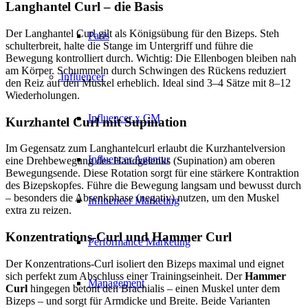
Langhantel Curl – die Basis
Der Langhantel Curl gilt als Königsübung für den Bizeps. Steh
Paris
schulterbreit, halte die Stange im Untergriff und führe die
Bewegung kontrolliert durch. Wichtig: Die Ellenbogen bleiben nah
am Körper. Schummeln durch Schwingen des Rückens reduziert
Influencer
den Reiz auf den Muskel erheblich. Ideal sind 3–4 Sätze mit 8–12
Wiederholungen.
Influencer x CM
Kurzhantel Curl mit Supination
Im Gegensatz zum Langhantelcurl erlaubt die Kurzhantelversion
Influencer Agentur
eine Drehbewegung des Handgelenks (Supination) am oberen
Bewegungsende. Diese Rotation sorgt für eine stärkere Kontraktion
des Bizepskopfes. Führe die Bewegung langsam und bewusst durch
– besonders die Absenkphase (negativ) nutzen, um den Muskel
Influencer Marketing
extra zu reizen.
Konzentrations-Curl und Hammer Curl
Performance Marketing
Der Konzentrations-Curl isoliert den Bizeps maximal und eignet
sich perfekt zum Abschluss einer Trainingseinheit. Der
Hammer
Management
Curl
hingegen betont den Brachialis – einen Muskel unter dem
Bizeps – und sorgt für Armdicke und Breite. Beide Varianten