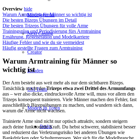
Overview
hide
Warum Armtraining für Männer so wichtig ist
Modelagentur
Die besten Bizeps Übungen im Detail
Die besten Trizeps Übungen für volle Arme
Trainingsplan und Periodisierung fürs Armtraining
Next Casting
Ernährung, Regeneration und Modelkarriere
Häufige Fehler und wie du sie vermeidest
Häufig gestellte Fragen zum Armtraining
Creator
Warum Armtraining für Männer so
wichtig ist
Kunden
Der Arm besteht aus weit mehr als nur dem sichtbaren Bizeps.
Tatsächlich macht der
Trizeps etwa zwei Drittel des Armumfangs
CM Team
aus – wer also dicke, eindrucksvolle Arme will, muss vor allem den
Trizeps konsequent trainieren. Viele Männer machen den Fehler, fast
ausschließlich Bizepsübungen zu machen, und wundern sich dann,
Models In Town
warum die Arme nicht wachsen.
Trainierte Arme sind nicht nur optisch attraktiv, sondern steigern
Berlin
auch deine funktionelle Kraft. Du hebst schwerer, stabilisierst besser
und reduzierst das Verletzungsrisiko bei anderen Übungen wie
Bankdrücken oder Schulterpressen. Wer sich für die Modelbranche