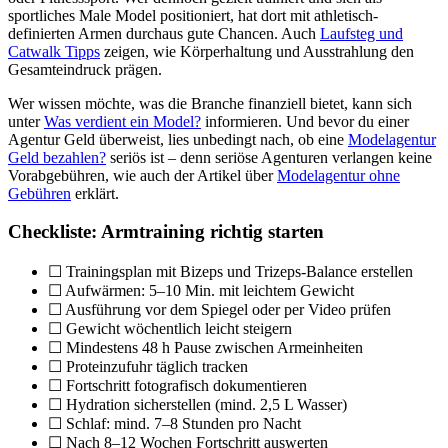
sportliches Male Model positioniert, hat dort mit athletisch-
definierten Armen durchaus gute Chancen. Auch
Laufsteg und
Catwalk Tipps
zeigen, wie Körperhaltung und Ausstrahlung den
Gesamteindruck prägen.
Wer wissen möchte, was die Branche finanziell bietet, kann sich
unter
Was verdient ein Model?
informieren. Und bevor du einer
Agentur Geld überweist, lies unbedingt nach, ob eine
Modelagentur
Geld bezahlen?
seriös ist – denn seriöse Agenturen verlangen keine
Vorabgebühren, wie auch der Artikel über
Modelagentur ohne
Gebühren
erklärt.
Checkliste: Armtraining richtig starten
☐ Trainingsplan mit Bizeps und Trizeps-Balance erstellen
☐ Aufwärmen: 5–10 Min. mit leichtem Gewicht
☐ Ausführung vor dem Spiegel oder per Video prüfen
☐ Gewicht wöchentlich leicht steigern
☐ Mindestens 48 h Pause zwischen Armeinheiten
☐ Proteinzufuhr täglich tracken
☐ Fortschritt fotografisch dokumentieren
☐ Hydration sicherstellen (mind. 2,5 L Wasser)
☐ Schlaf: mind. 7–8 Stunden pro Nacht
☐ Nach 8–12 Wochen Fortschritt auswerten