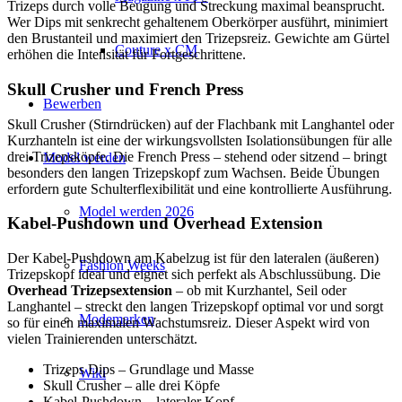
Trizeps durch volle Beugung und Streckung maximal beansprucht.
Wer Dips mit senkrecht gehaltenem Oberkörper ausführt, minimiert
den Brustanteil und maximiert den Trizepsreiz. Gewichte am Gürtel
Couture x CM
erhöhen die Intensität für Fortgeschrittene.
Skull Crusher und French Press
Bewerben
Skull Crusher (Stirndrücken) auf der Flachbank mit Langhantel oder
Kurzhanteln ist eine der wirkungsvollsten Isolationsübungen für alle
drei Trizepsköpfe. Die French Press – stehend oder sitzend – bringt
Model werden
besonders den langen Trizepskopf zum Wachsen. Beide Übungen
erfordern gute Schulterflexibilität und eine kontrollierte Ausführung.
Model werden 2026
Kabel-Pushdown und Overhead Extension
Der Kabel-Pushdown am Kabelzug ist für den lateralen (äußeren)
Fashion Weeks
Trizepskopf ideal und eignet sich perfekt als Abschlussübung. Die
Overhead Trizepsextension
– ob mit Kurzhantel, Seil oder
Langhantel – streckt den langen Trizepskopf optimal vor und sorgt
Modemarken
so für einen maximalen Wachstumsreiz. Dieser Aspekt wird von
vielen Trainierenden unterschätzt.
Trizeps Dips – Grundlage und Masse
Wiki
Skull Crusher – alle drei Köpfe
Kabel-Pushdown – lateraler Kopf