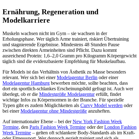
Ernährung, Regeneration und
Modelkarriere
Muskeln wachsen nicht im Gym – sie wachsen in der
Erholungsphase. Wer täglich Arme trainiert, riskiert Übertraining
und stagnierende Ergebnisse. Mindestens 48 Stunden Pause
zwischen direkten Armeinheiten sind Pflicht. Dazu kommt
ausreichend Protein: 1,6–2,0 Gramm pro Kilogramm Körpergewicht
täglich sind die evidenzbasierte Empfehlung für Muskelaufbau.
Für Models ist das Verhältnis von Ästhetik zu Masse besonders
relevant. Wer sich bei einer
Modelagentur Berlin
oder einer
Modelagentur Hamburg
bewerben möchte, sollte beachten, dass
dort ein sportlich-schlankes Erscheinungsbild gefragt ist. Auch wer
überlegt, ob er die
Mindestgröße Modelagentur
erfüllt, findet
wichtige Infos zu Körpernormen in der Branche. Für spezielle
Typen gibt es zudem Möglichkeiten als
Curvy Model werden
oder
bei einer
Modelagentur ohne Mindestgröße
anzuheften.
Auf internationaler Ebene – bei der
New York Fashion Week
Termine
, den
Paris Fashion Week Termine
oder der
London Fashion
Week Termine
– gelten oft schlankere Body-Standards als im Kraft-
oder Fitnesssport. Wer dennoch gezielt trainiert und sich als