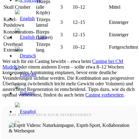
Trizeps
Skull Crusher
(alle
3
10–12
Mittel
Köpfe)
Kabel-
Trizeps
3
12–15
Einsteiger
Pushdown
lateral
Konzentrations-
Bizeps
3
12–15
Einsteiger
Curl
(Isoliert)
Overhead
Trizeps
3
10–12
Fortgeschritten
Extension
lang
Wer sich für ein Casting bewirbt – etwa beim
Casting bei CM
Models
oder einem anderen Event – sollte etwa 8–12 Wochen
konsequentes Armtraining einplanen, bevor erste deutliche
Veränderungen sichtbar werden. Die Kombination aus progressiver
Überlastung (wöchentlich leicht mehr Gewicht oder Volumen) und
ausreichend Regeneration ist entscheidend. Tipps dazu, wie du dich
optimal vorbereitest, findest du auch beim
Casting vorbereiten
.
DAS KÖNNTE DICH AUCH INTERESSIEREN