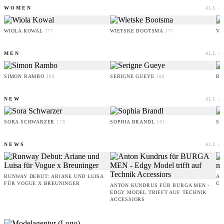
WOMEN
ALL ›
WIOLA KOWAL
WIETSKE BOOTSMA
VA
177
177
MEN
ALL ›
SIMON RAMBO
SERIGNE GUEYE
RU
188
186
NEW
ALL ›
SORA SCHWARZER
SOPHIA BRANDL
SE
178
181
NEWS
ALL ›
RUNWAY DEBUT: ARIANE UND LUISA
AM
FÜR VOGUE X BREUNINGER
CO
ANTON KUNDRUS FÜR BURGA MEN -
EDGY MODEL TRIFFT AUF TECHNIK
ACCESSIORS