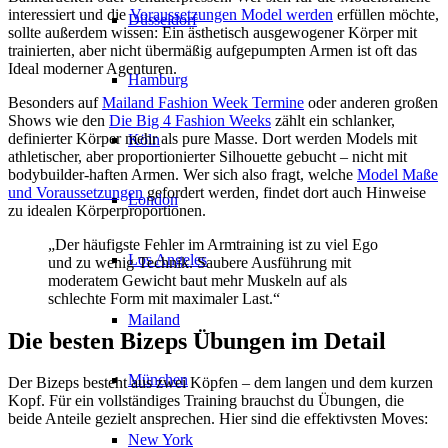
interessiert und die
Voraussetzungen Model werden
erfüllen möchte,
Düsseldorf
sollte außerdem wissen: Ein ästhetisch ausgewogener Körper mit
trainierten, aber nicht übermäßig aufgepumpten Armen ist oft das
Ideal moderner Agenturen.
Hamburg
Besonders auf
Mailand Fashion Week Termine
oder anderen großen
Shows wie den
Die Big 4 Fashion Weeks
zählt ein schlanker,
definierter Körper mehr als pure Masse. Dort werden Models mit
Köln
athletischer, aber proportionierter Silhouette gebucht – nicht mit
bodybuilder-haften Armen. Wer sich also fragt, welche
Model Maße
und Voraussetzungen
gefordert werden, findet dort auch Hinweise
London
zu idealen Körperproportionen.
„Der häufigste Fehler im Armtraining ist zu viel Ego
Los Angeles
und zu wenig Technik. Saubere Ausführung mit
moderatem Gewicht baut mehr Muskeln auf als
schlechte Form mit maximaler Last.“
Mailand
Die besten Bizeps Übungen im Detail
München
Der Bizeps besteht aus zwei Köpfen – dem langen und dem kurzen
Kopf. Für ein vollständiges Training brauchst du Übungen, die
beide Anteile gezielt ansprechen. Hier sind die effektivsten Moves:
New York