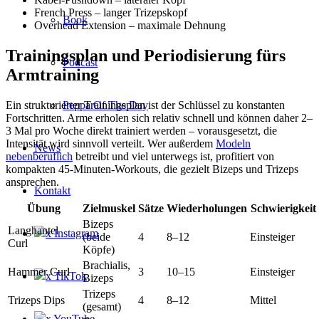
French Press – langer Trizepskopf
Book
Overhead Extension – maximale Dehnung
Trainingsplan und Periodisierung fürs
Podcast
Armtraining
Peppa Of The Day
Ein strukturierter Trainingsplan ist der Schlüssel zu konstanten
Fortschritten. Arme erholen sich relativ schnell und können daher 2–
3 Mal pro Woche direkt trainiert werden – vorausgesetzt, die
Intensität wird sinnvoll verteilt. Wer außerdem
Modeln
News
nebenberuflich
betreibt und viel unterwegs ist, profitiert von
kompakten 45-Minuten-Workouts, die gezielt Bizeps und Trizeps
ansprechen.
Kontakt
Übung
Zielmuskel
Sätze
Wiederholungen
Schwierigkeit
Bizeps
Langhantel
x Instagram
(beide
4
8–12
Einsteiger
Curl
Köpfe)
Brachialis,
Hammer Curl
3
10–15
Einsteiger
x TikTok
Bizeps
Trizeps
Trizeps Dips
4
8–12
Mittel
(gesamt)
x YouTube