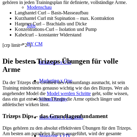
gehören in jeden Trainingsplan für definierte, vollständige Arme.
Modenschau
Langhantel Curl – Basis-Masseaufbau
Kurzhantel Curl mit Supination – max. Kontraktion
Hammer Curl – Brachialis und Dicke
Jobs
Konzentrations-Curl – Isolation und Pump
Kabelcurl – konstanter Widerstand
BY CM
[crp limit="2"]
Die besten Trizeps Übungen für volle
Influencer x CM
Arme
Marketing x One
Da der Trizeps den Großteil des Armumfangs ausmacht, ist sein
Training mindestens genauso wichtig wie das des Bizeps. Wer als
angehender Model die
Model werden Schritte
geht, sollte wissen,
dass ein gut entwickelter Trizeps die Arme optisch länger und
Virtual Reality
athletischer wirken lässt.
Trizeps Dips – das Grundlagenfundament
Immobilien x Lukinski
Dips gehören zu den absolut effektivsten Übungen für den Trizeps.
Am besten am parallelen Barren ausgeführt, wird der gesamte
Magazine x FIV