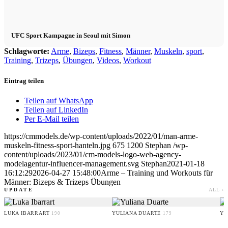
UFC Sport Kampagne in Seoul mit Simon
Schlagworte:
Arme
,
Bizeps
,
Fitness
,
Männer
,
Muskeln
,
sport
,
Training
,
Trizeps
,
Übungen
,
Videos
,
Workout
Eintrag teilen
Teilen auf WhatsApp
Teilen auf LinkedIn
Per E-Mail teilen
https://cmmodels.de/wp-content/uploads/2022/01/man-arme-
muskeln-fitness-sport-hanteln.jpg
675
1200
Stephan
/wp-
content/uploads/2023/01/cm-models-logo-web-agency-
modelagentur-influencer-management.svg
Stephan
2021-01-18
16:12:29
2026-04-27 15:48:00
Arme – Training und Workouts für
Männer: Bizeps & Trizeps Übungen
UPDATE
ALL ›
LUKA IBARRART
YULIANA DUARTE
YO
190
179