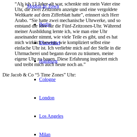
“Als ich 13 Jahre alt war, schenkte mir mein Vater eine
Models In Town
Uhr, die zwei Zeitzonen anzeigte und eine vergoldete
Weltkarte auf dem Zifferblatt hatte”, erinnert sich Herr
Arabo. “Sie hatte zwei mechanische Uhrwerke, und so
Berlin
entstand die Idee für die Fünf-Zeitzonen-Uhr. Während
meiner Ausbildung lernte ich, wie man eine Uhr
auseinander nimmt, wie viele Teile es gibt, und es hat
mich wirklich bewegt, wie kompliziert selbst eine
Dusseldorf
einfache Uhr ist. Ich verliebte mich auf der Stelle in die
Uhrmacherei und begann davon zu träumen, meine
eigene Uhr zu bauen. Diese Erfahrung inspiriert mich
Hamburg
und treibt mich auch heute noch an.”
Die Jacob & Co “5 Time Zones” Uhr:
Cologne
London
Los Angeles
Milan