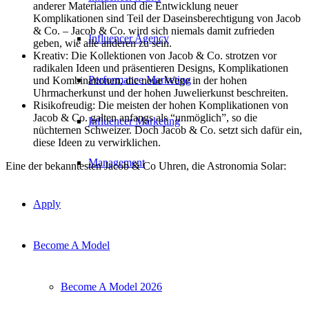
anderer Materialien und die Entwicklung neuer
Komplikationen sind Teil der Daseinsberechtigung von Jacob
& Co. – Jacob & Co. wird sich niemals damit zufrieden
Influencer Agency
geben, wie alle anderen zu sein.
Kreativ: Die Kollektionen von Jacob & Co. strotzen vor
radikalen Ideen und präsentieren Designs, Komplikationen
Performance Marketing
und Kombinationen, die neue Wege in der hohen
Uhrmacherkunst und der hohen Juwelierkunst beschreiten.
Risikofreudig: Die meisten der hohen Komplikationen von
Jacob & Co. galten anfangs als “unmöglich”, so die
Influencer Marketing
nüchternen Schweizer. Doch Jacob & Co. setzt sich dafür ein,
diese Ideen zu verwirklichen.
Management
Eine der bekanntesten Jacob & Co Uhren, die Astronomia Solar:
Apply
Become A Model
Become A Model 2026