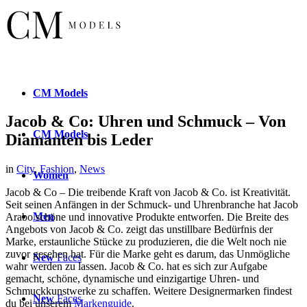
CM
Models
Jacob & Co: Uhren und Schmuck – Von
CM
Models
Diamanten bis Leder
in
City
,
Fashion
,
News
Women
Jacob & Co – Die treibende Kraft von Jacob & Co. ist Kreativität.
Seit seinen Anfängen in der Schmuck- und Uhrenbranche hat Jacob
Men
Arabo schöne und innovative Produkte entworfen. Die Breite des
Angebots von Jacob & Co. zeigt das unstillbare Bedürfnis der
Marke, erstaunliche Stücke zu produzieren, die die Welt noch nie
zuvor gesehen hat. Für die Marke geht es darum, das Unmögliche
New
Faces
wahr werden zu lassen. Jacob & Co. hat es sich zur Aufgabe
gemacht, schöne, dynamische und einzigartige Uhren- und
Schmuckkunstwerke zu schaffen. Weitere Designermarken findest
New
Faces
du bei unserem
Markenguide
.