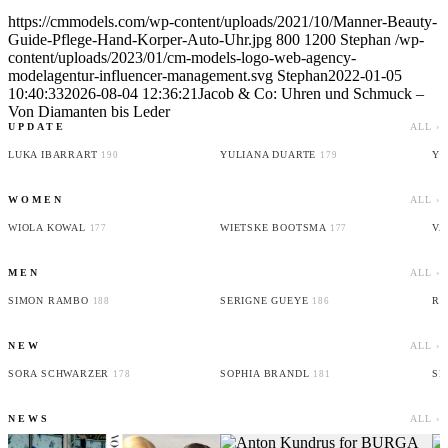
https://cmmodels.com/wp-content/uploads/2021/10/Manner-Beauty-
Guide-Pflege-Hand-Korper-Auto-Uhr.jpg
800
1200
Stephan
/wp-
content/uploads/2023/01/cm-models-logo-web-agency-
modelagentur-influencer-management.svg
Stephan
2022-01-05
10:40:33
2026-08-04 12:36:21
Jacob & Co: Uhren und Schmuck –
Von Diamanten bis Leder
UPDATE
ALL ›
LUKA IBARRART
YULIANA DUARTE
YO
190
179
WOMEN
ALL ›
WIOLA KOWAL
WIETSKE BOOTSMA
VA
177
177
MEN
ALL ›
SIMON RAMBO
SERIGNE GUEYE
RU
188
186
NEW
ALL ›
SORA SCHWARZER
SOPHIA BRANDL
SE
178
181