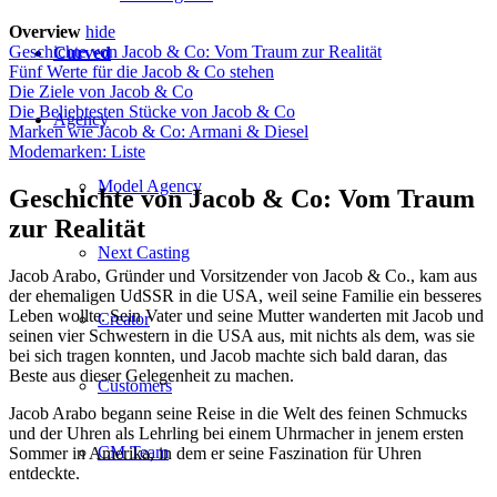
Overview
hide
Geschichte von Jacob & Co: Vom Traum zur Realität
Curved
Fünf Werte für die Jacob & Co stehen
Die Ziele von Jacob & Co
Die Beliebtesten Stücke von Jacob & Co
Agency
Marken wie Jacob & Co: Armani & Diesel
Modemarken: Liste
Model Agency
Geschichte von Jacob & Co: Vom Traum
zur Realität
Next Casting
Jacob Arabo, Gründer und Vorsitzender von Jacob & Co., kam aus
der ehemaligen UdSSR in die USA, weil seine Familie ein besseres
Leben wollte. Sein Vater und seine Mutter wanderten mit Jacob und
Creator
seinen vier Schwestern in die USA aus, mit nichts als dem, was sie
bei sich tragen konnten, und Jacob machte sich bald daran, das
Beste aus dieser Gelegenheit zu machen.
Customers
Jacob Arabo begann seine Reise in die Welt des feinen Schmucks
und der Uhren als Lehrling bei einem Uhrmacher in jenem ersten
CM Team
Sommer in Amerika, in dem er seine Faszination für Uhren
entdeckte.