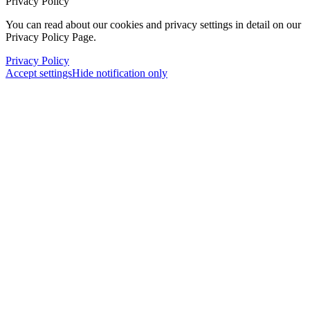
Click to enable/disable _ga - Google Analytics Cookie.
Click to enable/disable _gid - Google Analytics Cookie.
Click to enable/disable _gat_* - Google Analytics Cookie.
Privacy Policy
You can read about our cookies and privacy settings in detail on our
Privacy Policy Page.
Privacy Policy
Accept settings
Hide notification only
×