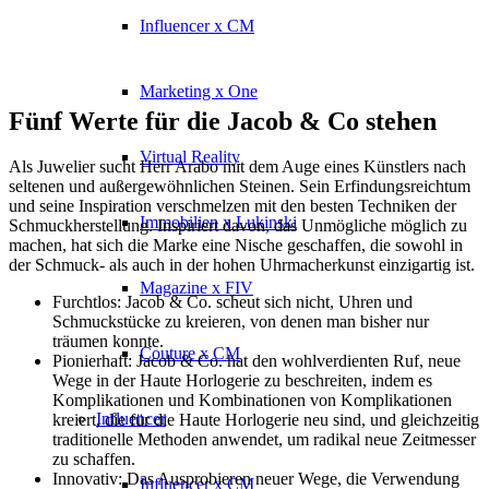
Influencer x CM
Marketing x One
Fünf Werte für die Jacob & Co stehen
Virtual Reality
Als Juwelier sucht Herr Arabo mit dem Auge eines Künstlers nach
seltenen und außergewöhnlichen Steinen. Sein Erfindungsreichtum
und seine Inspiration verschmelzen mit den besten Techniken der
Immobilien x Lukinski
Schmuckherstellung. Inspiriert davon, das Unmögliche möglich zu
machen, hat sich die Marke eine Nische geschaffen, die sowohl in
der Schmuck- als auch in der hohen Uhrmacherkunst einzigartig ist.
Magazine x FIV
Furchtlos: Jacob & Co. scheut sich nicht, Uhren und
Schmuckstücke zu kreieren, von denen man bisher nur
träumen konnte.
Couture x CM
Pionierhaft: Jacob & Co. hat den wohlverdienten Ruf, neue
Wege in der Haute Horlogerie zu beschreiten, indem es
Komplikationen und Kombinationen von Komplikationen
Influencer
kreiert, die für die Haute Horlogerie neu sind, und gleichzeitig
traditionelle Methoden anwendet, um radikal neue Zeitmesser
zu schaffen.
Innovativ: Das Ausprobieren neuer Wege, die Verwendung
Influencer x CM