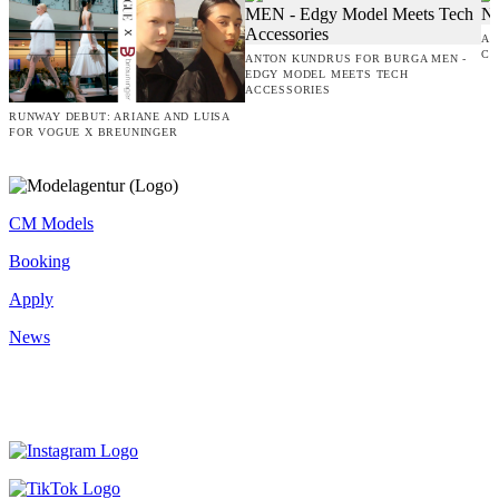
NEWS
ALL ›
AM
CO
ANTON KUNDRUS FOR BURGA MEN -
EDGY MODEL MEETS TECH
ACCESSORIES
RUNWAY DEBUT: ARIANE AND LUISA
FOR VOGUE X BREUNINGER
CM Models
Booking
Apply
News