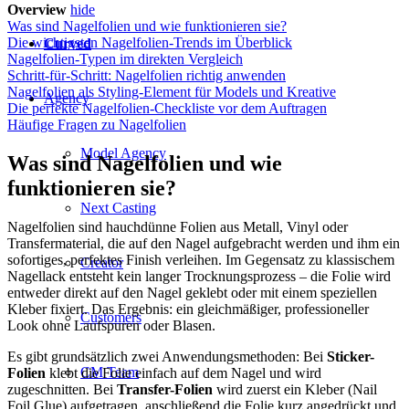
Overview
hide
Was sind Nagelfolien und wie funktionieren sie?
Die wichtigsten Nagelfolien-Trends im Überblick
Curved
Nagelfolien-Typen im direkten Vergleich
Schritt-für-Schritt: Nagelfolien richtig anwenden
Nagelfolien als Styling-Element für Models und Kreative
Agency
Die perfekte Nagelfolien-Checkliste vor dem Auftragen
Häufige Fragen zu Nagelfolien
Model Agency
Was sind Nagelfolien und wie
funktionieren sie?
Next Casting
Nagelfolien sind hauchdünne Folien aus Metall, Vinyl oder
Transfermaterial, die auf den Nagel aufgebracht werden und ihm ein
sofortiges, perfektes Finish verleihen. Im Gegensatz zu klassischem
Creator
Nagellack entsteht kein langer Trocknungsprozess – die Folie wird
entweder direkt auf den Nagel geklebt oder mit einem speziellen
Kleber fixiert. Das Ergebnis: ein gleichmäßiger, professioneller
Customers
Look ohne Laufspuren oder Blasen.
Es gibt grundsätzlich zwei Anwendungsmethoden: Bei
Sticker-
CM Team
Folien
klebt die Folie einfach auf dem Nagel und wird
zugeschnitten. Bei
Transfer-Folien
wird zuerst ein Kleber (Nail
Foil Glue) aufgetragen, anschließend die Folie kurz angedrückt und