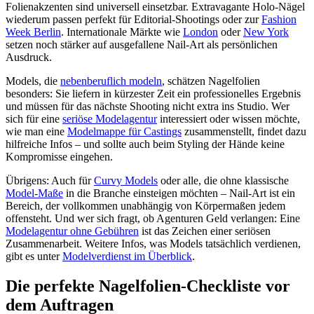
Folienakzenten sind universell einsetzbar. Extravagante Holo-Nägel
wiederum passen perfekt für Editorial-Shootings oder zur
Fashion
Week Berlin
. Internationale Märkte wie
London
oder
New York
setzen noch stärker auf ausgefallene Nail-Art als persönlichen
Ausdruck.
Models, die
nebenberuflich modeln
, schätzen Nagelfolien
besonders: Sie liefern in kürzester Zeit ein professionelles Ergebnis
und müssen für das nächste Shooting nicht extra ins Studio. Wer
sich für eine
seriöse Modelagentur
interessiert oder wissen möchte,
wie man eine
Modelmappe für Castings
zusammenstellt, findet dazu
hilfreiche Infos – und sollte auch beim Styling der Hände keine
Kompromisse eingehen.
Übrigens: Auch für
Curvy Models
oder alle, die ohne klassische
Model-Maße
in die Branche einsteigen möchten – Nail-Art ist ein
Bereich, der vollkommen unabhängig von Körpermaßen jedem
offensteht. Und wer sich fragt, ob Agenturen Geld verlangen: Eine
Modelagentur ohne Gebühren
ist das Zeichen einer seriösen
Zusammenarbeit. Weitere Infos, was Models tatsächlich verdienen,
gibt es unter
Modelverdienst im Überblick
.
Die perfekte Nagelfolien-Checkliste vor
dem Auftragen