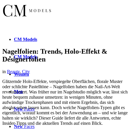
CM
Models
Nagelfolien: Trends, Holo-Effekt &
CM
Models
Designerfolien
in
Beauty
,
City
Women
Glitzernde Holo-Effekte, verspiegelte Oberflächen, florale Muster
oder schlichte Pastelltöne – Nagelfolien haben die Nail-Art-Welt
Men
revolutioniert. Was früher nur im Nagelstudio möglich war, lässt sich
heute bequem zuhause umsetzen: in wenigen Minuten, ohne
aufwändige Trockenphasen und mit einem Ergebnis, das sich
absolut sehen lassen kann. Doch welche Nagelfolien-Typen gibt es
New
Faces
eigentlich, worauf kommt es bei der Anwendung an – und wie lange
halten sie wirklich? Dieser Guide liefert dir alle Antworten, echte
Insider-Tipps und die aktuellen Trends auf einen Blick.
New
Faces