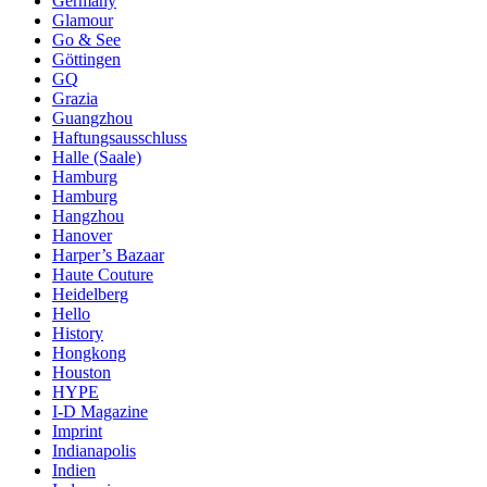
Germany
Glamour
Go & See
Göttingen
GQ
Grazia
Guangzhou
Haftungsausschluss
Halle (Saale)
Hamburg
Hamburg
Hangzhou
Hanover
Harper’s Bazaar
Haute Couture
Heidelberg
Hello
History
Hongkong
Houston
HYPE
I-D Magazine
Imprint
Indianapolis
Indien