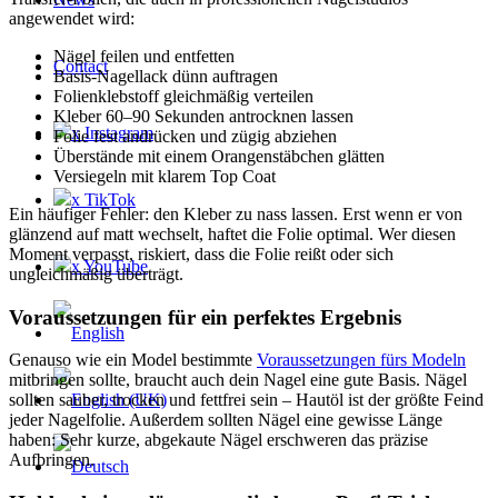
angewendet wird:
Nägel feilen und entfetten
Contact
Basis-Nagellack dünn auftragen
Folienklebstoff gleichmäßig verteilen
Kleber 60–90 Sekunden antrocknen lassen
x Instagram
Folie fest andrücken und zügig abziehen
Überstände mit einem Orangenstäbchen glätten
Versiegeln mit klarem Top Coat
x TikTok
Ein häufiger Fehler: den Kleber zu nass lassen. Erst wenn er von
glänzend auf matt wechselt, haftet die Folie optimal. Wer diesen
Moment verpasst, riskiert, dass die Folie reißt oder sich
x YouTube
ungleichmäßig überträgt.
Voraussetzungen für ein perfektes Ergebnis
Genauso wie ein Model bestimmte
Voraussetzungen fürs Modeln
mitbringen sollte, braucht auch dein Nagel eine gute Basis. Nägel
sollten sauber, trocken und fettfrei sein – Hautöl ist der größte Feind
jeder Nagelfolie. Außerdem sollten Nägel eine gewisse Länge
haben: Sehr kurze, abgekaute Nägel erschweren das präzise
Aufbringen.