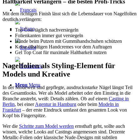
Haltbarkeit verlängern – die besten Profi-Tricks
Mit dem richtigen Finish lässt sich die Lebensdauer von Nagelfolien
deutlich verlängern:
Top Coat täglich nachversiegeln
Folienkanten immer gut versiegeln
Hände beim Putzen mit Gummihandschuhen schützen
Keine ölhaltigen Handcremes vor dem Auftragen
Gel Top Coat für maximale Haltbarkeit nutzen
Nagelfolien als Styling-Element für
Models und Kreative
Menu
Menu
In der Modewelt sind gepflegte, ausdrucksstarke Nägel längst Teil
des Gesamtlooks. Wer als Model arbeitet oder den Einstieg in die
Branche anstrebt, weiß: Details zählen. Ob auf einem
Casting in
Berlin
, bei einer
Agentur in Hamburg
oder beim
Modeln in
Frankfurt
– der erste Eindruck umfasst den gesamten Look von
Kopf bis Fingerspitze.
Wer die
Schritte zum Model werden
ernsthaft geht, sollte auch
wissen, welche Looks auf Castings angemessen sind. Dezente
Metallic-Folien oder klassische Nude-Designs mit subtilen