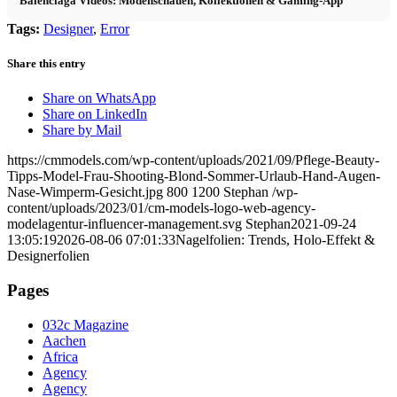
Balenciaga Videos: Modenschauen, Kollektionen & Gaming-App
Tags:
Designer
,
Error
Share this entry
Share on WhatsApp
Share on LinkedIn
Share by Mail
https://cmmodels.com/wp-content/uploads/2021/09/Pflege-Beauty-
Tipps-Model-Frau-Shooting-Blond-Sommer-Urlaub-Hand-Augen-
Nase-Wimperm-Gesicht.jpg
800
1200
Stephan
/wp-
content/uploads/2023/01/cm-models-logo-web-agency-
modelagentur-influencer-management.svg
Stephan
2021-09-24
13:05:19
2026-08-06 07:01:33
Nagelfolien: Trends, Holo-Effekt &
Designerfolien
Pages
032c Magazine
Aachen
Africa
Agency
Agency