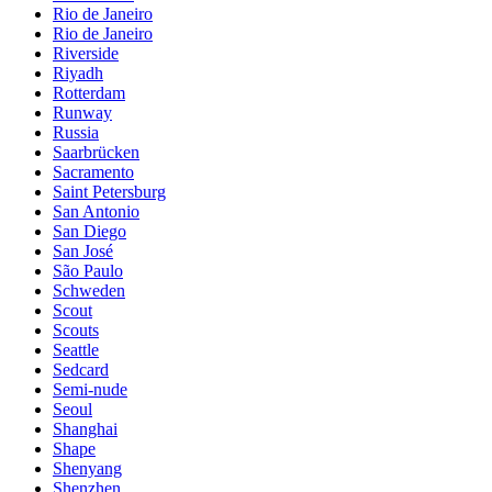
Rio de Janeiro
Rio de Janeiro
Riverside
Riyadh
Rotterdam
Runway
Russia
Saarbrücken
Sacramento
Saint Petersburg
San Antonio
San Diego
San José
São Paulo
Schweden
Scout
Scouts
Seattle
Sedcard
Semi-nude
Seoul
Shanghai
Shape
Shenyang
Shenzhen