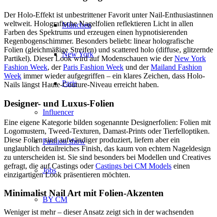
Der Holo-Effekt ist unbestrittener Favorit unter Nail-Enthusiastinnen
weltweit. Holografische Nagelfolien reflektieren Licht in allen
München
Farben des Spektrums und erzeugen einen hypnotisierenden
Regenbogenschimmer. Besonders beliebt: linear holografische
Folien (gleichmäßige Streifen) und scattered holo (diffuse, glitzernde
New York
Partikel). Dieser Look wird auf Modenschauen wie der
New York
Fashion Week
, der
Paris Fashion Week
und der
Mailand Fashion
Week
immer wieder aufgegriffen – ein klares Zeichen, dass Holo-
Paris
Nails längst Haute-Couture-Niveau erreicht haben.
Designer- und Luxus-Folien
Influencer
Eine eigene Kategorie bilden sogenannte Designerfolien: Folien mit
Logomustern, Tweed-Texturen, Damast-Prints oder Tierfelloptiken.
Diese Folien sind aufwändiger produziert, liefern aber ein
Fashion show
unglaublich detailreiches Finish, das kaum von echtem Nageldesign
zu unterscheiden ist. Sie sind besonders bei Modellen und Creatives
gefragt, die auf Castings oder
Castings bei CM Models
einen
Jobs
einzigartigen Look präsentieren möchten.
Minimalist Nail Art mit Folien-Akzenten
BY CM
Weniger ist mehr – dieser Ansatz zeigt sich in der wachsenden