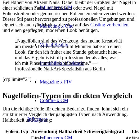
Beliebtheit von Akzent-Nails. Dabei bleibt der Großteil der Nägel in
Influencer x CM
einer schlichten Farbe, während ein oder zwei Nägel mit
Folienstreifen oder geometrischen Folienelementen verziert werden.
Dieser Stil passt hervorragend zu professionellen Umgebungen und
eignet sich auch für Models, die sich auf das
Casting vorbereiten
Marketing x One
und einen gepflegten, modernen Look benötigen.
„Nagelfolien sind das Werkzeug, das meine Kreativität
Virtual Reality
am meisten befreit hat. In fünf Minuten habe ich einen
Look, für den ich früher eine Stunde gebraucht hätte –
und das Ergebnis ist oft professioneller als alles, was
Immobilien x Lukinski
ich mit Pinsel und Lack hinbekomme.” —
Professionelle Nail-Art-Spezialistin aus Berlin
[crp limit="2"]
Magazine x FIV
Nagelfolien-Typen im direkten Vergleich
Couture x CM
Um die richtige Folie für deinen Bedarf zu finden, lohnt sich ein
strukturierter Vergleich der gängigsten Typen nach Anwendung,
Influencer
Haltbarkeit und Eignung:
Folien-Typ
Anwendung
Haltbarkeit
Schwierigkeitsgrad
Ide
Influencer x CM
Direkt
Anfäng