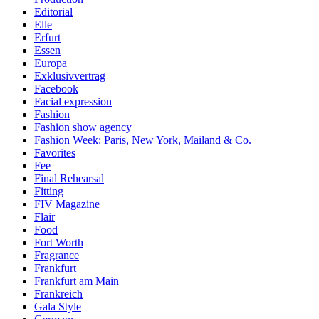
Editorial
Elle
Erfurt
Essen
Europa
Exklusivvertrag
Facebook
Facial expression
Fashion
Fashion show agency
Fashion Week: Paris, New York, Mailand & Co.
Favorites
Fee
Final Rehearsal
Fitting
FIV Magazine
Flair
Food
Fort Worth
Fragrance
Frankfurt
Frankfurt am Main
Frankreich
Gala Style