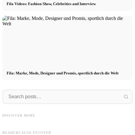
Fila Videos: Fashion Show, Celebrities and Interview
Fila: Marke, Mode, Designer und Promis, sportlich durch die Welt
Lanvin
Lanvin
Lanvin Videos: Fashion show,
campaigns, interviews and
Lanvin: fashion brand, designers,
B
DISCOVER MORE
documentary
collaborations and shows
c
READERS ALSO ENJOYED