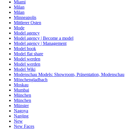
Miami
Milan
Milan
Minneapolis
Mittlerer Osten
Mode
Model agency
Model agency | Become a model
Model agency | Management
Model book
Model flat share
Model werden
Model werden
Model Wiki
Modenschau Models: Showroom, Präsentation, Modenschau
Mönchengladbach
Moskau
Mumbai
München
München
Münster
Nagoya
Nanjing
New
New Faces