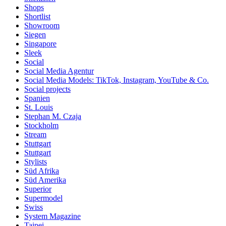
Shops
Shortlist
Showroom
Siegen
Singapore
Sleek
Social
Social Media Agentur
Social Media Models: TikTok, Instagram, YouTube & Co.
Social projects
Spanien
St. Louis
Stephan M. Czaja
Stockholm
Stream
Stuttgart
Stuttgart
Stylists
Süd Afrika
Süd Amerika
Superior
Supermodel
Swiss
System Magazine
Taipei