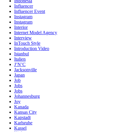
Indonesia
Influencer
Influencer Event
Instagram
Instagram
Interior
Internet Model Agency
Interview
InTouch Style
Introduction Video
Istanbul
Italien
J’N’C
Jacksonville
Japan
Job
Jobs
Jobs
Johannesburg
Joy
Kanada
Kansas City
Kapstadt
Karlsruhe
Kassel