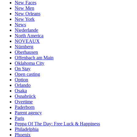
New Faces
New Men
New Orleans
New York
News
Niederlande
North America
NOVEAUX
Nürnberg
Oberhausen
Offenbach am Main
Oklahoma City
On Stay
Open casting
Option
Orlando
Osaka
Osnabrück
Overtime
Paderborn
Parent agency
Paris
Peppa Of The Day: Free Luck & Happiness
Philadelphia
Phoenix