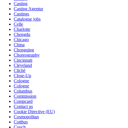
Casting
Casting Agentur
Castings
Catalogue jobs
Celle
Charlotte
Chengdu
Chicago
China
Chongqing
Choreography
Cincinnati
Cleveland
Cliché
Close-Up
Cologne
Cologne
Columbus
Commission
Compcard
Contact us
Cookie Directive (EU)
Cosmopolitan
Cottbus
Couch