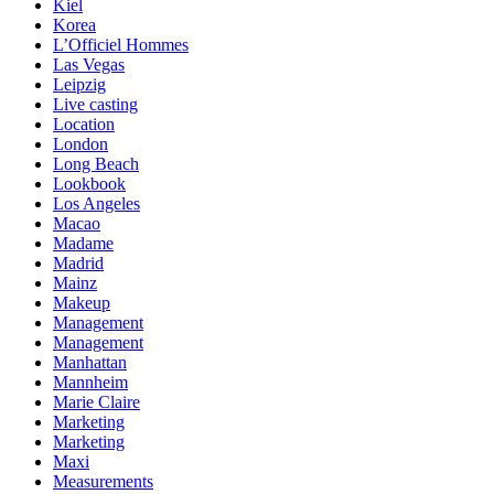
Kiel
Korea
L’Officiel Hommes
Las Vegas
Leipzig
Live casting
Location
London
Long Beach
Lookbook
Los Angeles
Macao
Madame
Madrid
Mainz
Makeup
Management
Management
Manhattan
Mannheim
Marie Claire
Marketing
Marketing
Maxi
Measurements