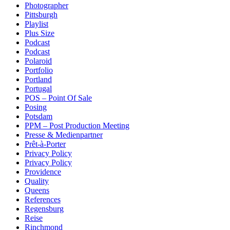
Photographer
Pittsburgh
Playlist
Plus Size
Podcast
Podcast
Polaroid
Portfolio
Portland
Portugal
POS – Point Of Sale
Posing
Potsdam
PPM – Post Production Meeting
Presse & Medienpartner
Prêt-à-Porter
Privacy Policy
Privacy Policy
Providence
Quality
Queens
References
Regensburg
Reise
Rinchmond