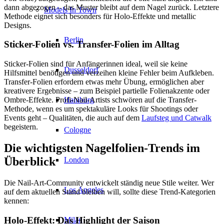
dann abgezogen – das Muster bleibt auf dem Nagel zurück. Letztere
Models In Town
Methode eignet sich besonders für Holo-Effekte und metallic
Designs.
Berlin
Sticker-Folien vs. Transfer-Folien im Alltag
Sticker-Folien sind für Anfängerinnen ideal, weil sie keine
Dusseldorf
Hilfsmittel benötigen und verzeihen kleine Fehler beim Aufkleben.
Transfer-Folien erfordern etwas mehr Übung, ermöglichen aber
kreativere Ergebnisse – zum Beispiel partielle Folienakzente oder
Hamburg
Ombre-Effekte. Profi-Nail-Artists schwören auf die Transfer-
Methode, wenn es um spektakuläre Looks für Shootings oder
Events geht – Qualitäten, die auch auf dem
Laufsteg und Catwalk
begeistern.
Cologne
Die wichtigsten Nagelfolien-Trends im
Überblick
London
Die Nail-Art-Community entwickelt ständig neue Stile weiter. Wer
Los Angeles
auf dem aktuellen Stand bleiben will, sollte diese Trend-Kategorien
kennen:
Holo-Effekt: Das Highlight der Saison
Milan