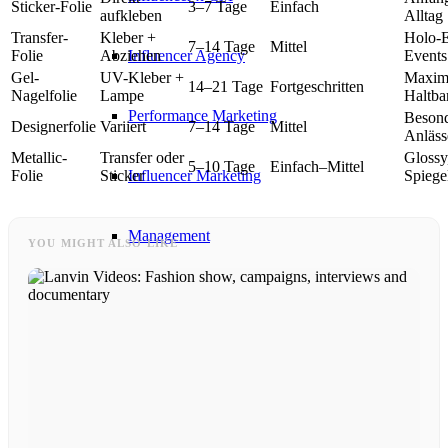
Sticker-Folie
3–7 Tage
Einfach
aufkleben
Alltag
Transfer-
Kleber +
Holo-E
7–14 Tage
Mittel
Influencer Agency
Folie
Abziehen
Events
Gel-
UV-Kleber +
Maxim
14–21 Tage
Fortgeschritten
Nagelfolie
Lampe
Haltba
Performance Marketing
Beson
Designerfolie
Variiert
7–14 Tage
Mittel
Anläss
Metallic-
Transfer oder
Glossy
5–10 Tage
Einfach–Mittel
Influencer Marketing
Folie
Sticker
Spiege
Management
YOU MIGHT ALSO LIKE
Apply
Become A Model
Become A Model 2026