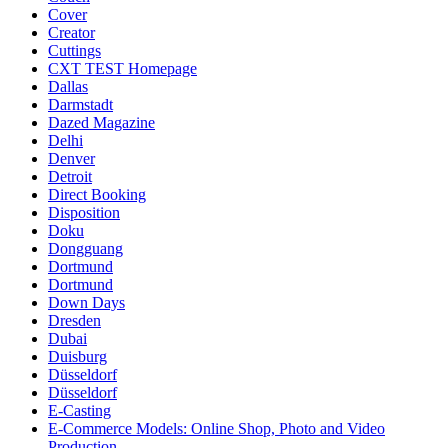
Cover
Creator
Cuttings
CXT TEST Homepage
Dallas
Darmstadt
Dazed Magazine
Delhi
Denver
Detroit
Direct Booking
Disposition
Doku
Dongguang
Dortmund
Dortmund
Down Days
Dresden
Dubai
Duisburg
Düsseldorf
Düsseldorf
E-Casting
E-Commerce Models: Online Shop, Photo and Video
Production