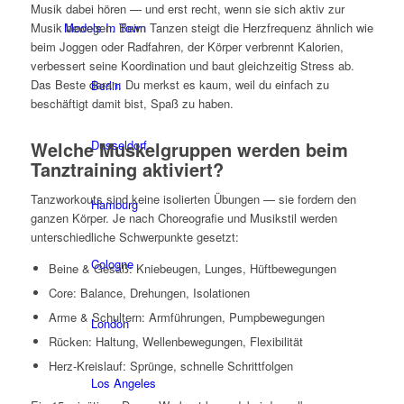
Musik dabei hören — und erst recht, wenn sie sich aktiv zur
Models In Town
Musik bewegen. Beim Tanzen steigt die Herzfrequenz ähnlich wie
beim Joggen oder Radfahren, der Körper verbrennt Kalorien,
verbessert seine Koordination und baut gleichzeitig Stress ab.
Das Beste daran: Du merkst es kaum, weil du einfach zu
Berlin
beschäftigt damit bist, Spaß zu haben.
Dusseldorf
Welche Muskelgruppen werden beim
Tanztraining aktiviert?
Tanzworkouts sind keine isolierten Übungen — sie fordern den
Hamburg
ganzen Körper. Je nach Choreografie und Musikstil werden
unterschiedliche Schwerpunkte gesetzt:
Cologne
Beine & Gesäß: Kniebeugen, Lunges, Hüftbewegungen
Core: Balance, Drehungen, Isolationen
Arme & Schultern: Armführungen, Pumpbewegungen
London
Rücken: Haltung, Wellenbewegungen, Flexibilität
Herz-Kreislauf: Sprünge, schnelle Schrittfolgen
Los Angeles