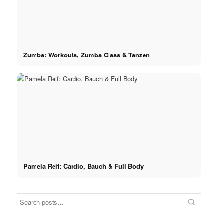
Zumba: Workouts, Zumba Class & Tanzen
Pamela Reif: Cardio, Bauch & Full Body
Home-Training
Sneaker
Buff