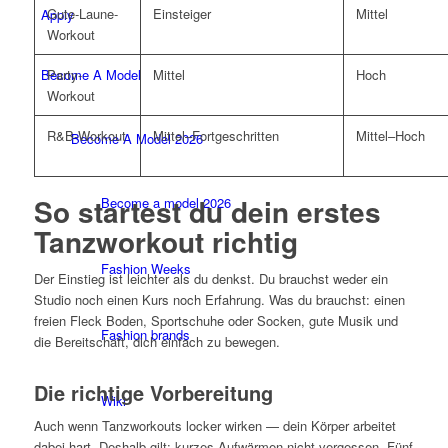
Gute-Laune-
Einsteiger
Mittel
Apply
Workout
Become A Model
Party-
Mittel
Hoch
Workout
R&B-Workout
Mittel–Fortgeschritten
Mittel–Hoch
Become A Model 2026
So startest du dein erstes
Become a model 2026
Tanzworkout richtig
Fashion Weeks
Der Einstieg ist leichter als du denkst. Du brauchst weder ein
Studio noch einen Kurs noch Erfahrung. Was du brauchst: einen
freien Fleck Boden, Sportschuhe oder Socken, gute Musik und
Fashion brands
die Bereitschaft, dich einfach zu bewegen.
Die richtige Vorbereitung
Wiki
Auch wenn Tanzworkouts locker wirken — dein Körper arbeitet
dabei hart. Deshalb gilt: kurzes Aufwärmen nicht vergessen. Fünf