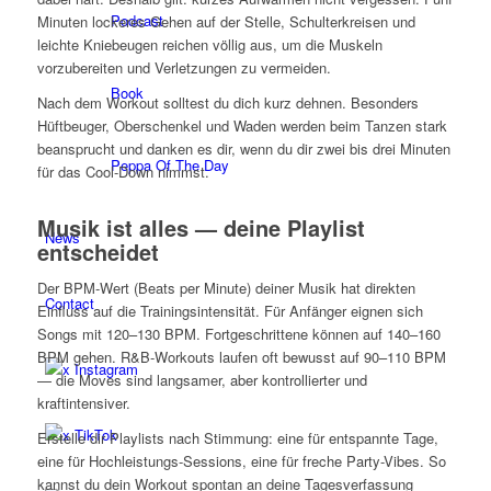
Podcast
Minuten lockeres Gehen auf der Stelle, Schulterkreisen und
leichte Kniebeugen reichen völlig aus, um die Muskeln
vorzubereiten und Verletzungen zu vermeiden.
Book
Nach dem Workout solltest du dich kurz dehnen. Besonders
Hüftbeuger, Oberschenkel und Waden werden beim Tanzen stark
beansprucht und danken es dir, wenn du dir zwei bis drei Minuten
Peppa Of The Day
für das Cool-Down nimmst.
Musik ist alles — deine Playlist
News
entscheidet
Der BPM-Wert (Beats per Minute) deiner Musik hat direkten
Contact
Einfluss auf die Trainingsintensität. Für Anfänger eignen sich
Songs mit 120–130 BPM. Fortgeschrittene können auf 140–160
BPM gehen. R&B-Workouts laufen oft bewusst auf 90–110 BPM
x Instagram
— die Moves sind langsamer, aber kontrollierter und
kraftintensiver.
x TikTok
Erstelle dir Playlists nach Stimmung: eine für entspannte Tage,
eine für Hochleistungs-Sessions, eine für freche Party-Vibes. So
kannst du dein Workout spontan an deine Tagesverfassung