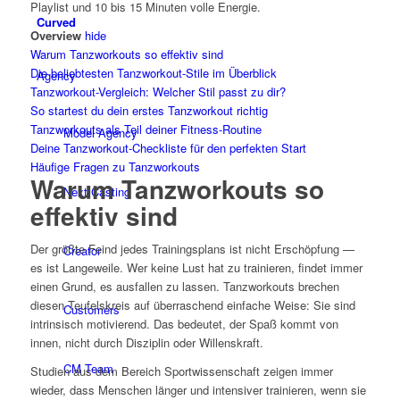
Playlist und 10 bis 15 Minuten volle Energie.
Curved
Overview
hide
Warum Tanzworkouts so effektiv sind
Die beliebtesten Tanzworkout-Stile im Überblick
Agency
Tanzworkout-Vergleich: Welcher Stil passt zu dir?
So startest du dein erstes Tanzworkout richtig
Tanzworkouts als Teil deiner Fitness-Routine
Model Agency
Deine Tanzworkout-Checkliste für den perfekten Start
Häufige Fragen zu Tanzworkouts
Warum Tanzworkouts so
Next Casting
effektiv sind
Der größte Feind jedes Trainingsplans ist nicht Erschöpfung —
Creator
es ist Langeweile. Wer keine Lust hat zu trainieren, findet immer
einen Grund, es ausfallen zu lassen. Tanzworkouts brechen
diesen Teufelskreis auf überraschend einfache Weise: Sie sind
Customers
intrinsisch motivierend. Das bedeutet, der Spaß kommt von
innen, nicht durch Disziplin oder Willenskraft.
CM Team
Studien aus dem Bereich Sportwissenschaft zeigen immer
wieder, dass Menschen länger und intensiver trainieren, wenn sie