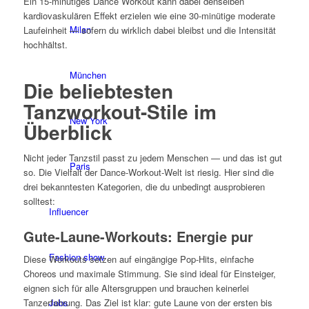
Ein 15-minütiges Dance Workout kann dabei denselben
kardiovaskulären Effekt erzielen wie eine 30-minütige moderate
Milan
Laufeinheit — sofern du wirklich dabei bleibst und die Intensität
hochhältst.
München
Die beliebtesten
Tanzworkout-Stile im
New York
Überblick
Nicht jeder Tanzstil passt zu jedem Menschen — und das ist gut
Paris
so. Die Vielfalt der Dance-Workout-Welt ist riesig. Hier sind die
drei bekanntesten Kategorien, die du unbedingt ausprobieren
solltest:
Influencer
Gute-Laune-Workouts: Energie pur
Fashion show
Diese Workouts setzen auf eingängige Pop-Hits, einfache
Choreos und maximale Stimmung. Sie sind ideal für Einsteiger,
eignen sich für alle Altersgruppen und brauchen keinerlei
Jobs
Tanzerfahrung. Das Ziel ist klar: gute Laune von der ersten bis