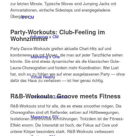
zur letzten Minute. Typische Moves sind Jumping Jacks mit
Armvariationen, einfache Sidesteps und energiegeladene
Übergänge.
BY CM
Party-Workouts: Club-Feeling im
Influencer x CM
Wohnzimmer
Party-Dance-Workouts greifen aktuelle Chart-Hits auf und
kombinieren sie mit Moves, die man auf jeder Tanzfläche sehen
Marketing x One
könnte. Sie sind etwas dynamischer als die klassischen Gute-
Laune-Choreografien und fordern mehr Koordination. Wer Lust
hat, sich so zu fühlen wie auf einer ausgelassenen Party — ohne
Virtual Reality
dafür das Haus zu verlassen — ist hier genau richtig.
R&B-Workouts: Groove meets Fitness
Immobilien x Lukinski
R&B-Workouts sind für alle, die es etwas smoother mögen. Die
Choreografien sind oft fließender, setzen auf Hüftbewegungen,
Magazine x FIV
Isolationen und stilvolle Armführungen. Trotzdem ist der Fitness-
Effekt enorm: Die Intensität ist hoch, der Fokus auf Core und
unterer Körper besonders stark. R&B-Workouts verbessern