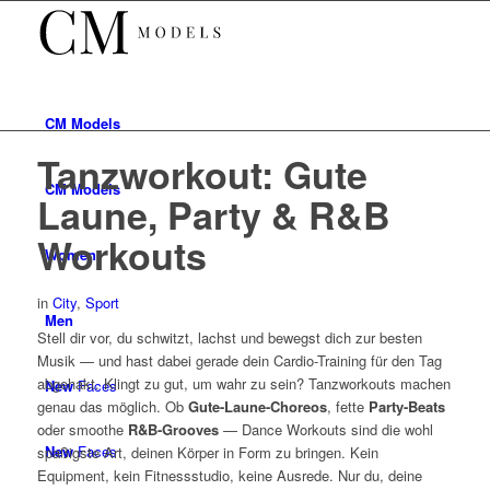
CM
Models
Tanzworkout: Gute
CM
Models
Laune, Party & R&B
Workouts
Women
in
City
,
Sport
Men
Stell dir vor, du schwitzt, lachst und bewegst dich zur besten
Musik — und hast dabei gerade dein Cardio-Training für den Tag
abgehakt. Klingt zu gut, um wahr zu sein? Tanzworkouts machen
New
Faces
genau das möglich. Ob
Gute-Laune-Choreos
, fette
Party-Beats
oder smoothe
R&B-Grooves
— Dance Workouts sind die wohl
New
Faces
spaßigste Art, deinen Körper in Form zu bringen. Kein
Equipment, kein Fitnessstudio, keine Ausrede. Nur du, deine