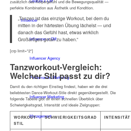
Couture x CM
zusätzlich das Körpergefühl und die Bewegungsqualität —
perfekte Kombination aus Ästhetik und Kondition.
„Tanzen ist das einzige Workout, bei dem du
Influencer
mitten in der härtesten Übung lächelst — und
danach das Gefühl hast, etwas wirklich
Influencer x CM
Großartiges getan zu haben.”
[crp limit="2"]
Influencer Agency
Tanzworkout-Vergleich:
Welcher Stil passt zu dir?
Performance Marketing
Damit du den richtigen Einstieg findest, haben wir die drei
beliebtesten Dance-Workout-Stile direkt gegenübergestellt. Die
Influencer Marketing
folgende Tabelle gibt dir einen schnellen Überblick über
Schwierigkeitsgrad, Intensität und ideale Zielgruppen:
Management
WORKOUT-
SCHWIERIGKEITSGRAD
INTENSITÄT
STIL