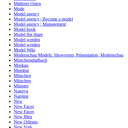
Mittlerer Osten
Mode
Model agency
Model agency | Become a model
Model agency | Management
Model book
Model flat share
Model werden
Model werden
Model Wiki
Modenschau Models: Showroom, Präsentation, Modenschau
Mönchengladbach
Moskau
Mumbai
München
München
Münster
Nagoya
Nanjing
New
New Faces
New Faces
New Men
New Orleans
New York