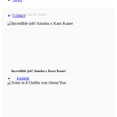
YOU MIGHT ALSO LIKE
Contact
x Instagram
x TikTok
x YouTube
Incredible job! Anusha x Karo Kauer