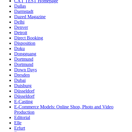
CXT TEST Homepage
Dallas
Darmstadt
Dazed Magazine
Delhi
Denver
Detroit
Direct Booking
Disposition
Doku
Dongguang
Dortmund
Dortmund
Down Days
Dresden
Dubai
Duisburg
Düsseldorf
Düsseldorf
E-Casting
E-Commerce Models: Online Shop, Photo and Video
Production
Editorial
Elle
Erfurt