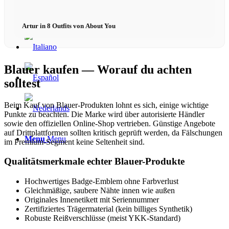
Artur in 8 Outfits von About You
Blauer kaufen — Worauf du achten
solltest
Beim Kauf von Blauer-Produkten lohnt es sich, einige wichtige
Punkte zu beachten. Die Marke wird über autorisierte Händler
sowie den offiziellen Online-Shop vertrieben. Günstige Angebote
auf Drittplattformen sollten kritisch geprüft werden, da Fälschungen
Menu
Menu
im Premium-Segment keine Seltenheit sind.
Qualitätsmerkmale echter Blauer-Produkte
Hochwertiges Badge-Emblem ohne Farbverlust
Gleichmäßige, saubere Nähte innen wie außen
Originales Innenetikett mit Seriennummer
Zertifiziertes Trägermaterial (kein billiges Synthetik)
Robuste Reißverschlüsse (meist YKK-Standard)