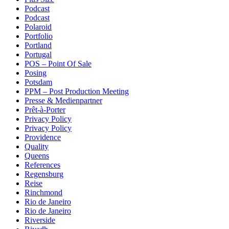
Podcast
Podcast
Polaroid
Portfolio
Portland
Portugal
POS – Point Of Sale
Posing
Potsdam
PPM – Post Production Meeting
Presse & Medienpartner
Prêt-à-Porter
Privacy Policy
Privacy Policy
Providence
Quality
Queens
References
Regensburg
Reise
Rinchmond
Rio de Janeiro
Rio de Janeiro
Riverside