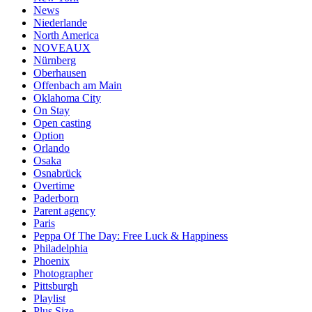
News
Niederlande
North America
NOVEAUX
Nürnberg
Oberhausen
Offenbach am Main
Oklahoma City
On Stay
Open casting
Option
Orlando
Osaka
Osnabrück
Overtime
Paderborn
Parent agency
Paris
Peppa Of The Day: Free Luck & Happiness
Philadelphia
Phoenix
Photographer
Pittsburgh
Playlist
Plus Size