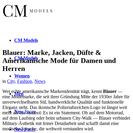
CM
Models
Blauer: Marke, Jacken, Düfte &
CM
Models
Amerikanische Mode für Damen und
Herren
Women
in
City
,
Fashion
,
News
Wer echte amerikanische Markenidentität trägt, kennt
Blauer
—
Men
eine Modemarke, die seit ihrer Gründung Mitte der 1930er Jahre für
unverwechselbaren Stil, handwerkliche Qualität und funktionelle
Eleganz steht. Das ikonische Polizeiabzeichen-Logo ist längst weit
New
Faces
mehr als ein Symbol: Es ist ein Statement. Ob auf dem Motorrad,
auf dem Laufsteg oder beim urbanen City-Walk — Blauer verbindet
Military-Ästhetik mit feiner Detailarbeit und schafft damit eine
modische Sprache, die weltweit verstanden wird.
New
Faces