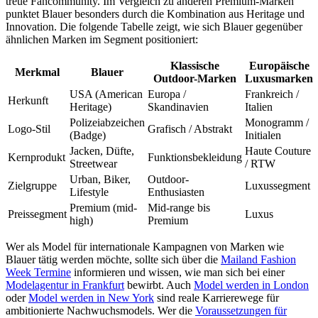
treue Fancommunity. Im Vergleich zu anderen Premium-Marken
punktet Blauer besonders durch die Kombination aus Heritage und
Innovation. Die folgende Tabelle zeigt, wie sich Blauer gegenüber
ähnlichen Marken im Segment positioniert:
Klassische
Europäische
Merkmal
Blauer
Outdoor-Marken
Luxusmarken
USA (American
Europa /
Frankreich /
Herkunft
Heritage)
Skandinavien
Italien
Polizeiabzeichen
Monogramm /
Logo-Stil
Grafisch / Abstrakt
(Badge)
Initialen
Jacken, Düfte,
Haute Couture
Kernprodukt
Funktionsbekleidung
Streetwear
/ RTW
Urban, Biker,
Outdoor-
Zielgruppe
Luxussegment
Lifestyle
Enthusiasten
Premium (mid-
Mid-range bis
Preissegment
Luxus
high)
Premium
Wer als Model für internationale Kampagnen von Marken wie
Blauer tätig werden möchte, sollte sich über die
Mailand Fashion
Week Termine
informieren und wissen, wie man sich bei einer
Modelagentur in Frankfurt
bewirbt. Auch
Model werden in London
oder
Model werden in New York
sind reale Karrierewege für
ambitionierte Nachwuchsmodels. Wer die
Voraussetzungen für