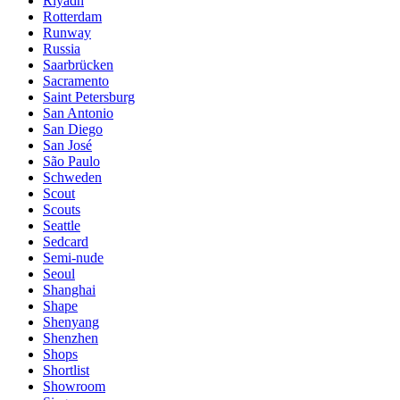
Riyadh
Rotterdam
Runway
Russia
Saarbrücken
Sacramento
Saint Petersburg
San Antonio
San Diego
San José
São Paulo
Schweden
Scout
Scouts
Seattle
Sedcard
Semi-nude
Seoul
Shanghai
Shape
Shenyang
Shenzhen
Shops
Shortlist
Showroom