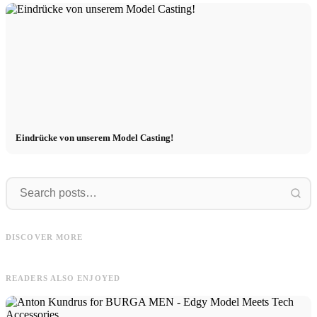
Eindrücke von unserem Model Casting!
Incredible
Artur
DISCOVER MORE
Incredible job! Anusha x Karo Kauer
Artur in 8 Outfits von About You
READERS ALSO ENJOYED