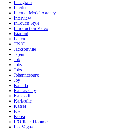
Instagram
Interior
Internet Model Agency
Interview
InTouch Style
Introduction Video
Istanbul
Italien
J’N’C
Jacksonville
Japan
Job
Jobs
Jobs
Johannesburg
Joy
Kanada
Kansas City
Kapstadt
Karlsruhe
Kassel
Kiel
Korea
L’Officiel Hommes
Las Vegas