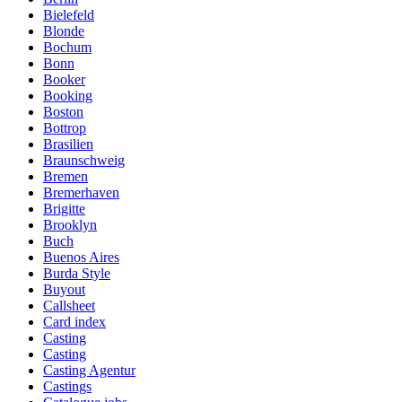
Bielefeld
Blonde
Bochum
Bonn
Booker
Booking
Boston
Bottrop
Brasilien
Braunschweig
Bremen
Bremerhaven
Brigitte
Brooklyn
Buch
Buenos Aires
Burda Style
Buyout
Callsheet
Card index
Casting
Casting
Casting Agentur
Castings