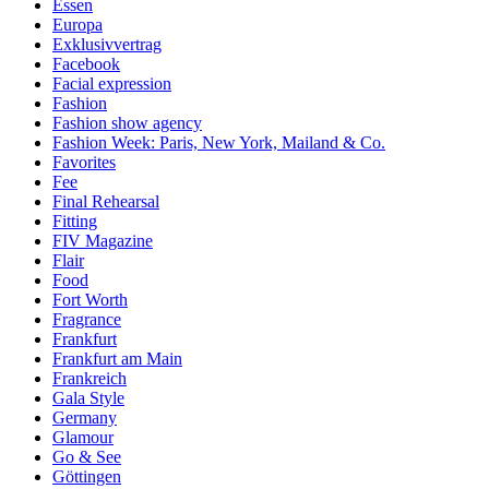
Essen
Europa
Exklusivvertrag
Facebook
Facial expression
Fashion
Fashion show agency
Fashion Week: Paris, New York, Mailand & Co.
Favorites
Fee
Final Rehearsal
Fitting
FIV Magazine
Flair
Food
Fort Worth
Fragrance
Frankfurt
Frankfurt am Main
Frankreich
Gala Style
Germany
Glamour
Go & See
Göttingen