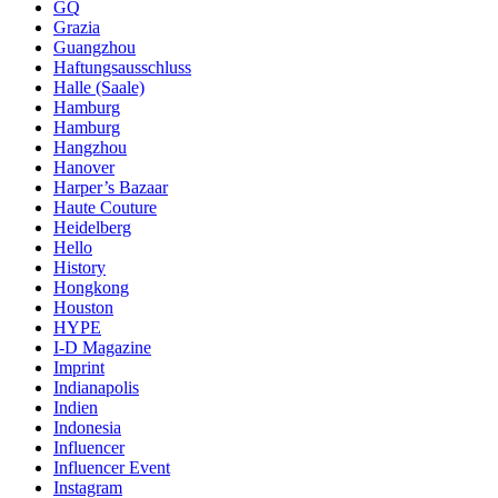
GQ
Grazia
Guangzhou
Haftungsausschluss
Halle (Saale)
Hamburg
Hamburg
Hangzhou
Hanover
Harper’s Bazaar
Haute Couture
Heidelberg
Hello
History
Hongkong
Houston
HYPE
I-D Magazine
Imprint
Indianapolis
Indien
Indonesia
Influencer
Influencer Event
Instagram