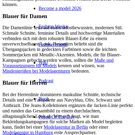
können.
Become a model 2026
Blauer für Damen
Fashion Weeks
Die Damenlinie setzt auf einen selbstbewussten, modernen Stil.
Schmale Schnitte, feminine Details und hochwertige Materialien
verbinden sich mit dem robusten Blauer-Erbe zu einem
unverwechselbaren Look. Besonders beliebt sind die
Fashion brands
Übergangsjacken in gedeckten Farbtönen sowie die leichten
Sommerjacken mit Metallic-Akzenten. Models, die für Blauer-
Kampagnen gebucht werden wollen, sollten die
Maße und
Wiki
Voraussetzungen für Models
kennen und wissen, was
Mindestgrößen bei Modelagenturen
bedeuten.
Podcast
Blauer für Herren
Bei der Herrenlinie dominieren maskuline Schnitte, technische
Book
Details und eine Farbpalette aus Navyblau, Oliv, Schwarz und
Anthrazit. Die Jeans-Kollektionen ergänzen die Jacken-Linie perfekt
und runden das Gesamtbild zu einem durchdachten,
alltagstauglichen Look ab. Wer sich fragt, wie man
Peppa Of The Day
Bekleidungskampagnen für solche Marken als Model begleiten
kann, findet bei einer
Modelagentur in Berlin
oder einer
Modelagentur in Hamburg
erste Ansprechpartner.
News