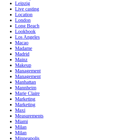
Leipzig
Live casting
Location
London
Long Beach
Lookbook
Los Angeles
Macao
Madame
Madrid
Mainz
Makeup
Management
Management
Manhattan
Mannheim
Marie Claire
Marketing
Marketing
Maxi
Measurements
Miami
Milan
Milan
Minneapolis