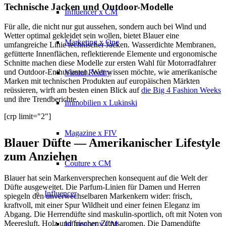
Technische Jacken und Outdoor-Modelle
Influencer x CM
Für alle, die nicht nur gut aussehen, sondern auch bei Wind und
Wetter optimal gekleidet sein wollen, bietet Blauer eine
Marketing x One
umfangreiche Linie technischer Jacken. Wasserdichte Membranen,
gefütterte Innenflächen, reflektierende Elemente und ergonomische
Schnitte machen diese Modelle zur ersten Wahl für Motorradfahrer
und Outdoor-Enthusiasten. Wer wissen möchte, wie amerikanische
Virtual Reality
Marken mit technischen Produkten auf europäischen Märkten
reüssieren, wirft am besten einen Blick auf
die Big 4 Fashion Weeks
und ihre Trendberichte.
Immobilien x Lukinski
[crp limit="2"]
Magazine x FIV
Blauer Düfte — Amerikanischer Lifestyle
zum Anziehen
Couture x CM
Blauer hat sein Markenversprechen konsequent auf die Welt der
Düfte ausgeweitet. Die Parfum-Linien für Damen und Herren
Influencer
spiegeln den unverwechselbaren Markenkern wider: frisch,
kraftvoll, mit einer Spur Wildheit und einer feinen Eleganz im
Abgang. Die Herrendüfte sind maskulin-sportlich, oft mit Noten von
Meeresluft, Holz und frischen Zitrusaromen. Die Damendüfte
Influencer x CM