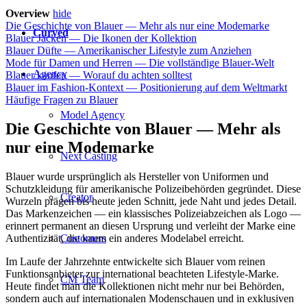
Overview
hide
Die Geschichte von Blauer — Mehr als nur eine Modemarke
Curved
Blauer Jacken — Die Ikonen der Kollektion
Blauer Düfte — Amerikanischer Lifestyle zum Anziehen
Mode für Damen und Herren — Die vollständige Blauer-Welt
Agency
Blauer kaufen — Worauf du achten solltest
Blauer im Fashion-Kontext — Positionierung auf dem Weltmarkt
Häufige Fragen zu Blauer
Model Agency
Die Geschichte von Blauer — Mehr als
nur eine Modemarke
Next Casting
Blauer wurde ursprünglich als Hersteller von Uniformen und
Schutzkleidung für amerikanische Polizeibehörden gegründet. Diese
Creator
Wurzeln prägen bis heute jeden Schnitt, jede Naht und jedes Detail.
Das Markenzeichen — ein klassisches Polizeiabzeichen als Logo —
erinnert permanent an diesen Ursprung und verleiht der Marke eine
Authentizität, die kaum ein anderes Modelabel erreicht.
Customers
Im Laufe der Jahrzehnte entwickelte sich Blauer vom reinen
Funktionsanbieter zur international beachteten Lifestyle-Marke.
CM Team
Heute findet man die Kollektionen nicht mehr nur bei Behörden,
sondern auch auf internationalen Modenschauen und in exklusiven