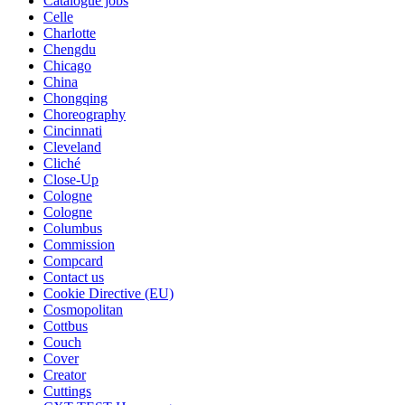
Catalogue jobs
Celle
Charlotte
Chengdu
Chicago
China
Chongqing
Choreography
Cincinnati
Cleveland
Cliché
Close-Up
Cologne
Cologne
Columbus
Commission
Compcard
Contact us
Cookie Directive (EU)
Cosmopolitan
Cottbus
Couch
Cover
Creator
Cuttings