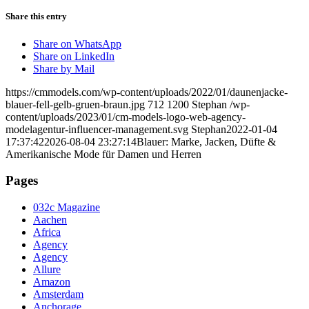
Share this entry
Share on WhatsApp
Share on LinkedIn
Share by Mail
https://cmmodels.com/wp-content/uploads/2022/01/daunenjacke-
blauer-fell-gelb-gruen-braun.jpg
712
1200
Stephan
/wp-
content/uploads/2023/01/cm-models-logo-web-agency-
modelagentur-influencer-management.svg
Stephan
2022-01-04
17:37:42
2026-08-04 23:27:14
Blauer: Marke, Jacken, Düfte &
Amerikanische Mode für Damen und Herren
Pages
032c Magazine
Aachen
Africa
Agency
Agency
Allure
Amazon
Amsterdam
Anchorage