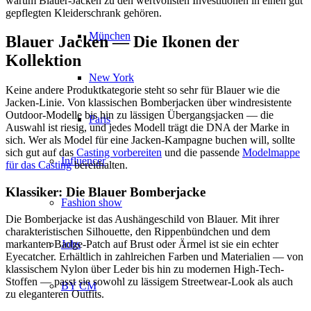
warum Blauer-Jacken zu den wertvollsten Investitionen in einen gut
gepflegten Kleiderschrank gehören.
München
Blauer Jacken — Die Ikonen der
Kollektion
New York
Keine andere Produktkategorie steht so sehr für Blauer wie die
Jacken-Linie. Von klassischen Bomberjacken über windresistente
Outdoor-Modelle bis hin zu lässigen Übergangsjacken — die
Paris
Auswahl ist riesig, und jedes Modell trägt die DNA der Marke in
sich. Wer als Model für eine Jacken-Kampagne buchen will, sollte
sich gut auf das
Casting vorbereiten
und die passende
Modelmappe
Influencer
für das Casting
bereithalten.
Klassiker: Die Blauer Bomberjacke
Fashion show
Die Bomberjacke ist das Aushängeschild von Blauer. Mit ihrer
charakteristischen Silhouette, den Rippenbündchen und dem
Jobs
markanten Badge-Patch auf Brust oder Ärmel ist sie ein echter
Eyecatcher. Erhältlich in zahlreichen Farben und Materialien — von
klassischem Nylon über Leder bis hin zu modernen High-Tech-
Stoffen — passt sie sowohl zu lässigem Streetwear-Look als auch
BY CM
zu eleganteren Outfits.