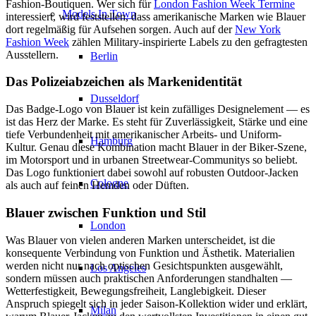
Fashion-Boutiquen. Wer sich für
London Fashion Week Termine
Models In Town
interessiert, wird feststellen, dass amerikanische Marken wie Blauer
dort regelmäßig für Aufsehen sorgen. Auch auf der
New York
Fashion Week
zählen Military-inspirierte Labels zu den gefragtesten
Ausstellern.
Berlin
Das Polizeiabzeichen als Markenidentität
Dusseldorf
Das Badge-Logo von Blauer ist kein zufälliges Designelement — es
ist das Herz der Marke. Es steht für Zuverlässigkeit, Stärke und eine
tiefe Verbundenheit mit amerikanischer Arbeits- und Uniform-
Hamburg
Kultur. Genau diese Kombination macht Blauer in der Biker-Szene,
im Motorsport und in urbanen Streetwear-Communitys so beliebt.
Das Logo funktioniert dabei sowohl auf robusten Outdoor-Jacken
Cologne
als auch auf feinen Hemden oder Düften.
Blauer zwischen Funktion und Stil
London
Was Blauer von vielen anderen Marken unterscheidet, ist die
konsequente Verbindung von Funktion und Ästhetik. Materialien
werden nicht nur nach optischen Gesichtspunkten ausgewählt,
Los Angeles
sondern müssen auch praktischen Anforderungen standhalten —
Wetterfestigkeit, Bewegungsfreiheit, Langlebigkeit. Dieser
Anspruch spiegelt sich in jeder Saison-Kollektion wider und erklärt,
Milan