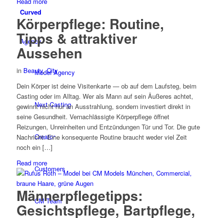
Read more
Curved
Körperpflege: Routine,
Tipps & attraktiver
Agency
Aussehen
in
Beauty
,
City
Model Agency
Dein Körper ist deine Visitenkarte — ob auf dem Laufsteg, beim
Casting oder im Alltag. Wer als Mann auf sein Äußeres achtet,
Next Casting
gewinnt nicht nur an Ausstrahlung, sondern investiert direkt in
seine Gesundheit. Vernachlässigte Körperpflege öffnet
Reizungen, Unreinheiten und Entzündungen Tür und Tor. Die gute
Creator
Nachricht: Eine konsequente Routine braucht weder viel Zeit
noch ein […]
Read more
Customers
Männerpflegetipps:
CM Team
Gesichtspflege, Bartpflege,