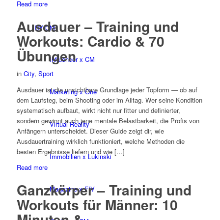
Read more
Ausdauer – Training und
BY CM
Workouts: Cardio & 70
Übungen
Influencer x CM
in
City
,
Sport
Ausdauer ist die unsichtbare Grundlage jeder Topform — ob auf
Marketing x One
dem Laufsteg, beim Shooting oder im Alltag. Wer seine Kondition
systematisch aufbaut, wirkt nicht nur fitter und definierter,
sondern gewinnt auch jene mentale Belastbarkeit, die Profis von
Virtual Reality
Anfängern unterscheidet. Dieser Guide zeigt dir, wie
Ausdauertraining wirklich funktioniert, welche Methoden die
besten Ergebnisse liefern und wie […]
Immobilien x Lukinski
Read more
Ganzkörper – Training und
Magazine x FIV
Workouts für Männer: 10
Minuten &