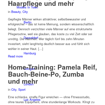
Haarpflege und mehr
Models In Town
in
Beauty
,
City
Gepflegte Männer wirken attraktiver, selbstbewusster und
Berlin
erfolgreicher – das ist keine Meinung, sondern wissenschaftlich
belegt. Dennoch verzichten viele Männer auf eine strukturierte
Pflegeroutine, weil sie glauben, das koste zu viel Zeit oder sei
Dusseldorf
unnötig. Die Wahrheit: Wer täglich fünf bis zehn Minuten
investiert, sieht langfristig deutlich besser aus und fühlt sich
wohler in seiner Haut. […]
Hamburg
Read more
Home-Training: Pamela Reif,
Cologne
Bauch-Beine-Po, Zumba
und mehr
London
in
City
,
Sport
Eine schlanke, straffe Figur erreichen — ohne Fitnessstudio,
Los Angeles
ohne teures Equipment, ohne stundenlange Workouts. Klingt zu