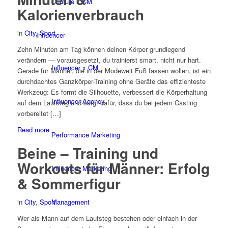
Couture x CM
Kalorienverbrauch
in
City
,
Sport
Influencer
Zehn Minuten am Tag können deinen Körper grundlegend
verändern — vorausgesetzt, du trainierst smart, nicht nur hart.
Influencer x CM
Gerade für Männer, die in der Modewelt Fuß fassen wollen, ist ein
durchdachtes Ganzkörper-Training ohne Geräte das effizienteste
Werkzeug: Es formt die Silhouette, verbessert die Körperhaltung
Influencer Agency
auf dem Laufsteg und sorgt dafür, dass du bei jedem Casting
vorbereitet […]
Read more
Performance Marketing
Beine – Training und
Workouts für Männer: Erfolg
Influencer Marketing
& Sommerfigur
in
City
,
Sport
Management
Wer als Mann auf dem Laufsteg bestehen oder einfach in der