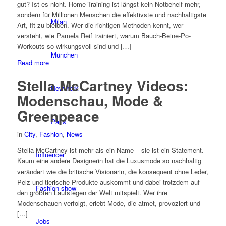
gut? Ist es nicht. Home-Training ist längst kein Notbehelf mehr,
sondern für Millionen Menschen die effektivste und nachhaltigste
Milan
Art, fit zu bleiben. Wer die richtigen Methoden kennt, wer
versteht, wie Pamela Reif trainiert, warum Bauch-Beine-Po-
Workouts so wirkungsvoll sind und […]
München
Read more
Stella McCartney Videos:
New York
Modenschau, Mode &
Greenpeace
Paris
in
City
,
Fashion
,
News
Stella McCartney ist mehr als ein Name – sie ist ein Statement.
Influencer
Kaum eine andere Designerin hat die Luxusmode so nachhaltig
verändert wie die britische Visionärin, die konsequent ohne Leder,
Pelz und tierische Produkte auskommt und dabei trotzdem auf
Fashion show
den größten Laufstegen der Welt mitspielt. Wer ihre
Modenschauen verfolgt, erlebt Mode, die atmet, provoziert und
[…]
Jobs