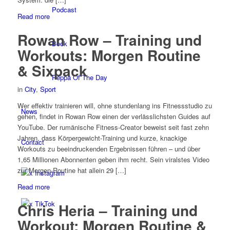
Podcast
Read more
Rowan Row – Training und
Book
Workouts: Morgen Routine
& Sixpack
Peppa Of The Day
in
City
,
Sport
Wer effektiv trainieren will, ohne stundenlang ins Fitnessstudio zu
News
gehen, findet in Rowan Row einen der verlässlichsten Guides auf
YouTube. Der rumänische Fitness-Creator beweist seit fast zehn
Jahren, dass Körpergewicht-Training und kurze, knackige
Contact
Workouts zu beeindruckenden Ergebnissen führen – und über
1,65 Millionen Abonnenten geben ihm recht. Sein viralstes Video
zur Morgen-Routine hat allein 29 […]
x Instagram
Read more
x TikTok
Chris Heria – Training und
Workout: Morgen Routine &