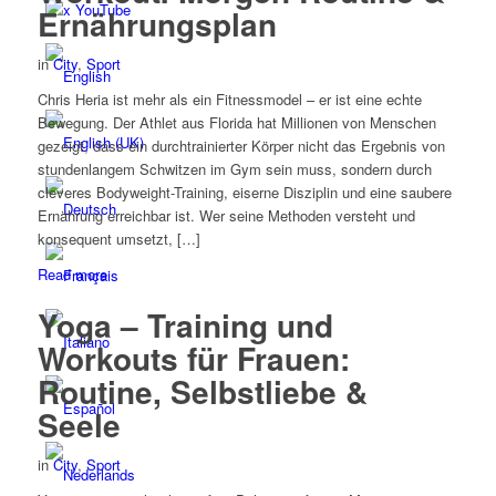
x YouTube
Ernährungsplan
in
City
,
Sport
Chris Heria ist mehr als ein Fitnessmodel – er ist eine echte
Bewegung. Der Athlet aus Florida hat Millionen von Menschen
gezeigt, dass ein durchtrainierter Körper nicht das Ergebnis von
stundenlangem Schwitzen im Gym sein muss, sondern durch
cleveres Bodyweight-Training, eiserne Disziplin und eine saubere
Ernährung erreichbar ist. Wer seine Methoden versteht und
konsequent umsetzt, […]
Read more
Yoga – Training und
Workouts für Frauen:
Routine, Selbstliebe &
Seele
in
City
,
Sport