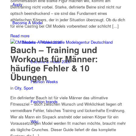
Sommersaison eine starke Figur machen will, kommt am
Apply
Beintraining nicht vorbei. Starke, definierte Beine sind nicht nur
optisch beeindruckend – sie sind das Fundament eines
athletischen Körpers, der in jeder Situation überzeugt. Ob du dich
Become A Model
für eine Casting bei CM Models vorbereitest oder schlicht […]
Read more
Become A Model 2026
Bauch – Training und
Workouts für Männer:
Become a model 2026
häufige Fehler & 10
Übungen
Fashion Weeks
in
City
,
Sport
Ein definierter Bauch ist für viele Männer das ultimative
Fashion brands
Fitnessziel – doch zwischen Wunsch und Wirklichkeit liegen oft
vermeidbare Fehler, falsches Training und lückenhafte Ernährung.
Wer als Mann ein Sixpack anstrebt oder seinen Körper für ein
Wiki
Voraussetzungen Model werden fit machen möchte, braucht mehr
als tägliche Crunches. Dieser Guide liefert dir das komplette
System: die […]