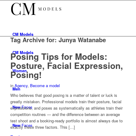
CM
Models
Tag Archive for:
Junya Watanabe
CM
Models
Posing Tips for Models:
Posture, Facial Expression,
Women
Posing!
in
Agency
,
Become a model
Men
Who believes that good posing is a matter of talent or luck is
greatly mistaken. Professional models train their posture, facial
New
Faces
expressions, and poses as systematically as athletes train their
competition routines — and the difference between an average
test shoot and a booking-ready portfolio is almost always due to
New
Faces
exactly these three factors. This […]