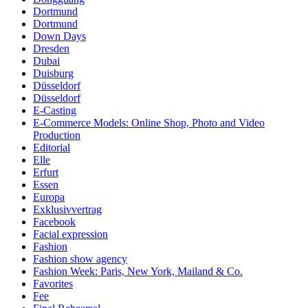
Dortmund
Dortmund
Down Days
Dresden
Dubai
Duisburg
Düsseldorf
Düsseldorf
E-Casting
E-Commerce Models: Online Shop, Photo and Video
Production
Editorial
Elle
Erfurt
Essen
Europa
Exklusivvertrag
Facebook
Facial expression
Fashion
Fashion show agency
Fashion Week: Paris, New York, Mailand & Co.
Favorites
Fee