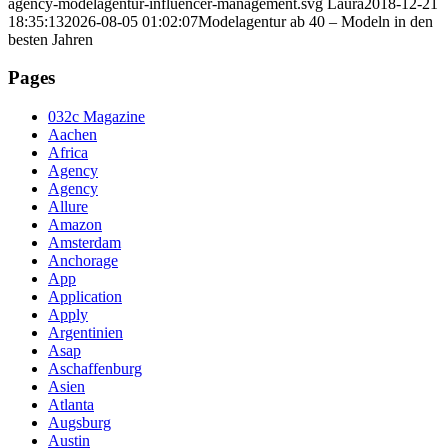
agency-modelagentur-influencer-management.svg
Laura
2018-12-21
18:35:13
2026-08-05 01:02:07
Modelagentur ab 40 – Modeln in den
besten Jahren
Pages
032c Magazine
Aachen
Africa
Agency
Agency
Allure
Amazon
Amsterdam
Anchorage
App
Application
Apply
Argentinien
Asap
Aschaffenburg
Asien
Atlanta
Augsburg
Austin