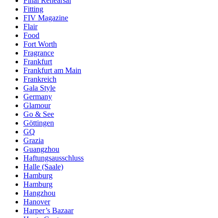
Final Rehearsal
Fitting
FIV Magazine
Flair
Food
Fort Worth
Fragrance
Frankfurt
Frankfurt am Main
Frankreich
Gala Style
Germany
Glamour
Go & See
Göttingen
GQ
Grazia
Guangzhou
Haftungsausschluss
Halle (Saale)
Hamburg
Hamburg
Hangzhou
Hanover
Harper’s Bazaar