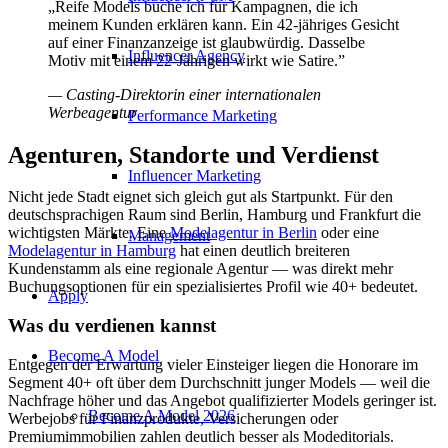
„Reife Models buche ich für Kampagnen, die ich
meinem Kunden erklären kann. Ein 42-jähriges Gesicht
auf einer Finanzanzeige ist glaubwürdig. Dasselbe
Influencer Agency
Motiv mit einem 22-Jährigen wirkt wie Satire.”
— Casting-Direktorin einer internationalen
Werbeagentur
Performance Marketing
Agenturen, Standorte und Verdienst
Influencer Marketing
Nicht jede Stadt eignet sich gleich gut als Startpunkt. Für den
deutschsprachigen Raum sind Berlin, Hamburg und Frankfurt die
wichtigsten Märkte. Eine
Modelagentur in Berlin
oder eine
Management
Modelagentur in Hamburg
hat einen deutlich breiteren
Kundenstamm als eine regionale Agentur — was direkt mehr
Buchungsoptionen für ein spezialisiertes Profil wie 40+ bedeutet.
Apply
Was du verdienen kannst
Become A Model
Entgegen der Erwartung vieler Einsteiger liegen die Honorare im
Segment 40+ oft über dem Durchschnitt junger Models — weil die
Nachfrage höher und das Angebot qualifizierter Models geringer ist.
Become A Model 2026
Werbejobs für Finanzprodukte, Versicherungen oder
Premiumimmobilien zahlen deutlich besser als Modeditorials.