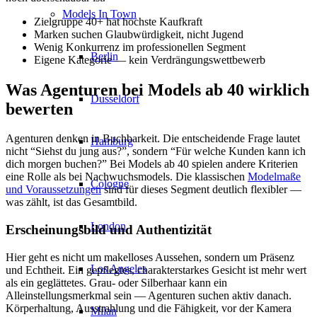
Models In Town
Zielgruppe 40+ hat höchste Kaufkraft
Marken suchen Glaubwürdigkeit, nicht Jugend
Wenig Konkurrenz im professionellen Segment
Berlin
Eigene Kategorie — kein Verdrängungswettbewerb
Was Agenturen bei Models ab 40 wirklich
Dusseldorf
bewerten
Agenturen denken in Buchbarkeit. Die entscheidende Frage lautet
Hamburg
nicht “Siehst du jung aus?”, sondern “Für welche Kunden kann ich
dich morgen buchen?” Bei Models ab 40 spielen andere Kriterien
eine Rolle als bei Nachwuchsmodels. Die klassischen
Modelmaße
Cologne
und Voraussetzungen
sind für dieses Segment deutlich flexibler —
was zählt, ist das Gesamtbild.
London
Erscheinungsbild und Authentizität
Hier geht es nicht um makelloses Aussehen, sondern um Präsenz
Los Angeles
und Echtheit. Ein gepflegtes, charakterstarkes Gesicht ist mehr wert
als ein geglättetes. Grau- oder Silberhaar kann ein
Alleinstellungsmerkmal sein — Agenturen suchen aktiv danach.
Körperhaltung, Ausstrahlung und die Fähigkeit, vor der Kamera
Milan