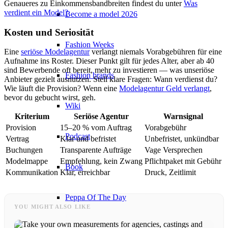
Genaueres zu Einkommensbandbreiten findest du unter
Was
verdient ein Model?
Become a model 2026
Kosten und Seriosität
Fashion Weeks
Eine
seriöse Modelagentur
verlangt niemals Vorabgebühren für eine
Aufnahme ins Roster. Dieser Punkt gilt für jedes Alter, aber ab 40
sind Bewerbende oft bereit, mehr zu investieren — was unseriöse
Fashion brands
Anbieter gezielt ausnutzen. Stell klare Fragen: Wann verdienst du?
Wie läuft die Provision? Wenn eine
Modelagentur Geld verlangt
,
bevor du gebucht wirst, geh.
Wiki
Kriterium
Seriöse Agentur
Warnsignal
Provision
15–20 % vom Auftrag
Vorabgebühr
Podcast
Vertrag
Klar und befristet
Unbefristet, unkündbar
Buchungen
Transparente Aufträge
Vage Versprechen
Modelmappe
Empfehlung, kein Zwang
Pflichtpaket mit Gebühr
Book
Kommunikation
Klar, erreichbar
Druck, Zeitlimit
Peppa Of The Day
YOU MIGHT ALSO LIKE
News