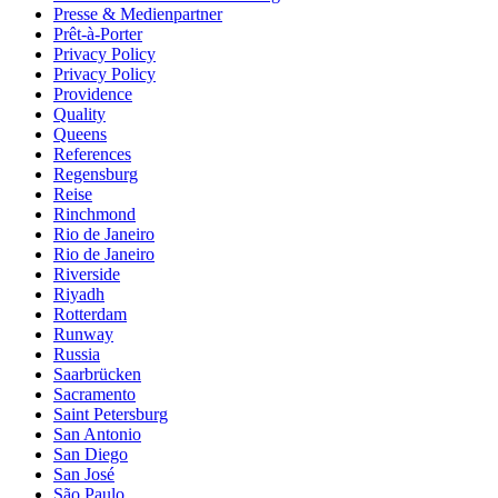
Presse & Medienpartner
Prêt-à-Porter
Privacy Policy
Privacy Policy
Providence
Quality
Queens
References
Regensburg
Reise
Rinchmond
Rio de Janeiro
Rio de Janeiro
Riverside
Riyadh
Rotterdam
Runway
Russia
Saarbrücken
Sacramento
Saint Petersburg
San Antonio
San Diego
San José
São Paulo