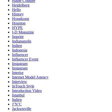
Haute Couture
Heidelberg
Hello
History
Hongkong
Houston
HYPE
I-D Magazine
Imprint
Indianapolis
Indien
Indonesia
Influencer
Influencer Event
Instagram
Instagram
Interior
Internet Model Agency
Interview
InTouch Style
Introduction Video
Istanbul
Italien
J’N’C
Jacksonville