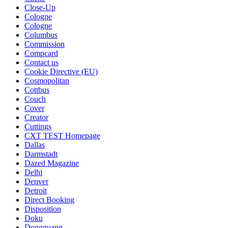
Close-Up
Cologne
Cologne
Columbus
Commission
Compcard
Contact us
Cookie Directive (EU)
Cosmopolitan
Cottbus
Couch
Cover
Creator
Cuttings
CXT TEST Homepage
Dallas
Darmstadt
Dazed Magazine
Delhi
Denver
Detroit
Direct Booking
Disposition
Doku
Dongguang