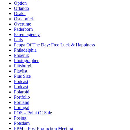
Option
Orlando
Osaka
Osnabrück
Overtime
Paderborn
Parent agency
Paris
Peppa Of The Day: Free Luck & Happiness
Philadelphia
Phoenix
Photographer
Pittsburgh
Playlist
Plus Size
Podcast
Podcast
Polaroid
Portfolio
Portland
Portugal
POS – Point Of Sale
Posing
Potsdam
PPM – Post Production Meeting