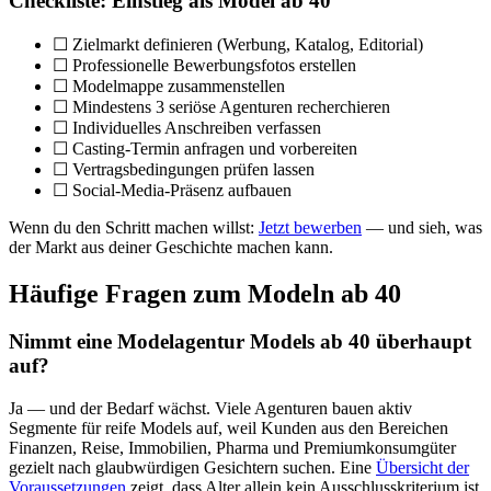
Checkliste: Einstieg als Model ab 40
☐ Zielmarkt definieren (Werbung, Katalog, Editorial)
☐ Professionelle Bewerbungsfotos erstellen
☐ Modelmappe zusammenstellen
☐ Mindestens 3 seriöse Agenturen recherchieren
☐ Individuelles Anschreiben verfassen
☐ Casting-Termin anfragen und vorbereiten
☐ Vertragsbedingungen prüfen lassen
☐ Social-Media-Präsenz aufbauen
Wenn du den Schritt machen willst:
Jetzt bewerben
— und sieh, was
der Markt aus deiner Geschichte machen kann.
Häufige Fragen zum Modeln ab 40
Nimmt eine Modelagentur Models ab 40 überhaupt
auf?
Ja — und der Bedarf wächst. Viele Agenturen bauen aktiv
Segmente für reife Models auf, weil Kunden aus den Bereichen
Finanzen, Reise, Immobilien, Pharma und Premiumkonsumgüter
gezielt nach glaubwürdigen Gesichtern suchen. Eine
Übersicht der
Voraussetzungen
zeigt, dass Alter allein kein Ausschlusskriterium ist