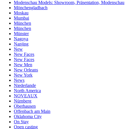
Modenschau Models: Showroom, Präsentation, Modenschau
Mönchengladbach
Moskau
Mumbai
München
München
Münster
Nagoya
Nanjing
New
New Faces
New Faces
New Men
New Orleans
New York
News
Niederlande
North America
NOVEAUX
Nürnberg
Oberhausen
Offenbach am Main
Oklahoma City
On Stay
Open casting