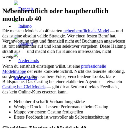
Nebenberuflich oder hauptberuflich
modeln ab 40
Die meisten Models ab 40 starten
nebenberuflich als Model
— und
das ist eine absolut valide Strategie. Wer einen festen Beruf hat,
Verantwortung trägt und finanziell nicht auf Buchungen angewiesen
ist, tritt entspannter auf und kann selektiver vorgehen. Diese Haltung
strahlt aus — und macht dich für Kunden interessanter, nicht
weniger.
Wenn du ernsthaft einsteigen willst, ist eine
professionelle
Modelmappe
der erste konkrete Schritt. Nicht das teuerste Shooting,
sondern das richtige: saubere Fotos, verschiedene Looks, klare
Menu
Menu
Bildsprache. Das Casting bei einer etablierten Agentur — etwa ein
Casting bei CM Models
— gibt dir außerdem direktes Feedback,
das kein Online-Kurs ersetzen kann.
Nebenberuf schafft Verhandlungsstärke
Weniger Druck = bessere Performance beim Casting
Mappe vor erstem Casting fertigstellen
Erstes Feedback ist wertvoller als Selbsteinschätzung