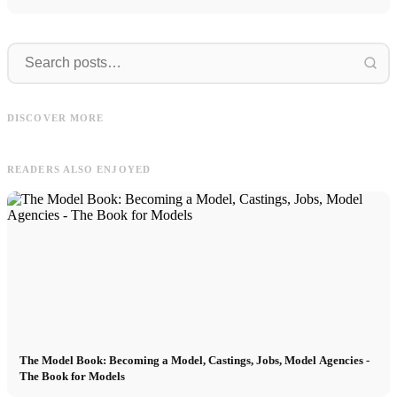
Take
Supermodels
Take your own measurements for
T
DISCOVER MORE
agencies, castings and jobs
Supermodels: More than a model
t
READERS ALSO ENJOYED
The Model Book: Becoming a Model, Castings, Jobs, Model Agencies -
The Book for Models