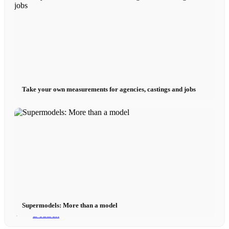
Contact
x Instagram
Take your own measurements for agencies, castings and jobs
x TikTok
x YouTube
Supermodels: More than a model