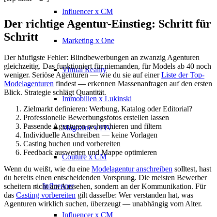
Influencer x CM
Der richtige Agentur-Einstieg: Schritt für
Schritt
Marketing x One
Der häufigste Fehler: Blindbewerbungen an zwanzig Agenturen
gleichzeitig. Das funktioniert für niemanden, für Models ab 40 noch
Virtual Reality
weniger. Seriöse Agenturen — wie du sie auf einer
Liste der Top-
Modelagenturen
findest — erkennen Massenanfragen auf den ersten
Blick. Strategie schlägt Quantität.
Immobilien x Lukinski
Zielmarkt definieren: Werbung, Katalog oder Editorial?
Professionelle Bewerbungsfotos erstellen lassen
Passende Agenturen recherchieren und filtern
Magazine x FIV
Individuelle Anschreiben — keine Vorlagen
Casting buchen und vorbereiten
Feedback auswerten und Mappe optimieren
Couture x CM
Wenn du weißt, wie du eine
Modelagentur anschreiben
solltest, hast
du bereits einen entscheidenden Vorsprung. Die meisten Bewerber
Influencer
scheitern nicht am Aussehen, sondern an der Kommunikation. Für
das
Casting vorbereiten
gilt dasselbe: Wer verstanden hat, was
Agenturen wirklich suchen, überzeugt — unabhängig vom Alter.
Influencer x CM