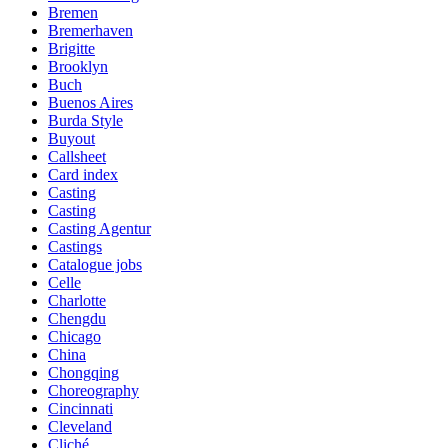
Bremen
Bremerhaven
Brigitte
Brooklyn
Buch
Buenos Aires
Burda Style
Buyout
Callsheet
Card index
Casting
Casting
Casting Agentur
Castings
Catalogue jobs
Celle
Charlotte
Chengdu
Chicago
China
Chongqing
Choreography
Cincinnati
Cleveland
Cliché