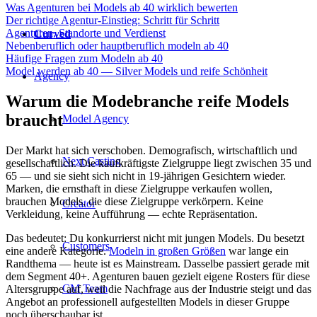
Was Agenturen bei Models ab 40 wirklich bewerten
Der richtige Agentur-Einstieg: Schritt für Schritt
Agenturen, Standorte und Verdienst
Curved
Nebenberuflich oder hauptberuflich modeln ab 40
Häufige Fragen zum Modeln ab 40
Model werden ab 40 — Silver Models und reife Schönheit
Agency
Warum die Modebranche reife Models
braucht
Model Agency
Der Markt hat sich verschoben. Demografisch, wirtschaftlich und
Next Casting
gesellschaftlich. Die kaufkräftigste Zielgruppe liegt zwischen 35 und
65 — und sie sieht sich nicht in 19-jährigen Gesichtern wieder.
Marken, die ernsthaft in diese Zielgruppe verkaufen wollen,
brauchen Models, die diese Zielgruppe verkörpern. Keine
Creator
Verkleidung, keine Aufführung — echte Repräsentation.
Das bedeutet: Du konkurrierst nicht mit jungen Models. Du besetzt
Customers
eine andere Kategorie.
Modeln in großen Größen
war lange ein
Randthema — heute ist es Mainstream. Dasselbe passiert gerade mit
dem Segment 40+. Agenturen bauen gezielt eigene Rosters für diese
CM Team
Altersgruppe auf, weil die Nachfrage aus der Industrie steigt und das
Angebot an professionell aufgestellten Models in dieser Gruppe
noch überschaubar ist.