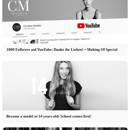
1000 Follower auf YouTube: Danke ihr Lieben! + Making Of Special
Become a model at 14 years old: School comes first!