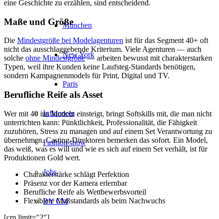
eine Geschichte zu erzählen, sind entscheidend.
Maße und Größe
München
Die
Mindestgröße bei Modelagenturen
ist für das Segment 40+ oft
nicht das ausschlaggebende Kriterium. Viele Agenturen — auch
New York
solche
ohne Mindestgröße
— arbeiten bewusst mit charakterstarken
Typen, weil ihre Kunden keine Laufsteg-Standards benötigen,
sondern Kampagnenmodels für Print, Digital und TV.
Paris
Berufliche Reife als Asset
Influencer
Wer mit 40 ins Modeln einsteigt, bringt Softskills mit, die man nicht
unterrichten kann: Pünktlichkeit, Professionalität, die Fähigkeit
zuzuhören, Stress zu managen und auf einem Set Verantwortung zu
übernehmen. Casting-Direktoren bemerken das sofort. Ein Model,
Fashion show
das weiß, was es will und wie es sich auf einem Set verhält, ist für
Produktionen Gold wert.
Jobs
Charakterstärke schlägt Perfektion
Präsenz vor der Kamera erlernbar
Berufliche Reife als Wettbewerbsvorteil
Flexiblere Maßstandards als beim Nachwuchs
BY CM
[crp limit="2"]