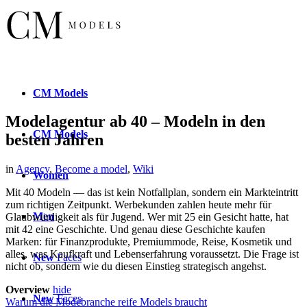
CM
Models
Modelagentur ab 40 – Modeln in den
CM
Models
besten Jahren
in
Agency
,
Become a model
,
Wiki
Women
Mit 40 Modeln — das ist kein Notfallplan, sondern ein Markteintritt
zum richtigen Zeitpunkt. Werbekunden zahlen heute mehr für
Men
Glaubwürdigkeit als für Jugend. Wer mit 25 ein Gesicht hatte, hat
mit 42 eine Geschichte. Und genau diese Geschichte kaufen
Marken: für Finanzprodukte, Premiummode, Reise, Kosmetik und
alles, was Kaufkraft und Lebenserfahrung voraussetzt. Die Frage ist
New
Faces
nicht ob, sondern wie du diesen Einstieg strategisch angehst.
Overview
hide
New
Faces
Warum die Modebranche reife Models braucht