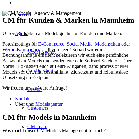
Curved
CM für Kunden & Marken in Mannheim
Agency
Unsere Aufgaben als Modelagentur für Kunden und Marken:
Fotoshootings für
E-Commerce
,
Social Media
,
Modenschau
oder
Werbe-Kampagnen
– all you need! Sobald wir eure
Model Agency
Buchungsanfrage erhalten, selektieren wir euch eine persönliche
Auswahl an Models und senden euch die Sedcard Selektion. Euer
Vorteil: Fokussiert euch auf eure Aufgaben, dank professioneller
Next Casting
Models vor Ort, mit Ausstrahlung, Zielsetzung und reibungslose
Umsetzung im Zeitplan.
Wir freuen uns auf eure Anfrage!
Creator
Kontakt
Über uns:
Modelagentur
Customers
CM für Models in Mannheim
CM Team
Was macht unser CM Models Management für dich?