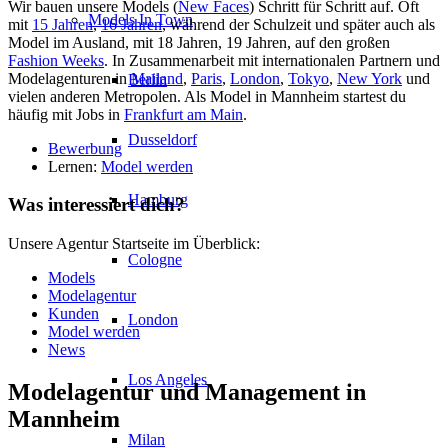
Wir bauen unsere Models (
New Faces
) Schritt für Schritt auf. Oft
Models In Town
mit
15 Jahren
,
16 Jahren
, während der Schulzeit und später auch als
Model im Ausland, mit 18 Jahren, 19 Jahren, auf den großen
Fashion Weeks
. In Zusammenarbeit mit internationalen Partnern und
Modelagenturen in
Mailand
,
Paris
,
London
,
Tokyo
,
New York
und
Berlin
vielen anderen Metropolen. Als Model in Mannheim startest du
häufig mit Jobs in
Frankfurt am Main
.
Dusseldorf
Bewerbung
Lernen:
Model werden
Hamburg
Was interessiert dich?
Unsere Agentur Startseite im Überblick:
Cologne
Models
Modelagentur
Kunden
London
Model werden
News
Los Angeles
Modelagentur und Management in
Mannheim
Milan