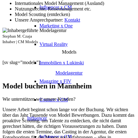
Internationales Model Management (Ausland)
Influencer x CM
Nutzungsrechte, Reisemanagement etc.
Model Scouting (entdecken)
Unsere Ansprechpartner:
Kontakt
Marketing x One
Stephan M. Czaja
Inhaber | CM Models
Virtual Reality
Models
[sv slug=”models”]
Immobilien x Lukinski
Modelagentur
Magazine x FIV
Model buchen in Mannheim
Wie unterstützen wir unsere Kunden?
Couture x CM
Unsere Arbeit beginnt schon lange vor der Buchung. Wir sichten
über das Jahr Tausende von Model Bewerbungen. Dazu kommt das
Influencer
proaktive Scouting, um Talente zu entdecken, die nicht damit
gerechnet hätten, die richtigen Voraussetzungen zu haben. Dann
folgen die ersten Termine, das Casting in der Agentur, die ersten
Influencer x CM
Fotoshootings für die Mappe und Erfahrungen – alles in