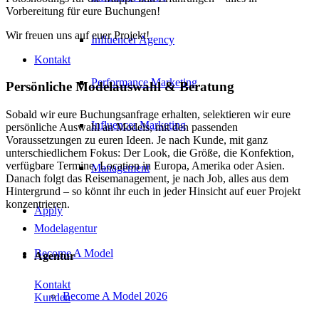
Vorbereitung für eure Buchungen!
Wir freuen uns auf euer Projekt!
Influencer Agency
Kontakt
Performance Marketing
Persönliche Modelauswahl & Beratung
Sobald wir eure Buchungsanfrage erhalten, selektieren wir eure
Influencer Marketing
persönliche Auswahl an Models, mit den passenden
Voraussetzungen zu euren Ideen. Je nach Kunde, mit ganz
unterschiedlichem Fokus: Der Look, die Größe, die Konfektion,
verfügbare Termine, Location in Europa, Amerika oder Asien.
Management
Danach folgt das Reisemanagement, je nach Job, alles aus dem
Hintergrund – so könnt ihr euch in jeder Hinsicht auf euer Projekt
konzentrieren.
Apply
Modelagentur
Become A Model
Agentur
Kontakt
Become A Model 2026
Kunden