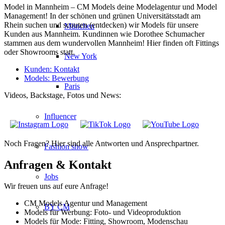
Model in Mannheim – CM Models deine Modelagentur und Model
Management! In der schönen und grünen Universitätsstadt am
Rhein suchen und scouten (entdecken) wir Models für unsere
München
Kunden aus Mannheim. Kundinnen wie Dorothee Schumacher
stammen aus dem wundervollen Mannheim! Hier finden oft Fittings
oder Showrooms statt.
New York
Kunden: Kontakt
Models: Bewerbung
Paris
Videos, Backstage, Fotos und News:
Influencer
Noch Fragen? Hier sind alle Antworten und Ansprechpartner.
Fashion show
Anfragen & Kontakt
Jobs
Wir freuen uns auf eure Anfrage!
CM Models Agentur und Management
BY CM
Models für Werbung: Foto- und Videoproduktion
Models für Mode: Fitting, Showroom, Modenschau