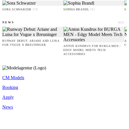
SORA SCHWARZER
SOPHIA BRANDL
SE
178
181
NEWS
ALL ›
RUNWAY DEBUT: ARIANE AND LUISA
AM
FOR VOGUE X BREUNINGER
CO
ANTON KUNDRUS FOR BURGA MEN -
EDGY MODEL MEETS TECH
ACCESSORIES
CM Models
Booking
Apply
News