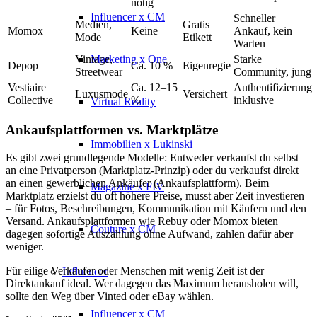
nötig
Influencer x CM
Schneller
Medien,
Gratis
Momox
Keine
Ankauf, kein
Mode
Etikett
Warten
Marketing x One
Vintage,
Starke
Depop
Ca. 10 %
Eigenregie
Streetwear
Community, jung
Vestiaire
Ca. 12–15
Authentifizierung
Luxusmode
Versichert
Collective
%
inklusive
Virtual Reality
Ankaufsplattformen vs. Marktplätze
Immobilien x Lukinski
Es gibt zwei grundlegende Modelle: Entweder verkaufst du selbst
an eine Privatperson (Marktplatz-Prinzip) oder du verkaufst direkt
an einen gewerblichen Ankäufer (Ankaufsplattform). Beim
Magazine x FIV
Marktplatz erzielst du oft höhere Preise, musst aber Zeit investieren
– für Fotos, Beschreibungen, Kommunikation mit Käufern und den
Versand. Ankaufsplattformen wie Rebuy oder Momox bieten
Couture x CM
dagegen sofortige Auszahlung ohne Aufwand, zahlen dafür aber
weniger.
Für eilige Verkäufer oder Menschen mit wenig Zeit ist der
Influencer
Direktankauf ideal. Wer dagegen das Maximum herausholen will,
sollte den Weg über Vinted oder eBay wählen.
Influencer x CM