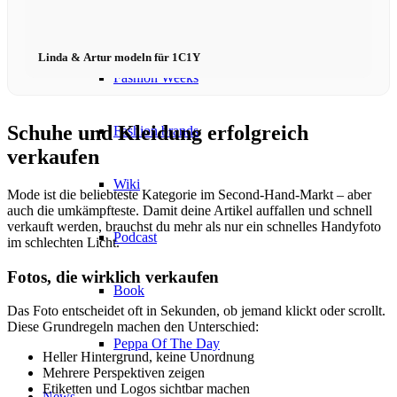
Become a model 2026
Linda & Artur modeln für 1C1Y
Fashion Weeks
Schuhe und Kleidung erfolgreich
Fashion brands
verkaufen
Wiki
Mode ist die beliebteste Kategorie im Second-Hand-Markt – aber
auch die umkämpfteste. Damit deine Artikel auffallen und schnell
verkauft werden, brauchst du mehr als nur ein schnelles Handyfoto
Podcast
im schlechten Licht.
Fotos, die wirklich verkaufen
Book
Das Foto entscheidet oft in Sekunden, ob jemand klickt oder scrollt.
Diese Grundregeln machen den Unterschied:
Peppa Of The Day
Heller Hintergrund, keine Unordnung
Mehrere Perspektiven zeigen
Etiketten und Logos sichtbar machen
News