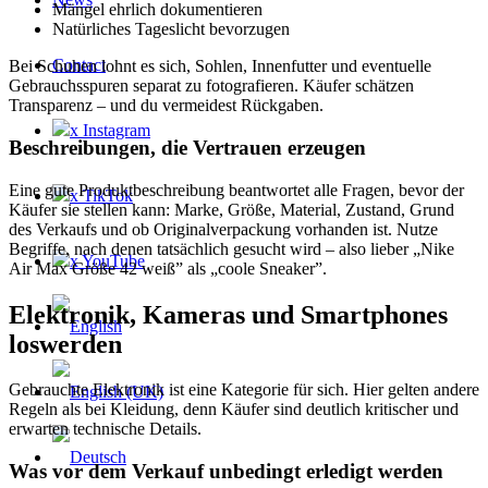
Mängel ehrlich dokumentieren
Natürliches Tageslicht bevorzugen
Contact
Bei Schuhen lohnt es sich, Sohlen, Innenfutter und eventuelle
Gebrauchsspuren separat zu fotografieren. Käufer schätzen
Transparenz – und du vermeidest Rückgaben.
x Instagram
Beschreibungen, die Vertrauen erzeugen
Eine gute Produktbeschreibung beantwortet alle Fragen, bevor der
x TikTok
Käufer sie stellen kann: Marke, Größe, Material, Zustand, Grund
des Verkaufs und ob Originalverpackung vorhanden ist. Nutze
Begriffe, nach denen tatsächlich gesucht wird – also lieber „Nike
x YouTube
Air Max Größe 42 weiß” als „coole Sneaker”.
Elektronik, Kameras und Smartphones
loswerden
Gebrauchte Elektronik ist eine Kategorie für sich. Hier gelten andere
Regeln als bei Kleidung, denn Käufer sind deutlich kritischer und
erwarten technische Details.
Was vor dem Verkauf unbedingt erledigt werden