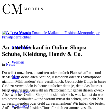
CM
Models
An- und Verkauf in Online Shops:
CM
Models
Schuhe, Kleidung, Handy & Co.
Women
in
News
Du willst umziehen, ausmisten oder einfach Platz schaffen – und
Men
dabei sollen deine alten Schuhe, Klamotten oder das Smartphone
nicht im Müll landen? Sehr verständlich. Gebrauchte Dinge in bares
Geld zu verwandeln ist heute einfacher denn je, denn das Internet
bietet eine riesige Auswahl an Plattformen für genau diesen Zweck.
New
Faces
Aber welcher Online-Shop lohnt sich wirklich, was kannst du wo
am besten verkaufen – und worauf musst du achten, um nicht Zeit
zu verschwenden oder Geld zu verschenken? Wir haben die besten
New
Faces
Anlaufstellen und Insider-Tipps für dich zusammengestellt.