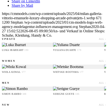
Share on LinkedIn
Share by Mail
https://cmmodels.com/wp-content/uploads/2025/04/milan-galleria-
vittorio-emanuele-luxury-shopping-arcade-privatejets-1.webp
671
1200
Stephan
/wp-content/uploads/2023/01/cm-models-logo-web-
agency-modelagentur-influencer-management.svg
Stephan
2020-04-
27 15:02:52
2026-08-05 09:00:50
An- und Verkauf in Online Shops:
Schuhe, Kleidung, Handy & Co.
UPDATE
ALL ›
LUKA IBARRART
YULIANA DUARTE
YO
190
179
WOMEN
ALL ›
WIOLA KOWAL
WIETSKE BOOTSMA
VA
177
177
MEN
ALL ›
SIMON RAMBO
SERIGNE GUEYE
RU
188
186
NEW
ALL ›