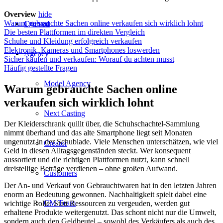
Overview
hide
Warum gebrauchte Sachen online verkaufen sich wirklich lohnt
Curved
Die besten Plattformen im direkten Vergleich
Schuhe und Kleidung erfolgreich verkaufen
Elektronik, Kameras und Smartphones loswerden
Agency
Sicher kaufen und verkaufen: Worauf du achten musst
Häufig gestellte Fragen
Model Agency
Warum gebrauchte Sachen online
verkaufen sich wirklich lohnt
Next Casting
Der Kleiderschrank quillt über, die Schuhschachtel-Sammlung
nimmt überhand und das alte Smartphone liegt seit Monaten
ungenutzt in der Schublade. Viele Menschen unterschätzen, wie viel
Creator
Geld in diesen Alltagsgegenständen steckt. Wer konsequent
aussortiert und die richtigen Plattformen nutzt, kann schnell
dreistellige Beträge verdienen – ohne großen Aufwand.
Customers
Der An- und Verkauf von Gebrauchtwaren hat in den letzten Jahren
enorm an Bedeutung gewonnen. Nachhaltigkeit spielt dabei eine
CM Team
wichtige Rolle: Statt Ressourcen zu vergeuden, werden gut
erhaltene Produkte weitergenutzt. Das schont nicht nur die Umwelt,
sondern auch den Geldbeutel – sowohl des Verkäufers als auch des