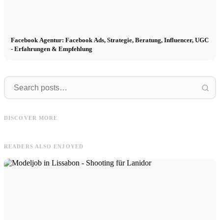
Facebook Agentur: Facebook Ads, Strategie, Beratung, Influencer, UGC
- Erfahrungen & Empfehlung
Pull&Bear
Linda
Pull&Bear Videos: Jewelry,
DISCOVER MORE
Accessories & Fashion
Linda & Artur modeln für 1C1Y
READERS ALSO ENJOYED