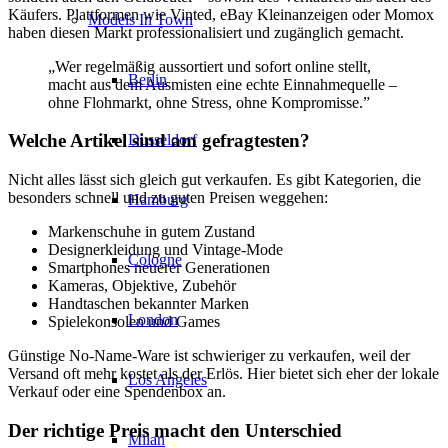
Käufers. Plattformen wie Vinted, eBay Kleinanzeigen oder Momox
Models In Town
haben diesen Markt professionalisiert und zugänglich gemacht.
„Wer regelmäßig aussortiert und sofort online stellt,
Berlin
macht aus dem Ausmisten eine echte Einnahmequelle –
ohne Flohmarkt, ohne Stress, ohne Kompromisse.”
Welche Artikel sind am gefragtesten?
Dusseldorf
Nicht alles lässt sich gleich gut verkaufen. Es gibt Kategorien, die
besonders schnell und zu guten Preisen weggehen:
Hamburg
Markenschuhe in gutem Zustand
Designerkleidung und Vintage-Mode
Cologne
Smartphones neuerer Generationen
Kameras, Objektive, Zubehör
Handtaschen bekannter Marken
London
Spielekonsolen und Games
Günstige No-Name-Ware ist schwieriger zu verkaufen, weil der
Versand oft mehr kostet als der Erlös. Hier bietet sich eher der lokale
Los Angeles
Verkauf oder eine Spendenbox an.
Der richtige Preis macht den Unterschied
Milan