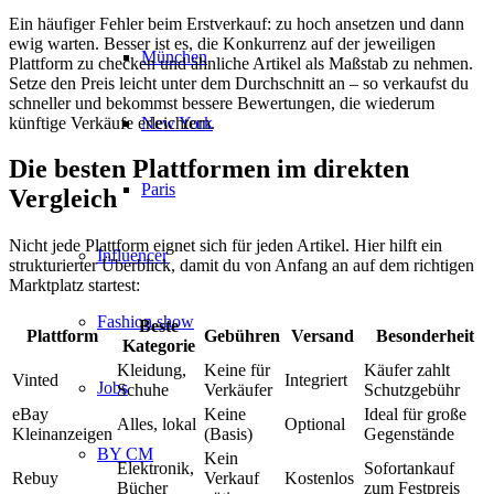
Ein häufiger Fehler beim Erstverkauf: zu hoch ansetzen und dann
ewig warten. Besser ist es, die Konkurrenz auf der jeweiligen
München
Plattform zu checken und ähnliche Artikel als Maßstab zu nehmen.
Setze den Preis leicht unter dem Durchschnitt an – so verkaufst du
schneller und bekommst bessere Bewertungen, die wiederum
künftige Verkäufe erleichtern.
New York
Die besten Plattformen im direkten
Paris
Vergleich
Nicht jede Plattform eignet sich für jeden Artikel. Hier hilft ein
Influencer
strukturierter Überblick, damit du von Anfang an auf dem richtigen
Marktplatz startest:
Fashion show
Beste
Plattform
Gebühren
Versand
Besonderheit
Kategorie
Kleidung,
Keine für
Käufer zahlt
Vinted
Integriert
Jobs
Schuhe
Verkäufer
Schutzgebühr
eBay
Keine
Ideal für große
Alles, lokal
Optional
Kleinanzeigen
(Basis)
Gegenstände
BY CM
Kein
Elektronik,
Sofortankauf
Rebuy
Verkauf
Kostenlos
Bücher
zum Festpreis