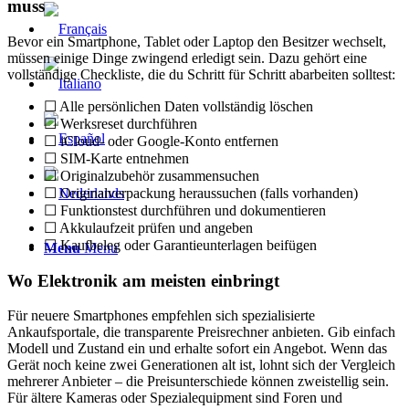
muss
Bevor ein Smartphone, Tablet oder Laptop den Besitzer wechselt,
müssen einige Dinge zwingend erledigt sein. Dazu gehört eine
vollständige Checkliste, die du Schritt für Schritt abarbeiten solltest:
☐ Alle persönlichen Daten vollständig löschen
☐ Werksreset durchführen
☐ iCloud- oder Google-Konto entfernen
☐ SIM-Karte entnehmen
☐ Originalzubehör zusammensuchen
☐ Originalverpackung heraussuchen (falls vorhanden)
☐ Funktionstest durchführen und dokumentieren
☐ Akkulaufzeit prüfen und angeben
☐ Kaufbeleg oder Garantieunterlagen beifügen
Menu
Menu
Wo Elektronik am meisten einbringt
Für neuere Smartphones empfehlen sich spezialisierte
Ankaufsportale, die transparente Preisrechner anbieten. Gib einfach
Modell und Zustand ein und erhalte sofort ein Angebot. Wenn das
Gerät noch keine zwei Generationen alt ist, lohnt sich der Vergleich
mehrerer Anbieter – die Preisunterschiede können zweistellig sein.
Für ältere Kameras oder Spezialequipment sind Foren und