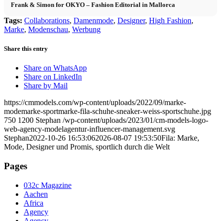
Frank & Simon for OKYO – Fashion Editorial in Mallorca
Tags:
Collaborations
,
Damenmode
,
Designer
,
High Fashion
,
Marke
,
Modenschau
,
Werbung
Share this entry
Share on WhatsApp
Share on LinkedIn
Share by Mail
https://cmmodels.com/wp-content/uploads/2022/09/marke-
modemarke-sportmarke-fila-schuhe-sneaker-weiss-sportschuhe.jpg
750
1200
Stephan
/wp-content/uploads/2023/01/cm-models-logo-
web-agency-modelagentur-influencer-management.svg
Stephan
2022-10-26 16:53:06
2026-08-07 19:53:50
Fila: Marke,
Mode, Designer und Promis, sportlich durch die Welt
Pages
032c Magazine
Aachen
Africa
Agency
Agency