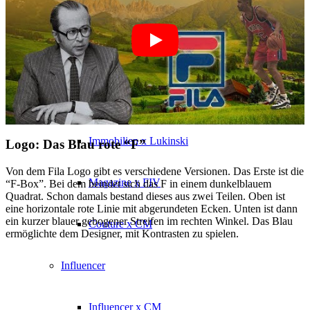
Influencer x CM
Marketing x One
Virtual Reality
Immobilien x Lukinski
Logo: Das Blau rote “F”
Von dem Fila Logo gibt es verschiedene Versionen. Das Erste ist die
Magazine x FIV
“F-Box”. Bei dem beindet sich das F in einem dunkelblauem
Quadrat. Schon damals bestand dieses aus zwei Teilen. Oben ist
eine horizontale rote Linie mit abgerundeten Ecken. Unten ist dann
ein kurzer blauer gebogener Streifen im rechten Winkel. Das Blau
Couture x CM
ermöglichte dem Designer, mit Kontrasten zu spielen.
Influencer
Influencer x CM