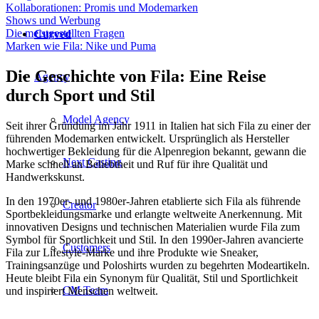
Kollaborationen: Promis und Modemarken
Shows und Werbung
Die meistgestellten Fragen
Curved
Marken wie Fila: Nike und Puma
Die Geschichte von Fila: Eine Reise
Agency
durch Sport und Stil
Model Agency
Seit ihrer Gründung im Jahr 1911 in Italien hat sich Fila zu einer der
führenden Modemarken entwickelt. Ursprünglich als Hersteller
hochwertiger Bekleidung für die Alpenregion bekannt, gewann die
Next Casting
Marke schnell an Beliebtheit und Ruf für ihre Qualität und
Handwerkskunst.
In den 1970er- und 1980er-Jahren etablierte sich Fila als führende
Creator
Sportbekleidungsmarke und erlangte weltweite Anerkennung. Mit
innovativen Designs und technischen Materialien wurde Fila zum
Symbol für Sportlichkeit und Stil. In den 1990er-Jahren avancierte
Customers
Fila zur Lifestyle-Marke und ihre Produkte wie Sneaker,
Trainingsanzüge und Poloshirts wurden zu begehrten Modeartikeln.
Heute bleibt Fila ein Synonym für Qualität, Stil und Sportlichkeit
CM Team
und inspiriert Menschen weltweit.