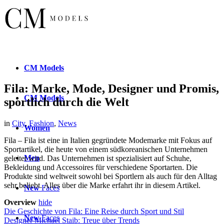
CM
Models
Fila: Marke, Mode, Designer und Promis,
CM
Models
sportlich durch die Welt
in
City
,
Fashion
,
News
Women
Fila – Fila ist eine in Italien gegründete Modemarke mit Fokus auf
Sportartikel, die heute von einem südkoreanischen Unternehmen
Men
geleitet wird. Das Unternehmen ist spezialisiert auf Schuhe,
Bekleidung und Accessoires für verschiedene Sportarten. Die
Produkte sind weltweit sowohl bei Sportlern als auch für den Alltag
sehr beliebt. Alles über die Marke erfahrt ihr in diesem Artikel.
New
Faces
Overview
hide
Die Geschichte von Fila: Eine Reise durch Sport und Stil
New
Faces
Designer Michael Staib: Treue über Trends