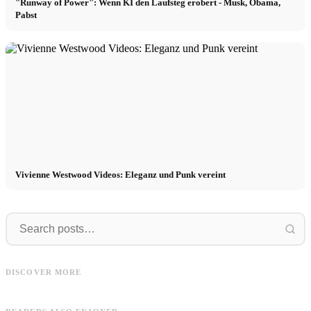
"Runway of Power": Wenn KI den Laufsteg erobert - Musk, Obama,
Pabst
Vivienne Westwood Videos: Eleganz und Punk vereint
Wow!
Berlin
Wow! Cannabis legal in Deutschland
Berlin Fashion Week: Unsere Models
DISCOVER MORE
bestellen: So funktioniert es
auf dem Runway