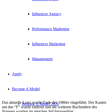
Influencer Agency
Performance Marketing
Influencer Marketing
Management
Apply
Become A Model
Das aktuelle Logo wurde Ende der 1980er eingeführt. Der Kasten
Become A Model 2026
um das “F” wurde entfernt und die weiteren Buchstaben des
Namens wurden im gleichen Stil hinzugefügt.