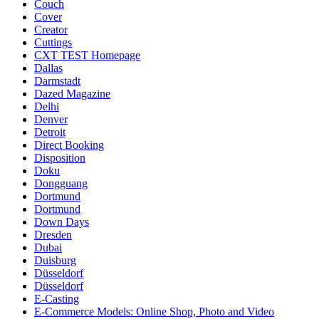
Couch
Cover
Creator
Cuttings
CXT TEST Homepage
Dallas
Darmstadt
Dazed Magazine
Delhi
Denver
Detroit
Direct Booking
Disposition
Doku
Dongguang
Dortmund
Dortmund
Down Days
Dresden
Dubai
Duisburg
Düsseldorf
Düsseldorf
E-Casting
E-Commerce Models: Online Shop, Photo and Video