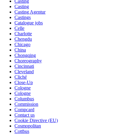
Casting
Casting
Casting Agentur
Castings
Catalogue jobs
Celle
Charlotte
Chengdu
Chicago
China
Chongqing
Choreography
Cincinnati
Cleveland
Cliché
Close-Up
Cologne
Cologne
Columbus
Commission
Compcard
Contact us
Cookie Directive (EU)
Cosmopolitan
Cottbus