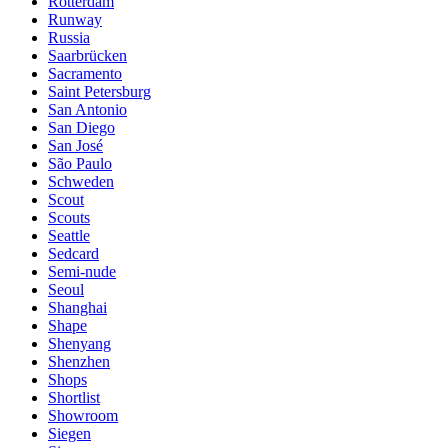
Rotterdam
Runway
Russia
Saarbrücken
Sacramento
Saint Petersburg
San Antonio
San Diego
San José
São Paulo
Schweden
Scout
Scouts
Seattle
Sedcard
Semi-nude
Seoul
Shanghai
Shape
Shenyang
Shenzhen
Shops
Shortlist
Showroom
Siegen