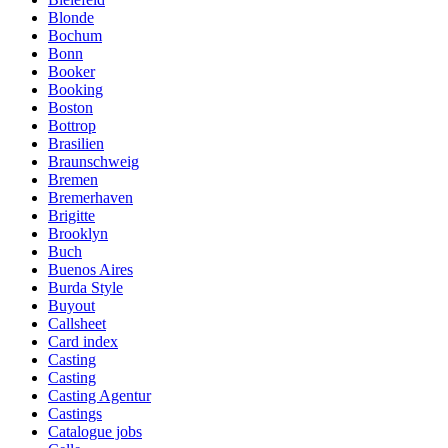
Blonde
Bochum
Bonn
Booker
Booking
Boston
Bottrop
Brasilien
Braunschweig
Bremen
Bremerhaven
Brigitte
Brooklyn
Buch
Buenos Aires
Burda Style
Buyout
Callsheet
Card index
Casting
Casting
Casting Agentur
Castings
Catalogue jobs