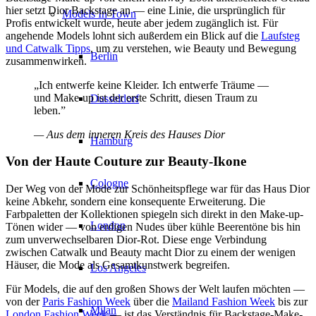
hier setzt Dior Backstage an — eine Linie, die ursprünglich für
Models In Town
Profis entwickelt wurde, heute aber jedem zugänglich ist. Für
angehende Models lohnt sich außerdem ein Blick auf die
Laufsteg
und Catwalk Tipps
, um zu verstehen, wie Beauty und Bewegung
Berlin
zusammenwirken.
„Ich entwerfe keine Kleider. Ich entwerfe Träume —
und Make-up ist der erste Schritt, diesen Traum zu
Dusseldorf
leben.”
— Aus dem inneren Kreis des Hauses Dior
Hamburg
Von der Haute Couture zur Beauty-Ikone
Cologne
Der Weg von der Mode zur Schönheitspflege war für das Haus Dior
keine Abkehr, sondern eine konsequente Erweiterung. Die
Farbpaletten der Kollektionen spiegeln sich direkt in den Make-up-
London
Tönen wider — von erdigen Nudes über kühle Beerentöne bis hin
zum unverwechselbaren Dior-Rot. Diese enge Verbindung
zwischen Catwalk und Beauty macht Dior zu einem der wenigen
Häuser, die Mode als Gesamtkunstwerk begreifen.
Los Angeles
Für Models, die auf den großen Shows der Welt laufen möchten —
von der
Paris Fashion Week
über die
Mailand Fashion Week
bis zur
Milan
London Fashion Week
— ist das Verständnis für Backstage-Make-