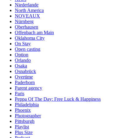
Niederlande
North America
NOVEAUX
Nürnberg
Oberhausen
Offenbach am Main
Oklahoma City
On Stay
Open casting
Option
Orlando
Osaka
Osnabrück
Overtime
Paderborn
Parent agency
Paris
Peppa Of The Day: Free Luck & Happiness
Philadelphia
Phoenix
Photographer
Pittsburgh
Playlist
Plus Size
Podcast