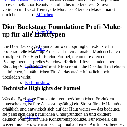
up essentiell. Dior Beauty ist auf nahezu jeder dieser Shows
vertreten und setzt Trends, die Monate später den Massenmarkt
München
erreichen.
Dior Backstage Foundation: Profi-Make-
New York
up für alle Hauttypen
Die Dior Backstage Foundation war ursprünglich exklusiv für
Paris
professionelle Make-up-Artists auf internationalen Modenschauen
konzipiert. Das Ergebnis: eine Formel, die unter extremen
Bedingungen — grelles Scheinwerferlicht, Hitze, stundenlange
Influencer
Shootings — perfekt performt. Sie vereint hohe Deckkraft mit einem
natürlichen, hautähnlichen Finish, das weder künstlich noch
überladen wirkt.
Fashion show
Technische Highlights der Formel
Was die Backstage Foundation von herkömmlichen Produkten
Jobs
unterscheidet, ist ihre Anpassungsfähigkeit. Sie ist für alle Hauttöne
erhältlich und entwickelt sich auf der Haut weiter — das bedeutet,
sie passt sich dem natürlichen Untergrundton an und oxidiert
BY CM
deutlich weniger als viele Konkurrenzprodukte. Für Models, die
wissen möchten, wie man sich optimal auf einen Auftritt vorbereitet,