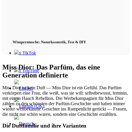
Contact
x Instagram
Wimperntusche: Naturkosmetik, Test & DIY
x TikTok
Miss Dior: Das Parfüm, das eine
x YouTube
Generation definierte
Miss Dior ist kein Duft — Miss Dior ist ein Gefühl. Das Parfüm
verkörpert eine Frau, die weiß, was sie will: selbstbewusst, feminin,
mit einem Hauch Rebellion. Die Werbekampagnen für Miss Dior
zählen zu den schönsten der Parfüm-Geschichte und haben immer
wieder weltbekannte Gesichter ins Rampenlicht gerückt — Frauen,
die nicht nur schön waren, sondern eine Geschichte erzählten.
Die Duftfamilie und ihre Varianten