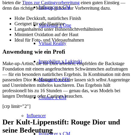
bieten die
Tipps zur Castingvorbereitung
einen guten Einstieg —
Influencer x CM
denn das richtige Make-up gehört zur Vorbereitung dazu.
Hohe Deckkraft, natürliches Finish
Geeignet für alle Hauttöne
Marketing x One
Langanhaltend unter Bühnenlichtverhältnissen
Minimiert Oxidation auf der Haut
Ideal für Foto- und Videoaufnahmen
Virtual Reality
Anwendung wie ein Profi
Immobilien x Lukinski
Make-up-Artists, die für Dior arbeiten, empfehlen die Backstage
Foundation mit einem angefeuchteten Schwämmchen aufzutragen
— für ein besonders natürliches Ergebnis. In Kombination mit dem
Magazine x FIV
passenden Dior Backstage Concealer lassen sich selbst Augenringe
und Unreinheiten mühelos kaschieren. Das Ergebnis hält
professionell bis zu 16 Stunden — genau das, was Models bei
langen Drehtagen oder Castings brauchen.
Couture x CM
[crp limit="2"]
Influencer
Der Kult-Lippenstift: Rouge Dior und
seine Bedeutung
Influencer x CM