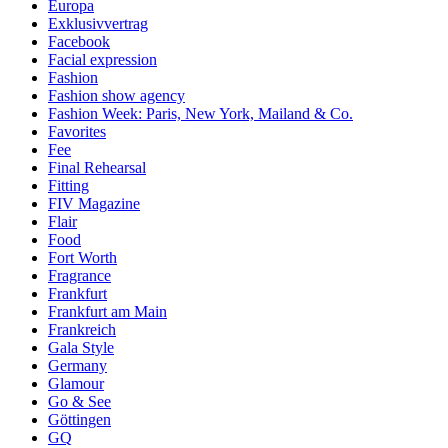
Europa
Exklusivvertrag
Facebook
Facial expression
Fashion
Fashion show agency
Fashion Week: Paris, New York, Mailand & Co.
Favorites
Fee
Final Rehearsal
Fitting
FIV Magazine
Flair
Food
Fort Worth
Fragrance
Frankfurt
Frankfurt am Main
Frankreich
Gala Style
Germany
Glamour
Go & See
Göttingen
GQ