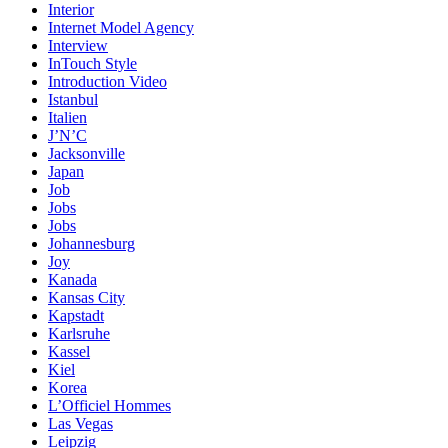
Interior
Internet Model Agency
Interview
InTouch Style
Introduction Video
Istanbul
Italien
J’N’C
Jacksonville
Japan
Job
Jobs
Jobs
Johannesburg
Joy
Kanada
Kansas City
Kapstadt
Karlsruhe
Kassel
Kiel
Korea
L’Officiel Hommes
Las Vegas
Leipzig