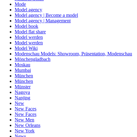
Mode
Model agency
Model agency | Become a model
Model agency | Management
Model book
Model flat share
Model werden
Model werden
Model Wiki
Modenschau Models: Showroom, Präsentation, Modenschau
Mönchengladbach
Moskau
Mumbai
München
München
Münster
Nagoya
Nanjing
New
New Faces
New Faces
New Men
New Orleans
New York
News