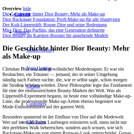
Overview
hide
Die Geschichte hinter Dior Beauty: Mehr als Make-up
Curved
Dior Backstage Foundation: Profi-Make-up für alle Hauttypen
Der Kult-Lippenstift: Rouge Dior und seine Bedeutung
Miss Dior: Das Parfüm, das eine Generation definierte
Agency
Dior Beauty als Karriere-Booster für angehende Models
Die Geschichte hinter Dior Beauty: Mehr
Model Agency
als Make-up
Next Casting
Christian Dior war kein gewöhnlicher Modedesigner. Er war ein
Beobachter, ein Träumer — jemand, der in seiner Umgebung
ständig nach Farben suchte, die, wie er selbst sagte, schon morgen
die Straßen beleben würden. Diese Philosophie legte das Fundament
Creator
für eine der einflussreichsten Beauty-Marken der Welt. Was als
Lippenstift-Experiment begann, ist heute eine vollständige Make-up-
Linie, die professionelle Make-up-Artists ebenso begeistert wie
Customers
Mode-Enthusiastinnen auf der ganzen Welt.
Besonders spannend ist der Einfluss von Dior auf die Modewelt:
CM Team
Wer auf internationalen Laufstegen reüssieren will, muss nicht nur
den perfekten Walk beherrschen, sondern auch wissen, wie sich
Backstage-Make-up von einem Runway-Look unterscheidet. Genau