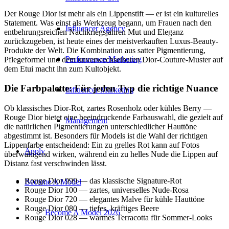
Der Rouge Dior ist mehr als ein Lippenstift — er ist ein kulturelles
Statement. Was einst als Werkzeug begann, um Frauen nach den
Influencer Agency
entbehrungsreichen Nachkriegsjahren Mut und Eleganz
zurückzugeben, ist heute eines der meistverkauften Luxus-Beauty-
Produkte der Welt. Die Kombination aus satter Pigmentierung,
Performance Marketing
Pflegeformel und dem unverwechselbaren Dior-Couture-Muster auf
dem Etui macht ihn zum Kultobjekt.
Die Farbpalette: Für jeden Typ die richtige Nuance
Influencer Marketing
Ob klassisches Dior-Rot, zartes Rosenholz oder kühles Berry —
Rouge Dior bietet eine beeindruckende Farbauswahl, die gezielt auf
Management
die natürlichen Pigmentierungen unterschiedlicher Hauttöne
abgestimmt ist. Besonders für Models ist die Wahl der richtigen
Lippenfarbe entscheidend: Ein zu grelles Rot kann auf Fotos
Apply
überwältigend wirken, während ein zu helles Nude die Lippen auf
Distanz fast verschwinden lässt.
Rouge Dior 999 — das klassische Signature-Rot
Become A Model
Rouge Dior 100 — zartes, universelles Nude-Rosa
Rouge Dior 720 — elegantes Malve für kühle Hauttöne
Rouge Dior 080 — tiefes, kräftiges Beere
Become A Model 2026
Rouge Dior 028 — warmes Terracotta für Sommer-Looks