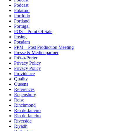
Podcast
Polaroid
Portfolio
Portland
Portugal
POS – Point Of Sale
Posing
Potsdam
PPM – Post Production Meeting
Presse & Medienpartner
Prêt-à-Porter
Privacy Policy
Privacy Policy
Providence
Quality
Queens
References
Regensburg
Reise
Rinchmond
Rio de Janeiro
Rio de Janeiro
Riverside
Riyadh