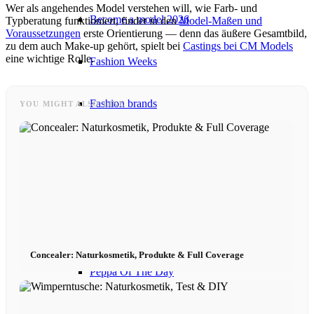
Wer als angehendes Model verstehen will, wie Farb- und
Become a model 2026
Typberatung funktioniert, findet in den
Model-Maßen und
Voraussetzungen
erste Orientierung — denn das äußere Gesamtbild,
zu dem auch Make-up gehört, spielt bei
Castings bei CM Models
eine wichtige Rolle.
Fashion Weeks
Fashion brands
YOU MIGHT ALSO LIKE
Wiki
Podcast
Book
Concealer: Naturkosmetik, Produkte & Full Coverage
Peppa Of The Day
News