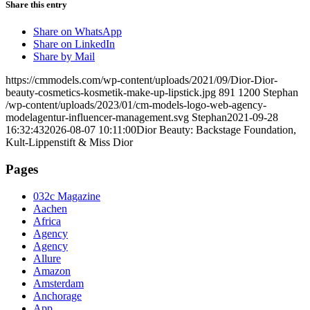
Share this entry
Share on WhatsApp
Share on LinkedIn
Share by Mail
https://cmmodels.com/wp-content/uploads/2021/09/Dior-Dior-
beauty-cosmetics-kosmetik-make-up-lipstick.jpg
891
1200
Stephan
/wp-content/uploads/2023/01/cm-models-logo-web-agency-
modelagentur-influencer-management.svg
Stephan
2021-09-28
16:32:43
2026-08-07 10:11:00
Dior Beauty: Backstage Foundation,
Kult-Lippenstift & Miss Dior
Pages
032c Magazine
Aachen
Africa
Agency
Agency
Allure
Amazon
Amsterdam
Anchorage
App