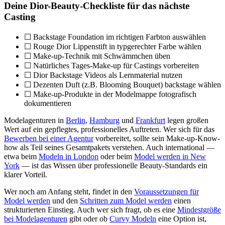
Deine Dior-Beauty-Checkliste für das nächste
Casting
☐ Backstage Foundation im richtigen Farbton auswählen
☐ Rouge Dior Lippenstift in typgerechter Farbe wählen
☐ Make-up-Technik mit Schwämmchen üben
☐ Natürliches Tages-Make-up für Castings vorbereiten
☐ Dior Backstage Videos als Lernmaterial nutzen
☐ Dezenten Duft (z.B. Blooming Bouquet) backstage wählen
☐ Make-up-Produkte in der Modelmappe fotografisch
dokumentieren
Modelagenturen in
Berlin
,
Hamburg
und
Frankfurt
legen großen
Wert auf ein gepflegtes, professionelles Auftreten. Wer sich für das
Bewerben bei einer Agentur
vorbereitet, sollte sein Make-up-Know-
how als Teil seines Gesamtpakets verstehen. Auch international —
etwa beim
Modeln in London
oder beim
Model werden in New
York
— ist das Wissen über professionelle Beauty-Standards ein
klarer Vorteil.
Wer noch am Anfang steht, findet in den
Voraussetzungen für
Model werden
und den
Schritten zum Model werden
einen
strukturierten Einstieg. Auch wer sich fragt, ob es eine
Mindestgröße
bei Modelagenturen
gibt oder ob
Curvy Modeln
eine Option ist,