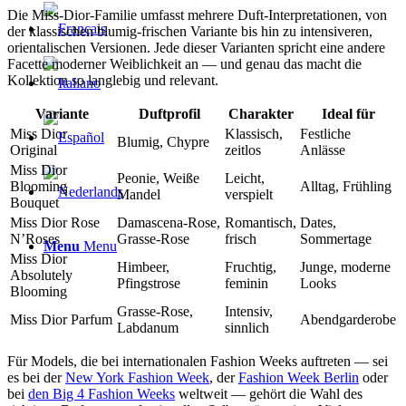
Die Miss-Dior-Familie umfasst mehrere Duft-Interpretationen, von
der klassischen blumig-frischen Variante bis hin zu intensiveren,
orientalischen Versionen. Jede dieser Varianten spricht eine andere
Facette moderner Weiblichkeit an — und genau das macht die
Kollektion so langlebig und relevant.
Variante
Duftprofil
Charakter
Ideal für
Miss Dior
Klassisch,
Festliche
Blumig, Chypre
Original
zeitlos
Anlässe
Miss Dior
Peonie, Weiße
Leicht,
Blooming
Alltag, Frühling
Mandel
verspielt
Bouquet
Miss Dior Rose
Damascena-Rose,
Romantisch,
Dates,
N’Roses
Grasse-Rose
frisch
Sommertage
Menu
Menu
Miss Dior
Himbeer,
Fruchtig,
Junge, moderne
Absolutely
Pfingstrose
feminin
Looks
Blooming
Grasse-Rose,
Intensiv,
Miss Dior Parfum
Abendgarderobe
Labdanum
sinnlich
Für Models, die bei internationalen Fashion Weeks auftreten — sei
es bei der
New York Fashion Week
, der
Fashion Week Berlin
oder
bei
den Big 4 Fashion Weeks
weltweit — gehört die Wahl des