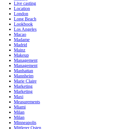
Live casting
Location
London
Long Beach
Lookbook
Los Angeles
Macao
Madame
Madrid
Mainz
Makeup
Management
Management
Manhattan
Mannheim
Marie Claire
Marketing
Marketing
Maxi
Measurements
Miami
Milan
Milan
Minneapolis
Mittlerer Osten