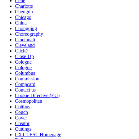
Celle
Charlotte
Chengdu
Chicago
China
Chongqing
Choreography
Cincinnati
Cleveland
Cliché
Close-Up
Cologne
Cologne
Columbus
Commission
Compcard
Contact us
Cookie Directive (EU)
Cosmopolitan
Cottbus
Couch
Cover
Creator
Cuttings
CXT TEST Homepage