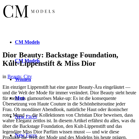
CM
Models
Dior Beauty: Backstage Foundation,
CM
Models
Kult-Lippenstift & Miss Dior
in
Beauty
,
City
Women
Ein einziger Lippenstift hat eine ganze Beauty-Ära eingeläutet —
und die Welt der Mode für immer verändert. Dior Beauty steht heute
Men
für mehr als glamouröses Make-up: Es ist die konsequente
Übersetzung von Haute Couture in die Schönheitsroutine jeder
Frau. Ob mondäner Abendlook, natürliche Haut oder ikonischer
roter Mund — die Kollektionen von Christian Dior beweisen, dass
New
Faces
wahre Eleganz zeitlos ist. In diesem Artikel erfährst du alles, was du
über die Backstage Foundation, den Kult-Lippenstift und das
legendäre Miss Dior Parfüm wissen musst — und wie diese
New
Faces
Produkte die Welt der Mode und des Modelns bis heute prägen.