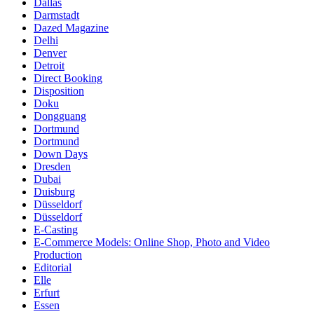
Dallas
Darmstadt
Dazed Magazine
Delhi
Denver
Detroit
Direct Booking
Disposition
Doku
Dongguang
Dortmund
Dortmund
Down Days
Dresden
Dubai
Duisburg
Düsseldorf
Düsseldorf
E-Casting
E-Commerce Models: Online Shop, Photo and Video
Production
Editorial
Elle
Erfurt
Essen