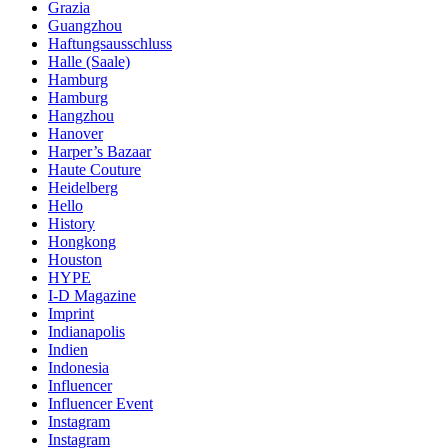
Grazia
Guangzhou
Haftungsausschluss
Halle (Saale)
Hamburg
Hamburg
Hangzhou
Hanover
Harper’s Bazaar
Haute Couture
Heidelberg
Hello
History
Hongkong
Houston
HYPE
I-D Magazine
Imprint
Indianapolis
Indien
Indonesia
Influencer
Influencer Event
Instagram
Instagram