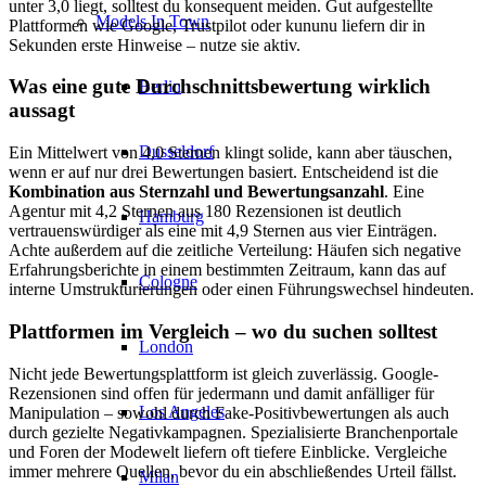
unter 3,0 liegt, solltest du konsequent meiden. Gut aufgestellte
Models In Town
Plattformen wie Google, Trustpilot oder kununu liefern dir in
Sekunden erste Hinweise – nutze sie aktiv.
Was eine gute Durchschnittsbewertung wirklich
Berlin
aussagt
Dusseldorf
Ein Mittelwert von 4,0 Sternen klingt solide, kann aber täuschen,
wenn er auf nur drei Bewertungen basiert. Entscheidend ist die
Kombination aus Sternzahl und Bewertungsanzahl
. Eine
Agentur mit 4,2 Sternen aus 180 Rezensionen ist deutlich
Hamburg
vertrauenswürdiger als eine mit 4,9 Sternen aus vier Einträgen.
Achte außerdem auf die zeitliche Verteilung: Häufen sich negative
Erfahrungsberichte in einem bestimmten Zeitraum, kann das auf
Cologne
interne Umstrukturierungen oder einen Führungswechsel hindeuten.
Plattformen im Vergleich – wo du suchen solltest
London
Nicht jede Bewertungsplattform ist gleich zuverlässig. Google-
Rezensionen sind offen für jedermann und damit anfälliger für
Los Angeles
Manipulation – sowohl durch Fake-Positivbewertungen als auch
durch gezielte Negativkampagnen. Spezialisierte Branchenportale
und Foren der Modewelt liefern oft tiefere Einblicke. Vergleiche
immer mehrere Quellen, bevor du ein abschließendes Urteil fällst.
Milan