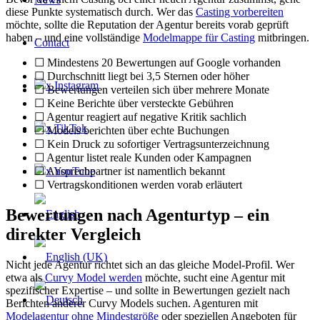
diese Punkte systematisch durch. Wer das
Casting vorbereiten
möchte, sollte die Reputation der Agentur bereits vorab geprüft
haben – und eine vollständige
Modelmappe für Casting
mitbringen.
Contact
☐ Mindestens 20 Bewertungen auf Google vorhanden
☐ Durchschnitt liegt bei 3,5 Sternen oder höher
x Instagram
☐ Bewertungen verteilen sich über mehrere Monate
☐ Keine Berichte über versteckte Gebühren
☐ Agentur reagiert auf negative Kritik sachlich
x TikTok
☐ Models berichten über echte Buchungen
☐ Kein Druck zu sofortiger Vertragsunterzeichnung
☐ Agentur listet reale Kunden oder Kampagnen
x YouTube
☐ Ansprechpartner ist namentlich bekannt
☐ Vertragskonditionen werden vorab erläutert
Bewertungen nach Agenturtyp – ein
direkter Vergleich
Nicht jede Agentur richtet sich an das gleiche Model-Profil. Wer
etwa als
Curvy Model werden
möchte, sucht eine Agentur mit
spezifischer Expertise – und sollte in Bewertungen gezielt nach
Berichten anderer Curvy Models suchen. Agenturen mit
Modelagentur ohne Mindestgröße
oder speziellen Angeboten für