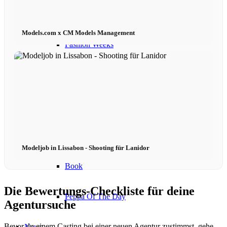
Become a model 2026
Models.com x CM Models Management
Fashion Weeks
Fashion brands
Wiki
Podcast
Modeljob in Lissabon - Shooting für Lanidor
Book
Die Bewertungs-Checkliste für deine
Peppa Of The Day
Agentursuche
Bevor du einem Casting bei einer neuen Agentur zustimmst, gehe
News