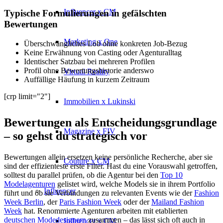
Influencer x CM
Typische Formulierungen in gefälschten
Bewertungen
Marketing x One
Überschwängliches Lob ohne konkreten Job-Bezug
Keine Erwähnung von Casting oder Agenturalltag
Identischer Satzbau bei mehreren Profilen
Profil ohne Bewertungshistorie anderswo
Virtual Reality
Auffällige Häufung in kurzem Zeitraum
[crp limit="2"]
Immobilien x Lukinski
Bewertungen als Entscheidungsgrundlage
Magazine x FIV
– so gehst du strategisch vor
Bewertungen allein ersetzen keine persönliche Recherche, aber sie
Couture x CM
sind der effizienteste erste Filter. Hast du eine Vorauswahl getroffen,
solltest du parallel prüfen, ob die Agentur bei den
Top 10
Modelagenturen
gelistet wird, welche Models sie in ihrem Portfolio
Influencer
führt und ob sie Verbindungen zu relevanten Events wie der
Fashion
Week Berlin
, der
Paris Fashion Week
oder der
Mailand Fashion
Week
hat. Renommierte Agenturen arbeiten mit etablierten
deutschen Modedesignern
zusammen – das lässt sich oft auch in
Influencer x CM