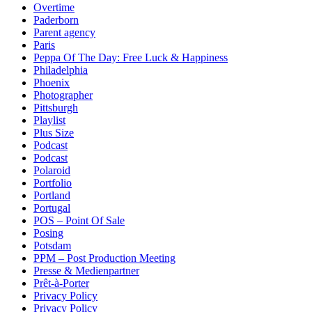
Overtime
Paderborn
Parent agency
Paris
Peppa Of The Day: Free Luck & Happiness
Philadelphia
Phoenix
Photographer
Pittsburgh
Playlist
Plus Size
Podcast
Podcast
Polaroid
Portfolio
Portland
Portugal
POS – Point Of Sale
Posing
Potsdam
PPM – Post Production Meeting
Presse & Medienpartner
Prêt-à-Porter
Privacy Policy
Privacy Policy