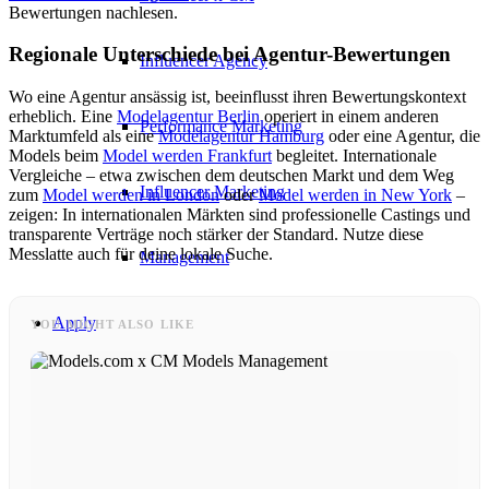
Bewertungen nachlesen.
Regionale Unterschiede bei Agentur-Bewertungen
Influencer Agency
Wo eine Agentur ansässig ist, beeinflusst ihren Bewertungskontext
erheblich. Eine
Modelagentur Berlin
operiert in einem anderen
Performance Marketing
Marktumfeld als eine
Modelagentur Hamburg
oder eine Agentur, die
Models beim
Model werden Frankfurt
begleitet. Internationale
Vergleiche – etwa zwischen dem deutschen Markt und dem Weg
Influencer Marketing
zum
Model werden in London
oder
Model werden in New York
–
zeigen: In internationalen Märkten sind professionelle Castings und
transparente Verträge noch stärker der Standard. Nutze diese
Messlatte auch für deine lokale Suche.
Management
Apply
YOU MIGHT ALSO LIKE
Become A Model
Become A Model 2026