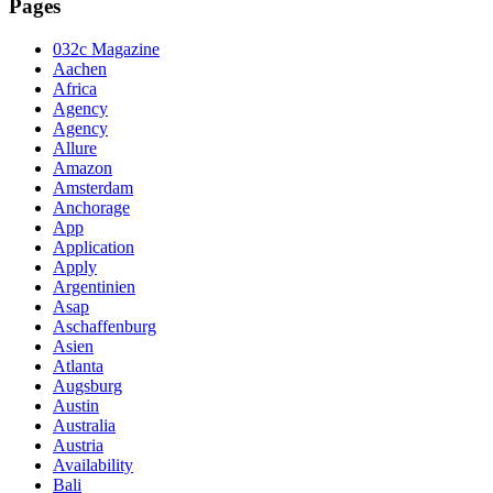
Pages
032c Magazine
Aachen
Africa
Agency
Agency
Allure
Amazon
Amsterdam
Anchorage
App
Application
Apply
Argentinien
Asap
Aschaffenburg
Asien
Atlanta
Augsburg
Austin
Australia
Austria
Availability
Bali