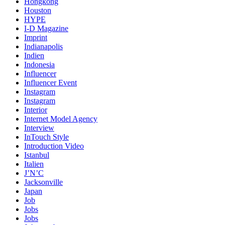
Hongkong
Houston
HYPE
I-D Magazine
Imprint
Indianapolis
Indien
Indonesia
Influencer
Influencer Event
Instagram
Instagram
Interior
Internet Model Agency
Interview
InTouch Style
Introduction Video
Istanbul
Italien
J’N’C
Jacksonville
Japan
Job
Jobs
Jobs