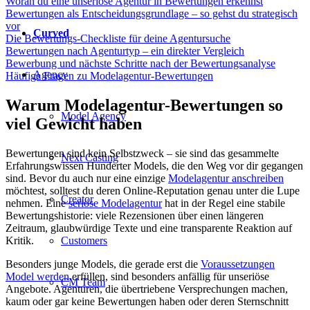
Woran du eine unseriöse Agentur in Bewertungen erkennst
Bewertungen als Entscheidungsgrundlage – so gehst du strategisch
vor
Curved
Die Bewertungs-Checkliste für deine Agentursuche
Bewertungen nach Agenturtyp – ein direkter Vergleich
Bewerbung und nächste Schritte nach der Bewertungsanalyse
Agency
Häufige Fragen zu Modelagentur-Bewertungen
Warum Modelagentur-Bewertungen so
Model Agency
viel Gewicht haben
Bewertungen sind kein Selbstzweck – sie sind das gesammelte
Next Casting
Erfahrungswissen Hunderter Models, die den Weg vor dir gegangen
sind. Bevor du auch nur eine einzige
Modelagentur anschreiben
möchtest, solltest du deren Online-Reputation genau unter die Lupe
Creator
nehmen. Eine
seriöse Modelagentur
hat in der Regel eine stabile
Bewertungshistorie: viele Rezensionen über einen längeren
Zeitraum, glaubwürdige Texte und eine transparente Reaktion auf
Kritik.
Customers
Besonders junge Models, die gerade erst die
Voraussetzungen
Model werden
erfüllen, sind besonders anfällig für unseriöse
CM Team
Angebote. Agenturen, die übertriebene Versprechungen machen,
kaum oder gar keine Bewertungen haben oder deren Sternschnitt