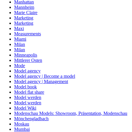
Manhattan
Mannheim
Marie Claire
Marketing
Marketing
Maxi
Measurements
Miami
Milan
Milan
Minneapolis
Mittlerer Osten
Mode
Model agency
Model agency | Become a model
Model agency | Management
Model book
Model flat share
Model werden
Model werden
Model Wiki
Modenschau Models: Showroom, Präsentation, Modenschau
Mönchengladbach
Moskau
Mumbai