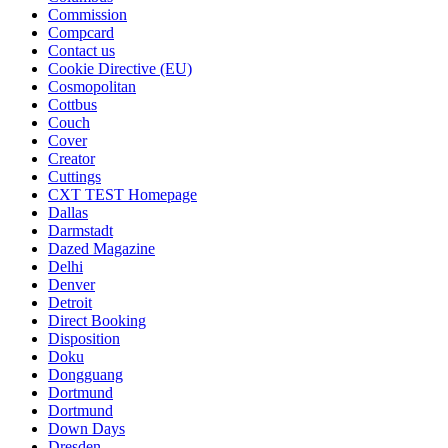
Commission
Compcard
Contact us
Cookie Directive (EU)
Cosmopolitan
Cottbus
Couch
Cover
Creator
Cuttings
CXT TEST Homepage
Dallas
Darmstadt
Dazed Magazine
Delhi
Denver
Detroit
Direct Booking
Disposition
Doku
Dongguang
Dortmund
Dortmund
Down Days
Dresden