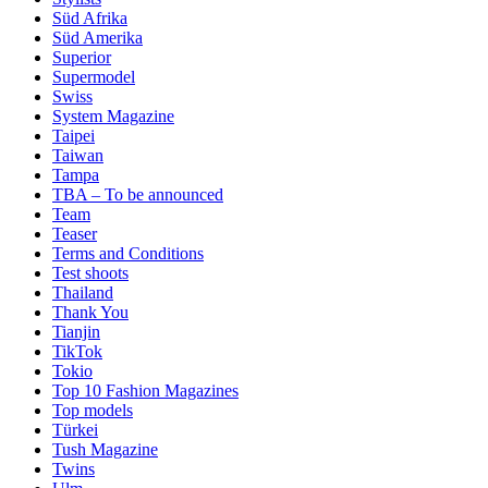
Süd Afrika
Süd Amerika
Superior
Supermodel
Swiss
System Magazine
Taipei
Taiwan
Tampa
TBA – To be announced
Team
Teaser
Terms and Conditions
Test shoots
Thailand
Thank You
Tianjin
TikTok
Tokio
Top 10 Fashion Magazines
Top models
Türkei
Tush Magazine
Twins