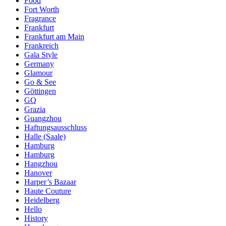
Food
Fort Worth
Fragrance
Frankfurt
Frankfurt am Main
Frankreich
Gala Style
Germany
Glamour
Go & See
Göttingen
GQ
Grazia
Guangzhou
Haftungsausschluss
Halle (Saale)
Hamburg
Hamburg
Hangzhou
Hanover
Harper’s Bazaar
Haute Couture
Heidelberg
Hello
History