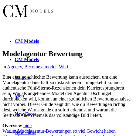
CM
Models
Modelagentur Bewertung
CM
Models
in
Agency
,
Become a model
,
Wiki
Eine einzige schlechte Bewertung kann ausreichen, um eine
Women
Modelagentur dauerhaft zu diskreditieren – umgekehrt können
authentische Fünf-Sterne-Rezensionen dein Karrieresprungbrett
sein. Wer als angehendes Model den Agentur-Dschungel
Men
durchblicken will, kommt an einer gründlichen Bewertungsanalyse
nicht vorbei. Dieser Guide zeigt dir, wie du Bewertungen richtig
liest, welche Warnsignale du sofort erkennst und warum die
New
Faces
Sternzahl allein niemals das vollständige Bild liefert.
Overview
hide
Warum Modelagentur-Bewertungen so viel Gewicht haben
New
Faces