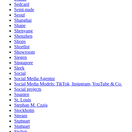
Sedcard
Semi-nude
Seoul
Shanghai
Shape
Shenyang
Shenzhen
Shops
Shortlist
Showroom
Siegen
Singapore
Sleek
Social
Social Media Agentur
Social Media Models: TikTok, Instagram, YouTube & Co.
Social projects
Spanien
St. Louis
Stephan M. Czaja
Stockholm
Stream
Stuttgart
Stuttgart
Stylists