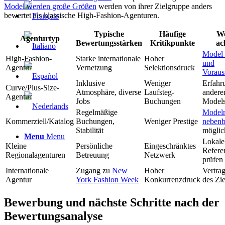
Model werden große Größen
werden von ihrer Zielgruppe anders
bewertet als klassische High-Fashion-Agenturen.
Typische
Häufige
Wo
Agenturtyp
Bewertungsstärken
Kritikpunkte
ac
Model
High-Fashion-
Starke internationale
Hoher
und
Agentur
Vernetzung
Selektionsdruck
Voraus
Inklusive
Weniger
Erfahr
Curve/Plus-Size-
Atmosphäre, diverse
Laufsteg-
andere
Agentur
Jobs
Buchungen
Model
Regelmäßige
Model
Kommerziell/Katalog
Buchungen,
Weniger Prestige
nebenb
Stabilität
möglic
Menu
Menu
Lokale
Kleine
Persönliche
Eingeschränktes
Refere
Regionalagenturen
Betreuung
Netzwerk
prüfen
Internationale
Zugang zu
New
Hoher
Vertrag
Agentur
York Fashion Week
Konkurrenzdruck
des Zie
Bewerbung und nächste Schritte nach der
Bewertungsanalyse