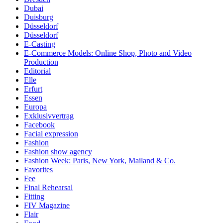
Dubai
Duisburg
Düsseldorf
Düsseldorf
E-Casting
E-Commerce Models: Online Shop, Photo and Video
Production
Editorial
Elle
Erfurt
Essen
Europa
Exklusivvertrag
Facebook
Facial expression
Fashion
Fashion show agency
Fashion Week: Paris, New York, Mailand & Co.
Favorites
Fee
Final Rehearsal
Fitting
FIV Magazine
Flair