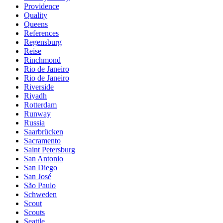
Providence
Quality
Queens
References
Regensburg
Reise
Rinchmond
Rio de Janeiro
Rio de Janeiro
Riverside
Riyadh
Rotterdam
Runway
Russia
Saarbrücken
Sacramento
Saint Petersburg
San Antonio
San Diego
San José
São Paulo
Schweden
Scout
Scouts
Seattle