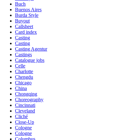
Buch
Buenos Aires
Burda Style
Buyout
Callsheet
Card index
Casting
Casting
Casting Agentur
Castings
Catalogue jobs
Celle
Charlotte
Chengdu
Chicago
China
Chongqing
Choreography
Cincinnati
Cleveland
Cliché
Close-Up
Cologne
Cologne
Columbus