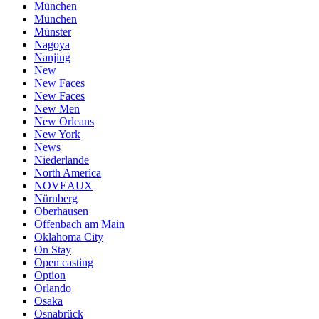
München
München
Münster
Nagoya
Nanjing
New
New Faces
New Faces
New Men
New Orleans
New York
News
Niederlande
North America
NOVEAUX
Nürnberg
Oberhausen
Offenbach am Main
Oklahoma City
On Stay
Open casting
Option
Orlando
Osaka
Osnabrück