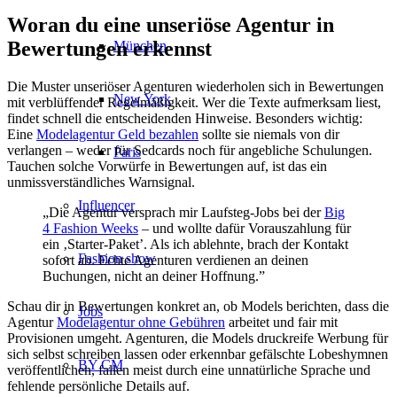
Woran du eine unseriöse Agentur in
Bewertungen erkennst
München
Die Muster unseriöser Agenturen wiederholen sich in Bewertungen
New York
mit verblüffender Regelmäßigkeit. Wer die Texte aufmerksam liest,
findet schnell die entscheidenden Hinweise. Besonders wichtig:
Eine
Modelagentur Geld bezahlen
sollte sie niemals von dir
verlangen – weder für Sedcards noch für angebliche Schulungen.
Paris
Tauchen solche Vorwürfe in Bewertungen auf, ist das ein
unmissverständliches Warnsignal.
Influencer
„Die Agentur versprach mir Laufsteg-Jobs bei der
Big
4 Fashion Weeks
– und wollte dafür Vorauszahlung für
ein ‚Starter-Paket’. Als ich ablehnte, brach der Kontakt
Fashion show
sofort ab. Echte Agenturen verdienen an deinen
Buchungen, nicht an deiner Hoffnung.”
Schau dir in Bewertungen konkret an, ob Models berichten, dass die
Jobs
Agentur
Modelagentur ohne Gebühren
arbeitet und fair mit
Provisionen umgeht. Agenturen, die Models druckreife Werbung für
sich selbst schreiben lassen oder erkennbar gefälschte Lobeshymnen
BY CM
veröffentlichen, fallen meist durch eine unnatürliche Sprache und
fehlende persönliche Details auf.