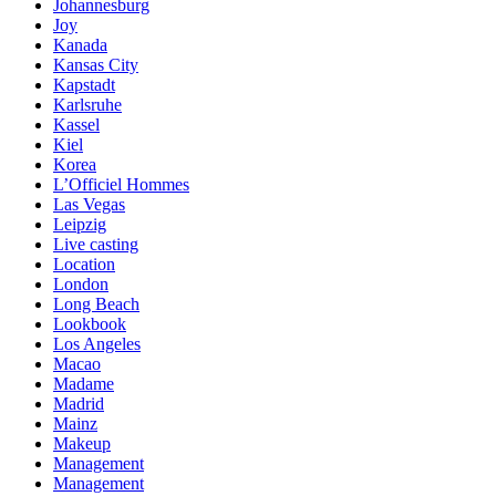
Johannesburg
Joy
Kanada
Kansas City
Kapstadt
Karlsruhe
Kassel
Kiel
Korea
L’Officiel Hommes
Las Vegas
Leipzig
Live casting
Location
London
Long Beach
Lookbook
Los Angeles
Macao
Madame
Madrid
Mainz
Makeup
Management
Management