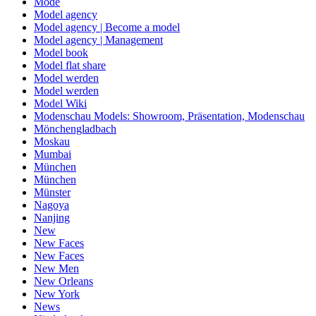
Mode
Model agency
Model agency | Become a model
Model agency | Management
Model book
Model flat share
Model werden
Model werden
Model Wiki
Modenschau Models: Showroom, Präsentation, Modenschau
Mönchengladbach
Moskau
Mumbai
München
München
Münster
Nagoya
Nanjing
New
New Faces
New Faces
New Men
New Orleans
New York
News