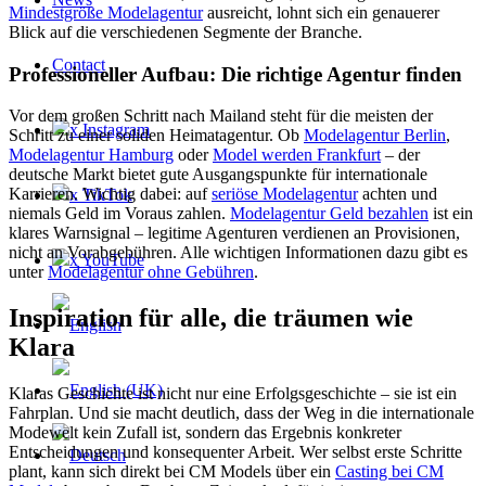
Mindestgröße Modelagentur
ausreicht, lohnt sich ein genauerer
Blick auf die verschiedenen Segmente der Branche.
Contact
Professioneller Aufbau: Die richtige Agentur finden
Vor dem großen Schritt nach Mailand steht für die meisten der
x Instagram
Schritt zu einer soliden Heimatagentur. Ob
Modelagentur Berlin
,
Modelagentur Hamburg
oder
Model werden Frankfurt
– der
deutsche Markt bietet gute Ausgangspunkte für internationale
Karrieren. Wichtig dabei: auf
seriöse Modelagentur
achten und
x TikTok
niemals Geld im Voraus zahlen.
Modelagentur Geld bezahlen
ist ein
klares Warnsignal – legitime Agenturen verdienen an Provisionen,
nicht an Vorabgebühren. Alle wichtigen Informationen dazu gibt es
x YouTube
unter
Modelagentur ohne Gebühren
.
Inspiration für alle, die träumen wie
Klara
Klaras Geschichte ist nicht nur eine Erfolgsgeschichte – sie ist ein
Fahrplan. Und sie macht deutlich, dass der Weg in die internationale
Modewelt kein Zufall ist, sondern das Ergebnis konkreter
Entscheidungen und konsequenter Arbeit. Wer selbst erste Schritte
plant, kann sich direkt bei CM Models über ein
Casting bei CM