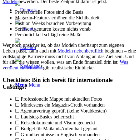
Models
bewerben. Der beste Zeitpunkt dafür ist jetzt.
Professionelle Fotos sind die Basis
Magazin-Features erhöhen die Sichtbarkeit
Fashion Weeks brauchen Vorbereitung
Seriöse Agenturen kosten nichts vorab
Persönlichkeit schlägt reine Maße
Wer noch unsicher ist, ob das Modeln überhaupt zum eigenen
Leben passt, kann auch mit
Modeln nebenberuflich
beginnen – eine
vollständige Karriere muss nicht von Anfang an das Ziel sein. Und
für alle, die wissen wollen, was am Ende finanziell drin ist:
Was
verdient ein Model?
gibt realistische Einblicke.
Checkliste: Bin ich bereit für internationale
Menu
Menu
Castings?
☐ Professionelle Mappe mit aktuellen Fotos
☐ Mindestens ein Magazin-Credit vorhanden
☐ Agenturvertrag geprüft (keine Vorabkosten)
☐ Laufsteg-Basics beherrscht
☐ Reisedokumente und Visum gecheckt
☐ Budget für Mailand-Aufenthalt geplant
☐ Grundkenntnisse in Englisch vorhanden