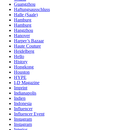
Guangzhou
Haftungsausschluss
Halle (Saale)
Hamburg
Hamburg
Hangzhou
Hanover
Harper’s Bazaar
Haute Couture
Heidelberg
Hello
History
Hongkong
Houston
HYPE
I-D Magazine
Imprint
Indianapolis
Indien
Indonesia
Influencer
Influencer Event
Instagram
Instagram
Interior