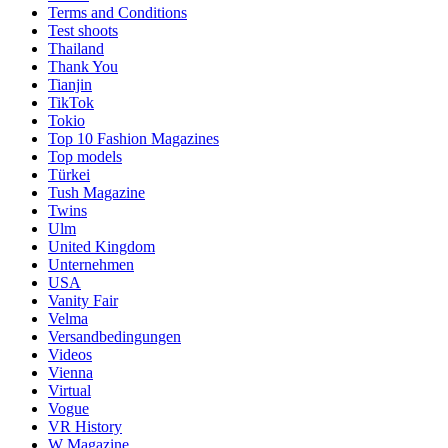
Terms and Conditions
Test shoots
Thailand
Thank You
Tianjin
TikTok
Tokio
Top 10 Fashion Magazines
Top models
Türkei
Tush Magazine
Twins
Ulm
United Kingdom
Unternehmen
USA
Vanity Fair
Velma
Versandbedingungen
Videos
Vienna
Virtual
Vogue
VR History
W Magazine