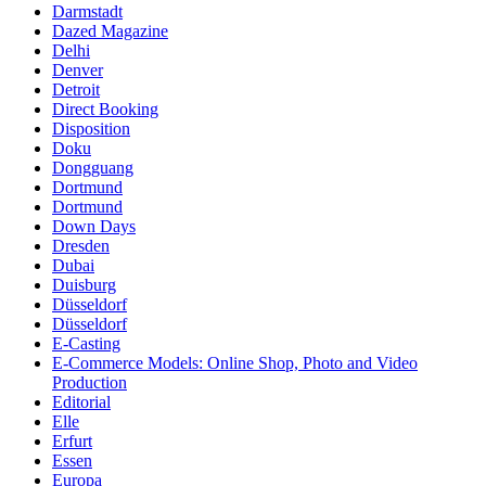
Darmstadt
Dazed Magazine
Delhi
Denver
Detroit
Direct Booking
Disposition
Doku
Dongguang
Dortmund
Dortmund
Down Days
Dresden
Dubai
Duisburg
Düsseldorf
Düsseldorf
E-Casting
E-Commerce Models: Online Shop, Photo and Video
Production
Editorial
Elle
Erfurt
Essen
Europa