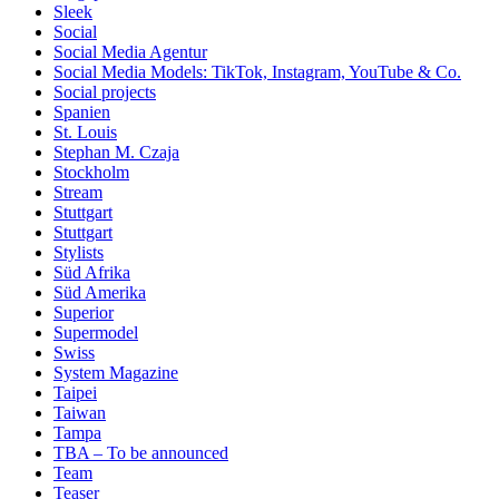
Sleek
Social
Social Media Agentur
Social Media Models: TikTok, Instagram, YouTube & Co.
Social projects
Spanien
St. Louis
Stephan M. Czaja
Stockholm
Stream
Stuttgart
Stuttgart
Stylists
Süd Afrika
Süd Amerika
Superior
Supermodel
Swiss
System Magazine
Taipei
Taiwan
Tampa
TBA – To be announced
Team
Teaser