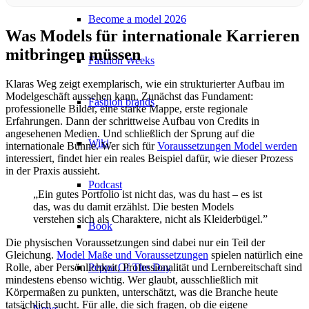
Become a model 2026
Was Models für internationale Karrieren
mitbringen müssen
Fashion Weeks
Klaras Weg zeigt exemplarisch, wie ein strukturierter Aufbau im
Modelgeschäft aussehen kann. Zunächst das Fundament:
Fashion brands
professionelle Bilder, eine starke Mappe, erste regionale
Erfahrungen. Dann der schrittweise Aufbau von Credits in
angesehenen Medien. Und schließlich der Sprung auf die
Wiki
internationale Bühne. Wer sich für
Voraussetzungen Model werden
interessiert, findet hier ein reales Beispiel dafür, wie dieser Prozess
in der Praxis aussieht.
Podcast
„Ein gutes Portfolio ist nicht das, was du hast – es ist
das, was du damit erzählst. Die besten Models
verstehen sich als Charaktere, nicht als Kleiderbügel.”
Book
Die physischen Voraussetzungen sind dabei nur ein Teil der
Gleichung.
Model Maße und Voraussetzungen
spielen natürlich eine
Peppa Of The Day
Rolle, aber Persönlichkeit, Professionalität und Lernbereitschaft sind
mindestens ebenso wichtig. Wer glaubt, ausschließlich mit
Körpermaßen zu punkten, unterschätzt, was die Branche heute
tatsächlich sucht. Für alle, die sich fragen, ob die eigene
News