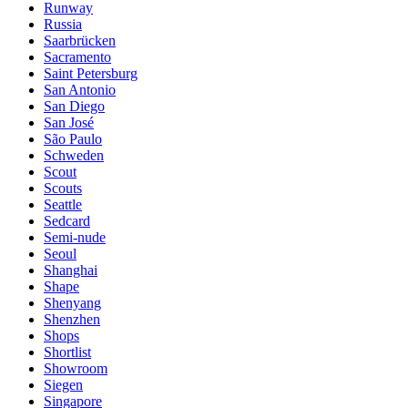
Runway
Russia
Saarbrücken
Sacramento
Saint Petersburg
San Antonio
San Diego
San José
São Paulo
Schweden
Scout
Scouts
Seattle
Sedcard
Semi-nude
Seoul
Shanghai
Shape
Shenyang
Shenzhen
Shops
Shortlist
Showroom
Siegen
Singapore