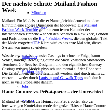
Der nächste Schritt: Mailand Fashion
Week
München
Mailand. Für Models ist dieser Name gleichbedeutend mit dem
Eintritt in eine andere Dimension der Modewelt. Die
Mailand
New York
Fashion Week Termine
gehören zum festen Kalender der
internationalen Branche – neben den Schauen in New York, London
und Paris bilden sie die
Big 4 Fashion Weeks
, die den globalen Takt
Paris
der Mode vorgeben. Für Klara wird es das erste Mal sein, dieses
System von innen zu erleben.
Was sie erwartet, ist intensiv: Castings in schneller Folge, kaum
Influencer
Schlaf, ständige Bewegung durch die Stadt. Zwischen Showroom-
Terminen, Go-Sees bei Designern und den eigentlichen Runway-
Castings müssen Models physisch und mental auf der Höhe sein.
Fashion show
Die Erfahrungen, die dort gesammelt werden, sind durch nichts zu
ersetzen – weder durch
Laufsteg und Catwalk Tipps
noch durch
noch so viele Probeläufe daheim.
Jobs
Haute Couture vs. Prêt-à-porter – der Unterschied
BY CM
Mailand ist vor allem die Heimat von Prêt-à-porter, also der
hochwertigen Konfektionsmode der großen Häuser. Haute Couture