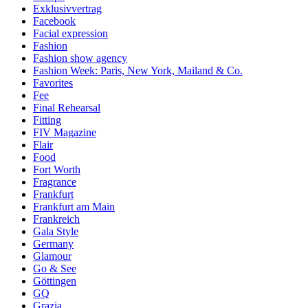
Exklusivvertrag
Facebook
Facial expression
Fashion
Fashion show agency
Fashion Week: Paris, New York, Mailand & Co.
Favorites
Fee
Final Rehearsal
Fitting
FIV Magazine
Flair
Food
Fort Worth
Fragrance
Frankfurt
Frankfurt am Main
Frankreich
Gala Style
Germany
Glamour
Go & See
Göttingen
GQ
Grazia