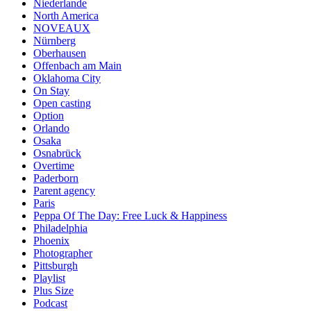
Niederlande
North America
NOVEAUX
Nürnberg
Oberhausen
Offenbach am Main
Oklahoma City
On Stay
Open casting
Option
Orlando
Osaka
Osnabrück
Overtime
Paderborn
Parent agency
Paris
Peppa Of The Day: Free Luck & Happiness
Philadelphia
Phoenix
Photographer
Pittsburgh
Playlist
Plus Size
Podcast