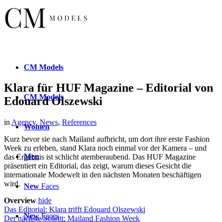
CM
Models
Klara für HUF Magazine – Editorial von
CM
Models
Edouard Olszewski
in
Agency
,
News
,
References
Women
Kurz bevor sie nach Mailand aufbricht, um dort ihre erste Fashion
Week zu erleben, stand Klara noch einmal vor der Kamera – und
Men
das Ergebnis ist schlicht atemberaubend. Das HUF Magazine
präsentiert ein Editorial, das zeigt, warum dieses Gesicht die
internationale Modewelt in den nächsten Monaten beschäftigen
wird.
New
Faces
Overview
hide
Das Editorial: Klara trifft Edouard Olszewski
New
Faces
Der nächste Schritt: Mailand Fashion Week