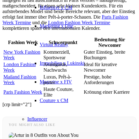
hingegen ist fast ausschließlich in Paris verortet – handgefertigt,
maßgeschneidert, für einen sehr kleinen Kundenkreis. Für ein
Influencer x CM
aufstrebendes Model sind beide Bereiche relevant, aber der Einstieg
erfolgt fast immer über Prêt-à-porter-Schauen. Die
Paris Fashion
Week Termine
und die
London Fashion Week Termine
Marketing x One
komplettieren später den internationalen Kalender.
Bedeutung für
Fashion Week
Schwerpunkt
Virtual Reality
Newcomer
New York Fashion
Kommerziell,
Guter Einstieg, breite
Week
Sportswear
Buchungen
Immobilien x Lukinski
London Fashion
Avantgarde,
Ideal für kreative
Week
Nachwuchs
Newcomer
Mailand Fashion
Luxus, Prêt-à-
Prestige, hohe
Magazine x FIV
Week
porter
Anforderungen
Haute Couture,
Paris Fashion Week
Krönung einer Karriere
Elite
Couture x CM
[crp limit="2"]
Influencer
YOU MIGHT ALSO LIKE
Influencer x CM