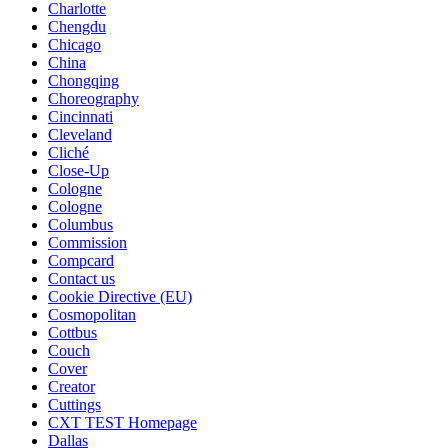
Charlotte
Chengdu
Chicago
China
Chongqing
Choreography
Cincinnati
Cleveland
Cliché
Close-Up
Cologne
Cologne
Columbus
Commission
Compcard
Contact us
Cookie Directive (EU)
Cosmopolitan
Cottbus
Couch
Cover
Creator
Cuttings
CXT TEST Homepage
Dallas