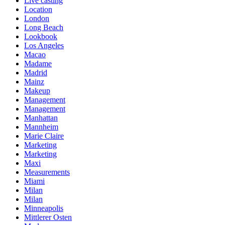
Live casting
Location
London
Long Beach
Lookbook
Los Angeles
Macao
Madame
Madrid
Mainz
Makeup
Management
Management
Manhattan
Mannheim
Marie Claire
Marketing
Marketing
Maxi
Measurements
Miami
Milan
Milan
Minneapolis
Mittlerer Osten