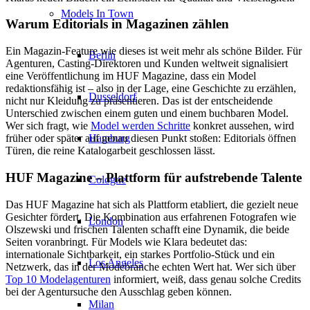
Models In Town
Warum Editorials in Magazinen zählen
Ein Magazin-Feature wie dieses ist weit mehr als schöne Bilder. Für
Berlin
Agenturen, Casting-Direktoren und Kunden weltweit signalisiert
eine Veröffentlichung im HUF Magazine, dass ein Model
redaktionsfähig ist – also in der Lage, eine Geschichte zu erzählen,
Dusseldorf
nicht nur Kleidung zu präsentieren. Das ist der entscheidende
Unterschied zwischen einem guten und einem buchbaren Model.
Wer sich fragt, wie
Model werden Schritte
konkret aussehen, wird
Hamburg
früher oder später auf genau diesen Punkt stoßen: Editorials öffnen
Türen, die reine Katalogarbeit geschlossen lässt.
HUF Magazine – Plattform für aufstrebende Talente
Cologne
Das HUF Magazine hat sich als Plattform etabliert, die gezielt neue
Gesichter fördert. Die Kombination aus erfahrenen Fotografen wie
London
Olszewski und frischen Talenten schafft eine Dynamik, die beide
Seiten voranbringt. Für Models wie Klara bedeutet das:
internationale Sichtbarkeit, ein starkes Portfolio-Stück und ein
Los Angeles
Netzwerk, das in der Modebranche echten Wert hat. Wer sich über
Top 10 Modelagenturen
informiert, weiß, dass genau solche Credits
bei der Agentursuche den Ausschlag geben können.
Milan