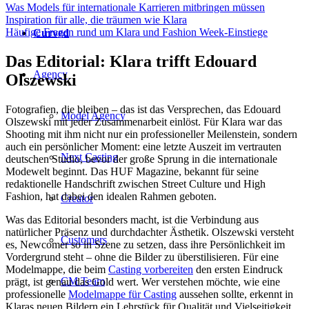
Was Models für internationale Karrieren mitbringen müssen
Inspiration für alle, die träumen wie Klara
Häufige Fragen rund um Klara und Fashion Week-Einstiege
Curved
Das Editorial: Klara trifft Edouard
Agency
Olszewski
Fotografien, die bleiben – das ist das Versprechen, das Edouard
Model Agency
Olszewski mit jeder Zusammenarbeit einlöst. Für Klara war das
Shooting mit ihm nicht nur ein professioneller Meilenstein, sondern
auch ein persönlicher Moment: eine letzte Auszeit im vertrauten
Next Casting
deutschen Studio, bevor der große Sprung in die internationale
Modewelt beginnt. Das HUF Magazine, bekannt für seine
redaktionelle Handschrift zwischen Street Culture und High
Fashion, hat dabei den idealen Rahmen geboten.
Creator
Was das Editorial besonders macht, ist die Verbindung aus
natürlicher Präsenz und durchdachter Ästhetik. Olszewski versteht
Customers
es, Newcomer so in Szene zu setzen, dass ihre Persönlichkeit im
Vordergrund steht – ohne die Bilder zu überstilisieren. Für eine
Modelmappe, die beim
Casting vorbereiten
den ersten Eindruck
CM Team
prägt, ist genau das Gold wert. Wer verstehen möchte, wie eine
professionelle
Modelmappe für Casting
aussehen sollte, erkennt in
Klaras neuen Bildern ein Lehrstück für Qualität und Vielseitigkeit.