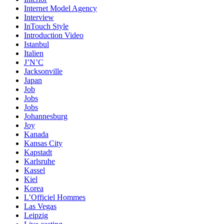
Internet Model Agency
Interview
InTouch Style
Introduction Video
Istanbul
Italien
J’N’C
Jacksonville
Japan
Job
Jobs
Jobs
Johannesburg
Joy
Kanada
Kansas City
Kapstadt
Karlsruhe
Kassel
Kiel
Korea
L’Officiel Hommes
Las Vegas
Leipzig