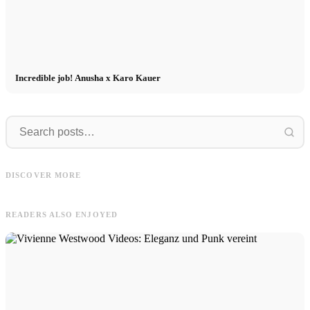
Incredible job! Anusha x Karo Kauer
FAVELA
Artur
FAVELA Clothing - new campaign
DISCOVER MORE
Artur in 8 Outfits von About You
with Basile Lafrej and Dohoo Kang
READERS ALSO ENJOYED