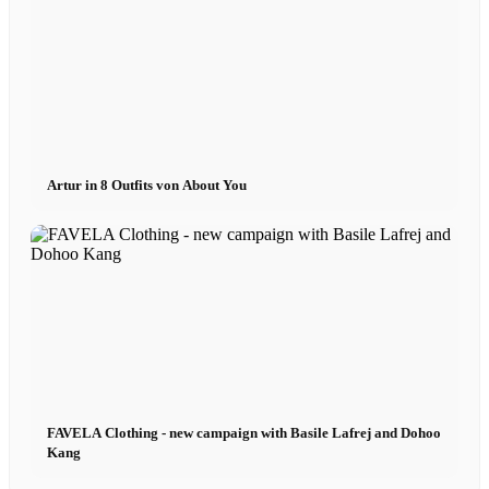
Influencer Agency
Performance Marketing
Artur in 8 Outfits von About You
Influencer Marketing
Management
Apply
Become A Model
FAVELA Clothing - new campaign with Basile Lafrej and Dohoo
Become A Model 2026
Kang