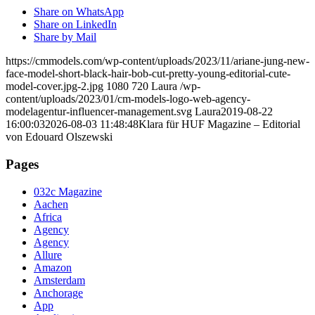
Share on WhatsApp
Share on LinkedIn
Share by Mail
https://cmmodels.com/wp-content/uploads/2023/11/ariane-jung-new-
face-model-short-black-hair-bob-cut-pretty-young-editorial-cute-
model-cover.jpg-2.jpg
1080
720
Laura
/wp-
content/uploads/2023/01/cm-models-logo-web-agency-
modelagentur-influencer-management.svg
Laura
2019-08-22
16:00:03
2026-08-03 11:48:48
Klara für HUF Magazine – Editorial
von Edouard Olszewski
Pages
032c Magazine
Aachen
Africa
Agency
Agency
Allure
Amazon
Amsterdam
Anchorage
App