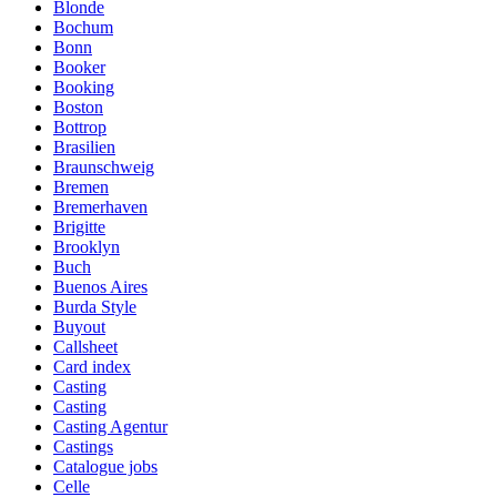
Blonde
Bochum
Bonn
Booker
Booking
Boston
Bottrop
Brasilien
Braunschweig
Bremen
Bremerhaven
Brigitte
Brooklyn
Buch
Buenos Aires
Burda Style
Buyout
Callsheet
Card index
Casting
Casting
Casting Agentur
Castings
Catalogue jobs
Celle