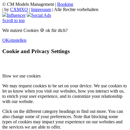
© CM Models Management |
Booking
|
by
CXMXO
|
Impressum
| Alle Rechte vorbehalten
Influencer
Social Ads
Scroll to top
Wir nutzen Cookies 🍪 ok für dich?
OK
einstellen
Cookie and Privacy Settings
How we use cookies
We may request cookies to be set on your device. We use cookies to
let us know when you visit our websites, how you interact with us,
to enrich your user experience, and to customize your relationship
with our website.
Click on the different category headings to find out more. You can
also change some of your preferences. Note that blocking some
types of cookies may impact your experience on our websites and
the services we are able to offer.