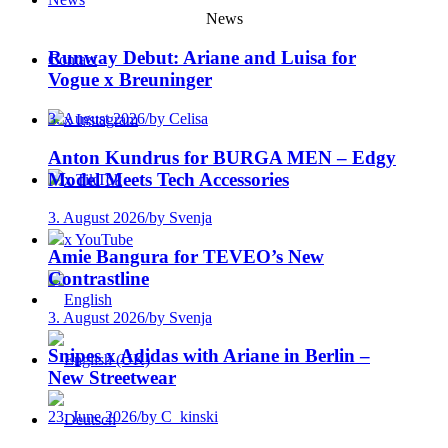
News
Runway Debut: Ariane and Luisa for
Contact
Vogue x Breuninger
3. August 2026
/
by Celisa
x Instagram
Anton Kundrus for BURGA MEN – Edgy
Model Meets Tech Accessories
x TikTok
3. August 2026
/
by Svenja
x YouTube
Amie Bangura for TEVEO’s New
Contrastline
3. August 2026
/
by Svenja
Snipes x Adidas with Ariane in Berlin –
New Streetwear
23. June 2026
/
by C_kinski