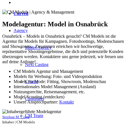
Curved
Modelagentur: Model in Osnabrück
Agency
Osnabrück – Models in Osnabrück gesucht? CM Models ist die
Agentur für Models für Kampagnen, Fotoshootings, Modenschauen
und Showrooms. Zusammen erreichen wir hochwertige,
Model Agency
repräsentative Shootingergebnisse, die dich und potenzielle Kunden
überzeugen werden. Kontaktiere uns gerne jederzeit, wir freuen uns
auf deine Anfrage!
Next Casting
CM Models Agentur und Management
Models für Werbung: Foto- und Videoproduktion
Creator
Models für Mode: Fitting, Showroom, Modenschau
Internationales Model Management (Ausland)
Nutzungsrechte, Reisemanagement, etc.
Model Scouting (entdecken)
Customers
Unsere Ansprechpartner:
Kontakt
CM Team
Stephan M. Czaja
Inhaber | CM Models