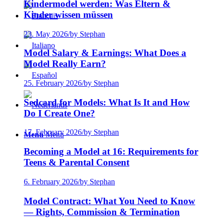
Kindermodel werden: Was Eltern &
Kinder wissen müssen
23. May 2026
/
by Stephan
Model Salary & Earnings: What Does a
Model Really Earn?
25. February 2026
/
by Stephan
Sedcard for Models: What Is It and How
Do I Create One?
17. February 2026
/
by Stephan
Menu
Menu
Becoming a Model at 16: Requirements for
Teens & Parental Consent
6. February 2026
/
by Stephan
Model Contract: What You Need to Know
— Rights, Commission & Termination