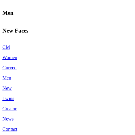
Men
New Faces
CM
Women
Curved
Men
New
Twins
Creator
News
Contact