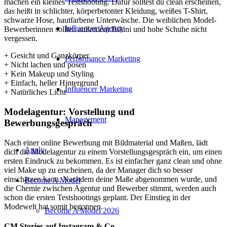
machen ein kleines Testshooting. Dafür solltest du clean erscheinen,
das heißt in schlichter, körperbetonter Kleidung, weißes T-Shirt,
schwarze Hose, hautfarbene Unterwäsche. Die weiblichen Model-
Influencer Agency
Bewerberinnen sollten außerdem Bikini und hohe Schuhe nicht
vergessen.
+ Gesicht und Ganzkörper
Performance Marketing
+ Nicht lachen und posen
+ Kein Makeup und Styling
+ Einfach, heller Hintergrund
Influencer Marketing
+ Natürliches Licht
Modelagentur: Vorstellung und
Management
Bewerbungsgespräch
Nach einer online Bewerbung mit Bildmaterial und Maßen, lädt
Apply
dich die Modelagentur zu einem Vorstellungsgespräch ein, um einen
ersten Eindruck zu bekommen. Es ist einfacher ganz clean und ohne
viel Make up zu erscheinen, da der Manager dich so besser
einschätzen kann. Nachdem deine Maße abgenommen wurde, und
Become A Model
die Chemie zwischen Agentur und Bewerber stimmt, werden auch
schon die ersten Testshootings geplant. Der Einstieg in der
Modewelt hat somit begonnen.
Become A Model 2026
CM Stories auf Instagram & Co.