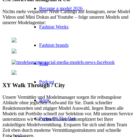
Become a model 2026
Nichts mehr verpassen! Neue Castings auf Instagram, neue Model
Videos und Mini Dokus auf Youtube – folge unseren Models und
unserer Modelagentur:
Fashion Weeks
Fashion brands
Wiki
Podcast
XY Walk Through / City
Unsere Vermittler und Modelmanager sorgen für reibungslose
Book
Abläufe ohne jeglichen Aufwand für Sie. Dank schneller
Reaktionszeiten und zügiger Model Auswahl, liegen Ihnen alle
Models mit Portfolio schnell zur Selektion vor. Mit unserem Service
Peppa Of The Day
unterstützen wir Sie schnell sowie unkompliziert bei Ihrer
zukünftigen Modelvermittlung. Ersparen Sie sich und dem Team
Zeit eben durch moderne Vermittlungsstrukturen und schnelle
Entscheidungen.
News