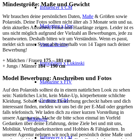
Mindestgröße: Maße und Gewicht
Influencer x CM
Wir brauchen deine persönlichen Daten,
Maße
& Größen sowie
Polaroids. Deine Fotos sollten nicht älter als 3 Monate sein und ua.
Marketing x One
dein aktuelles Aussehen, Frisur und Haarlänge zeigen. Leider ist es
uns nicht möglich aufgrund der Vielzahl an Bewerbungen, jede zu
beantworten. Deshalb bitten wir um Verständnis. Wenn es passt,
meldet sich unser Scout aber innerhalb von 14 Tagen nach deiner
Virtual Reality
Bewerbung!
+ Mädchen / Frauen
175 – 181 cm
Immobilien x Lukinski
+ Jungs / Männer
184 – 190 cm
Model Bewerbung: Anschreiben und Fotos
Magazine x FIV
Auf den Polaroids solltest du in einem natürlichen Look zu sehen
sein: Natürliches Licht, kein Make-Up, körperbetonte schlichte
Couture x CM
Kleidung. Sobald wir deine Bewerbung gecheckt haben und dich
interessant finden, melden wir uns bei dir per E-Mail oder gegeben
falls telefonisch. Wir laden dich zu einer kurzen Vorstellung in
unsere Agentur ein. Mache dir bitte schon einmal im Vorfeld
Influencer
Gedanken über deine Erfahrung, deine Ziele bei und mit uns,
Mobilität, Verfügbarkeitszeiten und Hobbies & Fähigkeiten. In
unserer Agentur nehmen wir noch mal persönlich deine Maße und
Influencer x CM