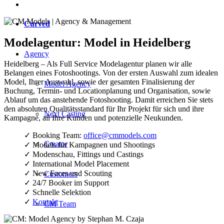
Curved
Modelagentur: Model in Heidelberg
Agency
Heidelberg – Als Full Service Modelagentur planen wir alle
Belangen eines Fotoshootings. Von der ersten Auswahl zum idealen
Model, Ihrer Auswahl, sowie der gesamten Finalisierung der
Model Agency
Buchung, Termin- und Locationplanung und Organisation, sowie
Ablauf um das anstehende Fotoshooting. Damit erreichen Sie stets
den absoluten Qualitätsstandard für Ihr Projekt für sich und ihre
Next Casting
Kampagne, all Ihre Kunden und potenzielle Neukunden.
✓ Booking Team:
office@cmmodels.com
Creator
✓ Models für Kampagnen und Shootings
✓ Modenschau, Fittings und Castings
✓ International Model Placement
✓ New Faces und Scouting
Customers
✓ 24/7 Booker im Support
✓ Schnelle Selektion
✓
Kontakt
CM Team