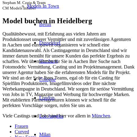
Stephan M. Czaja & Team
Models In Town
CM Models Inhaber
Model buchen in Heidelberg
Berlin
Qualitätsbewusst, mit Erfahrung aus vielen Jahren am
Produktionsset unserer Vermittler und mit zuverlässigen Agenturen
Dusseldorf
in Aachen und europaweit organisieren wir schnell eine
Kandidatenauswahl. Als Castingagentur in Deutschland sind wir
immer darum bemüht für unsere Kunden das perfekte Ergebnis zu
Hamburg
schaffen. Wir übernehmen für Sie in Aachen Ihre Suche nach
Fotomodels: Vermittlung, Casting und im Projektmanagement. Dank
unserer Agentur haben Sie die erfahrensten Models für Ihr Projekt.
Wir sind an der Seite Ihres Teams, egal ob für ein Casting für
Cologne
Spielfilm Produktionen, Imagefilmvideos oder Ihre nächste
Werbekampagne in Deutschland. Wir sorgen für seriöse Vermittlung
von Jobs in TV, Magazine und Werbung für hochwertige Marken.
London
Mit etablierten Partneragenturen können wir schnell für die
perfekten Vorschläge sorgen, rufen Sie uns an.
Viele Castings und Jobs sind hier vor allem in
München
.
Los Angeles
Frauen
Curved
Milan