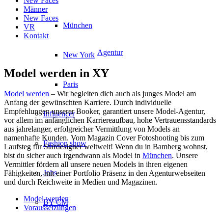
New Faces
Männer
New Faces
München
VR
Kontakt
Agentur
New York
Model werden in XY
Paris
Model werden
– Wir begleiten dich auch als junges Model am
Anfang der gewünschten Karriere. Durch individuelle
Empfehlungen unserer Booker, garantiert unsere Model-Agentur,
Influencer
vor allem im anfänglichen Karriereaufbau, hohe Vertrauensstandards
aus jahrelanger, erfolgreicher Vermittlung von Models an
namenhafte Kunden. Vom Magazin Cover Fotoshooting bis zum
Fashion show
Laufsteg für Stardesigner weltweit! Wenn du in Bamberg wohnst,
bist du sicher auch irgendwann als Model in
München
. Unsere
Vermittler fördern all unsere neuen Models in ihren eigenen
Jobs
Fähigkeiten, mit einer Portfolio Präsenz in den Agenturwebseiten
und durch Reichweite in Medien und Magazinen.
Model werden
BY CM
Voraussetzungen