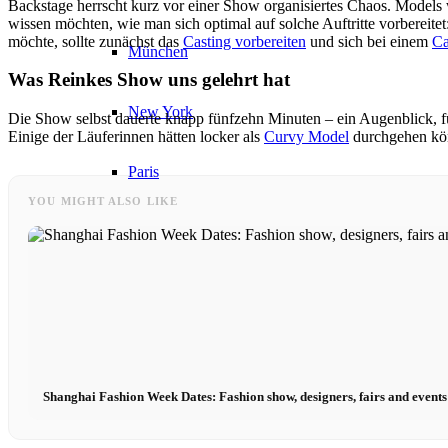
Backstage herrscht kurz vor einer Show organisiertes Chaos. Models w
wissen möchten, wie man sich optimal auf solche Auftritte vorbereitet
möchte, sollte zunächst das
Casting vorbereiten
und sich bei einem
Ca
München
Was Reinkes Show uns gelehrt hat
New York
Die Show selbst dauerte knapp fünfzehn Minuten – ein Augenblick, fü
Einige der Läuferinnen hätten locker als
Curvy Model
durchgehen kön
Paris
YOU MIGHT ALSO LIKE
Influencer
Fashion show
Jobs
Shanghai Fashion Week Dates: Fashion show, designers, fairs and events
BY CM