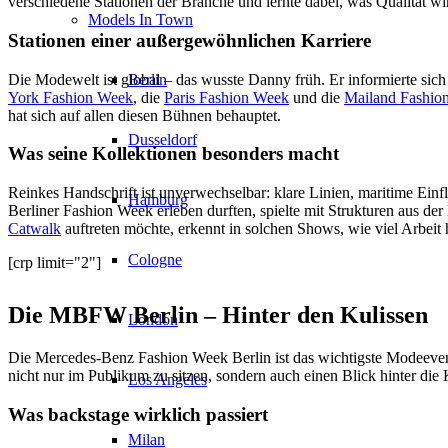
verschiedene Stationen der Branche und lernte dabei, was Qualität wi
Models In Town
Stationen einer außergewöhnlichen Karriere
Berlin
Die Modewelt ist global – das wusste Danny früh. Er informierte sich
York Fashion Week
, die
Paris Fashion Week
und die
Mailand Fashio
hat sich auf allen diesen Bühnen behauptet.
Dusseldorf
Was seine Kollektionen besonders macht
Reinkes Handschrift ist unverwechselbar: klare Linien, maritime Einf
Hamburg
Berliner Fashion Week erleben durften, spielte mit Strukturen aus de
Catwalk
auftreten möchte, erkennt in solchen Shows, wie viel Arbeit 
Cologne
[crp limit="2"]
Die MBFW Berlin – Hinter den Kulissen
London
Die Mercedes-Benz Fashion Week Berlin ist das wichtigste Modeevent
nicht nur im Publikum zu sitzen, sondern auch einen Blick hinter die 
Los Angeles
Was backstage wirklich passiert
Milan