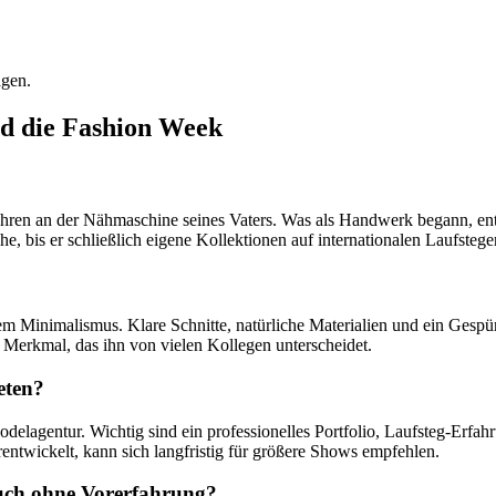
agen.
d die Fashion Week
ahren an der Nähmaschine seines Vaters. Was als Handwerk begann, ent
e, bis er schließlich eigene Kollektionen auf internationalen Laufstege
nem Minimalismus. Klare Schnitte, natürliche Materialien und ein Gespü
ein Merkmal, das ihn von vielen Kollegen unterscheidet.
eten?
elagentur. Wichtig sind ein professionelles Portfolio, Laufsteg-Erfahru
erentwickelt, kann sich langfristig für größere Shows empfehlen.
auch ohne Vorerfahrung?