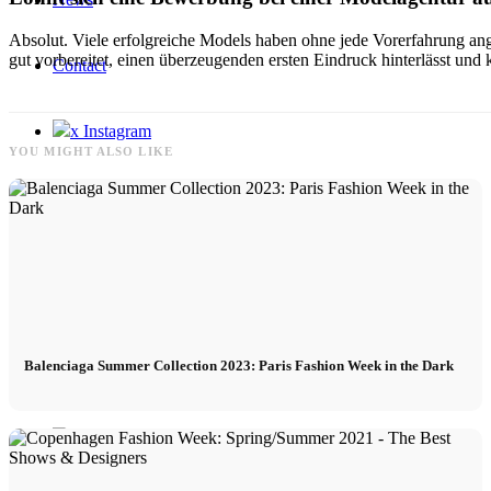
Absolut. Viele erfolgreiche Models haben ohne jede Vorerfahrung ange
gut vorbereitet, einen überzeugenden ersten Eindruck hinterlässt und 
Contact
x Instagram
YOU MIGHT ALSO LIKE
x TikTok
x YouTube
Balenciaga Summer Collection 2023: Paris Fashion Week in the Dark