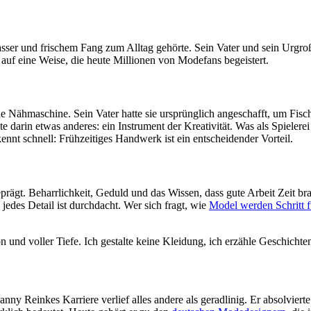
ser und frischem Fang zum Alltag gehörte. Sein Vater und sein Urgroßv
uf eine Weise, die heute Millionen von Modefans begeistert.
ine Nähmaschine. Sein Vater hatte sie ursprünglich angeschafft, um Fis
e darin etwas anderes: ein Instrument der Kreativität. Was als Spielere
kennt schnell: Frühzeitiges Handwerk ist ein entscheidender Vorteil.
rägt. Beharrlichkeit, Geduld und das Wissen, dass gute Arbeit Zeit br
 jedes Detail ist durchdacht. Wer sich fragt, wie
Model werden Schritt fü
und voller Tiefe. Ich gestalte keine Kleidung, ich erzähle Geschichte
ny Reinkes Karriere verlief alles andere als geradlinig. Er absolviert