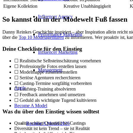
Eigene Kollektion
Kreative Unabhängigkeit
K
Influencer Agency
So kannst du in der Modewelt Fuß fassen
Danny Reinkes Geschichte inspiriert – aber Inspiration allein reicht 
Performance Marketing
über die
Top 10 Modelagenturen
zu informieren. Wer proaktiv ist, ka
Deine Checkliste für den Einstieg
Influencer Marketing
☐ Realistische Selbsteinschätzung vornehmen
☐ Professionelle Fotos erstellen lassen
Management
☐ Modelmappe zusammenstellen
☐ Seriöse Agenturen recherchieren
☐ Casting-Termine sorgfältig vorbereiten
Apply
☐ Laufsteg-Training absolvieren
☐ Feedback annehmen und umsetzen
☐ Geduld als wichtigste Tugend kultivieren
Become A Model
Was du über den Einstieg wissen solltest
Qualität schlägt Quantität bei Castings
Become A Model 2026
Diversität ist kein Trend – sie ist Realität