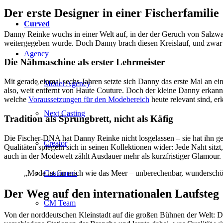
Der erste Designer in einer Fischerfamilie
Curved
Danny Reinke wuchs in einer Welt auf, in der der Geruch von Salzwas
weitergegeben wurde. Doch Danny brach diesen Kreislauf, und zwar a
Agency
Die Nähmaschine als erster Lehrmeister
Mit gerade einmal sechs Jahren setzte sich Danny das erste Mal an e
Model Agency
also, weit entfernt von Haute Couture. Doch der kleine Danny erkannt
welche
Voraussetzungen für den Modebereich
heute relevant sind, er
Next Casting
Tradition als Sprungbrett, nicht als Käfig
Die Fischer-DNA hat Danny Reinke nicht losgelassen – sie hat ihn gep
Creator
Qualitäten spiegeln sich in seinen Kollektionen wider: Jede Naht sitzt,
auch in der Modewelt zählt Ausdauer mehr als kurzfristiger Glamour.
„Mode ist für mich wie das Meer – unberechenbar, wunderschön 
Customers
Der Weg auf den internationalen Laufsteg
CM Team
Von der norddeutschen Kleinstadt auf die großen Bühnen der Welt: Dan