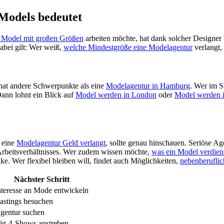
Models bedeutet
s Model mit großen Größen
arbeiten möchte, hat dank solcher Designer
abei gilt: Wer weiß,
welche Mindestgröße eine Modelagentur
verlangt, 
at andere Schwerpunkte als eine
Modelagentur in Hamburg
. Wer im S
Dann lohnt ein Blick auf
Model werden in London
oder
Model werden 
 eine
Modelagentur Geld verlangt
, sollte genau hinschauen. Seriöse Ag
 Arbeitsverhältnisses. Wer zudem wissen möchte,
was ein Model verdien
e. Wer flexibel bleiben will, findet auch Möglichkeiten,
nebenberufli
Nächster Schritt
nteresse an Mode entwickeln
astings besuchen
gentur suchen
ig-4-Shows anstreben