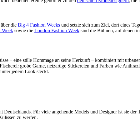
rklich bedeutet. Heute gehört er zu den
deutschen Modedesignern
, die
 über die
Big 4 Fashion Weeks
und setzte sich zum Ziel, dort eines T
n Week
sowie die
London Fashion Week
sind die Bühnen, auf denen in
lüsse – eine stille Hommage an seine Herkunft – kombiniert mit urbane
r Fischerei: grobe Garne, netzartige Stickereien und Farben wie Anthr
hinter jedem Look steckt.
 Deutschlands. Für viele angehende Models und Designer ist sie der T
Kulissen zu werfen.