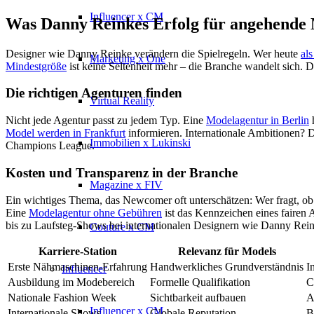
Influencer x CM
Was Danny Reinkes Erfolg für angehende 
Designer wie Danny Reinke verändern die Spielregeln. Wer heute
al
Marketing x One
Mindestgröße
ist keine Seltenheit mehr – die Branche wandelt sich. D
Die richtigen Agenturen finden
Virtual Reality
Nicht jede Agentur passt zu jedem Typ. Eine
Modelagentur in Berlin
h
Model werden in Frankfurt
informieren. Internationale Ambitionen? 
Immobilien x Lukinski
Champions League.
Kosten und Transparenz in der Branche
Magazine x FIV
Ein wichtiges Thema, das Newcomer oft unterschätzen: Wer fragt, ob
Eine
Modelagentur ohne Gebühren
ist das Kennzeichen eines fairen
bis zu Laufsteg-Shows bei internationalen Designern wie Danny Reink
Couture x CM
Karriere-Station
Relevanz für Models
Erste Nähmaschinen-Erfahrung
Handwerkliches Grundverständnis
I
Influencer
Ausbildung im Modebereich
Formelle Qualifikation
C
Nationale Fashion Week
Sichtbarkeit aufbauen
A
Influencer x CM
Internationale Shows
Globale Reputation
B