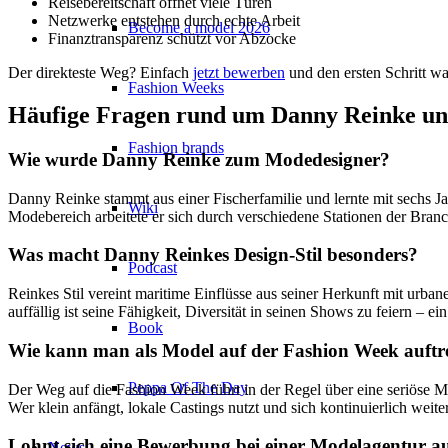
Reisebereitschaft öffnet viele Türen
Netzwerke entstehen durch echte Arbeit
Become a model 2026
Finanztransparenz schützt vor Abzocke
Der direkteste Weg? Einfach
jetzt bewerben
und den ersten Schritt w
Fashion Weeks
Häufige Fragen rund um Danny Reinke un
Fashion brands
Wie wurde Danny Reinke zum Modedesigner?
Danny Reinke stammt aus einer Fischerfamilie und lernte mit sechs J
Wiki
Modebereich arbeitete er sich durch verschiedene Stationen der Branch
Was macht Danny Reinkes Design-Stil besonders?
Podcast
Reinkes Stil vereint maritime Einflüsse aus seiner Herkunft mit urba
auffällig ist seine Fähigkeit, Diversität in seinen Shows zu feiern – 
Book
Wie kann man als Model auf der Fashion Week auftr
Peppa Of The Day
Der Weg auf die Fashion Week führt in der Regel über eine seriöse Mod
Wer klein anfängt, lokale Castings nutzt und sich kontinuierlich weit
Lohnt sich eine Bewerbung bei einer Modelagentur 
News