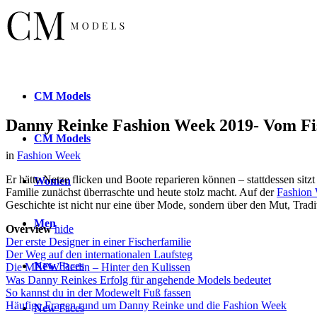
CM
Models
Danny Reinke Fashion Week 2019- Vom Fi
CM
Models
in
Fashion Week
Er hätte Netze flicken und Boote reparieren können – stattdessen sit
Women
Familie zunächst überraschte und heute stolz macht. Auf der
Fashion 
Geschichte ist nicht nur eine über Mode, sondern über den Mut, Tradi
Men
Overview
hide
Der erste Designer in einer Fischerfamilie
Der Weg auf den internationalen Laufsteg
New
Faces
Die MBFW Berlin – Hinter den Kulissen
Was Danny Reinkes Erfolg für angehende Models bedeutet
So kannst du in der Modewelt Fuß fassen
Häufige Fragen rund um Danny Reinke und die Fashion Week
New
Faces