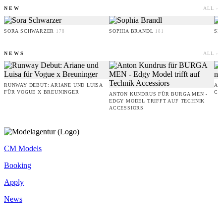
NEW
ALL ›
SORA SCHWARZER
SOPHIA BRANDL
SE
178
181
NEWS
ALL ›
RUNWAY DEBUT: ARIANE UND LUISA
AM
FÜR VOGUE X BREUNINGER
CO
ANTON KUNDRUS FÜR BURGA MEN -
EDGY MODEL TRIFFT AUF TECHNIK
ACCESSIORS
CM Models
Booking
Apply
News