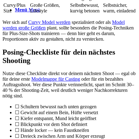
Curvy/Plus
Große Größen,
Selbstbewusst,
Selbstsicher,
Menü
Menü
Size
Lifestyle
kurvig betonen
warm, einladend
Wer sich auf
Curvy Model werden
spezialisiert oder als
Model
werden große Größen
plant, sollte besonders die Posing-Techniken
für Plus-Size-Shots trainieren — denn hier geht es darum,
Proportionen aktiv zu gestalten, nicht zu verstecken.
Posing-Checkliste für dein nächstes
Shooting
Nutze diese Checkliste direkt vor deinem nächsten Shoot — egal ob
für deine erste
Modelmappe für Casting
oder für ein bezahltes
Auftragsshoot. Wer diese Punkte verinnerlicht, spart im Schnitt 30–
40 % der Shooting-Zeit, weil deutlich weniger Nachkorrekturen
nötig sind.
☐ Schultern bewusst nach unten gezogen
☐ Gewicht auf einem Bein, Hüfte versetzt
☐ Kiefer entspannt, Mund leicht geöffnet
☐ Blickpunkt vor dem Shot definiert
☐ Hände locker — kein Faustkneifen
☐ Dreieck zwischen Arm und Körper erzeugt