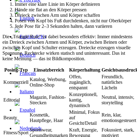
Immer eine klare Linie im Körper definieren
Hände nie flat an den Körper pressen
Dreieck zwischen Arm und Körper schaffen
Posen von Kopf bis Fuß durchdenken, nicht nur Oberkörper
Jede Pose für 2–3 Sekunden halten, dann variieren
Die „Triangle Rule“ ist dabei besonders effektiv: Immer mindestens
ein Dreieck zwischen Armen und Körper, zwischen Beinen oder
zwischen Kopf und Schulter erzeugen. Dreiecke erzeugen visuelle
Spannung, Rechtecke wirken statisch und uninteressant. Das ist
keine Meinung — das ist Bildkomposition.
Posing-Typ
Einsatzbereich
Körperhaltung
Gesichtsausdruc
Offen,
Freundlich,
Katalog, Werbung,
Kommerziell
zugänglich,
natürliches
Online-Shop
entspannt
Lächeln
Konzeptionell,
Magazin, Fashion-
Neutral, intensiv,
Editorial
kantig,
Strecken
storytelling
dynamisch
Minimal, Fokus
Kosmetik,
Rein, klar,
Beauty
auf
Hautpflege, Haar
emotionsgesteuert
Gesicht/Detail
Sportswear,
Kraft, Energie,
Fokussiert, stark,
Fitness/Sport
Gesundheitsmarken
Bewegung
motiviert