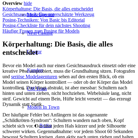
Overview
hide
Körperhaltung: Die Basis, die alles entscheidet
Gesichtsausdruck: Das unterschätzte Werkzeug
Modelagentur
Posing-Techniken: Von Basic bis Editorial
Posing-Checkliste für dein nächstes Shooting
Häufige Fragen zum Posing für Models
Next Casting
Körperhaltung: Die Basis, die alles
entscheidet
Creator
Bevor ein Model auch nur einen Gesichtsausdruck einsetzt oder eine
Kunden
kreative Pose ausprobiert, muss die Grundhaltung sitzen. Fotografen
und
seriöse Modelagenturen
sehen auf den ersten Blick, ob ein
Model seinen Körper kontrolliert — oder ob der Körper das Model
kontrolliert. Das klingt abstrakt, ist aber messbar: Schultern nach
CM Team
hinten und unten ziehen, nicht hochziehen. Wirbelsäule lang, nicht
steif. Gewicht auf einem Bein, Hüfte leicht versetzt — das erzeugt
Dynamik statt Statik.
Models In Town
Der häufigste Fehler bei Anfängern ist das sogenannte
„Schildkröten-Syndrom“: Schultern wandern nach oben, Kopf
Berlin
schiebt sich vor. Das lässt jeden Hals kürzer und jede Silhouette
schwerer wirken. Gegenmaßnahme: vor jedem Shoot 60 Sekunden
bewusst Schultern kreisen, dann aktiv nach unten ziehen und halten.