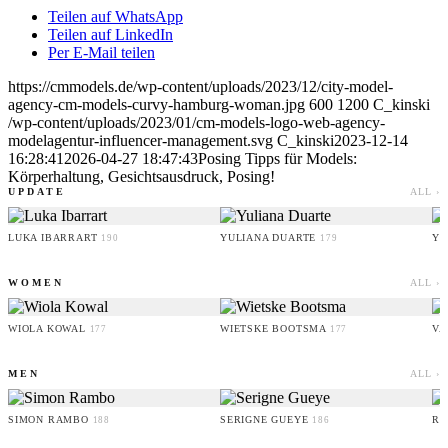
Teilen auf WhatsApp
Teilen auf LinkedIn
Per E-Mail teilen
https://cmmodels.de/wp-content/uploads/2023/12/city-model-
agency-cm-models-curvy-hamburg-woman.jpg
600
1200
C_kinski
/wp-content/uploads/2023/01/cm-models-logo-web-agency-
modelagentur-influencer-management.svg
C_kinski
2023-12-14
16:28:41
2026-04-27 18:47:43
Posing Tipps für Models:
Körperhaltung, Gesichtsausdruck, Posing!
UPDATE
ALL ›
LUKA IBARRART
YULIANA DUARTE
YO
190
179
WOMEN
ALL ›
WIOLA KOWAL
WIETSKE BOOTSMA
VA
177
177
MEN
ALL ›
SIMON RAMBO
SERIGNE GUEYE
RU
188
186