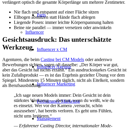
verlängert optisch die gesamte Körperlänge um mehrere Zentimeter.
Nie flach und entspannt auf einer Fläche sitzen
Paris
Ellbogen abstützen statt Hände flach ablegen
Liegende Posen: immer leichte Körperspannung halten
Beine nie parallel — immer versetzen oder anwinkeln
Influencer
Gesichtsausdruck: Das unterschätzte
Werkzeug
Influencer x CM
Agenturen, die beim
Casting bei CM Models
oder anderswo
Bewerbungen sichten, sagen oft dasselbe: „Der Körper war gut,
Influencer Agentur
aber das Gesicht hat nichts erzählt.“ Ein ausdrucksstarkes Gesicht ist
kein Zufallsprodukt — es ist das Ergebnis gezielter Übung vor dem
Spiegel. Mindestens 15 Minuten täglich, nicht als Eitelkeit, sondern
Influencer Marketing
als Berufsausbildung.
„Ich sage neuen Models immer: Dein Gesicht ist dein
stärkstes Werkzeug — aber nur, wenn du weißt, wie du
Performance Marketing
es einsetzt. Wer vor der Kamera ‚versucht, schön
auszusehen‘, hat bereits verloren. Es geht ums Fühlen,
nicht ums Imitieren.“
Management
— Erfahrener Casting Director, internationaler Mode-