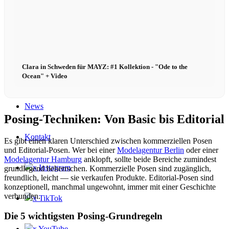
Book
Podcast
Clara in Schweden für MAYZ: #1 Kollektion - "Ode to the
Peppa Of The Day
Ocean" + Video
News
Posing-Techniken: Von Basic bis Editorial
Kontakt
Es gibt einen klaren Unterschied zwischen kommerziellen Posen
und Editorial-Posen. Wer bei einer
Modelagentur Berlin
oder einer
Modelagentur Hamburg
anklopft, sollte beide Bereiche zumindest
x Instagram
grundlegend beherrschen. Kommerzielle Posen sind zugänglich,
freundlich, leicht — sie verkaufen Produkte. Editorial-Posen sind
konzeptionell, manchmal ungewohnt, immer mit einer Geschichte
verbunden.
x TikTok
Die 5 wichtigsten Posing-Grundregeln
x YouTube