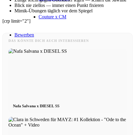
Blick nie ziellos — immer einen Punkt fixieren
Mimik-Übungen täglich vor dem Spiegel
Couture x CM
[crp limit="2"]
Bewerben
DAS KÖNNTE DICH AUCH INTERESSIEREN
Model werden
Model werden 2026
Fashion Weeks
Nafa Salvana x DIESEL SS
Modemarken
Wiki