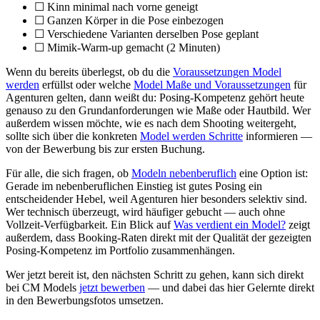
☐ Kinn minimal nach vorne geneigt
☐ Ganzen Körper in die Pose einbezogen
☐ Verschiedene Varianten derselben Pose geplant
☐ Mimik-Warm-up gemacht (2 Minuten)
Wenn du bereits überlegst, ob du die
Voraussetzungen Model
werden
erfüllst oder welche
Model Maße und Voraussetzungen
für
Agenturen gelten, dann weißt du: Posing-Kompetenz gehört heute
genauso zu den Grundanforderungen wie Maße oder Hautbild. Wer
außerdem wissen möchte, wie es nach dem Shooting weitergeht,
sollte sich über die konkreten
Model werden Schritte
informieren —
von der Bewerbung bis zur ersten Buchung.
Für alle, die sich fragen, ob
Modeln nebenberuflich
eine Option ist:
Gerade im nebenberuflichen Einstieg ist gutes Posing ein
entscheidender Hebel, weil Agenturen hier besonders selektiv sind.
Wer technisch überzeugt, wird häufiger gebucht — auch ohne
Vollzeit-Verfügbarkeit. Ein Blick auf
Was verdient ein Model?
zeigt
außerdem, dass Booking-Raten direkt mit der Qualität der gezeigten
Posing-Kompetenz im Portfolio zusammenhängen.
Wer jetzt bereit ist, den nächsten Schritt zu gehen, kann sich direkt
bei CM Models
jetzt bewerben
— und dabei das hier Gelernte direkt
in den Bewerbungsfotos umsetzen.