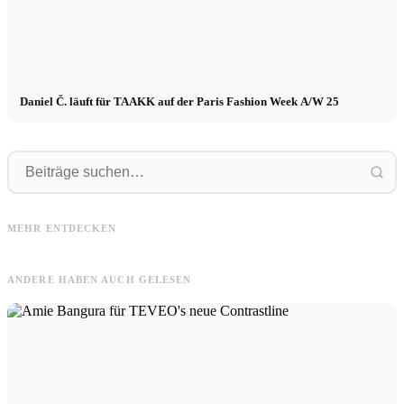
Daniel Č. läuft für TAAKK auf der Paris Fashion Week A/W 25
Clara
Clara in Schweden für MAYZ: #1
Nafa
Kollektion - "Ode to the Ocean" +
MEHR ENTDECKEN
Nafa Salvana x DIESEL SS
Video
m
ANDERE HABEN AUCH GELESEN