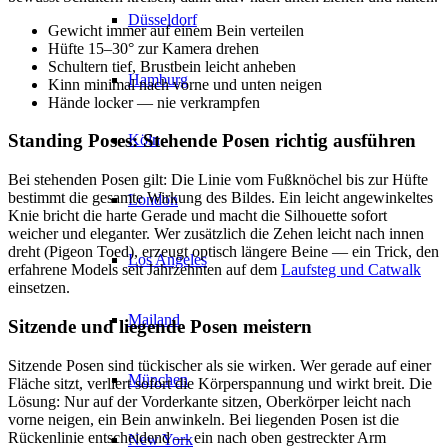
Düsseldorf
Gewicht immer auf einem Bein verteilen
Hüfte 15–30° zur Kamera drehen
Schultern tief, Brustbein leicht anheben
Hamburg
Kinn minimal nach vorne und unten neigen
Hände locker — nie verkrampfen
Standing Poses: Stehende Posen richtig ausführen
Köln
Bei stehenden Posen gilt: Die Linie vom Fußknöchel bis zur Hüfte
bestimmt die gesamte Wirkung des Bildes. Ein leicht angewinkeltes
London
Knie bricht die harte Gerade und macht die Silhouette sofort
weicher und eleganter. Wer zusätzlich die Zehen leicht nach innen
dreht (Pigeon Toed), erzeugt optisch längere Beine — ein Trick, den
Los Angeles
erfahrene Models seit Jahrzehnten auf dem
Laufsteg und Catwalk
einsetzen.
Mailand
Sitzende und liegende Posen meistern
Sitzende Posen sind tückischer als sie wirken. Wer gerade auf einer
München
Fläche sitzt, verliert sofort die Körperspannung und wirkt breit. Die
Lösung: Nur auf der Vorderkante sitzen, Oberkörper leicht nach
vorne neigen, ein Bein anwinkeln. Bei liegenden Posen ist die
Rückenlinie entscheidend — ein nach oben gestreckter Arm
New York