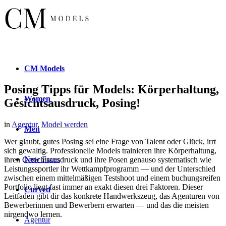
CM
Models
Posing Tipps für Models: Körperhaltung,
Women
Gesichtsausdruck, Posing!
in
Agentur
,
Model werden
Men
Wer glaubt, gutes Posing sei eine Frage von Talent oder Glück, irrt
sich gewaltig. Professionelle Models trainieren ihre Körperhaltung,
New
Faces
ihren Gesichtsausdruck und ihre Posen genauso systematisch wie
Leistungssportler ihr Wettkampfprogramm — und der Unterschied
zwischen einem mittelmäßigen Testshoot und einem buchungsreifen
Portfolio liegt fast immer an exakt diesen drei Faktoren. Dieser
Curved
Leitfaden gibt dir das konkrete Handwerkszeug, das Agenturen von
Bewerberinnen und Bewerbern erwarten — und das die meisten
nirgendwo lernen.
Agentur