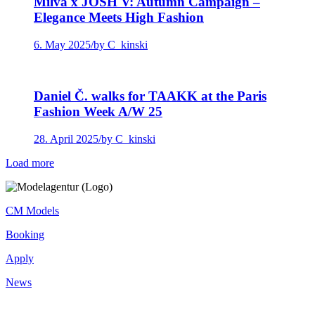
Milva x JOSH V: Autumn Campaign –
Elegance Meets High Fashion
6. May 2025
/
by C_kinski
Daniel Č. walks for TAAKK at the Paris
Fashion Week A/W 25
28. April 2025
/
by C_kinski
Load more
CM Models
Booking
Apply
News