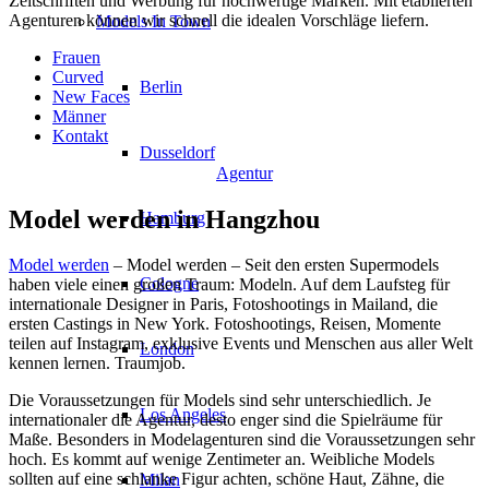
Zeitschriften und Werbung für hochwertige Marken. Mit etablierten
Agenturen können wir schnell die idealen Vorschläge liefern.
Models In Town
Frauen
Curved
Berlin
New Faces
Männer
Kontakt
Dusseldorf
Agentur
Model werden in Hangzhou
Hamburg
Model werden
– Model werden – Seit den ersten Supermodels
Cologne
haben viele einen großen Traum: Modeln. Auf dem Laufsteg für
internationale Designer in Paris, Fotoshootings in Mailand, die
ersten Castings in New York. Fotoshootings, Reisen, Momente
teilen auf Instagram, exklusive Events und Menschen aus aller Welt
London
kennen lernen. Traumjob.
Die Voraussetzungen für Models sind sehr unterschiedlich. Je
Los Angeles
internationaler die Agentur, desto enger sind die Spielräume für
Maße. Besonders in Modelagenturen sind die Voraussetzungen sehr
hoch. Es kommt auf wenige Zentimeter an. Weibliche Models
sollten auf eine schlanke Figur achten, schöne Haut, Zähne, die
Milan