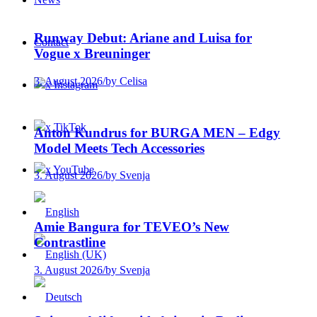
Runway Debut: Ariane and Luisa for
Contact
Vogue x Breuninger
3. August 2026
/
by Celisa
x Instagram
x TikTok
Anton Kundrus for BURGA MEN – Edgy
Model Meets Tech Accessories
x YouTube
3. August 2026
/
by Svenja
Amie Bangura for TEVEO’s New
Contrastline
3. August 2026
/
by Svenja