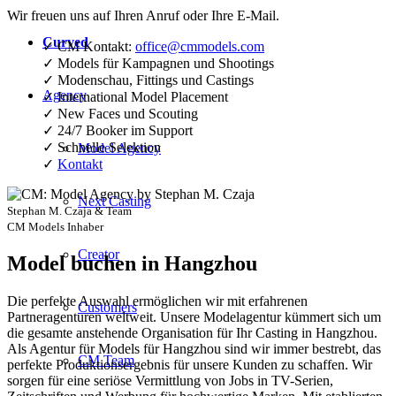
Wir freuen uns auf Ihren Anruf oder Ihre E-Mail.
Curved
✓ CM Kontakt:
office@cmmodels.com
✓ Models für Kampagnen und Shootings
✓ Modenschau, Fittings und Castings
Agency
✓ International Model Placement
✓ New Faces und Scouting
✓ 24/7 Booker im Support
✓ Schnelle Selektion
Model Agency
✓
Kontakt
Next Casting
Stephan M. Czaja & Team
CM Models Inhaber
Creator
Model buchen in Hangzhou
Die perfekte Auswahl ermöglichen wir mit erfahrenen
Customers
Partneragenturen weltweit. Unsere Modelagentur kümmert sich um
die gesamte anstehende Organisation für Ihr Casting in Hangzhou.
Als Agentur für Models für Hangzhou sind wir immer bestrebt, das
CM Team
perfekte Produktionsergebnis für unsere Kunden zu schaffen. Wir
sorgen für eine seriöse Vermittlung von Jobs in TV-Serien,