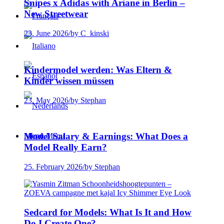
Snipes x Adidas with Ariane in Berlin –
New Streetwear
23. June 2026
/
by C_kinski
Kindermodel werden: Was Eltern &
Kinder wissen müssen
23. May 2026
/
by Stephan
Model Salary & Earnings: What Does a
Menu
Menu
Model Really Earn?
25. February 2026
/
by Stephan
Sedcard for Models: What Is It and How
Do I Create One?