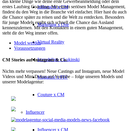
das kleine Dinge wie deine erste Gewerbeanmeldung oder dein
erstes Laufsteg Coaching. Mit einem seriösen Model Management,
Influencer x CM
findest du den Weg in die Branche viel einfacher. Hier hast du auch
die Chance später zu reisen und die Welt zu entdecken. Besonders
für junge Models ergibt sich schnell die Chance das Ausland
Marketing x One
kennenzulernen. Mit den Kontakten in einem guten Management,
steht dir der Weg immer offen.
Virtual Reality
Model werden
Voraussetzungen
Immobilien x Lukinski
CM Stories auf Instagram & Co.
Nichts mehr verpassen! Neue Castings auf Instagram, neue Model
Videos und Mini Dokus auf Youtube – folge unseren Models und
Magazine x FIV
unserer Modelagentur:
Couture x CM
Influencer
Influencer x CM