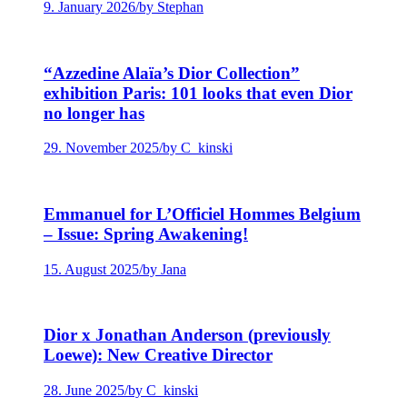
9. January 2026
/
by Stephan
“Azzedine Alaïa’s Dior Collection”
exhibition Paris: 101 looks that even Dior
no longer has
29. November 2025
/
by C_kinski
Emmanuel for L’Officiel Hommes Belgium
– Issue: Spring Awakening!
15. August 2025
/
by Jana
Dior x Jonathan Anderson (previously
Loewe): New Creative Director
28. June 2025
/
by C_kinski