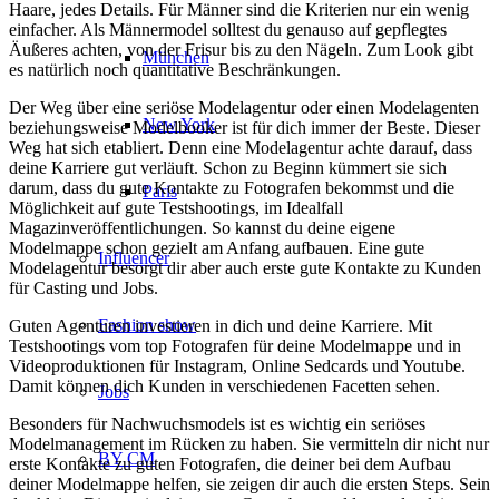
Haare, jedes Details. Für Männer sind die Kriterien nur ein wenig
einfacher. Als Männermodel solltest du genauso auf gepflegtes
Äußeres achten, von der Frisur bis zu den Nägeln. Zum Look gibt
München
es natürlich noch quantitative Beschränkungen.
Der Weg über eine seriöse Modelagentur oder einen Modelagenten
New York
beziehungsweise Modelbooker ist für dich immer der Beste. Dieser
Weg hat sich etabliert. Denn eine Modelagentur achte darauf, dass
deine Karriere gut verläuft. Schon zu Beginn kümmert sie sich
darum, dass du gute Kontakte zu Fotografen bekommst und die
Paris
Möglichkeit auf gute Testshootings, im Idealfall
Magazinveröffentlichungen. So kannst du deine eigene
Modelmappe schon gezielt am Anfang aufbauen. Eine gute
Influencer
Modelagentur besorgt dir aber auch erste gute Kontakte zu Kunden
für Casting und Jobs.
Fashion show
Guten Agenturen investieren in dich und deine Karriere. Mit
Testshootings vom top Fotografen für deine Modelmappe und in
Videoproduktionen für Instagram, Online Sedcards und Youtube.
Damit können dich Kunden in verschiedenen Facetten sehen.
Jobs
Besonders für Nachwuchsmodels ist es wichtig ein seriöses
Modelmanagement im Rücken zu haben. Sie vermitteln dir nicht nur
BY CM
erste Kontakte zu guten Fotografen, die deiner bei dem Aufbau
deiner Modelmappe helfen, sie zeigen dir auch die ersten Steps. Sein