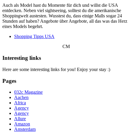
Auch als Model hast du Momente für dich und willst die USA
entdecken. Neben viel sightseeing, solltest du die amerikanische
Shoppingwelt austesten. Wusstest du, dass einige Malls sogar 24
Stunden auf haben? Angebote über Angebote, all das was das Herz
eines Models begehrt.
Shopping Tipps USA
CM
Interesting links
Here are some interesting links for you! Enjoy your stay :)
Pages
032c Magazine
Aachen
Africa
Agency
Agency
Allure
Amazon
Amsterdam