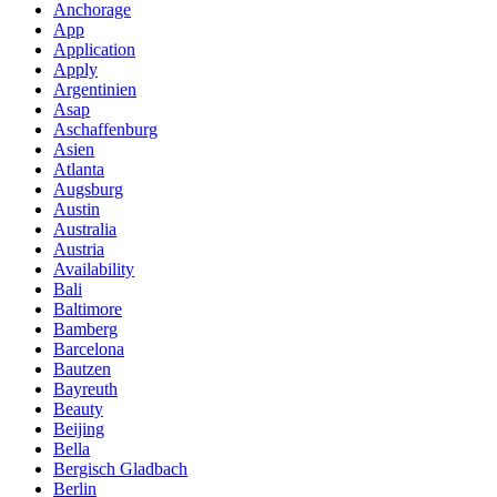
Anchorage
App
Application
Apply
Argentinien
Asap
Aschaffenburg
Asien
Atlanta
Augsburg
Austin
Australia
Austria
Availability
Bali
Baltimore
Bamberg
Barcelona
Bautzen
Bayreuth
Beauty
Beijing
Bella
Bergisch Gladbach
Berlin