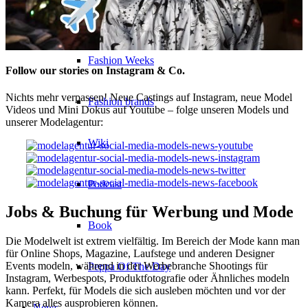
Become a model 2026
Fashion Weeks
Follow our stories on Instagram & Co.
Nichts mehr verpassen! Neue Castings auf Instagram, neue Model
Fashion brands
Videos und Mini Dokus auf Youtube – folge unseren Models und
unserer Modelagentur:
Wiki
Podcast
Jobs & Buchung für Werbung und Mode
Book
Die Modelwelt ist extrem vielfältig. Im Bereich der Mode kann man
für Online Shops, Magazine, Laufstege und anderen Designer
Events modeln, während in der Werbebranche Shootings für
Peppa Of The Day
Instagram, Werbespots, Produktfotografie oder Ähnliches modeln
kann. Perfekt, für Models die sich ausleben möchten und vor der
Kamera alles ausprobieren können.
News