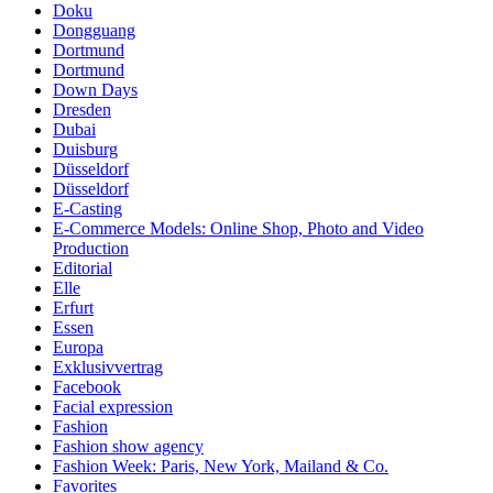
Doku
Dongguang
Dortmund
Dortmund
Down Days
Dresden
Dubai
Duisburg
Düsseldorf
Düsseldorf
E-Casting
E-Commerce Models: Online Shop, Photo and Video
Production
Editorial
Elle
Erfurt
Essen
Europa
Exklusivvertrag
Facebook
Facial expression
Fashion
Fashion show agency
Fashion Week: Paris, New York, Mailand & Co.
Favorites