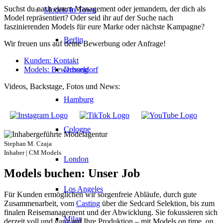
Suchst du nach einem Management oder jemandem, der dich als
Models In Town
Model repräsentiert? Oder seid ihr auf der Suche nach
faszinierenden Models für eure Marke oder nächste Kampagne?
Berlin
Wir freuen uns auf deine Bewerbung oder Anfrage!
Kunden: Kontakt
Dusseldorf
Models: Bewerbung
Videos, Backstage, Fotos und News:
Hamburg
Cologne
Stephan M. Czaja
Inhaber | CM Models
London
Models buchen: Unser Job
Los Angeles
Für Kunden ermöglichen wir sorgenfreie Abläufe, durch gute
Zusammenarbeit, vom
Casting
über die Sedcard Selektion, bis zum
finalen Reisemanagement und der Abwicklung. Sie fokussieren sich
Milan
derzeit voll und ganz auf Ihre Produktion – mit Models on time, on