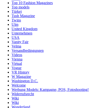
Top 10 Fashion Magazines
Top models
Türkei
Tush Magazine
Twins
Ulm
United Kingdom
Unternehmen
USA
Vanity Fair
Velma
Versandbedingungen
Videos
Vienna
Virtual
Vogue
VR History
W Magazine
Washington D.C.
Welcome
Werbung Models: Kampagne, POS, Fotoshooting!
Widerrufsrecht
Wiki
Wiki
Wonderland