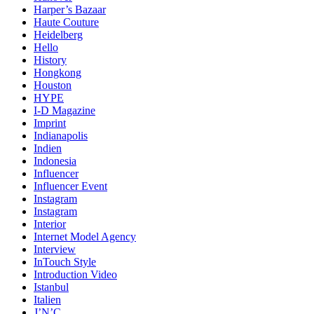
Harper’s Bazaar
Haute Couture
Heidelberg
Hello
History
Hongkong
Houston
HYPE
I-D Magazine
Imprint
Indianapolis
Indien
Indonesia
Influencer
Influencer Event
Instagram
Instagram
Interior
Internet Model Agency
Interview
InTouch Style
Introduction Video
Istanbul
Italien
J’N’C