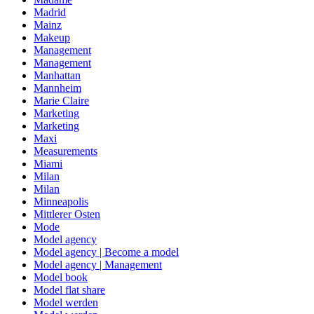
Madrid
Mainz
Makeup
Management
Management
Manhattan
Mannheim
Marie Claire
Marketing
Marketing
Maxi
Measurements
Miami
Milan
Milan
Minneapolis
Mittlerer Osten
Mode
Model agency
Model agency | Become a model
Model agency | Management
Model book
Model flat share
Model werden