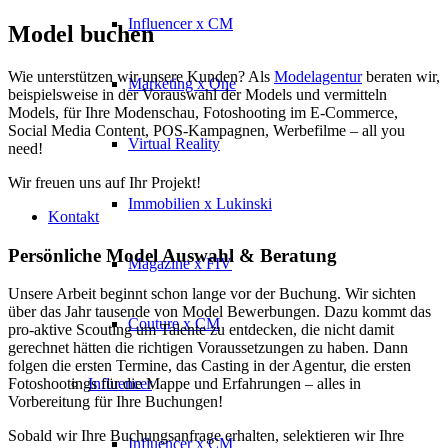
Influencer x CM
Model buchen
Wie unterstützen wir unsere Kunden? Als
Modelagentur
beraten wir,
Marketing x One
beispielsweise in der Vorauswahl der Models und vermitteln
Models, für Ihre Modenschau, Fotoshooting im E-Commerce,
Social Media Content, POS-Kampagnen, Werbefilme – all you
Virtual Reality
need!
Wir freuen uns auf Ihr Projekt!
Immobilien x Lukinski
Kontakt
Persönliche Model Auswahl & Beratung
Magazine x FIV
Unsere Arbeit beginnt schon lange vor der Buchung. Wir sichten
über das Jahr tausende von Model Bewerbungen. Dazu kommt das
Couture x CM
pro-aktive Scouting um Talente zu entdecken, die nicht damit
gerechnet hätten die richtigen Voraussetzungen zu haben. Dann
folgen die ersten Termine, das Casting in der Agentur, die ersten
Influencer
Fotoshootings für die Mappe und Erfahrungen – alles in
Vorbereitung für Ihre Buchungen!
Sobald wir Ihre Buchungsanfrage erhalten, selektieren wir Ihre
Influencer x CM