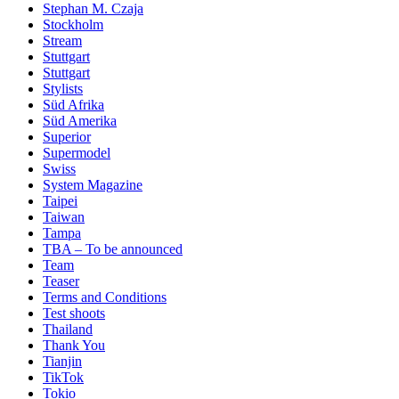
Stephan M. Czaja
Stockholm
Stream
Stuttgart
Stuttgart
Stylists
Süd Afrika
Süd Amerika
Superior
Supermodel
Swiss
System Magazine
Taipei
Taiwan
Tampa
TBA – To be announced
Team
Teaser
Terms and Conditions
Test shoots
Thailand
Thank You
Tianjin
TikTok
Tokio