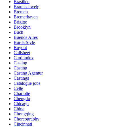
Brasilien
Braunschweig
Bremen
Bremerhaven
Brigitte
Brooklyn
Buch
Buenos Aires
Burda Style
Buyout
Callsheet
Card index
Casting
Casting
Casting Agentur
Castings
Catalogue jobs
Celle
Charlotte
Chengdu
Chicago
China
Chongqing
Choreography
Cincinnati