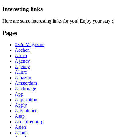
Interesting links
Here are some interesting links for you! Enjoy your stay :)
Pages
032c Magazine
Aachen
Africa
Agency
Agency
Allure
Amazon
Amsterdam
Anchorage
App
Application
Apply
Argentinien
Asap
Aschaffenburg
Asien
Atlanta