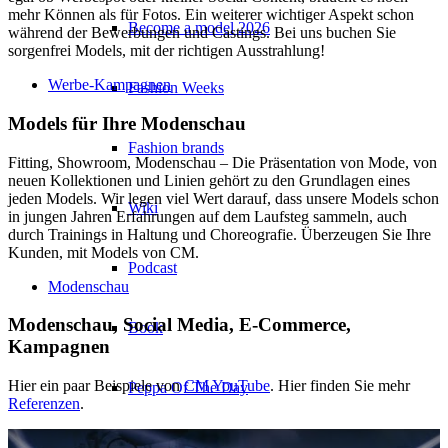
mehr Können als für Fotos. Ein weiterer wichtiger Aspekt schon
Become a model 2026
während der Bewerbungen und Castings. Bei uns buchen Sie
sorgenfrei Models, mit der richtigen Ausstrahlung!
Werbe-Kampagnen
Fashion Weeks
Models für Ihre Modenschau
Fashion brands
Fitting, Showroom, Modenschau – Die Präsentation von Mode, von
neuen Kollektionen und Linien gehört zu den Grundlagen eines
jeden Models. Wir legen viel Wert darauf, dass unsere Models schon
Wiki
in jungen Jahren Erfahrungen auf dem Laufsteg sammeln, auch
durch Trainings in Haltung und Choreografie. Überzeugen Sie Ihre
Kunden, mit Models von CM.
Podcast
Modenschau
Modenschau, Social Media, E-Commerce,
Book
Kampagnen
Hier ein paar Beispiele von
CM YouTube
. Hier finden Sie mehr
Peppa Of The Day
Referenzen
.
News