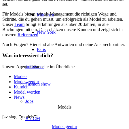
set.
Für Models bieten wir als Management die richtigen Wege und
München
Schritte, die du gehen musst, um erfolgreich als Model zu arbeiten.
Unser
Team
bringt Erfahrungen aus über 20 Jahren, in alle
Buchungen mit ein. Das schätzen unsere Kunden und zeigt sich in
New York
unseren
Referenzen
.
Noch Fragen? Hier sind alle Antworten und deine Ansprechpartner.
Paris
Was interessiert dich?
Influencer
Unsere Agentur Startseite im Überblick:
Models
Modelagentur
Fashion show
Kunden
Model werden
News
Jobs
Models
[sv slug=”models”]
BY CM
Modelagentur