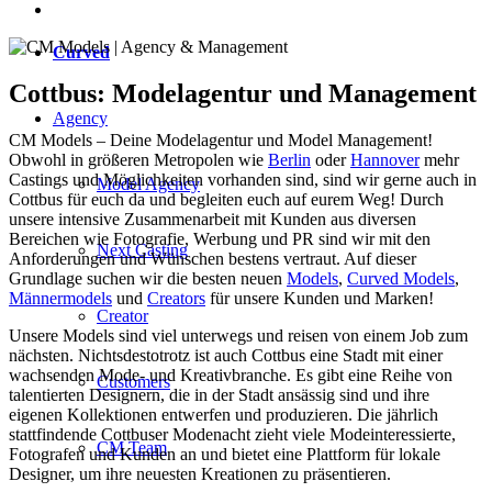
Curved
Cottbus: Modelagentur und Management
Agency
CM Models – Deine Modelagentur und Model Management!
Obwohl in größeren Metropolen wie
Berlin
oder
Hannover
mehr
Castings und Möglichkeiten vorhanden sind, sind wir gerne auch in
Model Agency
Cottbus für euch da und begleiten euch auf eurem Weg! Durch
unsere intensive Zusammenarbeit mit Kunden aus diversen
Bereichen wie Fotografie, Werbung und PR sind wir mit den
Next Casting
Anforderungen und Wünschen bestens vertraut. Auf dieser
Grundlage suchen wir die besten neuen
Models
,
Curved Models
,
Männermodels
und
Creators
für unsere Kunden und Marken!
Creator
Unsere Models sind viel unterwegs und reisen von einem Job zum
nächsten. Nichtsdestotrotz ist auch Cottbus eine Stadt mit einer
wachsenden Mode- und Kreativbranche. Es gibt eine Reihe von
Customers
talentierten Designern, die in der Stadt ansässig sind und ihre
eigenen Kollektionen entwerfen und produzieren. Die jährlich
stattfindende Cottbuser Modenacht zieht viele Modeinteressierte,
CM Team
Fotografen und Kunden an und bietet eine Plattform für lokale
Designer, um ihre neuesten Kreationen zu präsentieren.