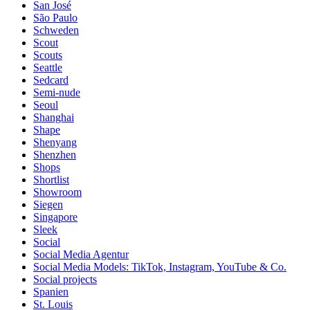
San José
São Paulo
Schweden
Scout
Scouts
Seattle
Sedcard
Semi-nude
Seoul
Shanghai
Shape
Shenyang
Shenzhen
Shops
Shortlist
Showroom
Siegen
Singapore
Sleek
Social
Social Media Agentur
Social Media Models: TikTok, Instagram, YouTube & Co.
Social projects
Spanien
St. Louis