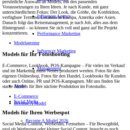
persönliche Auswahl an Models, mit den passenden
Voraussetzungen zu Ihren Ideen. Je nach Kunde, mit ganz
unterschiedlichem Fokus: Der Look, die Größe, die Konfektion,
Influencer Agency
verfügbare Termine, Location in Europa, Amerika oder Asien.
Danach folgt das Reisemanagement, je nach Job, alles aus dem
Hintergrund – so können Sie sich voll und ganz auf Ihr Projekt
konzentrieren.
Performance Marketing
Modelagentur
Influencer Marketing
Models für Ihr Fotoshooting
E-Commerce, Lookbook, POS-Kampagne – Für vieles im Verkauf
Management
und im Marketing muss Neues produziert werden. Fotos für den
eigenen Onlineshop, Fotos für den Handel, Lookbooks für Kunden
oder auch Online, PR und POS-Kampagnen. Mit uns finden Sie
Apply
starke Models für Ihre nächste Produktion im Fotostudio.
E-Commerce
Social Media
Become A Model
Models für Ihren Werbespot
Become A Model 2026
Social Media Content, Werbefilm, Fernsehen – Für Bewegtbild,
egal ob Werbespot oder kleiner Social Content, braucht es noch