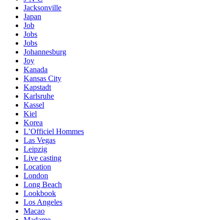
Jacksonville
Japan
Job
Jobs
Jobs
Johannesburg
Joy
Kanada
Kansas City
Kapstadt
Karlsruhe
Kassel
Kiel
Korea
L’Officiel Hommes
Las Vegas
Leipzig
Live casting
Location
London
Long Beach
Lookbook
Los Angeles
Macao
Madame