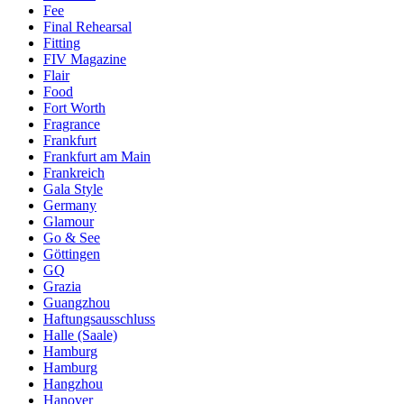
Fee
Final Rehearsal
Fitting
FIV Magazine
Flair
Food
Fort Worth
Fragrance
Frankfurt
Frankfurt am Main
Frankreich
Gala Style
Germany
Glamour
Go & See
Göttingen
GQ
Grazia
Guangzhou
Haftungsausschluss
Halle (Saale)
Hamburg
Hamburg
Hangzhou
Hanover