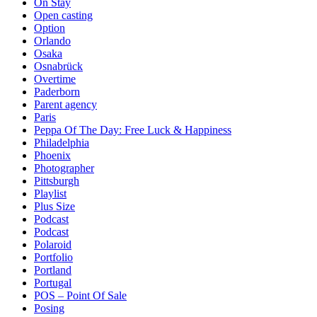
On Stay
Open casting
Option
Orlando
Osaka
Osnabrück
Overtime
Paderborn
Parent agency
Paris
Peppa Of The Day: Free Luck & Happiness
Philadelphia
Phoenix
Photographer
Pittsburgh
Playlist
Plus Size
Podcast
Podcast
Polaroid
Portfolio
Portland
Portugal
POS – Point Of Sale
Posing