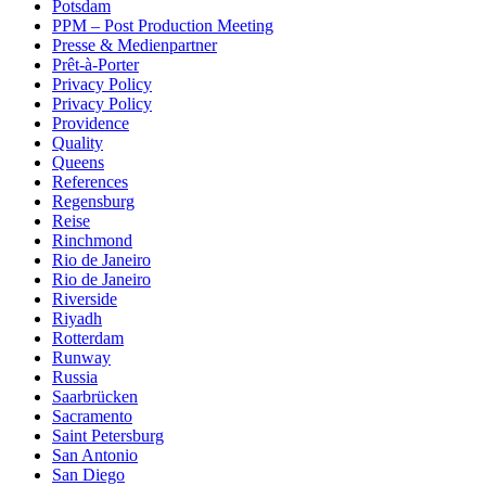
Potsdam
PPM – Post Production Meeting
Presse & Medienpartner
Prêt-à-Porter
Privacy Policy
Privacy Policy
Providence
Quality
Queens
References
Regensburg
Reise
Rinchmond
Rio de Janeiro
Rio de Janeiro
Riverside
Riyadh
Rotterdam
Runway
Russia
Saarbrücken
Sacramento
Saint Petersburg
San Antonio
San Diego