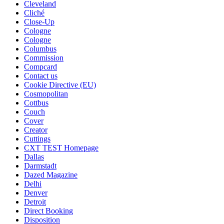
Cleveland
Cliché
Close-Up
Cologne
Cologne
Columbus
Commission
Compcard
Contact us
Cookie Directive (EU)
Cosmopolitan
Cottbus
Couch
Cover
Creator
Cuttings
CXT TEST Homepage
Dallas
Darmstadt
Dazed Magazine
Delhi
Denver
Detroit
Direct Booking
Disposition