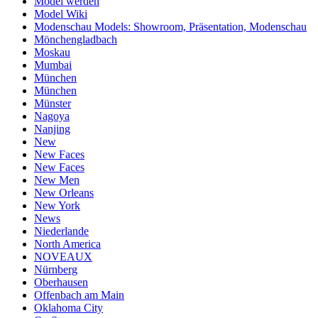
Model werden
Model Wiki
Modenschau Models: Showroom, Präsentation, Modenschau
Mönchengladbach
Moskau
Mumbai
München
München
Münster
Nagoya
Nanjing
New
New Faces
New Faces
New Men
New Orleans
New York
News
Niederlande
North America
NOVEAUX
Nürnberg
Oberhausen
Offenbach am Main
Oklahoma City