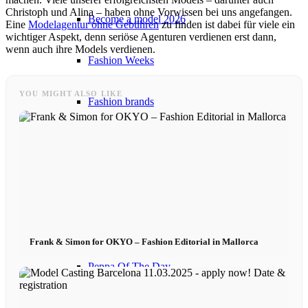
Christoph und Alina – haben ohne Vorwissen bei uns angefangen.
Become a model 2026
Eine
Modelagentur ohne Gebühren
zu finden ist dabei für viele ein
wichtiger Aspekt, denn seriöse Agenturen verdienen erst dann,
wenn auch ihre Models verdienen.
Fashion Weeks
YOU MIGHT ALSO LIKE
Fashion brands
Wiki
Podcast
Book
Frank & Simon for OKYO – Fashion Editorial in Mallorca
Peppa Of The Day
News