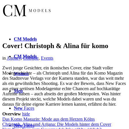
CM
Models
Cover! Christoph & Alina für komo
CM
Models
in
Agency
,
Cologne
,
Events
Zwei junge Gesichter, ein ikonisches Cover, eine Stadt voller
Modegeschichte – als Christoph und Alina für das Komo Magazin
Women
des Stadtrevue Verlags vor der Kamera standen, war das weit mehr
als ein gewöhnliches Shooting. Es war der Beweis, dass New Faces
aus einer seriösen Modelagentur echte Chancen auf hochkarätige
Men
Auftritte haben – auch abseits der großen Metropolen. Was hinter
diesem Projekt steckt, welche Models dabei waren und was du
daraus für deine eigene Karriere lernen kannst, erfährst du hier.
New
Faces
Overview
hide
Das Komo Magazin: Mode aus dem Herzen Kölns
Christoph, Alina und Arijana: Die Models hinter dem Cover
New
Faces