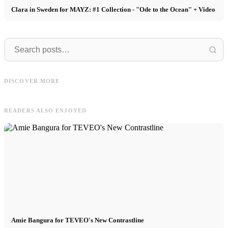
Clara in Sweden for MAYZ: #1 Collection - "Ode to the Ocean" + Video
Frank
Model
Frank & Simon for OKYO – Fashion
Model Casting Barcelona 11.03.2025 -
DISCOVER MORE
Editorial in Mallorca
apply now! Date & registration
READERS ALSO ENJOYED
Amie Bangura for TEVEO's New Contrastline