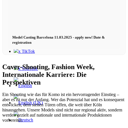
Contact
x Instagram
Model Casting Barcelona 11.03.2025 - apply now! Date &
registration
x TikTok
Cover-Shooting, Fashion Week,
x YouTube
Internationale Karriere: Die
Perspektiven
Ein Shooting wie das für Komo ist ein hervorragender Einstieg –
aber es ist nur der Anfang. Wer das Potenzial hat und es konsequent
entwickelt, dem stehen Türen offen, die weit über Köln
hinausgehen. Unsere Models sind nicht nur regional aktiv, sondern
werden gezielt auf nationale und internationale Produktionen
vorbereitet.