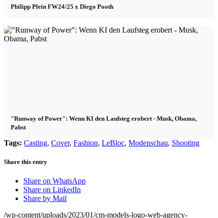
Philipp Plein FW24/25 x Diego Pooth
"Runway of Power": Wenn KI den Laufsteg erobert - Musk, Obama,
Pabst
Tags:
Casting
,
Cover
,
Fashion
,
LeBloc
,
Modenschau
,
Shooting
Share this entry
Share on WhatsApp
Share on LinkedIn
Share by Mail
/wp-content/uploads/2023/01/cm-models-logo-web-agency-