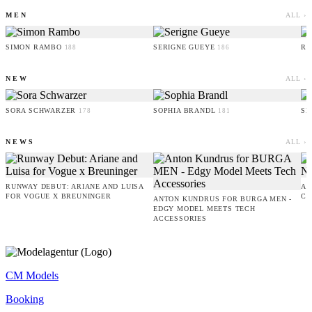
MEN
ALL ›
SIMON RAMBO
SERIGNE GUEYE
RU
188
186
NEW
ALL ›
SORA SCHWARZER
SOPHIA BRANDL
SE
178
181
NEWS
ALL ›
RUNWAY DEBUT: ARIANE AND LUISA
AM
FOR VOGUE X BREUNINGER
CO
ANTON KUNDRUS FOR BURGA MEN -
EDGY MODEL MEETS TECH
ACCESSORIES
CM Models
Booking