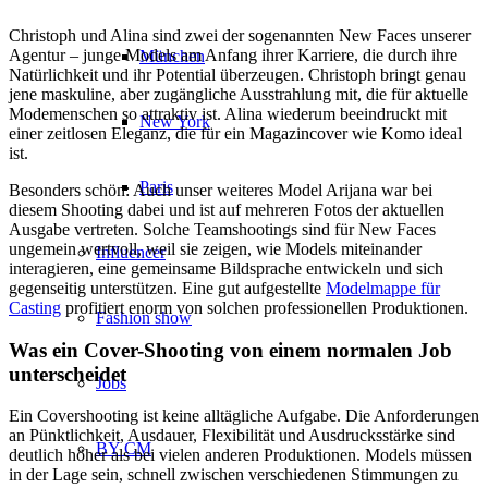
Christoph und Alina sind zwei der sogenannten New Faces unserer
Agentur – junge Models am Anfang ihrer Karriere, die durch ihre
München
Natürlichkeit und ihr Potential überzeugen. Christoph bringt genau
jene maskuline, aber zugängliche Ausstrahlung mit, die für aktuelle
Modemenschen so attraktiv ist. Alina wiederum beeindruckt mit
New York
einer zeitlosen Eleganz, die für ein Magazincover wie Komo ideal
ist.
Paris
Besonders schön: Auch unser weiteres Model Arijana war bei
diesem Shooting dabei und ist auf mehreren Fotos der aktuellen
Ausgabe vertreten. Solche Teamshootings sind für New Faces
ungemein wertvoll, weil sie zeigen, wie Models miteinander
Influencer
interagieren, eine gemeinsame Bildsprache entwickeln und sich
gegenseitig unterstützen. Eine gut aufgestellte
Modelmappe für
Casting
profitiert enorm von solchen professionellen Produktionen.
Fashion show
Was ein Cover-Shooting von einem normalen Job
unterscheidet
Jobs
Ein Covershooting ist keine alltägliche Aufgabe. Die Anforderungen
an Pünktlichkeit, Ausdauer, Flexibilität und Ausdrucksstärke sind
BY CM
deutlich höher als bei vielen anderen Produktionen. Models müssen
in der Lage sein, schnell zwischen verschiedenen Stimmungen zu