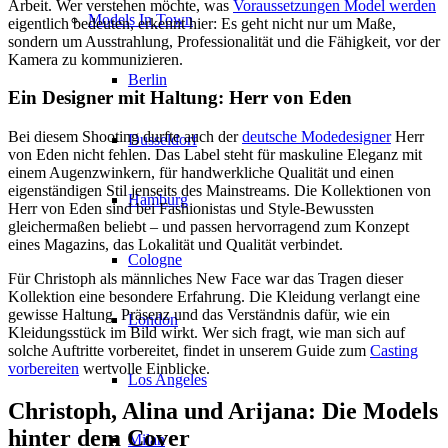
Arbeit. Wer verstehen möchte, was
Voraussetzungen Model werden
Models In Town
eigentlich bedeuten, erkennt hier: Es geht nicht nur um Maße,
sondern um Ausstrahlung, Professionalität und die Fähigkeit, vor der
Kamera zu kommunizieren.
Berlin
Ein Designer mit Haltung: Herr von Eden
Bei diesem Shooting durfte auch der
deutsche Modedesigner
Herr
Dusseldorf
von Eden nicht fehlen. Das Label steht für maskuline Eleganz mit
einem Augenzwinkern, für handwerkliche Qualität und einen
eigenständigen Stil jenseits des Mainstreams. Die Kollektionen von
Hamburg
Herr von Eden sind bei Fashionistas und Style-Bewussten
gleichermaßen beliebt – und passen hervorragend zum Konzept
eines Magazins, das Lokalität und Qualität verbindet.
Cologne
Für Christoph als männliches New Face war das Tragen dieser
Kollektion eine besondere Erfahrung. Die Kleidung verlangt eine
gewisse Haltung, Präsenz und das Verständnis dafür, wie ein
London
Kleidungsstück im Bild wirkt. Wer sich fragt, wie man sich auf
solche Auftritte vorbereitet, findet in unserem Guide zum
Casting
vorbereiten
wertvolle Einblicke.
Los Angeles
Christoph, Alina und Arijana: Die Models
hinter dem Cover
Milan