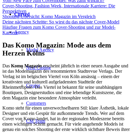
Vom New Face zum Covermodel: Was zählt wirklich?
Cover-Shooting, Fashion Week, Internationale Karriere: Die
Perspektiven
Curved
Shooting-Übersicht: Komo Magazin im Vergleich
Deine nächsten Schritte: So wirst du das nächste Cover-Model
Häufige Fragen zum Komo Cover-Shooting und zur Model-
Agency
Karriere
Das Komo Magazin: Mode aus dem
Model Agency
Herzen Kölns
Das
Komo Magazin
erscheint jährlich in einer neuen Ausgabe und
Next Casting
ist das Modemagazin des renommierten Stadtrevue Verlags. Der
Verlag ist im belgischen Viertel von Köln ansässig – einem der
kreativsten und kulturell aufgeladensten Stadtteile der
Creator
Rheinmetropole. Das Viertel ist bekannt für seine unabhängigen
Boutiquen, Designerstudios und eine lebendige Kunstszene, die
dem Magazin eine besondere Atmosphäre verleiht.
Customers
Komo steht für einen unverwechselbaren Stil: klare Ästhetik, lokale
Designer und ein Gespür für aufkommende Trends. Wer auf dem
Cover von Komo landet, hat in der regionalen Modeszene bereits
CM Team
einen wichtigen Schritt gemacht. Für viele angehende Models ist
genau ein solches Shooting der erste wirklich sichtbare Beweis ihrer