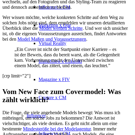
wechseln, auf den Fotografen und das Styling-Team zu reagieren
Influencer x CM
und dennoch authentisch zu bleiben.
Wer wissen möchte, welche konkreten Schritte auf dem Weg zu
solchen Jobs nötig sind, dem empfehlen wir unseren detaillierten
Marketing x One
Überblick über die
Model werden Schritte
. Und wer sich unsicher
ist, ob die eigenen Voraussetzungen ausreichen, findet Antworten
bei den
Model Maßen und Voraussetzungen
.
Virtual Reality
„Ein Cover ist nicht der Startpunkt einer Karriere – es
ist der Beweis, dass du bereit warst, als die Gelegenheit
kam. Vorbereitung macht den Unterschied zwischen
Immobilien x Lukinski
einem Model, das zittert, und einem, das leuchtet.”
[crp limit="2"]
Magazine x FIV
Vom New Face zum Covermodel: Was
Couture x CM
zählt wirklich?
Die Frage, die viele angehende Models bewegt: Was muss ich
Influencer
mitbringen, um solche Jobs zu bekommen? Die Antwort ist
vielschichtiger, als viele denken. Es geht nicht allein um eine
bestimmte
Mindestgröße bei der Modelagentur
. Immer mehr
Influencer x CM
Auftraggeber suchen nach Vielfalt – nach Models, die eine