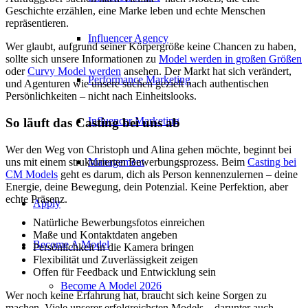
Geschichte erzählen, eine Marke leben und echte Menschen
repräsentieren.
Influencer Agency
Wer glaubt, aufgrund seiner Körpergröße keine Chancen zu haben,
sollte sich unsere Informationen zu
Model werden in großen Größen
oder
Curvy Model werden
ansehen. Der Markt hat sich verändert,
Performance Marketing
und Agenturen wie unsere suchen gezielt nach authentischen
Persönlichkeiten – nicht nach Einheitslooks.
Influencer Marketing
So läuft das Casting bei uns ab
Wer den Weg von Christoph und Alina gehen möchte, beginnt bei
uns mit einem strukturierten Bewerbungsprozess. Beim
Casting bei
Management
CM Models
geht es darum, dich als Person kennenzulernen – deine
Energie, deine Bewegung, dein Potenzial. Keine Perfektion, aber
echte Präsenz.
Apply
Natürliche Bewerbungsfotos einreichen
Maße und Kontaktdaten angeben
Become A Model
Persönlichkeit in die Kamera bringen
Flexibilität und Zuverlässigkeit zeigen
Offen für Feedback und Entwicklung sein
Become A Model 2026
Wer noch keine Erfahrung hat, braucht sich keine Sorgen zu
machen. Viele unserer erfolgreichsten Models – darunter auch