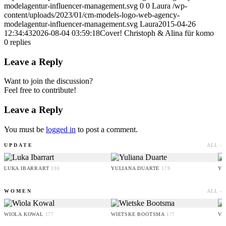
modelagentur-influencer-management.svg
0
0
Laura
/wp-
content/uploads/2023/01/cm-models-logo-web-agency-
modelagentur-influencer-management.svg
Laura
2015-04-26
12:34:43
2026-08-04 03:59:18
Cover! Christoph & Alina für komo
0
replies
Leave a Reply
Want to join the discussion?
Feel free to contribute!
Leave a Reply
You must be
logged in
to post a comment.
UPDATE
ALL ›
LUKA IBARRART
YULIANA DUARTE
YO
190
179
WOMEN
ALL ›
WIOLA KOWAL
WIETSKE BOOTSMA
VA
177
177