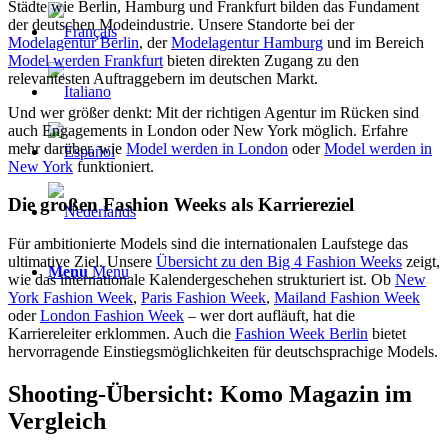
Städte wie Berlin, Hamburg und Frankfurt bilden das Fundament
der deutschen Modeindustrie. Unsere Standorte bei der
Modelagentur Berlin
, der
Modelagentur Hamburg
und im Bereich
Model werden Frankfurt
bieten direkten Zugang zu den
relevantesten Auftraggebern im deutschen Markt.
Und wer größer denkt: Mit der richtigen Agentur im Rücken sind
auch Engagements in London oder New York möglich. Erfahre
mehr darüber, wie
Model werden in London
oder
Model werden in
New York
funktioniert.
Die großen Fashion Weeks als Karriereziel
Für ambitionierte Models sind die internationalen Laufstege das
ultimative Ziel. Unsere
Übersicht zu den Big 4 Fashion Weeks
zeigt,
Menu
Menu
wie das internationale Kalendergeschehen strukturiert ist. Ob
New
York Fashion Week
,
Paris Fashion Week
,
Mailand Fashion Week
oder
London Fashion Week
– wer dort aufläuft, hat die
Karriereleiter erklommen. Auch die
Fashion Week Berlin
bietet
hervorragende Einstiegsmöglichkeiten für deutschsprachige Models.
Shooting-Übersicht: Komo Magazin im
Vergleich