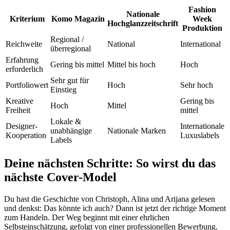
Fashion
Nationale
Kriterium
Komo Magazin
Week
Hochglanzzeitschrift
Produktion
Regional /
Reichweite
National
International
überregional
Erfahrung
Gering bis mittel
Mittel bis hoch
Hoch
erforderlich
Sehr gut für
Portfoliowert
Hoch
Sehr hoch
Einstieg
Kreative
Gering bis
Hoch
Mittel
Freiheit
mittel
Lokale &
Designer-
Internationale
unabhängige
Nationale Marken
Kooperation
Luxuslabels
Labels
Deine nächsten Schritte: So wirst du das
nächste Cover-Model
Du hast die Geschichte von Christoph, Alina und Arijana gelesen
und denkst: Das könnte ich auch? Dann ist jetzt der richtige Moment
zum Handeln. Der Weg beginnt mit einer ehrlichen
Selbsteinschätzung, gefolgt von einer professionellen Bewerbung.