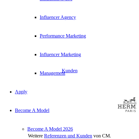
Influencer Agency
Performance Marketing
Influencer Marketing
Kunden
Management
Apply
Become A Model
Become A Model 2026
Weitere
Referenzen und Kunden
von CM.