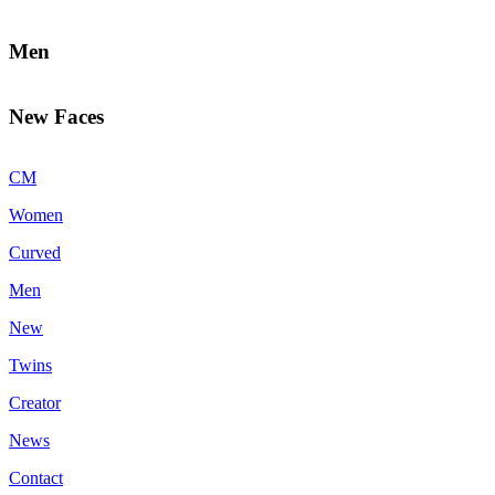
Men
New Faces
CM
Women
Curved
Men
New
Twins
Creator
News
Contact