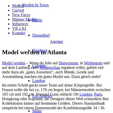
Models In Town
Models
Curved
New Faces
Männer Models
Berlin
Influencer
VR x KI
Kontakt
Dusseldorf
Agentur
Hamburg
Model werden in Atlanta
Model werden
– Wenn du Jobs auf
Showrooms
, in
Werbespots
und
Cologne
auf dem Laufsteg einer
Modenschau
ergattern willst, gehört viel
mehr dazu als „gutes Aussehen“, auch Mimik, Gestik und
Ausstrahlung machen ein gutes Model aus. Dazu gleich mehr!
London
Im ersten Schritt guckt unser Team auf deine Körpergröße. Bei
Frauen sollte die bei ca. 178 cm liegen, bei Männermodels zwischen
185 cm und 192 cm. Warum? Ganz einfach: Ob
London
,
Paris
,
Los Angeles
Hongkong oder Kapstadt, die Designer dieser Welt schneidern Ihre
Kollektionen immer auf bestimmte Größen. Dieses Standardmaß
entspricht bei einem Damenmodel der Konfektionsgröße 34 / 36.
Milan