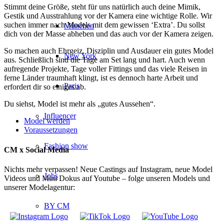
Stimmt deine Größe, steht für uns natürlich auch deine Mimik,
Gestik und Ausstrahlung vor der Kamera eine wichtige Rolle. Wir
suchen immer nach Models mit dem gewissen ‘Extra’. Du sollst
München
dich von der Masse abheben und das auch vor der Kamera zeigen.
So machen auch Ehrgeiz, Disziplin und Ausdauer ein gutes Model
New York
aus. Schließlich sind die Tage am Set lang und hart. Auch wenn
aufregende Projekte, Tage voller Fittings und das viele Reisen in
ferne Länder traumhaft klingt, ist es dennoch harte Arbeit und
Paris
erfordert dir so einiges ab.
Du siehst, Model ist mehr als „gutes Aussehen“.
Influencer
Model werden
Voraussetzungen
Fashion show
CM x Social Media
Nichts mehr verpassen! Neue Castings auf Instagram, neue Model
Jobs
Videos und Mini Dokus auf Youtube – folge unseren Models und
unserer Modelagentur:
BY CM