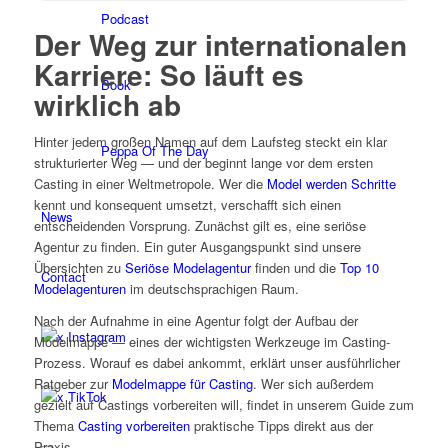
Podcast
Der Weg zur internationalen
Karriere: So läuft es
Book
wirklich ab
Hinter jedem großen Namen auf dem Laufsteg steckt ein klar
Peppa Of The Day
strukturierter Weg — und der beginnt lange vor dem ersten
Casting in einer Weltmetropole. Wer die
Model werden Schritte
kennt und konsequent umsetzt, verschafft sich einen
News
entscheidenden Vorsprung. Zunächst gilt es, eine seriöse
Agentur zu finden. Ein guter Ausgangspunkt sind unsere
Übersichten zu
Seriöse Modelagentur
finden und die
Top 10
Contact
Modelagenturen
im deutschsprachigen Raum.
Nach der Aufnahme in eine Agentur folgt der Aufbau der
x Instagram
Modelmappe — eines der wichtigsten Werkzeuge im Casting-
Prozess. Worauf es dabei ankommt, erklärt unser ausführlicher
Ratgeber zur
Modelmappe für Casting
. Wer sich außerdem
x TikTok
gezielt auf Castings vorbereiten will, findet in unserem Guide zum
Thema
Casting vorbereiten
praktische Tipps direkt aus der
Praxis.