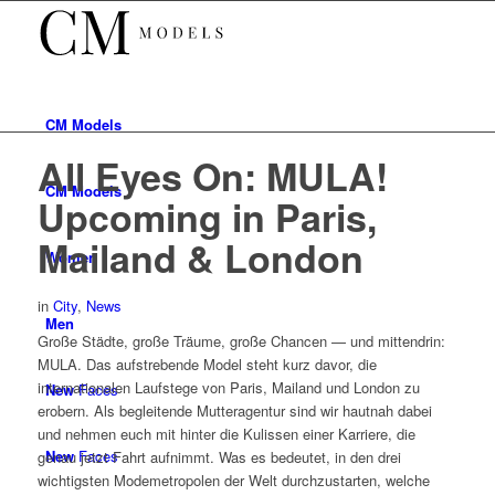
CM
Models
All Eyes On: MULA!
CM
Models
Upcoming in Paris,
Mailand & London
Women
in
City
,
News
Men
Große Städte, große Träume, große Chancen — und mittendrin:
MULA. Das aufstrebende Model steht kurz davor, die
internationalen Laufstege von Paris, Mailand und London zu
New
Faces
erobern. Als begleitende Mutteragentur sind wir hautnah dabei
und nehmen euch mit hinter die Kulissen einer Karriere, die
New
Faces
genau jetzt Fahrt aufnimmt. Was es bedeutet, in den drei
wichtigsten Modemetropolen der Welt durchzustarten, welche