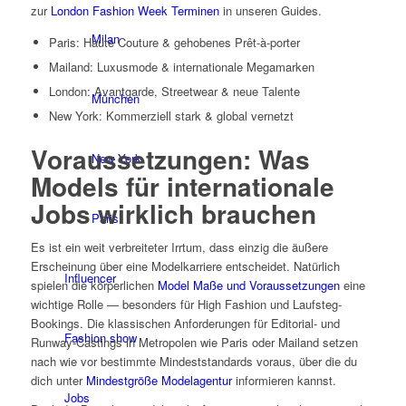
zur
London Fashion Week Terminen
in unseren Guides.
Milan
Paris: Haute Couture & gehobenes Prêt-à-porter
Mailand: Luxusmode & internationale Megamarken
London: Avantgarde, Streetwear & neue Talente
München
New York: Kommerziell stark & global vernetzt
Voraussetzungen: Was
New York
Models für internationale
Jobs wirklich brauchen
Paris
Es ist ein weit verbreiteter Irrtum, dass einzig die äußere
Erscheinung über eine Modelkarriere entscheidet. Natürlich
Influencer
spielen die körperlichen
Model Maße und Voraussetzungen
eine
wichtige Rolle — besonders für High Fashion und Laufsteg-
Bookings. Die klassischen Anforderungen für Editorial- und
Fashion show
Runway-Castings in Metropolen wie Paris oder Mailand setzen
nach wie vor bestimmte Mindeststandards voraus, über die du
dich unter
Mindestgröße Modelagentur
informieren kannst.
Jobs