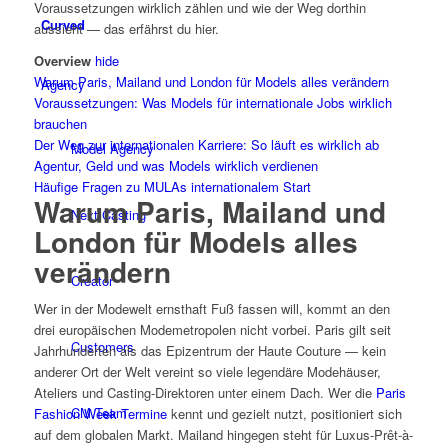
Voraussetzungen wirklich zählen und wie der Weg dorthin
Curved
aussieht — das erfährst du hier.
Overview
hide
Warum Paris, Mailand und London für Models alles verändern
Agency
Voraussetzungen: Was Models für internationale Jobs wirklich
brauchen
Der Weg zur internationalen Karriere: So läuft es wirklich ab
Model Agency
Agentur, Geld und was Models wirklich verdienen
Häufige Fragen zu MULAs internationalem Start
Warum Paris, Mailand und
Next Casting
London für Models alles
verändern
Creator
Wer in der Modewelt ernsthaft Fuß fassen will, kommt an den
drei europäischen Modemetropolen nicht vorbei. Paris gilt seit
Customers
Jahrhunderten als das Epizentrum der Haute Couture — kein
anderer Ort der Welt vereint so viele legendäre Modehäuser,
Ateliers und Casting-Direktoren unter einem Dach. Wer die
Paris
CM Team
Fashion Week Termine
kennt und gezielt nutzt, positioniert sich
auf dem globalen Markt. Mailand hingegen steht für Luxus-Prêt-à-