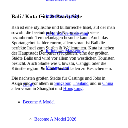
Bali / Kuta City & Beach Side
Influencer Agency
Bali ist eine idyllische und kulturreiche Insel, auf der man
sowohl die beeindruckende Natur, als auch viele
Performance Marketing
bezaubernde Tempelanlagen besuche kann. Auch das
Sportangebot ist hier enorm, allem voran ist Bali die
perfekte Insel zum Surfen & Wellenreiten. Kuta ist neben
Influencer Marketing
der Hauptstadt Denpasar (Flughafen) eine der größten
Städte Balis und wird vor allem von westlichen Touristen
besucht. Auch Städte wie Uluwatu, Canggu oder die
Management
Künstlerregion um Ubud herum laden zu Besuchen ein.
Die nächsten großen Städte für Castings und Jobs in
Asien sind vor allem in
Singapur
,
Thailand
und in
China
Apply
allen voran in Shanghai und
Hongkong
.
Become A Model
Become A Model 2026