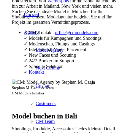
Fotostrecken. Von
Werbespots
für die Modebranche bis
hin zur Arbeit in Mailand, New York und vielen mehr.
Suchen Sie das ideale Model in München für Ihr
Curved
Shooting? Unsere Modelagentur begleitet Sie und Ihr
Projekt im gesamten Vermittlungsprozess.
Agency
✓ CM Kontakt:
office@cmmodels.com
✓ Models für Kampagnen und Shootings
✓ Modenschau, Fittings und Castings
✓ International Model Placement
Model Agency
✓ New Faces und Scouting
✓ 24/7 Booker im Support
✓ Schnelle Selektion
Next Casting
✓
Kontakt
Creator
Stephan M. Czaja & Team
CM Models Inhaber
Customers
Model buchen in Bali
CM Team
Shootings, Produkte, Accessoires! Jedes kleinste Detail