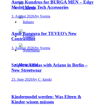
Anton Kundrus for BURGA MEN – Edgy
Model Meets Tech Accessories
3. August 2026
/
by Svenja
Amie Bangura for TEVEO’s New
Contrastline
3. August 2026
/
by Svenja
Menu
Menu
Snipes x Adidas with Ariane in Berlin –
New Streetwear
23. June 2026
/
by C_kinski
Kindermodel werden: Was Eltern &
Kinder wissen müssen