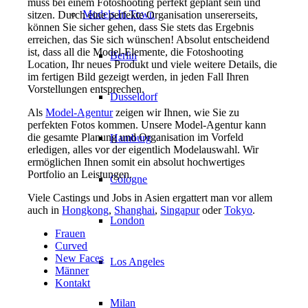
muss bei einem Fotoshooting perfekt geplant sein und
Models In Town
sitzen. Durch eine perfekte Organisation unsererseits,
können Sie sicher gehen, dass Sie stets das Ergebnis
erreichen, das Sie sich wünschen! Absolut entscheidend
ist, dass all die Model-Elemente, die Fotoshooting
Berlin
Location, Ihr neues Produkt und viele weitere Details, die
im fertigen Bild gezeigt werden, in jeden Fall Ihren
Vorstellungen entsprechen.
Dusseldorf
Als
Model-Agentur
zeigen wir Ihnen, wie Sie zu
perfekten Fotos kommen. Unsere Model-Agentur kann
die gesamte Planung und Organisation im Vorfeld
Hamburg
erledigen, alles vor der eigentlich Modelauswahl. Wir
ermöglichen Ihnen somit ein absolut hochwertiges
Portfolio an Leistungen.
Cologne
Viele Castings und Jobs in Asien ergattert man vor allem
auch in
Hongkong
,
Shanghai
,
Singapur
oder
Tokyo
.
London
Frauen
Curved
New Faces
Los Angeles
Männer
Kontakt
Milan