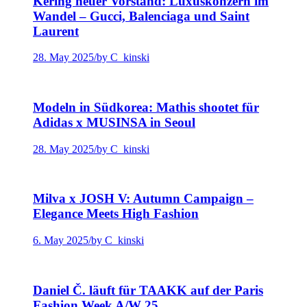
Kering neuer Vorstand: Luxuskonzern im
Wandel – Gucci, Balenciaga und Saint
Laurent
28. May 2025
/
by C_kinski
Modeln in Südkorea: Mathis shootet für
Adidas x MUSINSA in Seoul
28. May 2025
/
by C_kinski
Milva x JOSH V: Autumn Campaign –
Elegance Meets High Fashion
6. May 2025
/
by C_kinski
Daniel Č. läuft für TAAKK auf der Paris
Fashion Week A/W 25