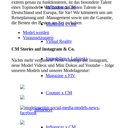
extrem genau zu funktionieren, ist das besondere Talent
Influencer x CM
eines Topmodels. Wir finden die besten Talente in
Deutschland und Europa, für Sie! Wir kümmern uns um
Reiseplanung und -Management sowie um die Garantie,
die Besten der Besten am Set zu haben.
Marketing x One
Model werden
Voraussetzungen
Virtual Reality
CM Stories auf Instagram & Co.
Immobilien x Lukinski
Nichts mehr verpassen! Neue Castings auf Instagram,
neue Model Videos und Mini Dokus auf Youtube – folge
unseren Models und unserer Modelagentur:
Magazine x FIV
Couture x CM
Influencer
Influencer x CM