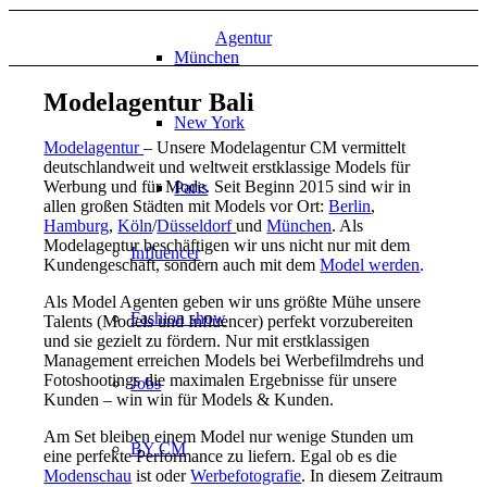
Agentur
München
Modelagentur Bali
New York
Modelagentur
– Unsere Modelagentur CM vermittelt
deutschlandweit und weltweit erstklassige Models für
Werbung und für Mode. Seit Beginn 2015 sind wir in
Paris
allen großen Städten mit Models vor Ort:
Berlin
,
Hamburg
,
Köln
/
Düsseldorf
und
München
. Als
Modelagentur beschäftigen wir uns nicht nur mit dem
Influencer
Kundengeschäft, sondern auch mit dem
Model werden
.
Als Model Agenten geben wir uns größte Mühe unsere
Fashion show
Talents (Models und Influencer) perfekt vorzubereiten
und sie gezielt zu fördern. Nur mit erstklassigen
Management erreichen Models bei Werbefilmdrehs und
Fotoshootings die maximalen Ergebnisse für unsere
Jobs
Kunden – win win für Models & Kunden.
Am Set bleiben einem Model nur wenige Stunden um
BY CM
eine perfekte Performance zu liefern. Egal ob es die
Modenschau
ist oder
Werbefotografie
. In diesem Zeitraum