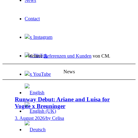
News
Contact
x Instagram
x TikTok
Weitere
Referenzen und Kunden
von CM.
News
x YouTube
Runway Debut: Ariane and Luisa for
Vogue x Breuninger
3. August 2026
/
by Celisa