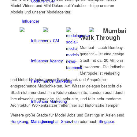
Couture x CM
Model Videos und Mini Dokus auf Youtube – folge unseren
Models und unserer Modelagentur:
Influencer
Mumbai
Walk Through
Influencer x CM
Mumbai – auch Bombay
genannt – ist eine riesige
Stadt mit ca. 20 Millionn
Influencer Agency
Einwohnern. Die indische
Metropole ist vielseitig
und bietet für jedermanns Geschmack und Ansprüche
Performance Marketing
entsprechende Möglichkeiten. Am Wasser gelegen besticht die
Stadt nicht nur durch ihre Küstenabschnitte, sondern auch durch
ihre abwechslungsreiche, teil sehr alte, und teils sehr moderne
Influencer Marketing
Architektur. Wolkenkratzer treffen hier auf historische Tempel.
Weitere große Städte für Model Jobs und Castings in Asien sind
Management
Hongkong
,
Delhi
,
Shanghai
,
Shenzhen
oder auch
Singapur
.