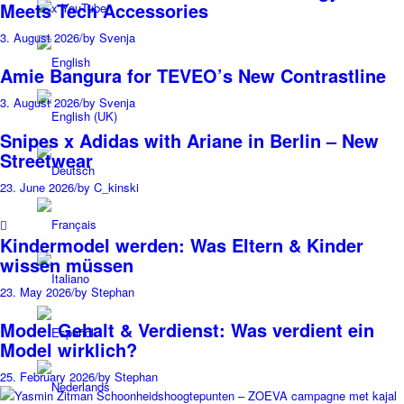
Meets Tech Accessories
x YouTube
3. August 2026
/
by Svenja
Amie Bangura for TEVEO’s New Contrastline
3. August 2026
/
by Svenja
Snipes x Adidas with Ariane in Berlin – New
Streetwear
23. June 2026
/
by C_kinski
Kindermodel werden: Was Eltern & Kinder
wissen müssen
23. May 2026
/
by Stephan
Model Gehalt & Verdienst: Was verdient ein
Model wirklich?
25. February 2026
/
by Stephan