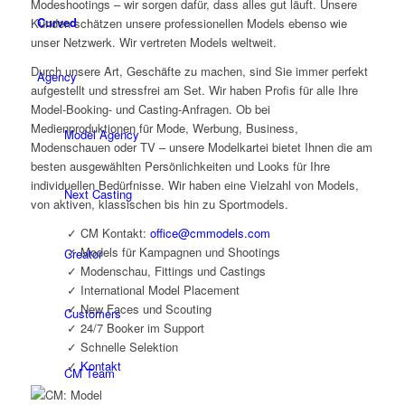
Modeshootings – wir sorgen dafür, dass alles gut läuft. Unsere
Curved
Kunden schätzen unsere professionellen Models ebenso wie
unser Netzwerk. Wir vertreten Models weltweit.
Durch unsere Art, Geschäfte zu machen, sind Sie immer perfekt
Agency
aufgestellt und stressfrei am Set. Wir haben Profis für alle Ihre
Model-Booking- und Casting-Anfragen. Ob bei
Medienproduktionen für Mode, Werbung, Business,
Model Agency
Modenschauen oder TV – unsere Modelkartei bietet Ihnen die am
besten ausgewählten Persönlichkeiten und Looks für Ihre
individuellen Bedürfnisse. Wir haben eine Vielzahl von Models,
Next Casting
von aktiven, klassischen bis hin zu Sportmodels.
✓ CM Kontakt:
office@cmmodels.com
✓ Models für Kampagnen und Shootings
Creator
✓ Modenschau, Fittings und Castings
✓ International Model Placement
✓ New Faces und Scouting
Customers
✓ 24/7 Booker im Support
✓ Schnelle Selektion
✓
Kontakt
CM Team