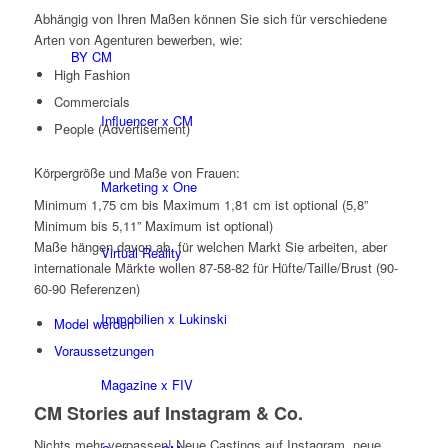
Abhängig von Ihren Maßen können Sie sich für verschiedene
Arten von Agenturen bewerben, wie:
BY CM
High Fashion
Commercials
Influencer x CM
People (Advertisement)
Körpergröße und Maße von Frauen:
Marketing x One
Minimum 1,75 cm bis Maximum 1,81 cm ist optional (5,8”
Minimum bis 5,11” Maximum ist optional)
Maße hängen davon ab, für welchen Markt Sie arbeiten, aber
Virtual Reality
internationale Märkte wollen 87-58-82 für Hüfte/Taille/Brust (90-
60-90 Referenzen)
Immobilien x Lukinski
Model werden
Voraussetzungen
Magazine x FIV
CM Stories auf Instagram & Co.
Nichts mehr verpassen! Neue Castings auf Instagram, neue