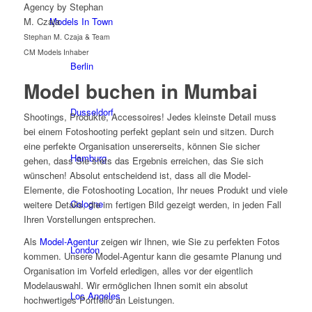
Models In Town
Stephan M. Czaja & Team
CM Models Inhaber
Berlin
Model buchen in Mumbai
Dusseldorf
Shootings, Produkte, Accessoires! Jedes kleinste Detail muss
bei einem Fotoshooting perfekt geplant sein und sitzen. Durch
eine perfekte Organisation unsererseits, können Sie sicher
Hamburg
gehen, dass Sie stets das Ergebnis erreichen, das Sie sich
wünschen! Absolut entscheidend ist, dass all die Model-
Elemente, die Fotoshooting Location, Ihr neues Produkt und viele
Cologne
weitere Details, die im fertigen Bild gezeigt werden, in jeden Fall
Ihren Vorstellungen entsprechen.
Als
Model-Agentur
zeigen wir Ihnen, wie Sie zu perfekten Fotos
London
kommen. Unsere Model-Agentur kann die gesamte Planung und
Organisation im Vorfeld erledigen, alles vor der eigentlich
Modelauswahl. Wir ermöglichen Ihnen somit ein absolut
Los Angeles
hochwertiges Portfolio an Leistungen.