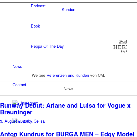
Podcast
Kunden
Book
Peppa Of The Day
News
Weitere
Referenzen und Kunden
von CM.
Contact
News
x Instagram
Runway Debut: Ariane and Luisa for Vogue x
Breuninger
3. August 2026
/
by Celisa
x TikTok
Anton Kundrus for BURGA MEN – Edgy Model