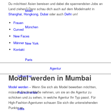
Du möchtest Asien bereisen und dabei die spannendsten Jobs an
Land ziehen? Dann schau dich auch auf dem Modelmarkt in
Milan
Shanghai
,
Hongkong
,
Dubai
oder auch
Delhi
um!
Frauen
München
Curved
New Faces
Männer
New York
Kontakt
Paris
Agentur
Model werden in Mumbai
Influencer
Model werden
– Wenn Sie sich als Model bewerben möchten,
müssen Sie Ihre Maße nehmen, um sie an die Agentur zu
Fashion show
schicken und zu sehen, in welche Agentur Ihr Typ passt. Für
High-Fashion-Agenturen schauen Sie sich die untenstehenden
Punkte an.
Jobs