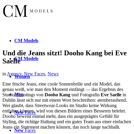
CM
Models
Und die Jeans sitzt! Dooho Kang bei Eve
CM
Models
Saelle
in
Agency
,
New Faces
,
News
Women
Eine frische Jeans, eine coole Sonnenbrille und ein Model, das
genau weiß, wie man den Moment einfängt — das Ergebnis des
Men
Studio-Shootings von
Dooho Kang
und Fotografin
Eve Saelle
in
Dublin lässt sich nur mit einem Wort beschreiben: atemberaubend.
Wer glaubt, dass Streetwear-Looks im Studio keine Wirkung
entfalten können, wird von diesen Bildern eines Besseren belehrt.
New
Faces
Dooho beweist einmal mehr, dass ein ausgeprägtes Gefühl für
Styling, die richtige Haltung und ein gutes Team aus einer einfachen
Jeans ein Statement machen können, das noch lange nachhallt.
New
Faces