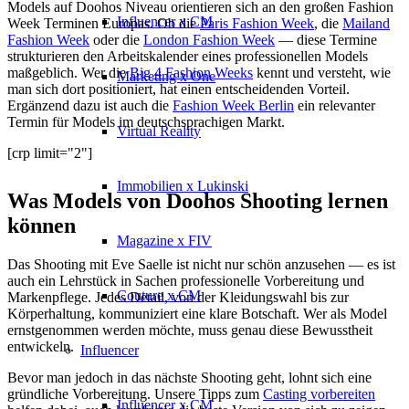
Models auf Doohos Niveau orientieren sich an den großen Fashion
Influencer x CM
Week Terminen Europas. Ob die
Paris Fashion Week
, die
Mailand
Fashion Week
oder die
London Fashion Week
— diese Termine
strukturieren den Arbeitskalender eines professionellen Models
maßgeblich. Wer die
Big 4 Fashion Weeks
kennt und versteht, wie
Marketing x One
man sich dort positioniert, hat einen entscheidenden Vorteil.
Ergänzend dazu ist auch die
Fashion Week Berlin
ein relevanter
Termin für Models im deutschsprachigen Markt.
Virtual Reality
[crp limit="2"]
Immobilien x Lukinski
Was Models von Doohos Shooting lernen
können
Magazine x FIV
Das Shooting mit Eve Saelle ist nicht nur schön anzusehen — es ist
auch ein Lehrstück in Sachen professionelle Vorbereitung und
Couture x CM
Markenpflege. Jedes Detail, von der Kleidungswahl bis zur
Körperhaltung, kommuniziert eine klare Botschaft. Wer als Model
ernstgenommen werden möchte, muss genau diese Bewusstheit
entwickeln.
Influencer
Bevor man jedoch in das nächste Shooting geht, lohnt sich eine
gründliche Vorbereitung. Unsere Tipps zum
Casting vorbereiten
Influencer x CM