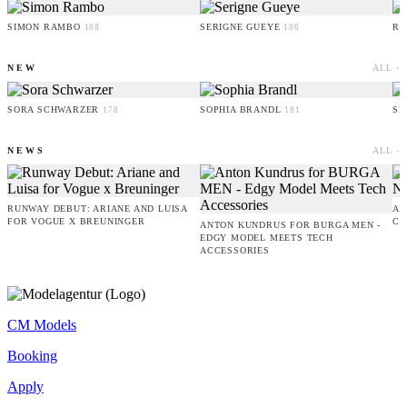
SIMON RAMBO
SERIGNE GUEYE
RU
188
186
NEW
ALL ›
SORA SCHWARZER
SOPHIA BRANDL
SE
178
181
NEWS
ALL ›
RUNWAY DEBUT: ARIANE AND LUISA
AM
FOR VOGUE X BREUNINGER
CO
ANTON KUNDRUS FOR BURGA MEN -
EDGY MODEL MEETS TECH
ACCESSORIES
CM Models
Booking
Apply