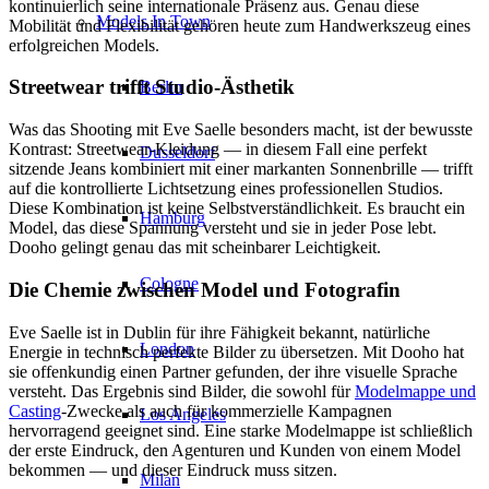
kontinuierlich seine internationale Präsenz aus. Genau diese
Models In Town
Mobilität und Flexibilität gehören heute zum Handwerkszeug eines
erfolgreichen Models.
Streetwear trifft Studio-Ästhetik
Berlin
Was das Shooting mit Eve Saelle besonders macht, ist der bewusste
Kontrast: Streetwear-Kleidung — in diesem Fall eine perfekt
Dusseldorf
sitzende Jeans kombiniert mit einer markanten Sonnenbrille — trifft
auf die kontrollierte Lichtsetzung eines professionellen Studios.
Diese Kombination ist keine Selbstverständlichkeit. Es braucht ein
Hamburg
Model, das diese Spannung versteht und sie in jeder Pose lebt.
Dooho gelingt genau das mit scheinbarer Leichtigkeit.
Cologne
Die Chemie zwischen Model und Fotografin
Eve Saelle ist in Dublin für ihre Fähigkeit bekannt, natürliche
London
Energie in technisch perfekte Bilder zu übersetzen. Mit Dooho hat
sie offenkundig einen Partner gefunden, der ihre visuelle Sprache
versteht. Das Ergebnis sind Bilder, die sowohl für
Modelmappe und
Casting
-Zwecke als auch für kommerzielle Kampagnen
Los Angeles
hervorragend geeignet sind. Eine starke Modelmappe ist schließlich
der erste Eindruck, den Agenturen und Kunden von einem Model
bekommen — und dieser Eindruck muss sitzen.
Milan