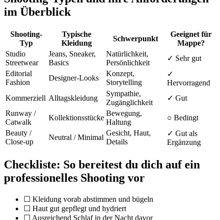
im Überblick
Shooting-
Typische
Geeignet für
Schwerpunkt
Typ
Kleidung
Mappe?
Studio
Jeans, Sneaker,
Natürlichkeit,
✓ Sehr gut
Streetwear
Basics
Persönlichkeit
Editorial
Konzept,
✓
Designer-Looks
Fashion
Storytelling
Hervorragend
Sympathie,
Kommerziell
Alltagskleidung
✓ Gut
Zugänglichkeit
Runway /
Bewegung,
Kollektionsstücke
○ Bedingt
Catwalk
Haltung
Beauty /
Gesicht, Haut,
✓ Gut als
Neutral / Minimal
Close-up
Details
Ergänzung
Checkliste: So bereitest du dich auf ein
professionelles Shooting vor
☐ Kleidung vorab abstimmen und bügeln
☐ Haut gut gepflegt und hydriert
☐ Ausreichend Schlaf in der Nacht davor