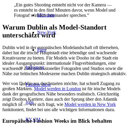
„Ein gutes Shooting entsteht nicht vor der Kamera —
es entsteht in den fünf Minuten davor, wenn Model und
München
Fotograf wirklich miteinander sprechen.”
Warum Dublin als Model-Standort
New York
unterschätzt wird
Dublin wird in der europäischen Modelandschaft oft übersehen,
Paris
dabei hat die irische Hauptstadt eine lebendige und wachsende
Kreativszene zu bieten. Für Models wie Dooho ist die Stadt ein
idealer Ausgangspunkt: internationale Flugverbindungen, eine
Influencer
wachsende Zahl professioneller Fotografen und Studios sowie die
Nähe zur britischen Modeszene machen Dublin strategisch attraktiv.
Wer von Dublin aus durchstarten möchte, hat schnell Zugang zu
Fashion show
großen Märkten.
Model werden in London
ist für irische Models
dank der geografischen Nähe besonders realistisch. Gleichzeitig
zeigt Doohos Karriere, dass auch der Sprung über den Atlantik
Jobs
möglich ist — wer sich fragt, wie
Model werden in New York
funktioniert, findet bei uns alle wichtigen Informationen dazu.
BY CM
Europäische Fashion Weeks im Blick behalten