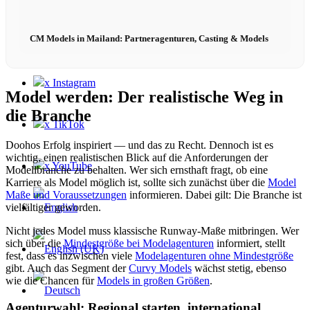
CM Models in Mailand: Partneragenturen, Casting & Models
Contact
x Instagram
Model werden: Der realistische Weg in
die Branche
x TikTok
Doohos Erfolg inspiriert — und das zu Recht. Dennoch ist es
wichtig, einen realistischen Blick auf die Anforderungen der
x YouTube
Modellbranche zu behalten. Wer sich ernsthaft fragt, ob eine
Karriere als Model möglich ist, sollte sich zunächst über die
Model
Maße und Voraussetzungen
informieren. Dabei gilt: Die Branche ist
vielfältiger geworden.
Nicht jedes Model muss klassische Runway-Maße mitbringen. Wer
sich über die
Mindestgröße bei Modelagenturen
informiert, stellt
fest, dass es inzwischen viele
Modelagenturen ohne Mindestgröße
gibt. Auch das Segment der
Curvy Models
wächst stetig, ebenso
wie die Chancen für
Models in großen Größen
.
Agenturwahl: Regional starten, international