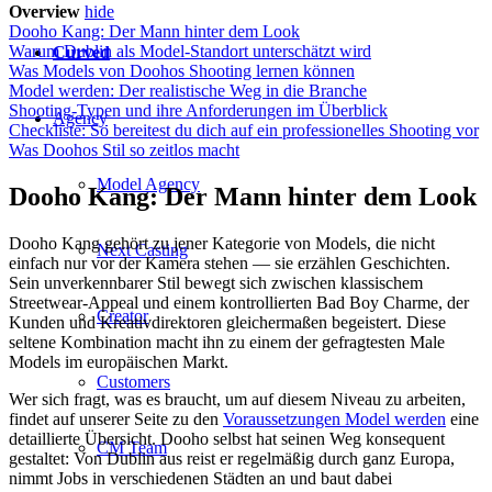
Overview
hide
Dooho Kang: Der Mann hinter dem Look
Warum Dublin als Model-Standort unterschätzt wird
Curved
Was Models von Doohos Shooting lernen können
Model werden: Der realistische Weg in die Branche
Shooting-Typen und ihre Anforderungen im Überblick
Agency
Checkliste: So bereitest du dich auf ein professionelles Shooting vor
Was Doohos Stil so zeitlos macht
Model Agency
Dooho Kang: Der Mann hinter dem Look
Dooho Kang gehört zu jener Kategorie von Models, die nicht
Next Casting
einfach nur vor der Kamera stehen — sie erzählen Geschichten.
Sein unverkennbarer Stil bewegt sich zwischen klassischem
Streetwear-Appeal und einem kontrollierten Bad Boy Charme, der
Creator
Kunden und Kreativdirektoren gleichermaßen begeistert. Diese
seltene Kombination macht ihn zu einem der gefragtesten Male
Models im europäischen Markt.
Customers
Wer sich fragt, was es braucht, um auf diesem Niveau zu arbeiten,
findet auf unserer Seite zu den
Voraussetzungen Model werden
eine
detaillierte Übersicht. Dooho selbst hat seinen Weg konsequent
CM Team
gestaltet: Von Dublin aus reist er regelmäßig durch ganz Europa,
nimmt Jobs in verschiedenen Städten an und baut dabei