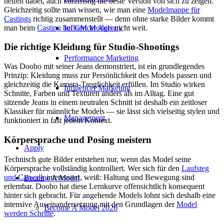
helfen dabei, auch kurzfristig die beste Version von sich zu zeigen.
Gleichzeitig sollte man wissen, wie man eine
Modelmappe für
Castings
richtig zusammenstellt — denn ohne starke Bilder kommt
man beim
Casting bei CM Models
nicht weit.
Influencer Agency
Die richtige Kleidung für Studio-Shootings
Performance Marketing
Was Dooho mit seiner Jeans demonstriert, ist ein grundlegendes
Prinzip: Kleidung muss zur Persönlichkeit des Models passen und
gleichzeitig die Kamera-Tauglichkeit erfüllen. Im Studio wirken
Influencer Marketing
Schnitte, Farben und Texturen anders als im Alltag. Eine gut
sitzende Jeans in einem neutralen Schnitt ist deshalb ein zeitloser
Klassiker für männliche Models — sie lässt sich vielseitig stylen und
Management
funktioniert in fast jedem Kontext.
Körpersprache und Posing meistern
Apply
Technisch gute Bilder entstehen nur, wenn das Model seine
Körpersprache vollständig kontrolliert. Wer sich für den
Laufsteg
und Catwalk
interessiert, weiß: Haltung und Bewegung sind
Become A Model
erlernbar. Dooho hat diese Lernkurve offensichtlich konsequent
hinter sich gebracht. Für angehende Models lohnt sich deshalb eine
intensive Auseinandersetzung mit den Grundlagen der
Model
Become A Model 2026
werden Schritte
.