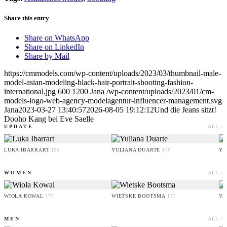
Share this entry
Share on WhatsApp
Share on LinkedIn
Share by Mail
https://cmmodels.com/wp-content/uploads/2023/03/thumbnail-male-
model-asian-modeling-black-hair-portrait-shooting-fashion-
international.jpg
600
1200
Jana
/wp-content/uploads/2023/01/cm-
models-logo-web-agency-modelagentur-influencer-management.svg
Jana
2023-03-27 13:40:57
2026-08-05 19:12:12
Und die Jeans sitzt!
Dooho Kang bei Eve Saelle
UPDATE
ALL ›
LUKA IBARRART
YULIANA DUARTE
YO
190
179
WOMEN
ALL ›
WIOLA KOWAL
WIETSKE BOOTSMA
VA
177
177
MEN
ALL ›