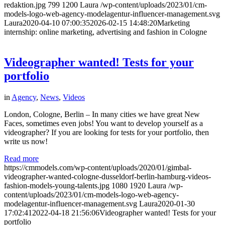
redaktion.jpg
799
1200
Laura
/wp-content/uploads/2023/01/cm-
models-logo-web-agency-modelagentur-influencer-management.svg
Laura
2020-04-10 07:00:35
2026-02-15 14:48:20
Marketing
internship: online marketing, advertising and fashion in Cologne
Videographer wanted! Tests for your
portfolio
in
Agency
,
News
,
Videos
London, Cologne, Berlin – In many cities we have great New
Faces, sometimes even jobs! You want to develop yourself as a
videographer? If you are looking for tests for your portfolio, then
write us now!
Read more
https://cmmodels.com/wp-content/uploads/2020/01/gimbal-
videographer-wanted-cologne-dusseldorf-berlin-hamburg-videos-
fashion-models-young-talents.jpg
1080
1920
Laura
/wp-
content/uploads/2023/01/cm-models-logo-web-agency-
modelagentur-influencer-management.svg
Laura
2020-01-30
17:02:41
2022-04-18 21:56:06
Videographer wanted! Tests for your
portfolio