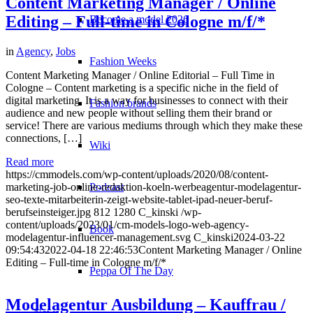
Content Marketing Manager / Online
Editing – Full-time in Cologne m/f/*
Become a model 2026
in
Agency
,
Jobs
Fashion Weeks
Content Marketing Manager / Online Editorial – Full Time in
Cologne – Content marketing is a specific niche in the field of
digital marketing. It is a way for businesses to connect with their
Fashion brands
audience and new people without selling them their brand or
service! There are various mediums through which they make these
connections, […]
Wiki
Read more
https://cmmodels.com/wp-content/uploads/2020/08/content-
Podcast
marketing-job-online-redaktion-koeln-werbeagentur-modelagentur-
seo-texte-mitarbeiterin-zeigt-website-tablet-ipad-neuer-beruf-
berufseinsteiger.jpg
812
1280
C_kinski
/wp-
content/uploads/2023/01/cm-models-logo-web-agency-
Book
modelagentur-influencer-management.svg
C_kinski
2024-03-22
09:54:43
2022-04-18 22:46:53
Content Marketing Manager / Online
Editing – Full-time in Cologne m/f/*
Peppa Of The Day
Modelagentur Ausbildung – Kauffrau /
News