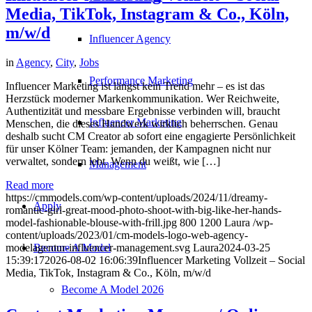
Media, TikTok, Instagram & Co., Köln,
m/w/d
Influencer Agency
in
Agency
,
City
,
Jobs
Performance Marketing
Influencer Marketing ist längst kein Trend mehr – es ist das
Herzstück moderner Markenkommunikation. Wer Reichweite,
Authentizität und messbare Ergebnisse verbinden will, braucht
Influencer Marketing
Menschen, die dieses Handwerk wirklich beherrschen. Genau
deshalb sucht CM Creator ab sofort eine engagierte Persönlichkeit
für unser Kölner Team: jemanden, der Kampagnen nicht nur
verwaltet, sondern lebt. Wenn du weißt, wie […]
Management
Read more
https://cmmodels.com/wp-content/uploads/2024/11/dreamy-
Apply
romantic-girl-great-mood-photo-shoot-with-big-like-her-hands-
model-fashionable-blouse-with-frill.jpg
800
1200
Laura
/wp-
content/uploads/2023/01/cm-models-logo-web-agency-
Become A Model
modelagentur-influencer-management.svg
Laura
2024-03-25
15:39:17
2026-08-02 16:06:39
Influencer Marketing Vollzeit – Social
Media, TikTok, Instagram & Co., Köln, m/w/d
Become A Model 2026