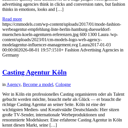
advertising agencies think in clicks and conversion rates, but fashion
thinks in emotions, looks and […]
Read more
https://cmmodels.com/wp-content/uploads/2017/01/mode-fashion-
werbeagentur-empfehlung-liste-berlin-hamburg-duesseldorf-
muenchen-koeln-agenturen-referenzen.jpg
600
1300
Laura
/wp-
content/uploads/2023/01/cm-models-logo-web-agency-
modelagentur-influencer-management.svg
Laura
2017-01-03
00:00:00
2026-08-01 19:57:15
10+ Fashion Advertising Agencies in
Germany
Casting Agentur Köln
in
Agency
,
Become a model
,
Cologne
Wer in Köln ein professionelles Casting organisieren oder als Talent
gebucht werden möchte, braucht mehr als Glück — er braucht die
richtige Casting Agentur an seiner Seite. Köln ist eine der
wichtigsten Medien- und Kreativstädte Deutschlands: Hier sitzen
große TV-Sender, internationale Werbeproduktionen und
renommierte Modehäuser. Eine erfahrene Casting Agentur in Köln
kennt diesen Markt, seine […]