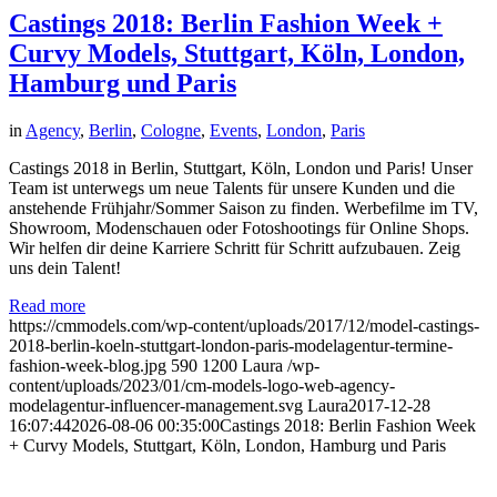
Castings 2018: Berlin Fashion Week +
Curvy Models, Stuttgart, Köln, London,
Hamburg und Paris
in
Agency
,
Berlin
,
Cologne
,
Events
,
London
,
Paris
Castings 2018 in Berlin, Stuttgart, Köln, London und Paris! Unser
Team ist unterwegs um neue Talents für unsere Kunden und die
anstehende Frühjahr/Sommer Saison zu finden. Werbefilme im TV,
Showroom, Modenschauen oder Fotoshootings für Online Shops.
Wir helfen dir deine Karriere Schritt für Schritt aufzubauen. Zeig
uns dein Talent!
Read more
https://cmmodels.com/wp-content/uploads/2017/12/model-castings-
2018-berlin-koeln-stuttgart-london-paris-modelagentur-termine-
fashion-week-blog.jpg
590
1200
Laura
/wp-
content/uploads/2023/01/cm-models-logo-web-agency-
modelagentur-influencer-management.svg
Laura
2017-12-28
16:07:44
2026-08-06 00:35:00
Castings 2018: Berlin Fashion Week
+ Curvy Models, Stuttgart, Köln, London, Hamburg und Paris