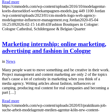
Read more
https://cmmodels.com/wp-content/uploads/2016/10/modelagentur-
koeln-duesseldorf-werbekampagnen-models.jpg
449
1100
Jordan
/wp-content/uploads/2023/01/cm-models-logo-web-agency-
modelagentur-influencer-management.svg
Jordan
2020-05-04
16:25:09
2026-02-15 14:49:43
Fashion Boutiques in Cologne:
Cologne Cathedral, Schildergasse & Belgian Quarter
Marketing internship: online marketing,
advertising and fashion in Cologne
in
News
Many people want to move something and be creative in their work.
Project management and content marketing are only 2 of the topics
that’s cause a lot of curiosity in marketing when you think of a
media agency. Writing articles about fashion, influencers or
camping, producing real content for real companies and becoming a
part […]
Read more
https://cmmodels.com/wp-content/uploads/2020/03/praktikum-job-
suche-arbeit-modelagenutr-medien-agentur-köln-nrw-content-