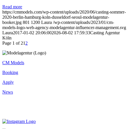
Read more
https://cmmodels.com/wp-content/uploads/2020/06/casting-sommer-
2020-berlin-hamburg-koln-dusseldorf-seoul-modelagentur-
booker.jpg
801
1200
Laura
/wp-content/uploads/2023/01/cm-
models-logo-web-agency-modelagentur-influencer-management.svg
Laura
2017-01-02 20:06:00
2026-08-02 17:59:33
Casting Agentur
Köln
Page 1 of 2
1
2
CM Models
Booking
Apply
News