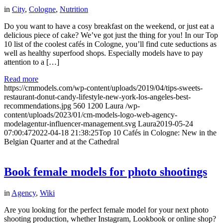
in
City
,
Cologne
,
Nutrition
Do you want to have a cosy breakfast on the weekend, or just eat a
delicious piece of cake? We’ve got just the thing for you! In our Top
10 list of the coolest cafés in Cologne, you’ll find cute seductions as
well as healthy superfood shops. Especially models have to pay
attention to a […]
Read more
https://cmmodels.com/wp-content/uploads/2019/04/tips-sweets-
restaurant-donut-candy-lifestyle-new-york-los-angeles-best-
recommendations.jpg
560
1200
Laura
/wp-
content/uploads/2023/01/cm-models-logo-web-agency-
modelagentur-influencer-management.svg
Laura
2019-05-24
07:00:47
2022-04-18 21:38:25
Top 10 Cafés in Cologne: New in the
Belgian Quarter and at the Cathedral
Book female models for photo shootings
in
Agency
,
Wiki
Are you looking for the perfect female model for your next photo
shooting production, whether Instagram, Lookbook or online shop?