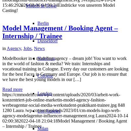
15:46:29
2026-08-06 04:30:24
Eindrücke von unserem Model
Models In Town
Casting!
Berlin
Model Management / Booking Agent –
Internship / Trainee
Dusseldorf
in
Agency
,
Jobs
,
News
Hamburg
Modelbooker in a modeling agency – dream job! You want to work
in the world of fashion & media? We train: Internships and
vocational training in Cologne. Every day our customers are looking
for the best Faces in Germany and Europe. Our job is to ensure that
Cologne
we have the best young models in our […]
Read more
London
https://cmmodels.com/wp-content/uploads/2020/03/arbeit-work-
konzentriert-job-online-marketin-model-agency-fashion-
werbeagentur-social-media-werkstudent-praktikant-trainee.jpg
848
1280
Laura
/wp-content/uploads/2023/01/cm-models-logo-web-
Los Angeles
agency-modelagentur-influencer-management.svg
Laura
2024-10-14
02:00:38
2022-04-18 21:04:18
Model Management / Booking Agent
– Internship / Trainee
Milan