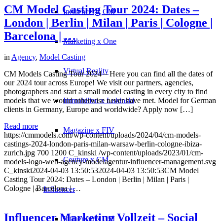
CM Model Casting Tour 2024: Dates –
Influencer x CM
London | Berlin | Milan | Paris | Cologne |
Barcelona | …
Marketing x One
in
Agency
,
Model Casting
Virtual Reality
CM Models Casting Tour 2024 – Here you can find all the dates of
our 2024 tour across Europe! We visit our partners, agencies,
photographers and start a small model casting in every city to find
models that we would otherwise never have met. Model for German
Immobilien x Lukinski
clients in Germany, Europe and worldwide? Apply now […]
Read more
Magazine x FIV
https://cmmodels.com/wp-content/uploads/2024/04/cm-models-
castings-2024-london-paris-milan-warsaw-berlin-cologne-ibiza-
zurich.jpg
700
1200
C_kinski
/wp-content/uploads/2023/01/cm-
Couture x CM
models-logo-web-agency-modelagentur-influencer-management.svg
C_kinski
2024-04-03 13:50:53
2024-04-03 13:50:53
CM Model
Casting Tour 2024: Dates – London | Berlin | Milan | Paris |
Cologne | Barcelona | …
Influencer
Influencer Marketing Vollzeit – Social
Influencer x CM