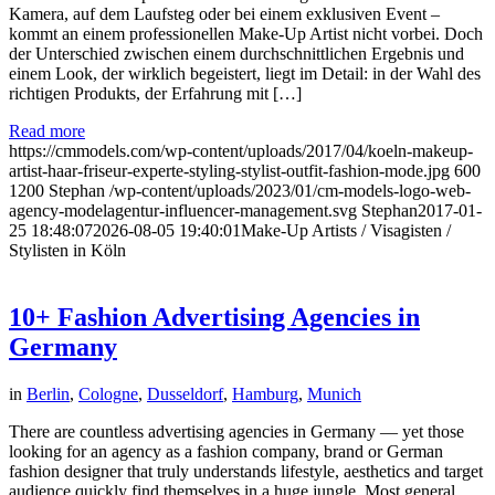
Kamera, auf dem Laufsteg oder bei einem exklusiven Event –
kommt an einem professionellen Make-Up Artist nicht vorbei. Doch
der Unterschied zwischen einem durchschnittlichen Ergebnis und
einem Look, der wirklich begeistert, liegt im Detail: in der Wahl des
richtigen Produkts, der Erfahrung mit […]
Read more
https://cmmodels.com/wp-content/uploads/2017/04/koeln-makeup-
artist-haar-friseur-experte-styling-stylist-outfit-fashion-mode.jpg
600
1200
Stephan
/wp-content/uploads/2023/01/cm-models-logo-web-
agency-modelagentur-influencer-management.svg
Stephan
2017-01-
25 18:48:07
2026-08-05 19:40:01
Make-Up Artists / Visagisten /
Stylisten in Köln
10+ Fashion Advertising Agencies in
Germany
in
Berlin
,
Cologne
,
Dusseldorf
,
Hamburg
,
Munich
There are countless advertising agencies in Germany — yet those
looking for an agency as a fashion company, brand or German
fashion designer that truly understands lifestyle, aesthetics and target
audience quickly find themselves in a huge jungle. Most general