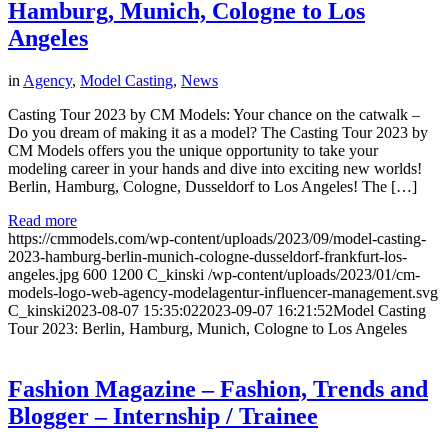
Hamburg, Munich, Cologne to Los
Angeles
in
Agency
,
Model Casting
,
News
Casting Tour 2023 by CM Models: Your chance on the catwalk –
Do you dream of making it as a model? The Casting Tour 2023 by
CM Models offers you the unique opportunity to take your
modeling career in your hands and dive into exciting new worlds!
Berlin, Hamburg, Cologne, Dusseldorf to Los Angeles! The […]
Read more
https://cmmodels.com/wp-content/uploads/2023/09/model-casting-
2023-hamburg-berlin-munich-cologne-dusseldorf-frankfurt-los-
angeles.jpg
600
1200
C_kinski
/wp-content/uploads/2023/01/cm-
models-logo-web-agency-modelagentur-influencer-management.svg
C_kinski
2023-08-07 15:35:02
2023-09-07 16:21:52
Model Casting
Tour 2023: Berlin, Hamburg, Munich, Cologne to Los Angeles
Fashion Magazine – Fashion, Trends and
Blogger – Internship / Trainee