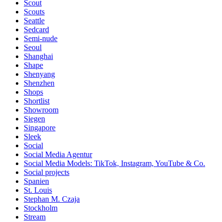
Scout
Scouts
Seattle
Sedcard
Semi-nude
Seoul
Shanghai
Shape
Shenyang
Shenzhen
Shops
Shortlist
Showroom
Siegen
Singapore
Sleek
Social
Social Media Agentur
Social Media Models: TikTok, Instagram, YouTube & Co.
Social projects
Spanien
St. Louis
Stephan M. Czaja
Stockholm
Stream