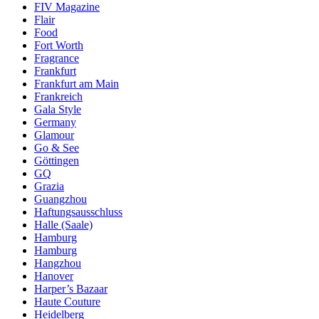
FIV Magazine
Flair
Food
Fort Worth
Fragrance
Frankfurt
Frankfurt am Main
Frankreich
Gala Style
Germany
Glamour
Go & See
Göttingen
GQ
Grazia
Guangzhou
Haftungsausschluss
Halle (Saale)
Hamburg
Hamburg
Hangzhou
Hanover
Harper’s Bazaar
Haute Couture
Heidelberg