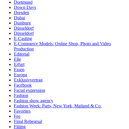
Dortmund
Down Days
Dresden
Dubai
Duisburg
Düsseldorf
Düsseldorf
E-Casting
E-Commerce Models: Online Shop, Photo and Video
Production
Editorial
Elle
Erfurt
Essen
Europa
Exklusivvertrag
Facebook
Facial expression
Fashion
Fashion show agency
Fashion Week: Paris, New York, Mailand & Co.
Favorites
Fee
Final Rehearsal
Fitting