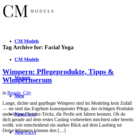
CM
Models
Tag Archive for:
Facial Yoga
CM
Models
Wimpern: Pflegeprodukte, Tipps &
Women
Wimpernserum
in
Beauty
,
City
Men
Lange, dichte und gepflegte Wimpern sind im Modeling kein Zufall
— sie sind das Ergebnis konsequenter Pflege, der richtigen Produkte
New
Faces
und ein paar Insider-Tricks, die Profis seit Jahren kennen. Ob du
dich gerade auf dein erstes Casting vorbereiten möchtest oder bereits
weißt, wie entscheidend ein starker Blick auf dem Laufsteg ist:
Deine Wimpern können den […]
New
Faces