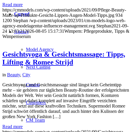
Read more
https://cmmodels.com/wp-content/uploads/2021/09/Pflege-Beauty-
Curved
Make-up-Produkte-Gesicht-Lippen-Augen-Model-Tipps.jpg
934
1200
Stephan
/wp-content/uploads/2023/01/cm-models-logo-web-
agency-modelagentur-influencer-management.svg
Stephan
2021-09-
24 13:03:21
2026-08-05 15:17:31
Wimpern: Pflegeprodukte, Tipps &
Agency
Wimpernserum
Model Agency
Gesichtsyoga & Gesichtsmassage: Tipps,
Lifting & Romee Strijd
Next Casting
in
Beauty
,
City
Creator
Gesichtsyoga und Gesichtsmassage sind längst kein Geheimtipp
mehr – sie gehören zur täglichen Beauty-Routine der erfolgreichsten
Models der Welt. Wer sein Gesicht natürlich formen, Konturen
schärfen und dabei komplett auf invasive Eingriffe verzichten
Customers
möchte, setzt auf diese kraftvollen Techniken. Supermodel Romee
Strijd schwört öffentlich darauf, und auch hinter den Kulissen der
großen New York Fashion […]
CM Team
Read more
https://cmmodels.com/wp-content/uploads/2021/09/Gesichtsyoga-