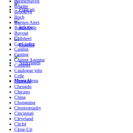
Bremerhaven
Brigitte
Brooklyn
Buch
Buenos Aires
Burda Style
Buyout
Callsheet
Card index
Casting
Casting
Casting Agentur
Castings
Catalogue jobs
Celle
Menu
Menu
Charlotte
Chengdu
Chicago
China
Chongqing
Choreography
Cincinnati
Cleveland
Cliché
Close-Up