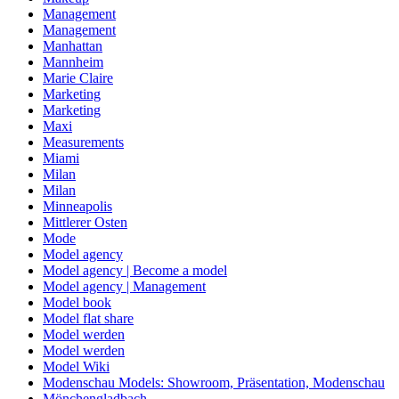
Management
Management
Manhattan
Mannheim
Marie Claire
Marketing
Marketing
Maxi
Measurements
Miami
Milan
Milan
Minneapolis
Mittlerer Osten
Mode
Model agency
Model agency | Become a model
Model agency | Management
Model book
Model flat share
Model werden
Model werden
Model Wiki
Modenschau Models: Showroom, Präsentation, Modenschau
Mönchengladbach