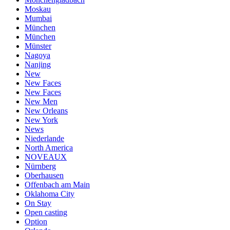
Moskau
Mumbai
München
München
Münster
Nagoya
Nanjing
New
New Faces
New Faces
New Men
New Orleans
New York
News
Niederlande
North America
NOVEAUX
Nürnberg
Oberhausen
Offenbach am Main
Oklahoma City
On Stay
Open casting
Option