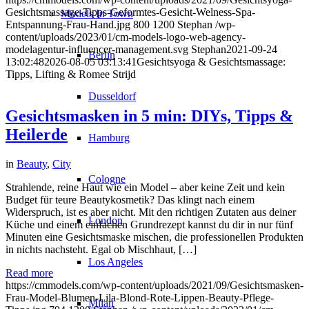
Gesichtsmassage-Tipps-Geformtes-Gesicht-Welness-Spa-
Models In Town
Entspannung-Frau-Hand.jpg
800
1200
Stephan
/wp-
content/uploads/2023/01/cm-models-logo-web-agency-
modelagentur-influencer-management.svg
Stephan
2021-09-24
Berlin
13:02:48
2026-08-05 03:13:41
Gesichtsyoga & Gesichtsmassage:
Tipps, Lifting & Romee Strijd
Dusseldorf
Gesichtsmasken in 5 min: DIYs, Tipps &
Heilerde
Hamburg
in
Beauty
,
City
Cologne
Strahlende, reine Haut wie ein Model – aber keine Zeit und kein
Budget für teure Beautykosmetik? Das klingt nach einem
Widerspruch, ist es aber nicht. Mit den richtigen Zutaten aus deiner
London
Küche und einem einfachen Grundrezept kannst du dir in nur fünf
Minuten eine Gesichtsmaske mischen, die professionellen Produkten
in nichts nachsteht. Egal ob Mischhaut, […]
Los Angeles
Read more
https://cmmodels.com/wp-content/uploads/2021/09/Gesichtsmasken-
Frau-Model-Blumen-Lila-Blond-Rote-Lippen-Beauty-Pflege-
Milan