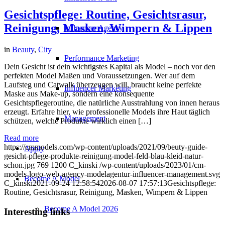
Gesichtspflege: Routine, Gesichtsrasur,
Reinigung, Masken, Wimpern & Lippen
Influencer Agency
in
Beauty
,
City
Performance Marketing
Dein Gesicht ist dein wichtigstes Kapital als Model – noch vor den
perfekten Model Maßen und Voraussetzungen. Wer auf dem
Laufsteg und Catwalk überzeugen will, braucht keine perfekte
Influencer Marketing
Maske aus Make-up, sondern eine konsequente
Gesichtspflegeroutine, die natürliche Ausstrahlung von innen heraus
erzeugt. Erfahre hier, wie professionelle Models ihre Haut täglich
Management
schützen, welche Produkte wirklich einen […]
Read more
https://cmmodels.com/wp-content/uploads/2021/09/beuty-guide-
Apply
gesicht-pflege-produkte-reinigung-model-feld-blau-kleid-natur-
schon.jpg
769
1200
C_kinski
/wp-content/uploads/2023/01/cm-
models-logo-web-agency-modelagentur-influencer-management.svg
Become A Model
C_kinski
2021-09-24 12:58:54
2026-08-07 17:57:13
Gesichtspflege:
Routine, Gesichtsrasur, Reinigung, Masken, Wimpern & Lippen
Become A Model 2026
Interesting links