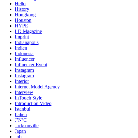
Hello
History
Hongkong
Houston
HYPE
I-D Magazine
Imprint
Indianapolis
Indien
Indonesia
Influencer
Influencer Event
Instagram
Instagram
Interior
Internet Model Agency
Interview
InTouch Style
Introduction Video
Istanbul
Italien
J’N’C
Jacksonville
Japan
Job