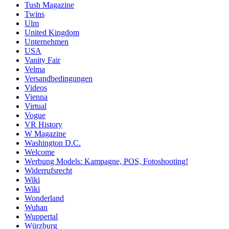
Tush Magazine
Twins
Ulm
United Kingdom
Unternehmen
USA
Vanity Fair
Velma
Versandbedingungen
Videos
Vienna
Virtual
Vogue
VR History
W Magazine
Washington D.C.
Welcome
Werbung Models: Kampagne, POS, Fotoshooting!
Widerrufsrecht
Wiki
Wiki
Wonderland
Wuhan
Wuppertal
Würzburg