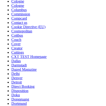
Cologne
Cologne
Columbus
Commission
Compcard
Contact us
Cookie Directive (EU)
Cosmopolitan
Cottbus
Couch
Cover
Creator
Cuttings
CXT TEST Homepage
Dallas
Darmstadt
Dazed Magazine
Delhi
Denver
Detroit
Direct Booking
Disposition
Doku
Dongguang
Dortmund