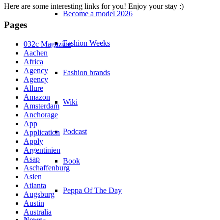
Here are some interesting links for you! Enjoy your stay :)
Become a model 2026
Pages
Fashion Weeks
032c Magazine
Aachen
Africa
Agency
Fashion brands
Agency
Allure
Amazon
Wiki
Amsterdam
Anchorage
App
Podcast
Application
Apply
Argentinien
Asap
Book
Aschaffenburg
Asien
Atlanta
Peppa Of The Day
Augsburg
Austin
Australia
News