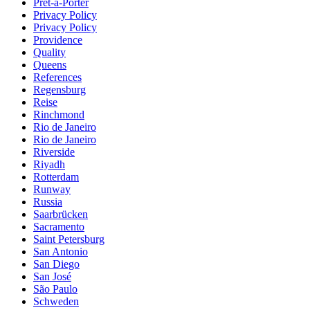
Prêt-à-Porter
Privacy Policy
Privacy Policy
Providence
Quality
Queens
References
Regensburg
Reise
Rinchmond
Rio de Janeiro
Rio de Janeiro
Riverside
Riyadh
Rotterdam
Runway
Russia
Saarbrücken
Sacramento
Saint Petersburg
San Antonio
San Diego
San José
São Paulo
Schweden