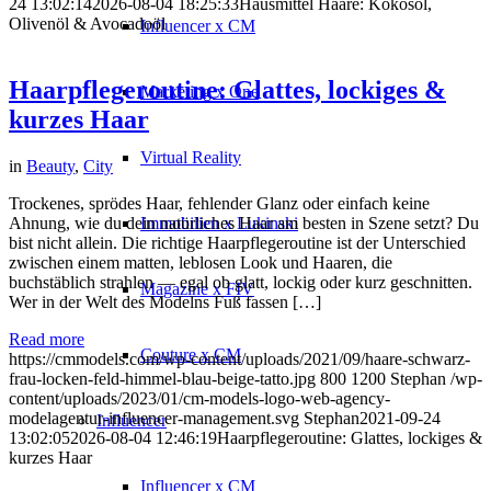
24 13:02:14
2026-08-04 18:25:33
Hausmittel Haare: Kokosöl,
Olivenöl & Avocadoöl
Influencer x CM
Haarpflegeroutine: Glattes, lockiges &
Marketing x One
kurzes Haar
Virtual Reality
in
Beauty
,
City
Trockenes, sprödes Haar, fehlender Glanz oder einfach keine
Ahnung, wie du dein natürliches Haar am besten in Szene setzt? Du
Immobilien x Lukinski
bist nicht allein. Die richtige Haarpflegeroutine ist der Unterschied
zwischen einem matten, leblosen Look und Haaren, die
buchstäblich strahlen — egal ob glatt, lockig oder kurz geschnitten.
Magazine x FIV
Wer in der Welt des Modelns Fuß fassen […]
Read more
Couture x CM
https://cmmodels.com/wp-content/uploads/2021/09/haare-schwarz-
frau-locken-feld-himmel-blau-beige-tatto.jpg
800
1200
Stephan
/wp-
content/uploads/2023/01/cm-models-logo-web-agency-
modelagentur-influencer-management.svg
Stephan
2021-09-24
Influencer
13:02:05
2026-08-04 12:46:19
Haarpflegeroutine: Glattes, lockiges &
kurzes Haar
Influencer x CM