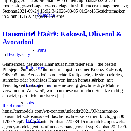
Tipps.jpg
794
1200
Stephan
/wp-content/uploads/2023/01/cm-
models-logo-web-agency-modelagentur-influencer-management.svg
Stephan
2021-09-24 13:02:34
2026-08-05 01:24:43
Gesichtsmasken
München
in 5 min: DIYs, Tipps & Heilerde
New York
Hausmittel Haare: Kokosöl, Olivenöl &
Avocadoöl
Paris
in
Beauty
,
City
Glänzendes, gesundes Haar muss nicht teuer sein – die besten
Influencer
Pflegegeheimnisse schlummern längst in deiner Küche. Kokosöl,
Olivenöl und Avocadoöl sind echte Kraftpakete, die strapaziertes,
stumpfes oder brüchiges Haar von innen heraus stärken, mit
Feuchtigkeit versorgen und in eine seidig-geschmeidige Mähne
Fashion show
verwandeln. Wer weiß, wie man diese natürlichen Schätze richtig
einsetzt, spart nicht nur bares […]
Jobs
Read more
https://cmmodels.com/wp-content/uploads/2021/09/haarmaske-
hausmittel-kokosnuss-oel-flasche-tischdecke-karriert-buch.jpg
800
BY CM
1200
Stephan
/wp-content/uploads/2023/01/cm-models-logo-web-
agency-modelagentur-influencer-management.svg
Stephan
2021-09-