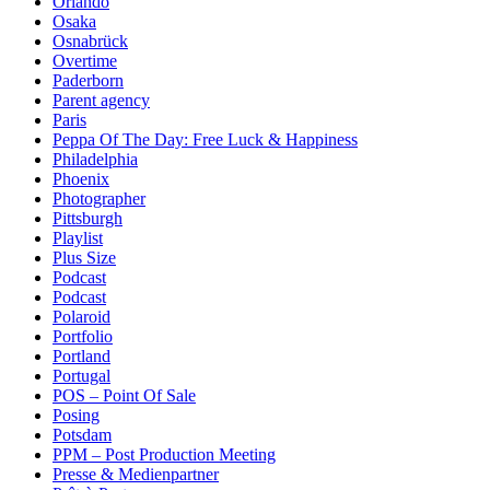
Orlando
Osaka
Osnabrück
Overtime
Paderborn
Parent agency
Paris
Peppa Of The Day: Free Luck & Happiness
Philadelphia
Phoenix
Photographer
Pittsburgh
Playlist
Plus Size
Podcast
Podcast
Polaroid
Portfolio
Portland
Portugal
POS – Point Of Sale
Posing
Potsdam
PPM – Post Production Meeting
Presse & Medienpartner