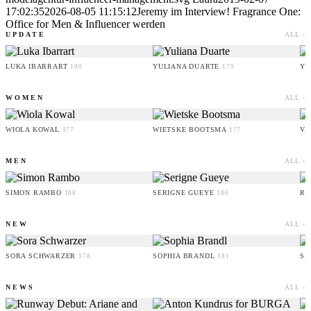
17:02:35
2026-08-05 11:15:12
Jeremy im Interview! Fragrance One:
Office for Men & Influencer werden
UPDATE
ALL ›
LUKA IBARRART
YULIANA DUARTE
YO
190
179
WOMEN
ALL ›
WIOLA KOWAL
WIETSKE BOOTSMA
VA
177
177
MEN
ALL ›
SIMON RAMBO
SERIGNE GUEYE
RU
188
186
NEW
ALL ›
SORA SCHWARZER
SOPHIA BRANDL
SE
178
181
NEWS
ALL ›