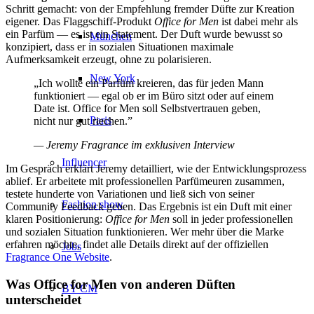
Schritt gemacht: von der Empfehlung fremder Düfte zur Kreation
eigener. Das Flaggschiff-Produkt
Office for Men
ist dabei mehr als
ein Parfüm — es ist ein Statement. Der Duft wurde bewusst so
München
konzipiert, dass er in sozialen Situationen maximale
Aufmerksamkeit erzeugt, ohne zu polarisieren.
New York
„Ich wollte ein Parfüm kreieren, das für jeden Mann
funktioniert — egal ob er im Büro sitzt oder auf einem
Date ist. Office for Men soll Selbstvertrauen geben,
Paris
nicht nur gut riechen.”
— Jeremy Fragrance im exklusiven Interview
Influencer
Im Gespräch erklärt Jeremy detailliert, wie der Entwicklungsprozess
ablief. Er arbeitete mit professionellen Parfümeuren zusammen,
testete hunderte von Variationen und ließ sich von seiner
Fashion show
Community Feedback geben. Das Ergebnis ist ein Duft mit einer
klaren Positionierung:
Office for Men
soll in jeder professionellen
und sozialen Situation funktionieren. Wer mehr über die Marke
erfahren möchte, findet alle Details direkt auf der offiziellen
Jobs
Fragrance One Website
.
Was Office for Men von anderen Düften
BY CM
unterscheidet