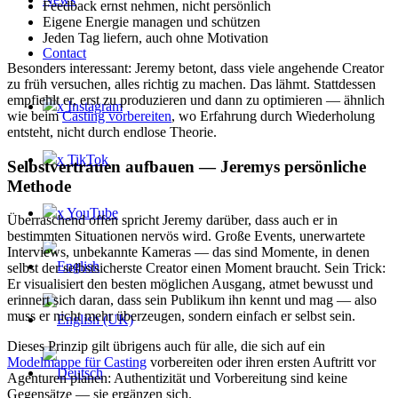
Feedback ernst nehmen, nicht persönlich
Eigene Energie managen und schützen
Jeden Tag liefern, auch ohne Motivation
Contact
Besonders interessant: Jeremy betont, dass viele angehende Creator
zu früh versuchen, alles richtig zu machen. Das lähmt. Stattdessen
empfiehlt er, erst zu produzieren und dann zu optimieren — ähnlich
x Instagram
wie beim
Casting vorbereiten
, wo Erfahrung durch Wiederholung
entsteht, nicht durch endlose Theorie.
x TikTok
Selbstvertrauen aufbauen — Jeremys persönliche
Methode
x YouTube
Überraschend offen spricht Jeremy darüber, dass auch er in
bestimmten Situationen nervös wird. Große Events, unerwartete
Interviews, unbekannte Kameras — das sind Momente, in denen
selbst der selbstsicherste Creator einen Moment braucht. Sein Trick:
Er visualisiert den besten möglichen Ausgang, atmet bewusst und
erinnert sich daran, dass sein Publikum ihn kennt und mag — also
muss er nicht mehr überzeugen, sondern einfach er selbst sein.
Dieses Prinzip gilt übrigens auch für alle, die sich auf ein
Modelmappe für Casting
vorbereiten oder ihren ersten Auftritt vor
Agenturen planen: Authentizität und Vorbereitung sind keine
Gegensätze — sie ergänzen sich.