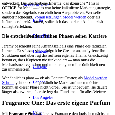
entwickelt. Die übertriebene Energie, das ikonische “This is
Models In Town
OFFICE for Men” — das war keine kalkulierte Marketingstrategie,
sondern das Ergebnis von ehrlichem Ausprobieren. Wer selbst
darüber nachdenkt,
Voraussetzungen Model werden
oder als
Berlin
Influencer durchzustarten, sollte sich das merken: Authentizität
schlägt Perfektion.
Die entscheidenden frühen Phasen seiner Karriere
Dusseldorf
Jeremy beschreibt seine Anfangszeit als eine Phase des radikalen
Lernens. Er schaute sich erfolgreiche Creator an, analysierte ihre
Hamburg
Strukturen und übertrug das auf sein eigenes Thema. Gleichzeitig
betont er, dass Kopieren nie funktioniert — man muss die
Mechanismen verstehen und mit der eigenen Persönlichkeit neu
Cologne
zusammensetzen.
Wer ähnliches plant — ob als Content Creator, als
Model werden
London
Schritte
geht oder eine persönliche Marke aufbauen möchte —
kommt an dieser Phase nicht vorbei. Sie ist unbequem, sie dauert
länger als erwartet, aber sie legt das Fundament für alles Weitere.
Los Angeles
Fragrance One: Das erste eigene Parfüm
Milan
Mit
Fragrance One
hat Jeremy Fragrance den logischen nächsten