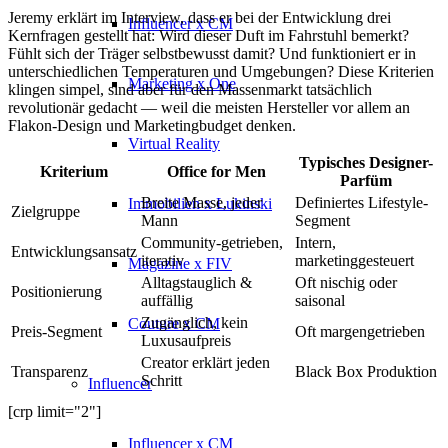
Jeremy erklärt im Interview, dass er bei der Entwicklung drei
Influencer x CM
Kernfragen gestellt hat: Wird dieser Duft im Fahrstuhl bemerkt?
Fühlt sich der Träger selbstbewusst damit? Und funktioniert er in
unterschiedlichen Temperaturen und Umgebungen? Diese Kriterien
Marketing x One
klingen simpel, sind aber für den Massenmarkt tatsächlich
revolutionär gedacht — weil die meisten Hersteller vor allem an
Flakon-Design und Marketingbudget denken.
Virtual Reality
Typisches Designer-
Kriterium
Office for Men
Parfüm
Breite Masse, jeder
Definiertes Lifestyle-
Immobilien x Lukinski
Zielgruppe
Mann
Segment
Community-getrieben,
Intern,
Entwicklungsansatz
iterativ
marketinggesteuert
Magazine x FIV
Alltagstauglich &
Oft nischig oder
Positionierung
auffällig
saisonal
Zugänglich, kein
Couture x CM
Preis-Segment
Oft margengetrieben
Luxusaufpreis
Creator erklärt jeden
Transparenz
Black Box Produktion
Schritt
Influencer
[crp limit="2"]
Influencer x CM