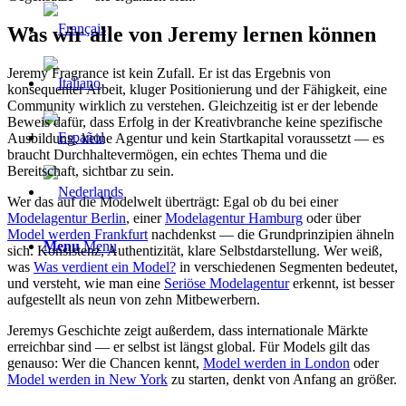
Was wir alle von Jeremy lernen können
Jeremy Fragrance ist kein Zufall. Er ist das Ergebnis von
konsequenter Arbeit, kluger Positionierung und der Fähigkeit, eine
Community wirklich zu verstehen. Gleichzeitig ist er der lebende
Beweis dafür, dass Erfolg in der Kreativbranche keine spezifische
Ausbildung, keine Agentur und kein Startkapital voraussetzt — es
braucht Durchhaltevermögen, ein echtes Thema und die
Bereitschaft, sichtbar zu sein.
Wer das auf die Modelwelt überträgt: Egal ob du bei einer
Modelagentur Berlin
, einer
Modelagentur Hamburg
oder über
Model werden Frankfurt
nachdenkst — die Grundprinzipien ähneln
Menu
Menu
sich. Konsistenz, Authentizität, klare Selbstdarstellung. Wer weiß,
was
Was verdient ein Model?
in verschiedenen Segmenten bedeutet,
und versteht, wie man eine
Seriöse Modelagentur
erkennt, ist besser
aufgestellt als neun von zehn Mitbewerbern.
Jeremys Geschichte zeigt außerdem, dass internationale Märkte
erreichbar sind — er selbst ist längst global. Für Models gilt das
genauso: Wer die Chancen kennt,
Model werden in London
oder
Model werden in New York
zu starten, denkt von Anfang an größer.