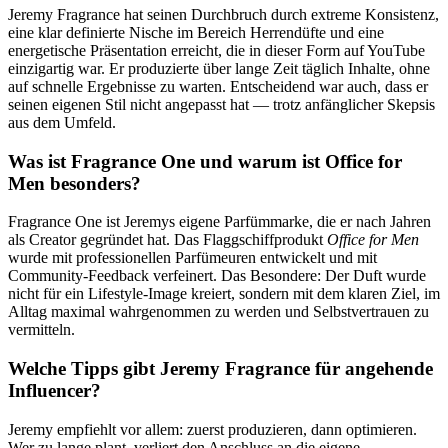
Jeremy Fragrance hat seinen Durchbruch durch extreme Konsistenz,
eine klar definierte Nische im Bereich Herrendüfte und eine
energetische Präsentation erreicht, die in dieser Form auf YouTube
einzigartig war. Er produzierte über lange Zeit täglich Inhalte, ohne
auf schnelle Ergebnisse zu warten. Entscheidend war auch, dass er
seinen eigenen Stil nicht angepasst hat — trotz anfänglicher Skepsis
aus dem Umfeld.
Was ist Fragrance One und warum ist Office for
Men besonders?
Fragrance One ist Jeremys eigene Parfümmarke, die er nach Jahren
als Creator gegründet hat. Das Flaggschiffprodukt
Office for Men
wurde mit professionellen Parfümeuren entwickelt und mit
Community-Feedback verfeinert. Das Besondere: Der Duft wurde
nicht für ein Lifestyle-Image kreiert, sondern mit dem klaren Ziel, im
Alltag maximal wahrgenommen zu werden und Selbstvertrauen zu
vermitteln.
Welche Tipps gibt Jeremy Fragrance für angehende
Influencer?
Jeremy empfiehlt vor allem: zuerst produzieren, dann optimieren.
Wer zu lange plant, verliert den Anschluss an die eigene