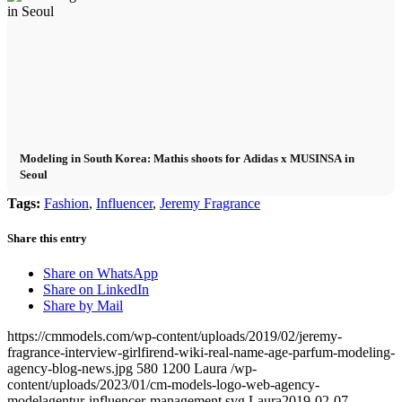
Modeling in South Korea: Mathis shoots for Adidas x MUSINSA in
Seoul
Tags:
Fashion
,
Influencer
,
Jeremy Fragrance
Share this entry
Share on WhatsApp
Share on LinkedIn
Share by Mail
https://cmmodels.com/wp-content/uploads/2019/02/jeremy-
fragrance-interview-girlfirend-wiki-real-name-age-parfum-modeling-
agency-blog-news.jpg
580
1200
Laura
/wp-
content/uploads/2023/01/cm-models-logo-web-agency-
modelagentur-influencer-management.svg
Laura
2019-02-07