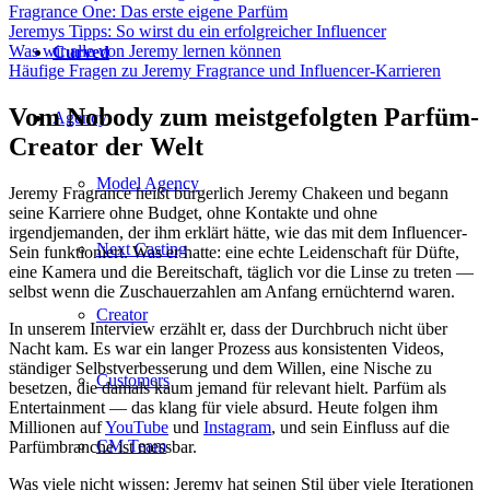
Fragrance One: Das erste eigene Parfüm
Jeremys Tipps: So wirst du ein erfolgreicher Influencer
Was wir alle von Jeremy lernen können
Curved
Häufige Fragen zu Jeremy Fragrance und Influencer-Karrieren
Vom Nobody zum meistgefolgten Parfüm-
Agency
Creator der Welt
Model Agency
Jeremy Fragrance heißt bürgerlich Jeremy Chakeen und begann
seine Karriere ohne Budget, ohne Kontakte und ohne
irgendjemanden, der ihm erklärt hätte, wie das mit dem Influencer-
Next Casting
Sein funktioniert. Was er hatte: eine echte Leidenschaft für Düfte,
eine Kamera und die Bereitschaft, täglich vor die Linse zu treten —
selbst wenn die Zuschauerzahlen am Anfang ernüchternd waren.
Creator
In unserem Interview erzählt er, dass der Durchbruch nicht über
Nacht kam. Es war ein langer Prozess aus konsistenten Videos,
ständiger Selbstverbesserung und dem Willen, eine Nische zu
Customers
besetzen, die damals kaum jemand für relevant hielt. Parfüm als
Entertainment — das klang für viele absurd. Heute folgen ihm
Millionen auf
YouTube
und
Instagram
, und sein Einfluss auf die
CM Team
Parfümbranche ist messbar.
Was viele nicht wissen: Jeremy hat seinen Stil über viele Iterationen