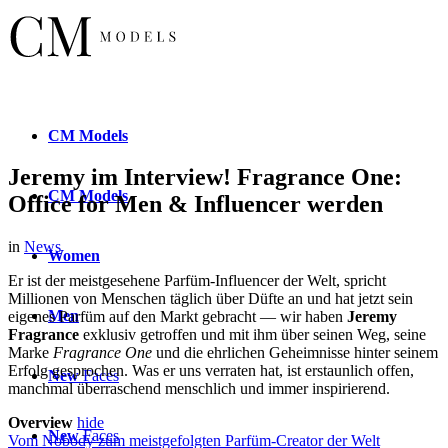
CM
Models
Jeremy im Interview! Fragrance One:
CM
Models
Office for Men & Influencer werden
in
News
Women
Er ist der meistgesehene Parfüm-Influencer der Welt, spricht
Millionen von Menschen täglich über Düfte an und hat jetzt sein
Men
eigenes Parfüm auf den Markt gebracht — wir haben
Jeremy
Fragrance
exklusiv getroffen und mit ihm über seinen Weg, seine
Marke
Fragrance One
und die ehrlichen Geheimnisse hinter seinem
Erfolg gesprochen. Was er uns verraten hat, ist erstaunlich offen,
New
Faces
manchmal überraschend menschlich und immer inspirierend.
Overview
hide
New
Faces
Vom Nobody zum meistgefolgten Parfüm-Creator der Welt