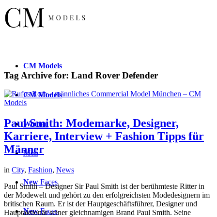
CM
Models
Tag Archive for:
Land Rover Defender
CM
Models
Paul Smith: Modemarke, Designer,
Women
Karriere, Interview + Fashion Tipps für
Männer
Men
in
City
,
Fashion
,
News
New
Faces
Paul Smith – Designer Sir Paul Smith ist der berühmteste Ritter in
der Modewelt und gehört zu den erfolgreichsten Modedesignern im
britischen Raum. Er ist der Hauptgeschäftsführer, Designer und
New
Faces
Hauptaktionär seiner gleichnamigen Brand Paul Smith. Seine