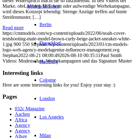
dieser Widerspruch macht sie so faszinierend. In den Videos der
Models In Town
Marke, ob Laufsteg-Mitschnitt oder aufwendige Werbekampagne,
wird dieses Konzept lebendig: Strenge Anzüge treffen auf bunte
Streifenmuster, […]
Berlin
Read more
https://cmmodels.com/wp-content/uploads/2022/06/noah-cover-
testshooting-male-model-brown-curly-beige-jacket-sneaker-white-
Dusseldorf
1.jpg
900
550
Stephan
/wp-content/uploads/2023/01/cm-models-
logo-web-agency-modelagentur-influencer-management.svg
Stephan
2022-08-21 08:00:49
2026-08-10 00:35:11
Paul Smith
Videos: Modenschau, Werbekampagnen und das Signature Muster
Hamburg
Interesting links
Cologne
Here are some interesting links for you! Enjoy your stay :)
Pages
London
032c Magazine
Aachen
Los Angeles
Africa
Agency
Agency
Milan
Allure