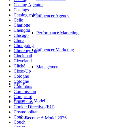
Casting Agentur
Castings
Catalogue jobs
Influencer Agency
Celle
Charlotte
Chengdu
Performance Marketing
Chicago
China
Chongqing
Influencer Marketing
Choreography
Cincinnati
Cleveland
Cliché
Management
Close-Up
Cologne
Cologne
Apply
Columbus
Commission
Compcard
Become A Model
Contact us
Cookie Directive (EU)
Cosmopolitan
Cottbus
Become A Model 2026
Couch