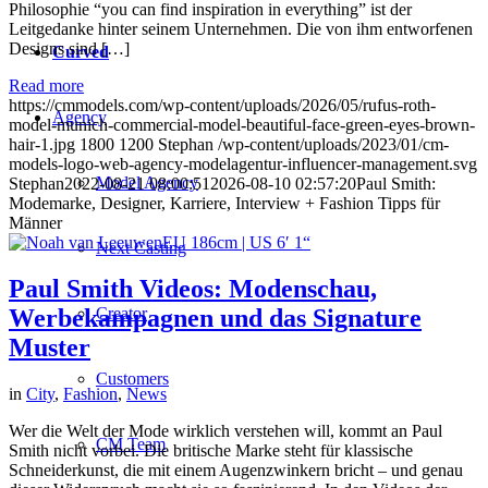
Philosophie “you can find inspiration in everything” ist der
Leitgedanke hinter seinem Unternehmen. Die von ihm entworfenen
Designs sind […]
Curved
Read more
https://cmmodels.com/wp-content/uploads/2026/05/rufus-roth-
Agency
model-munich-commercial-model-beautiful-face-green-eyes-brown-
hair-1.jpg
1800
1200
Stephan
/wp-content/uploads/2023/01/cm-
models-logo-web-agency-modelagentur-influencer-management.svg
Model Agency
Stephan
2022-08-21 08:00:51
2026-08-10 02:57:20
Paul Smith:
Modemarke, Designer, Karriere, Interview + Fashion Tipps für
Männer
Next Casting
Paul Smith Videos: Modenschau,
Creator
Werbekampagnen und das Signature
Muster
Customers
in
City
,
Fashion
,
News
Wer die Welt der Mode wirklich verstehen will, kommt an Paul
CM Team
Smith nicht vorbei. Die britische Marke steht für klassische
Schneiderkunst, die mit einem Augenzwinkern bricht – und genau