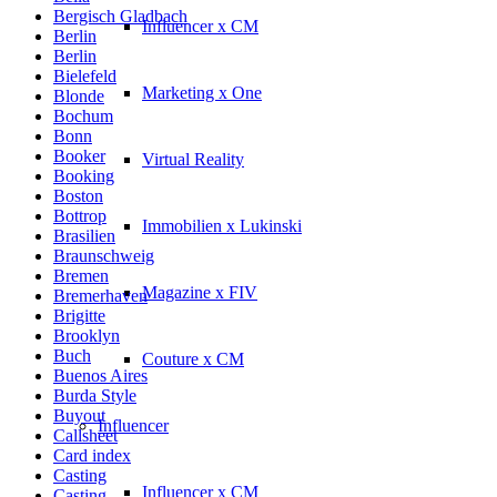
Bergisch Gladbach
Influencer x CM
Berlin
Berlin
Bielefeld
Marketing x One
Blonde
Bochum
Bonn
Booker
Virtual Reality
Booking
Boston
Bottrop
Immobilien x Lukinski
Brasilien
Braunschweig
Bremen
Magazine x FIV
Bremerhaven
Brigitte
Brooklyn
Buch
Couture x CM
Buenos Aires
Burda Style
Buyout
Influencer
Callsheet
Card index
Casting
Influencer x CM
Casting