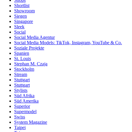
Shops
Shortlist
Showroom
Siegen
Singapore
Sleek
Social
Social Media Agentur
Social Media Models: TikTok, Instagram, YouTube & Co.
Soziale Projekte
Spanien
St. Louis
Stephan M. Czaja
Stockholm
Stream
Stuttgart
Stuttgart
Stylists
Süd Afrika
Süd Amerika
Superior
Supermodel
Swiss
System Magazine
Taipei