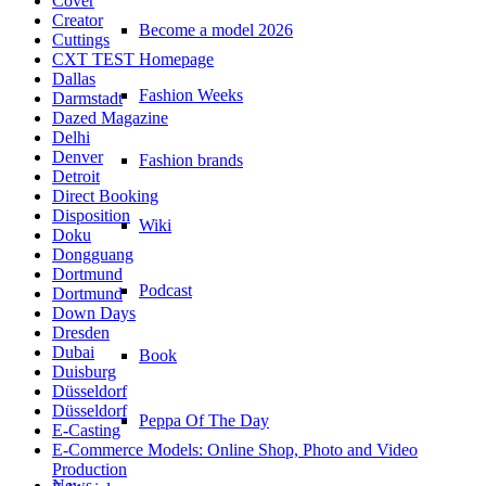
Cover
Creator
Become a model 2026
Cuttings
CXT TEST Homepage
Dallas
Fashion Weeks
Darmstadt
Dazed Magazine
Delhi
Denver
Fashion brands
Detroit
Direct Booking
Disposition
Wiki
Doku
Dongguang
Dortmund
Podcast
Dortmund
Down Days
Dresden
Dubai
Book
Duisburg
Düsseldorf
Düsseldorf
Peppa Of The Day
E-Casting
E-Commerce Models: Online Shop, Photo and Video
Production
News