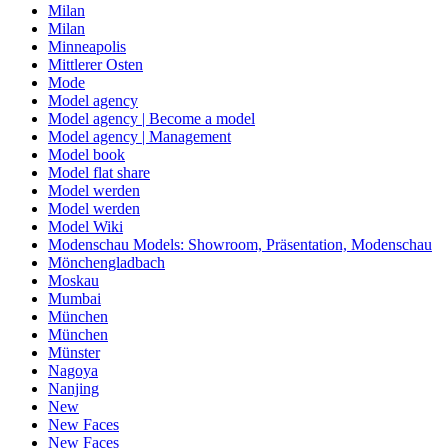
Milan
Milan
Minneapolis
Mittlerer Osten
Mode
Model agency
Model agency | Become a model
Model agency | Management
Model book
Model flat share
Model werden
Model werden
Model Wiki
Modenschau Models: Showroom, Präsentation, Modenschau
Mönchengladbach
Moskau
Mumbai
München
München
Münster
Nagoya
Nanjing
New
New Faces
New Faces