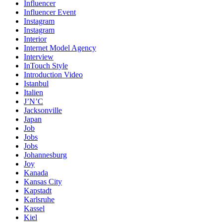
Influencer
Influencer Event
Instagram
Instagram
Interior
Internet Model Agency
Interview
InTouch Style
Introduction Video
Istanbul
Italien
J’N’C
Jacksonville
Japan
Job
Jobs
Jobs
Johannesburg
Joy
Kanada
Kansas City
Kapstadt
Karlsruhe
Kassel
Kiel