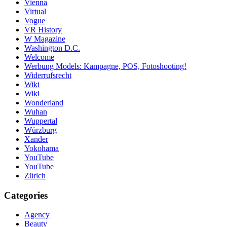
Vienna
Virtual
Vogue
VR History
W Magazine
Washington D.C.
Welcome
Werbung Models: Kampagne, POS, Fotoshooting!
Widerrufsrecht
Wiki
Wiki
Wonderland
Wuhan
Wuppertal
Würzburg
Xander
Yokohama
YouTube
YouTube
Zürich
Categories
Agency
Beauty