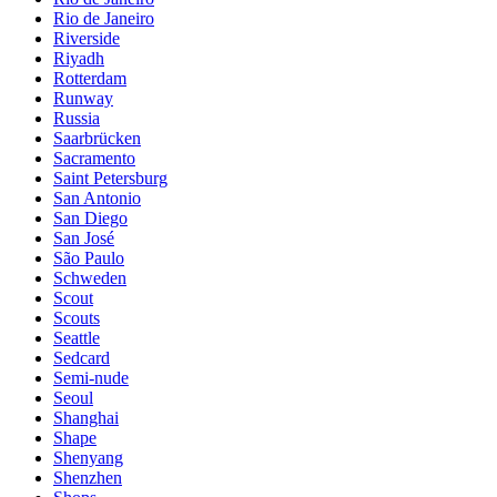
Rio de Janeiro
Riverside
Riyadh
Rotterdam
Runway
Russia
Saarbrücken
Sacramento
Saint Petersburg
San Antonio
San Diego
San José
São Paulo
Schweden
Scout
Scouts
Seattle
Sedcard
Semi-nude
Seoul
Shanghai
Shape
Shenyang
Shenzhen