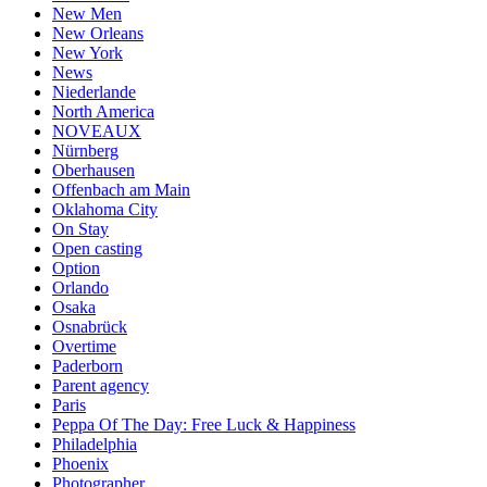
New Men
New Orleans
New York
News
Niederlande
North America
NOVEAUX
Nürnberg
Oberhausen
Offenbach am Main
Oklahoma City
On Stay
Open casting
Option
Orlando
Osaka
Osnabrück
Overtime
Paderborn
Parent agency
Paris
Peppa Of The Day: Free Luck & Happiness
Philadelphia
Phoenix
Photographer