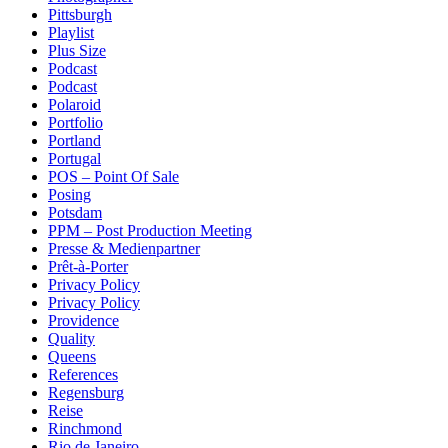
Pittsburgh
Playlist
Plus Size
Podcast
Podcast
Polaroid
Portfolio
Portland
Portugal
POS – Point Of Sale
Posing
Potsdam
PPM – Post Production Meeting
Presse & Medienpartner
Prêt-à-Porter
Privacy Policy
Privacy Policy
Providence
Quality
Queens
References
Regensburg
Reise
Rinchmond
Rio de Janeiro