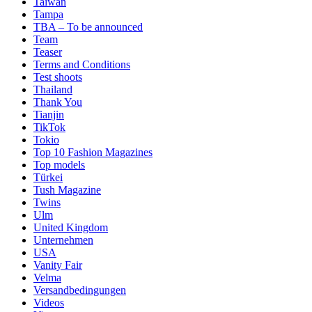
Taiwan
Tampa
TBA – To be announced
Team
Teaser
Terms and Conditions
Test shoots
Thailand
Thank You
Tianjin
TikTok
Tokio
Top 10 Fashion Magazines
Top models
Türkei
Tush Magazine
Twins
Ulm
United Kingdom
Unternehmen
USA
Vanity Fair
Velma
Versandbedingungen
Videos