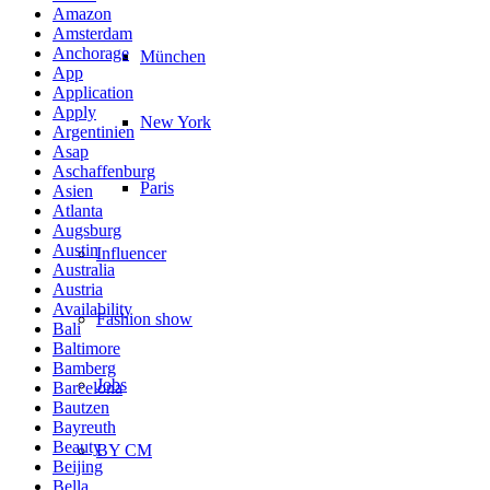
Amazon
Amsterdam
Anchorage
München
App
Application
Apply
New York
Argentinien
Asap
Aschaffenburg
Paris
Asien
Atlanta
Augsburg
Austin
Influencer
Australia
Austria
Availability
Fashion show
Bali
Baltimore
Bamberg
Jobs
Barcelona
Bautzen
Bayreuth
Beauty
BY CM
Beijing
Bella